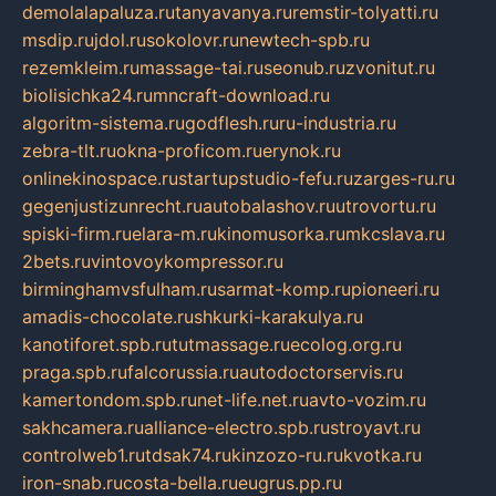
demolalapaluza.ru
tanyavanya.ru
remstir-tolyatti.ru
msdip.ru
jdol.ru
sokolovr.ru
newtech-spb.ru
rezemkleim.ru
massage-tai.ru
seonub.ru
zvonitut.ru
biolisichka24.ru
mncraft-download.ru
algoritm-sistema.ru
godflesh.ru
ru-industria.ru
zebra-tlt.ru
okna-proficom.ru
erynok.ru
onlinekinospace.ru
startupstudio-fefu.ru
zarges-ru.ru
gegenjustizunrecht.ru
autobalashov.ru
utrovortu.ru
spiski-firm.ru
elara-m.ru
kinomusorka.ru
mkcslava.ru
2bets.ru
vintovoykompressor.ru
birminghamvsfulham.ru
sarmat-komp.ru
pioneeri.ru
amadis-chocolate.ru
shkurki-karakulya.ru
kanotiforet.spb.ru
tutmassage.ru
ecolog.org.ru
praga.spb.ru
falcorussia.ru
autodoctorservis.ru
kamertondom.spb.ru
net-life.net.ru
avto-vozim.ru
sakhcamera.ru
alliance-electro.spb.ru
stroyavt.ru
controlweb1.ru
tdsak74.ru
kinzozo-ru.ru
kvotka.ru
iron-snab.ru
costa-bella.ru
eugrus.pp.ru