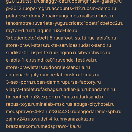
g2012.ru
tst-1.ru
shaggy-cat.ru
opsmgr.ru
ev-gallery.ru
g-2012.ru
ops-mgr.ru
accounts-112.ru
csm-demo.ru
poka-vse-doma2.ru
airgungames.ru
allseo-host.ru
tehosmotre.ru
varieta-yug.ru
cricetc1xbetr1xbetcc2.ru
raytor-d.ru
atillagunn.ru
3d-file.ru
1xbeticricetc1xbetti5.ru
uafoot-statti.ru
e-abis1c.ru
store-brawl-stars.ru
kts-services.ru
dark-sand.ru
sindika-01.ru
sp-life.ru
x-legion.ru
sib-archives.ru
e-abis-1-c.ru
sindika01.ru
venda-festival.ru
store-brawlstars.ru
dooraleksandria.ru
antenna-highly.ru
mine-lab-msk.ru
1-mus.ru
3-sex-porn.ru
ban-damn.ru
purse-factory.ru
viagra-tablet.ru
fasbags.ru
adler-jun.ru
bandamn.ru
fincontech.ru
3sexporn.ru
1mus.ru
darksand.ru
rebus-toys.ru
minelab-msk.ru
alabuga-cityhotel.ru
medsprawo-4-ka.ru
2864420.ru
blagodarenie-spb.ru
zajmy24.ru
tovudyi-4-kuhnyanazakaz.ru
brazzerscom.ru
medsprawo4ka.ru