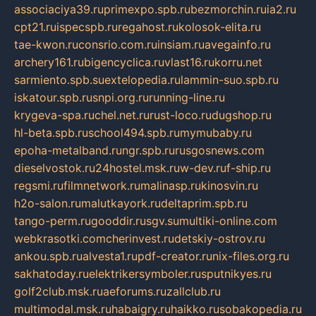
associaciya39.ru
primexpo.spb.ru
bezmorchin.ru
ia2.ru
cpt21.ru
ispecspb.ru
regahost.ru
kolosok-elita.ru
tae-kwon.ru
consrio.com.ru
insiam.ru
avegainfo.ru
archery161.ru
bigencyclica.ru
vlast16.ru
korru.net
sarmiento.spb.su
extelopedia.ru
lammin-suo.spb.ru
iskatour.spb.ru
snpi.org.ru
running-line.ru
krygeva-spa.ru
chel.net.ru
rust-loco.ru
dugshop.ru
hl-beta.spb.ru
school494.spb.ru
mymubaby.ru
epoha-metalband.ru
ngr.spb.ru
rusgosnews.com
dieselvostok.ru
24hostel.msk.ru
w-dev.ru
f-ship.ru
regsmi.ru
filmnetwork.ru
malinasp.ru
kinosvin.ru
h2o-salon.ru
malutkayork.ru
deltaprim.spb.ru
tango-perm.ru
gooddir.ru
sgv.su
multiki-online.com
webkrasotki.com
cherinvest.ru
detskiy-ostrov.ru
ankou.spb.ru
alvesta1.ru
pdf-creator.ru
nix-files.org.ru
sakhatoday.ru
elektrikersymboler.ru
sputnikyes.ru
golf2club.msk.ru
aeforums.ru
zallclub.ru
multimodal.msk.ru
habaigry.ru
haikko.ru
sobakopedia.ru