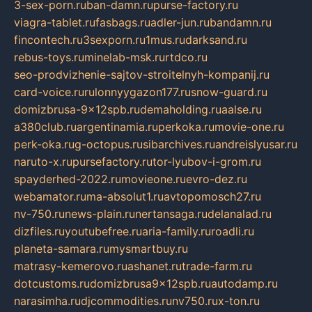
3-sex-porn.ru
ban-damn.ru
purse-factory.ru
viagra-tablet.ru
fasbags.ru
adler-jun.ru
bandamn.ru
fincontech.ru
3sexporn.ru
1mus.ru
darksand.ru
rebus-toys.ru
minelab-msk.ru
rtdco.ru
seo-prodvizhenie-sajtov-stroitelnyh-kompanij.ru
card-voice.ru
rulonnyygazon177.ru
snow-guard.ru
domizbrusa-9x12spb.ru
demaholding.ru
aalse.ru
a380club.ru
argentinamia.ru
perkoka.ru
movie-one.ru
perk-oka.ru
g-octopus.ru
sibarchives.ru
andreislyusar.ru
naruto-x.ru
pursefactory.ru
tor-lyubov-i-grom.ru
spayderhed-2022.ru
movieone.ru
evro-dez.ru
webamator.ru
ma-absolut1.ru
avtopomosch27.ru
nv-750.ru
news-plain.ru
nertansaga.ru
delanalad.ru
dizfiles.ru
youtubefree.ru
aria-family.ru
roadli.ru
planeta-samara.ru
mysmartbuy.ru
matrasy-kemerovo.ru
ashanet.ru
trade-farm.ru
dotcustoms.ru
domizbrusa9x12spb.ru
autodamp.ru
narasimha.ru
djcommodities.ru
nv750.ru
x-ton.ru