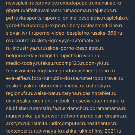
newsplain.ru
cardvoice.ru
modopaper.ru
manunae.ru
gbget.ru
alfeihavsalnassr.ru
madoma.ru
tajuncos.ru
petrovkasports.ru
porno-online-besplatno.ru
splclub.ru
york-life.ru
doroga-expo.ru
ribery.ru
cleanmedicine.ru
slovar-ivrit.ru
porno-video-besplatno.ru
seks-365.ru
ovucontrol.ru
sloty-igrovyye-avtomaty.ru
ru-industriya.ru
russkoe-porno-besplatno.ru
belgorod-day.ru
digilith.ru
pichkurovlab.ru
medic-today.ru
taksu.ru
comp123.ru
don-ykt.ru
teensvoice.ru
imgsharing.ru
domashnee-porno.ru
eva-elfie.ru
foto-tur.ru
biz-doska.ru
metropoltravel.ru
veslo-i-yakor.ru
borodino-media.ru
rostotsky.ru
regionufa.ru
weiss-bet.ru
zaryna.ru
casinotablet.ru
universalia.ru
remont-mebeli-moscow.ru
termomur.ru
clubfisher.ru
remstirufa.ru
erdamchi.ru
doramamama.ru
muraviovka-park.ru
worldofwoman.ru
clean-dreams.ru
arkrym.ru
kristinita.ru
dircomputer.ru
healthenter.ru
textexperts.ru
pivnaya-kruzhka.ru
kinofilmy-2021.ru