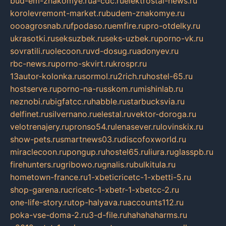
bud-em-znakomye.ru
a-cdc.ru
elektrostal-news.ru
korolevremont-market.ru
budem-znakomye.ru
oooagrosnab.ru
fpodaso.ru
emfire.ru
pro-otdelky.ru
ukrasotki.ru
seksuzbek.ru
seks-uzbek.ru
porno-vk.ru
sovratili.ru
olecoon.ru
vd-dosug.ru
adonyev.ru
rbc-news.ru
porno-skvirt.ru
krospr.ru
13autor-kolonka.ru
sormol.ru
2rich.ru
hostel-65.ru
hostserve.ru
porno-na-russkom.ru
mishinlab.ru
neznobi.ru
bigfatcc.ru
habble.ru
starbucksvia.ru
delfinet.ru
silvernano.ru
elestal.ru
vektor-doroga.ru
velotrenajery.ru
pronso54.ru
lenasever.ru
lovinskix.ru
show-pets.ru
smartnews03.ru
discofoxworld.ru
miraclecoon.ru
pongup.ru
hostel65.ru
liura.ru
glasspb.ru
firehunters.ru
gribowo.ru
gnalis.ru
bulkitula.ru
hometown-france.ru
1-xbeticricetc-1-xbetti-5.ru
shop-garena.ru
cricetc-1-xbetr-1-xbetcc-2.ru
one-life-story.ru
top-halyava.ru
accounts112.ru
poka-vse-doma-2.ru
3-d-file.ru
hahahaharms.ru