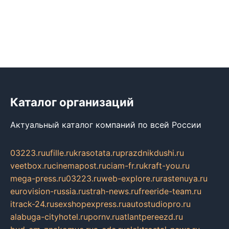
Каталог организаций
Актуальный каталог компаний по всей России
03223.ru
ufille.ru
krasotata.ru
prazdnikdushi.ru
veetbox.ru
cinemapost.ru
ciam-fr.ru
kraft-you.ru
mega-press.ru
03223.ru
web-explore.ru
rastenuya.ru
eurovision-russia.ru
strah-news.ru
freeride-team.ru
itrack-24.ru
sexshopexpress.ru
autostudiopro.ru
alabuga-cityhotel.ru
pornv.ru
atlantpereezd.ru