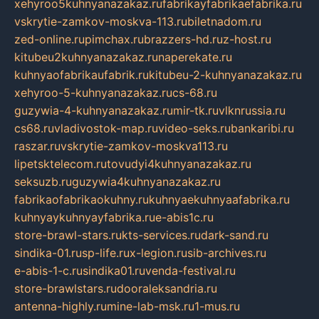
xehyroo5kuhnyanazakaz.ru
fabrikayfabrikaefabrika.ru
vskrytie-zamkov-moskva-113.ru
biletnadom.ru
zed-online.ru
pimchax.ru
brazzers-hd.ru
z-host.ru
kitubeu2kuhnyanazakaz.ru
naperekate.ru
kuhnyaofabrikaufabrik.ru
kitubeu-2-kuhnyanazakaz.ru
xehyroo-5-kuhnyanazakaz.ru
cs-68.ru
guzywia-4-kuhnyanazakaz.ru
mir-tk.ru
vlknrussia.ru
cs68.ru
vladivostok-map.ru
video-seks.ru
bankaribi.ru
raszar.ru
vskrytie-zamkov-moskva113.ru
lipetsktelecom.ru
tovudyi4kuhnyanazakaz.ru
seksuzb.ru
guzywia4kuhnyanazakaz.ru
fabrikaofabrikaokuhny.ru
kuhnyaekuhnyaafabrika.ru
kuhnyaykuhnyayfabrika.ru
e-abis1c.ru
store-brawl-stars.ru
kts-services.ru
dark-sand.ru
sindika-01.ru
sp-life.ru
x-legion.ru
sib-archives.ru
e-abis-1-c.ru
sindika01.ru
venda-festival.ru
store-brawlstars.ru
dooraleksandria.ru
antenna-highly.ru
mine-lab-msk.ru
1-mus.ru