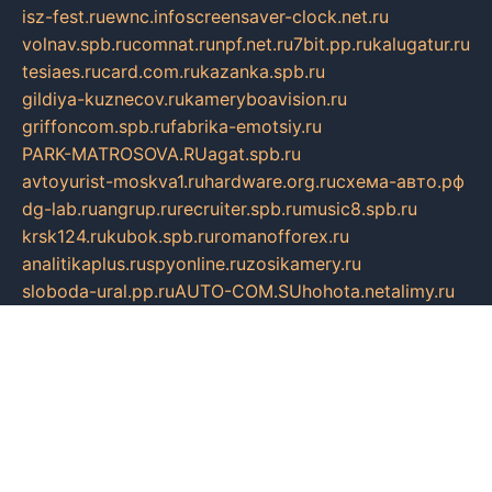
isz-fest.ru
ewnc.info
screensaver-clock.net.ru
volnav.spb.ru
comnat.ru
npf.net.ru
7bit.pp.ru
kalugatur.ru
tesiaes.ru
card.com.ru
kazanka.spb.ru
gildiya-kuznecov.ru
kameryboavision.ru
griffoncom.spb.ru
fabrika-emotsiy.ru
PARK-MATROSOVA.RU
agat.spb.ru
avtoyurist-moskva1.ru
hardware.org.ru
схема-авто.рф
dg-lab.ru
angrup.ru
recruiter.spb.ru
music8.spb.ru
krsk124.ru
kubok.spb.ru
romanofforex.ru
analitikaplus.ru
spyonline.ru
zosikamery.ru
sloboda-ural.pp.ru
AUTO-COM.SU
hohota.net
alimy.ru
online-z.com
aromat-vostoka.ru
otdelkaexp.ru
mobilvest.ru
bbd.net.ru
mebelshop.msk.ru
smp-forum.ru
bastion-td.ru
kosmoscreative.ru
avrmotors.ru
art-galadesign.ru
tiffany-c.ru
ecostep-samara.ru
d-p.spb.ru
галактика73.рф
sko.com.ru
davitamebel-spb.ru
fotsis.ru
tesiaes.ru
kokoroyari.spb.ru
blesna-kazan.ru
mossilver.ru