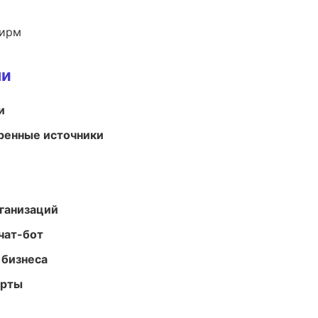
фирм
ми
и
еренные источники
ганизаций
чат-бот
 бизнеса
арты