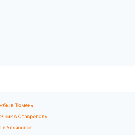
ужбы в Тюмень
очник в Ставрополь
т в Ульяновск