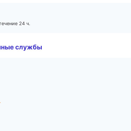
течение 24 ч.
чные службы
г