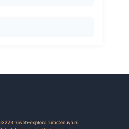
03223.ru
web-explore.ru
rastenuya.ru