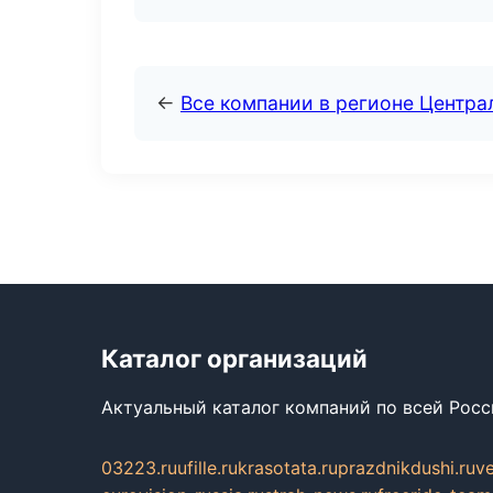
←
Все компании в регионе Центр
Каталог организаций
Актуальный каталог компаний по всей Рос
03223.ru
ufille.ru
krasotata.ru
prazdnikdushi.ru
v