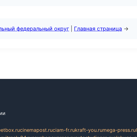
альный федеральный округ
|
Главная страница
→
сии
eetbox.ru
cinemapost.ru
ciam-fr.ru
kraft-you.ru
mega-press.ru