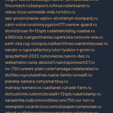
fincontech.ru
3sexporn.ru
1mus.ru
darksand.ru
rebus-toys.ru
minelab-msk.ru
rtdco.ru
seo-prodvizhenie-sajtov-stroitelnyh-kompanij.ru
card-voice.ru
rulonnyygazon177.ru
snow-guard.ru
domizbrusa-9x12spb.ru
demaholding.ru
aalse.ru
a380club.ru
argentinamia.ru
perkoka.ru
movie-one.ru
perk-oka.ru
g-octopus.ru
sibarchives.ru
andreislyusar.ru
naruto-x.ru
pursefactory.ru
tor-lyubov-i-grom.ru
spayderhed-2022.ru
movieone.ru
evro-dez.ru
webamator.ru
ma-absolut1.ru
avtopomosch27.ru
nv-750.ru
news-plain.ru
nertansaga.ru
delanalad.ru
dizfiles.ru
youtubefree.ru
aria-family.ru
roadli.ru
planeta-samara.ru
mysmartbuy.ru
matrasy-kemerovo.ru
ashanet.ru
trade-farm.ru
dotcustoms.ru
domizbrusa9x12spb.ru
autodamp.ru
narasimha.ru
djcommodities.ru
nv750.ru
x-ton.ru
newsplain.ru
cardvoice.ru
modopaper.ru
manunae.ru
gbget.ru
alfeihavsalnassr.ru
madoma.ru
tajuncos.ru