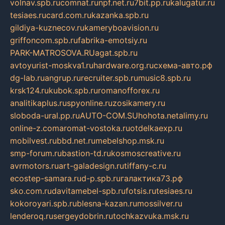
volnav.spb.ru
comnat.ru
npf.net.ru
7bit.pp.ru
kalugatur.ru
tesiaes.ru
card.com.ru
kazanka.spb.ru
gildiya-kuznecov.ru
kameryboavision.ru
griffoncom.spb.ru
fabrika-emotsiy.ru
PARK-MATROSOVA.RU
agat.spb.ru
avtoyurist-moskva1.ru
hardware.org.ru
схема-авто.рф
dg-lab.ru
angrup.ru
recruiter.spb.ru
music8.spb.ru
krsk124.ru
kubok.spb.ru
romanofforex.ru
analitikaplus.ru
spyonline.ru
zosikamery.ru
sloboda-ural.pp.ru
AUTO-COM.SU
hohota.net
alimy.ru
online-z.com
aromat-vostoka.ru
otdelkaexp.ru
mobilvest.ru
bbd.net.ru
mebelshop.msk.ru
smp-forum.ru
bastion-td.ru
kosmoscreative.ru
avrmotors.ru
art-galadesign.ru
tiffany-c.ru
ecostep-samara.ru
d-p.spb.ru
галактика73.рф
sko.com.ru
davitamebel-spb.ru
fotsis.ru
tesiaes.ru
kokoroyari.spb.ru
blesna-kazan.ru
mossilver.ru
lenderoq.ru
sergeydobrin.ru
tochkazvuka.msk.ru