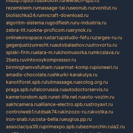
msdip.ru
jdol.ru
sokolovr.ru
newtech-spb.ru
rezemkleim.ru
massage-tai.ru
seonub.ru
zvonitut.ru
biolisichka24.ru
mncraft-download.ru
algoritm-sistema.ru
godflesh.ru
ru-industria.ru
zebra-tlt.ru
okna-proficom.ru
erynok.ru
onlinekinospace.ru
startupstudio-fefu.ru
zarges-ru.ru
gegenjustizunrecht.ru
autobalashov.ru
utrovortu.ru
spiski-firm.ru
elara-m.ru
kinomusorka.ru
mkcslava.ru
2bets.ru
vintovoykompressor.ru
birminghamvsfulham.ru
sarmat-komp.ru
pioneeri.ru
amadis-chocolate.ru
shkurki-karakulya.ru
kanotiforet.spb.ru
tutmassage.ru
ecolog.org.ru
praga.spb.ru
falcorussia.ru
autodoctorservis.ru
kamertondom.spb.ru
net-life.net.ru
avto-vozim.ru
sakhcamera.ru
alliance-electro.spb.ru
stroyavt.ru
controlweb1.ru
tdsak74.ru
kinzozo-ru.ru
kvotka.ru
iron-snab.ru
costa-bella.ru
eugrus.pp.ru
associaciya39.ru
primexpo.spb.ru
bezmorchin.ru
ia2.ru