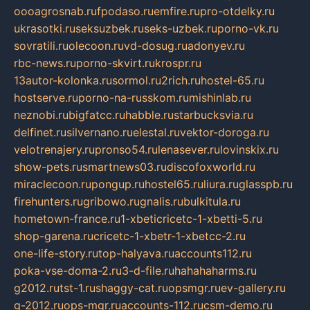
oooagrosnab.ru
fpodaso.ru
emfire.ru
pro-otdelky.ru
ukrasotki.ru
seksuzbek.ru
seks-uzbek.ru
porno-vk.ru
sovratili.ru
olecoon.ru
vd-dosug.ru
adonyev.ru
rbc-news.ru
porno-skvirt.ru
krospr.ru
13autor-kolonka.ru
sormol.ru
2rich.ru
hostel-65.ru
hostserve.ru
porno-na-russkom.ru
mishinlab.ru
neznobi.ru
bigfatcc.ru
habble.ru
starbucksvia.ru
delfinet.ru
silvernano.ru
elestal.ru
vektor-doroga.ru
velotrenajery.ru
pronso54.ru
lenasever.ru
lovinskix.ru
show-pets.ru
smartnews03.ru
discofoxworld.ru
miraclecoon.ru
pongup.ru
hostel65.ru
liura.ru
glasspb.ru
firehunters.ru
gribowo.ru
gnalis.ru
bulkitula.ru
hometown-france.ru
1-xbeticricetc-1-xbetti-5.ru
shop-garena.ru
cricetc-1-xbetr-1-xbetcc-2.ru
one-life-story.ru
top-halyava.ru
accounts112.ru
poka-vse-doma-2.ru
3-d-file.ru
hahahaharms.ru
g2012.ru
tst-1.ru
shaggy-cat.ru
opsmgr.ru
ev-gallery.ru
g-2012.ru
ops-mgr.ru
accounts-112.ru
csm-demo.ru