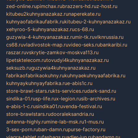
zed-online.ru
pimchax.ru
brazzers-hd.ru
z-host.ru
kitubeu2kuhnyanazakaz.ru
naperekate.ru
kuhnyaofabrikaufabrik.ru
kitubeu-2-kuhnyanazakaz.ru
xehyroo-5-kuhnyanazakaz.ru
cs-68.ru
guzywia-4-kuhnyanazakaz.ru
mir-tk.ru
vlknrussia.ru
cs68.ru
vladivostok-map.ru
video-seks.ru
bankaribi.ru
raszar.ru
vskrytie-zamkov-moskva113.ru
lipetsktelecom.ru
tovudyi4kuhnyanazakaz.ru
seksuzb.ru
guzywia4kuhnyanazakaz.ru
fabrikaofabrikaokuhny.ru
kuhnyaekuhnyaafabrika.ru
kuhnyaykuhnyayfabrika.ru
e-abis1c.ru
store-brawl-stars.ru
kts-services.ru
dark-sand.ru
sindika-01.ru
sp-life.ru
x-legion.ru
sib-archives.ru
e-abis-1-c.ru
sindika01.ru
venda-festival.ru
store-brawlstars.ru
dooraleksandria.ru
antenna-highly.ru
mine-lab-msk.ru
1-mus.ru
3-sex-porn.ru
ban-damn.ru
purse-factory.ru
viagra-tablet.ru
fasbags.ru
adler-jun.ru
bandamn.ru