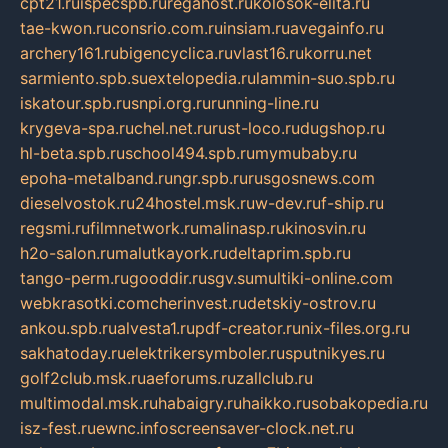
cpt21.ru
ispecspb.ru
regahost.ru
kolosok-elita.ru
tae-kwon.ru
consrio.com.ru
insiam.ru
avegainfo.ru
archery161.ru
bigencyclica.ru
vlast16.ru
korru.net
sarmiento.spb.su
extelopedia.ru
lammin-suo.spb.ru
iskatour.spb.ru
snpi.org.ru
running-line.ru
krygeva-spa.ru
chel.net.ru
rust-loco.ru
dugshop.ru
hl-beta.spb.ru
school494.spb.ru
mymubaby.ru
epoha-metalband.ru
ngr.spb.ru
rusgosnews.com
dieselvostok.ru
24hostel.msk.ru
w-dev.ru
f-ship.ru
regsmi.ru
filmnetwork.ru
malinasp.ru
kinosvin.ru
h2o-salon.ru
malutkayork.ru
deltaprim.spb.ru
tango-perm.ru
gooddir.ru
sgv.su
multiki-online.com
webkrasotki.com
cherinvest.ru
detskiy-ostrov.ru
ankou.spb.ru
alvesta1.ru
pdf-creator.ru
nix-files.org.ru
sakhatoday.ru
elektrikersymboler.ru
sputnikyes.ru
golf2club.msk.ru
aeforums.ru
zallclub.ru
multimodal.msk.ru
habaigry.ru
haikko.ru
sobakopedia.ru
isz-fest.ru
ewnc.info
screensaver-clock.net.ru