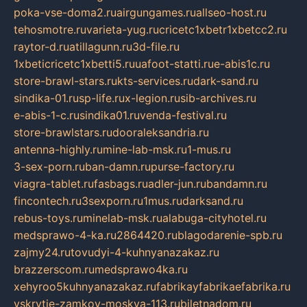
poka-vse-doma2.ru
airgungames.ru
allseo-host.ru
tehosmotre.ru
varieta-yug.ru
cricetc1xbetr1xbetcc2.ru
raytor-d.ru
atillagunn.ru
3d-file.ru
1xbeticricetc1xbetti5.ru
uafoot-statti.ru
e-abis1c.ru
store-brawl-stars.ru
kts-services.ru
dark-sand.ru
sindika-01.ru
sp-life.ru
x-legion.ru
sib-archives.ru
e-abis-1-c.ru
sindika01.ru
venda-festival.ru
store-brawlstars.ru
dooraleksandria.ru
antenna-highly.ru
mine-lab-msk.ru
1-mus.ru
3-sex-porn.ru
ban-damn.ru
purse-factory.ru
viagra-tablet.ru
fasbags.ru
adler-jun.ru
bandamn.ru
fincontech.ru
3sexporn.ru
1mus.ru
darksand.ru
rebus-toys.ru
minelab-msk.ru
alabuga-cityhotel.ru
medsprawo-4-ka.ru
2864420.ru
blagodarenie-spb.ru
zajmy24.ru
tovudyi-4-kuhnyanazakaz.ru
brazzerscom.ru
medsprawo4ka.ru
xehyroo5kuhnyanazakaz.ru
fabrikayfabrikaefabrika.ru
vskrytie-zamkov-moskva-113.ru
biletnadom.ru