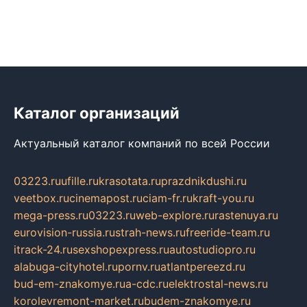
Каталог организаций
Актуальный каталог компаний по всей России
03223.ru
ufille.ru
krasotata.ru
prazdnikdushi.ru
veetbox.ru
cinemapost.ru
ciam-fr.ru
kraft-you.ru
mega-press.ru
03223.ru
web-explore.ru
rastenuya.ru
eurovision-russia.ru
strah-news.ru
freeride-team.ru
itrack-24.ru
sexshopexpress.ru
autostudiopro.ru
alabuga-cityhotel.ru
pornv.ru
atlantpereezd.ru
bud-em-znakomye.ru
a-cdc.ru
elektrostal-news.ru
korolevremont-market.ru
budem-znakomye.ru