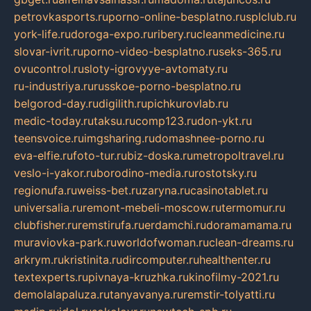
petrovkasports.ru
porno-online-besplatno.ru
splclub.ru
york-life.ru
doroga-expo.ru
ribery.ru
cleanmedicine.ru
slovar-ivrit.ru
porno-video-besplatno.ru
seks-365.ru
ovucontrol.ru
sloty-igrovyye-avtomaty.ru
ru-industriya.ru
russkoe-porno-besplatno.ru
belgorod-day.ru
digilith.ru
pichkurovlab.ru
medic-today.ru
taksu.ru
comp123.ru
don-ykt.ru
teensvoice.ru
imgsharing.ru
domashnee-porno.ru
eva-elfie.ru
foto-tur.ru
biz-doska.ru
metropoltravel.ru
veslo-i-yakor.ru
borodino-media.ru
rostotsky.ru
regionufa.ru
weiss-bet.ru
zaryna.ru
casinotablet.ru
universalia.ru
remont-mebeli-moscow.ru
termomur.ru
clubfisher.ru
remstirufa.ru
erdamchi.ru
doramamama.ru
muraviovka-park.ru
worldofwoman.ru
clean-dreams.ru
arkrym.ru
kristinita.ru
dircomputer.ru
healthenter.ru
textexperts.ru
pivnaya-kruzhka.ru
kinofilmy-2021.ru
demolalapaluza.ru
tanyavanya.ru
remstir-tolyatti.ru