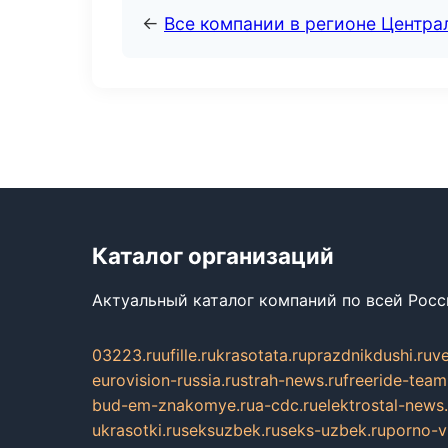
←
Все компании в регионе Центр
Каталог организаций
Актуальный каталог компаний по всей Рос
03223.ru
ufille.ru
krasotata.ru
prazdnikdushi.ru
v
eurovision-russia.ru
strah-news.ru
freeride-team
bud-em-znakomye.ru
a-cdc.ru
elektrostal-news.
ukrasotki.ru
seksuzbek.ru
seks-uzbek.ru
porno-v