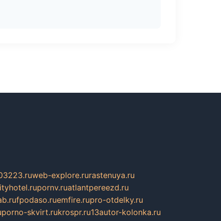
03223.ru
web-explore.ru
rastenuya.ru
tyhotel.ru
pornv.ru
atlantpereezd.ru
b.ru
fpodaso.ru
emfire.ru
pro-otdelky.ru
u
porno-skvirt.ru
krospr.ru
13autor-kolonka.ru