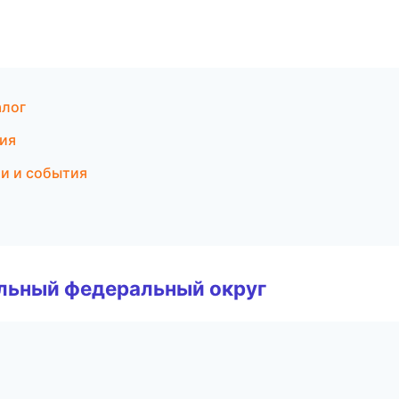
алог
тия
ти и события
альный федеральный округ