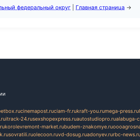
альный федеральный округ
|
Главная страница
→
сии
eetbox.ru
cinemapost.ru
ciam-fr.ru
kraft-you.ru
mega-press.ru
.ru
itrack-24.ru
sexshopexpress.ru
autostudiopro.ru
alabuga-ci
ru
korolevremont-market.ru
budem-znakomye.ru
oooagrosna
k.ru
sovratili.ru
olecoon.ru
vd-dosug.ru
adonyev.ru
rbc-news.r