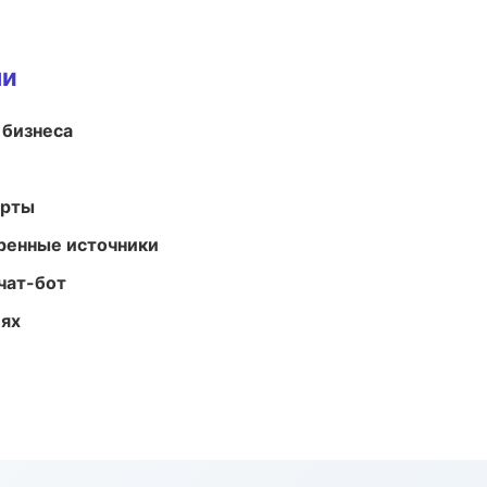
ми
 бизнеса
арты
еренные источники
чат-бот
иях