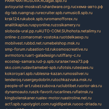
PARK-MATROSOVA.RU
agat.spb.ru
avtoyurist-moskva1.ru
hardware.org.ru
схема-авто.рф
dg-lab.ru
angrup.ru
recruiter.spb.ru
music8.spb.ru
krsk124.ru
kubok.spb.ru
romanofforex.ru
analitikaplus.ru
spyonline.ru
zosikamery.ru
sloboda-ural.pp.ru
AUTO-COM.SU
hohota.net
alimy.ru
online-z.com
aromat-vostoka.ru
otdelkaexp.ru
mobilvest.ru
bbd.net.ru
mebelshop.msk.ru
smp-forum.ru
bastion-td.ru
kosmoscreative.ru
avrmotors.ru
art-galadesign.ru
tiffany-c.ru
ecostep-samara.ru
d-p.spb.ru
галактика73.рф
sko.com.ru
davitamebel-spb.ru
fotsis.ru
tesiaes.ru
kokoroyari.spb.ru
blesna-kazan.ru
mossilver.ru
lenderoq.ru
sergeydobrin.ru
tochkazvuka.msk.ru
people-of-art.ru
bezzubova.ru
clubtibet.ru
orior-aks.ru
dynamoauto.ru
szk-favorit.ru
carlines.ru
flatnsk.ru
kingbolenskaner.ru
alex-motor.ru
astroline.net.ru
act1.spb.ru
polyglot.com.ru
gidlipetsk.ru
ooo-driada.ru