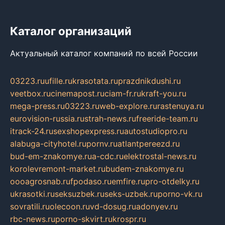
Каталог организаций
Актуальный каталог компаний по всей России
03223.ru
ufille.ru
krasotata.ru
prazdnikdushi.ru
veetbox.ru
cinemapost.ru
ciam-fr.ru
kraft-you.ru
mega-press.ru
03223.ru
web-explore.ru
rastenuya.ru
eurovision-russia.ru
strah-news.ru
freeride-team.ru
itrack-24.ru
sexshopexpress.ru
autostudiopro.ru
alabuga-cityhotel.ru
pornv.ru
atlantpereezd.ru
bud-em-znakomye.ru
a-cdc.ru
elektrostal-news.ru
korolevremont-market.ru
budem-znakomye.ru
oooagrosnab.ru
fpodaso.ru
emfire.ru
pro-otdelky.ru
ukrasotki.ru
seksuzbek.ru
seks-uzbek.ru
porno-vk.ru
sovratili.ru
olecoon.ru
vd-dosug.ru
adonyev.ru
rbc-news.ru
porno-skvirt.ru
krospr.ru