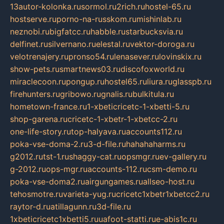
13autor-kolonka.ru
sormol.ru
2rich.ru
hostel-65.ru
hostserve.ru
porno-na-russkom.ru
mishinlab.ru
neznobi.ru
bigfatcc.ru
habble.ru
starbucksvia.ru
delfinet.ru
silvernano.ru
elestal.ru
vektor-doroga.ru
velotrenajery.ru
pronso54.ru
lenasever.ru
lovinskix.ru
show-pets.ru
smartnews03.ru
discofoxworld.ru
miraclecoon.ru
pongup.ru
hostel65.ru
liura.ru
glasspb.ru
firehunters.ru
gribowo.ru
gnalis.ru
bulkitula.ru
hometown-france.ru
1-xbeticricetc-1-xbetti-5.ru
shop-garena.ru
cricetc-1-xbetr-1-xbetcc-2.ru
one-life-story.ru
top-halyava.ru
accounts112.ru
poka-vse-doma-2.ru
3-d-file.ru
hahahaharms.ru
g2012.ru
tst-1.ru
shaggy-cat.ru
opsmgr.ru
ev-gallery.ru
g-2012.ru
ops-mgr.ru
accounts-112.ru
csm-demo.ru
poka-vse-doma2.ru
airgungames.ru
allseo-host.ru
tehosmotre.ru
varieta-yug.ru
cricetc1xbetr1xbetcc2.ru
raytor-d.ru
atillagunn.ru
3d-file.ru
1xbeticricetc1xbetti5.ru
uafoot-statti.ru
e-abis1c.ru