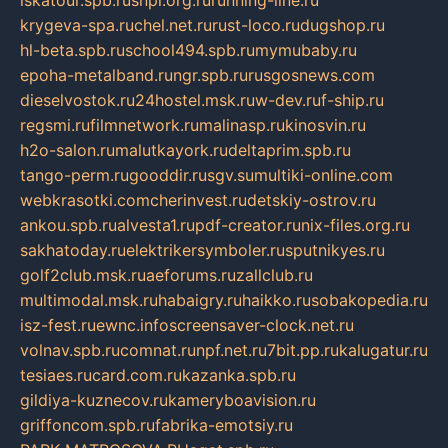
iskatour.spb.ru
snpi.org.ru
running-line.ru
krygeva-spa.ru
chel.net.ru
rust-loco.ru
dugshop.ru
hl-beta.spb.ru
school494.spb.ru
mymubaby.ru
epoha-metalband.ru
ngr.spb.ru
rusgosnews.com
dieselvostok.ru
24hostel.msk.ru
w-dev.ru
f-ship.ru
regsmi.ru
filmnetwork.ru
malinasp.ru
kinosvin.ru
h2o-salon.ru
malutkayork.ru
deltaprim.spb.ru
tango-perm.ru
gooddir.ru
sgv.su
multiki-online.com
webkrasotki.com
cherinvest.ru
detskiy-ostrov.ru
ankou.spb.ru
alvesta1.ru
pdf-creator.ru
nix-files.org.ru
sakhatoday.ru
elektrikersymboler.ru
sputnikyes.ru
golf2club.msk.ru
aeforums.ru
zallclub.ru
multimodal.msk.ru
habaigry.ru
haikko.ru
sobakopedia.ru
isz-fest.ru
ewnc.info
screensaver-clock.net.ru
volnav.spb.ru
comnat.ru
npf.net.ru
7bit.pp.ru
kalugatur.ru
tesiaes.ru
card.com.ru
kazanka.spb.ru
gildiya-kuznecov.ru
kameryboavision.ru
griffoncom.spb.ru
fabrika-emotsiy.ru