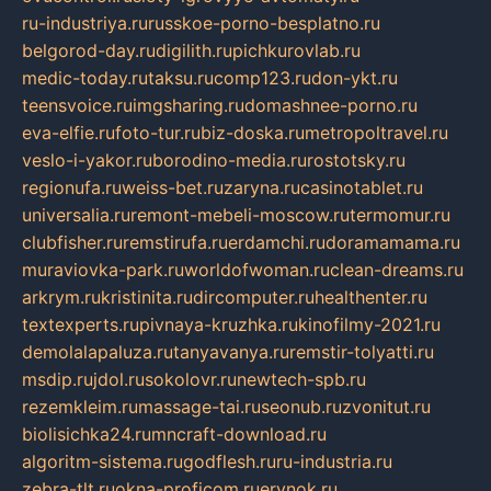
ru-industriya.ru
russkoe-porno-besplatno.ru
belgorod-day.ru
digilith.ru
pichkurovlab.ru
medic-today.ru
taksu.ru
comp123.ru
don-ykt.ru
teensvoice.ru
imgsharing.ru
domashnee-porno.ru
eva-elfie.ru
foto-tur.ru
biz-doska.ru
metropoltravel.ru
veslo-i-yakor.ru
borodino-media.ru
rostotsky.ru
regionufa.ru
weiss-bet.ru
zaryna.ru
casinotablet.ru
universalia.ru
remont-mebeli-moscow.ru
termomur.ru
clubfisher.ru
remstirufa.ru
erdamchi.ru
doramamama.ru
muraviovka-park.ru
worldofwoman.ru
clean-dreams.ru
arkrym.ru
kristinita.ru
dircomputer.ru
healthenter.ru
textexperts.ru
pivnaya-kruzhka.ru
kinofilmy-2021.ru
demolalapaluza.ru
tanyavanya.ru
remstir-tolyatti.ru
msdip.ru
jdol.ru
sokolovr.ru
newtech-spb.ru
rezemkleim.ru
massage-tai.ru
seonub.ru
zvonitut.ru
biolisichka24.ru
mncraft-download.ru
algoritm-sistema.ru
godflesh.ru
ru-industria.ru
zebra-tlt.ru
okna-proficom.ru
erynok.ru