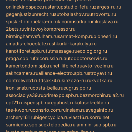
onlinekinospace.ru
startupstudio-fefu.ru
zarges-ru.ru
gegenjustizunrecht.ru
autobalashov.ru
utrovortu.ru
spiski-firm.ru
elara-m.ru
kinomusorka.ru
mkcslava.ru
2bets.ru
vintovoykompressor.ru
birminghamvsfulham.ru
sarmat-komp.ru
pioneeri.ru
amadis-chocolate.ru
shkurki-karakulya.ru
kanotiforet.spb.ru
tutmassage.ru
ecolog.org.ru
praga.spb.ru
falcorussia.ru
autodoctorservis.ru
kamertondom.spb.ru
net-life.net.ru
avto-vozim.ru
sakhcamera.ru
alliance-electro.spb.ru
stroyavt.ru
controlweb1.ru
tdsak74.ru
kinzozo-ru.ru
kvotka.ru
iron-snab.ru
costa-bella.ru
eugrus.pp.ru
associaciya39.ru
primexpo.spb.ru
bezmorchin.ru
ia2.ru
cpt21.ru
ispecspb.ru
regahost.ru
kolosok-elita.ru
tae-kwon.ru
consrio.com.ru
insiam.ru
avegainfo.ru
archery161.ru
bigencyclica.ru
vlast16.ru
korru.net
sarmiento.spb.su
extelopedia.ru
lammin-suo.spb.ru