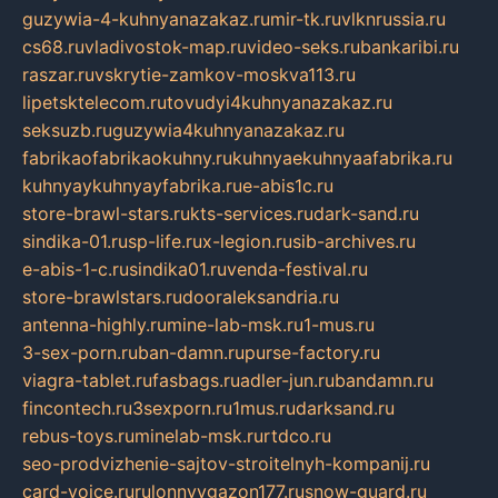
guzywia-4-kuhnyanazakaz.ru
mir-tk.ru
vlknrussia.ru
cs68.ru
vladivostok-map.ru
video-seks.ru
bankaribi.ru
raszar.ru
vskrytie-zamkov-moskva113.ru
lipetsktelecom.ru
tovudyi4kuhnyanazakaz.ru
seksuzb.ru
guzywia4kuhnyanazakaz.ru
fabrikaofabrikaokuhny.ru
kuhnyaekuhnyaafabrika.ru
kuhnyaykuhnyayfabrika.ru
e-abis1c.ru
store-brawl-stars.ru
kts-services.ru
dark-sand.ru
sindika-01.ru
sp-life.ru
x-legion.ru
sib-archives.ru
e-abis-1-c.ru
sindika01.ru
venda-festival.ru
store-brawlstars.ru
dooraleksandria.ru
antenna-highly.ru
mine-lab-msk.ru
1-mus.ru
3-sex-porn.ru
ban-damn.ru
purse-factory.ru
viagra-tablet.ru
fasbags.ru
adler-jun.ru
bandamn.ru
fincontech.ru
3sexporn.ru
1mus.ru
darksand.ru
rebus-toys.ru
minelab-msk.ru
rtdco.ru
seo-prodvizhenie-sajtov-stroitelnyh-kompanij.ru
card-voice.ru
rulonnyygazon177.ru
snow-guard.ru