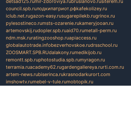
detsad125.ru
mir-zdoroviya.ru
bruslanovo.ru
siterem.ru
council.spb.ru
лодкипатриот.рф
kafekolizey.ru
iclub.net.ru
gazon-easy.ru
sugarepilekb.ru
grinox.ru
pylesostineco.ru
msts-ozarenie.ru
kameryjooan.ru
artemovskij.ru
dopler.spb.ru
aid70.ru
metall-perm.ru
ndm.msk.ru
ratingzooshop.ru
apiaccess.ru
globalautotrade.info
bezverhovskoe.ru
drsschool.ru
ZOOSMART.SPB.RU
dalakony.ru
medikijob.ru
remontt.spb.ru
photostudia.spb.ru
myragon.ru
terramia.ru
academy62.ru
gardengallereya.ru
rti.com.ru
artem-news.ru
biserinca.ru
krasnodarkurort.com
imshowtv.ru
mebel-v-tule.ru
mobtopik.ru
pcsecurity.net.ru
tool-sib.ru
multimetrunit.ru
sp-tour.ru
fan-cs.ru
santeh-russia.ru
symbian9.net.ru
DSHAIR.RU
tmmotors.spb.ru
xjocuricopii.com
musavtomat.msk.ru
obustrojdom.ru
sovetcik.ru
ybaranovskaya.ru
ppknews.ru
cult-alshei.ru
JAPANRUSSIA.RU
proekciyamebel.ru
imper-finans.ru
rim.org.ru