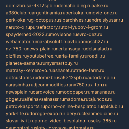
domizbrusa-9x12spb.ru
demaholding.ru
aalse.ru
a380club.ru
argentinamia.ru
perkoka.ru
movie-one.ru
perk-oka.ru
g-octopus.ru
sibarchives.ru
andreislyusar.ru
naruto-x.ru
pursefactory.ru
tor-lyubov-i-grom.ru
spayderhed-2022.ru
movieone.ru
evro-dez.ru
webamator.ru
ma-absolut1.ru
avtopomosch27.ru
nv-750.ru
news-plain.ru
nertansaga.ru
delanalad.ru
dizfiles.ru
youtubefree.ru
aria-family.ru
roadli.ru
planeta-samara.ru
mysmartbuy.ru
matrasy-kemerovo.ru
ashanet.ru
trade-farm.ru
dotcustoms.ru
domizbrusa9x12spb.ru
autodamp.ru
narasimha.ru
djcommodities.ru
nv750.ru
x-ton.ru
newsplain.ru
cardvoice.ru
modopaper.ru
manunae.ru
gbget.ru
alfeihavsalnassr.ru
madoma.ru
tajuncos.ru
petrovkasports.ru
porno-online-besplatno.ru
splclub.ru
york-life.ru
doroga-expo.ru
ribery.ru
cleanmedicine.ru
slovar-ivrit.ru
porno-video-besplatno.ru
seks-365.ru
ovucontrol.ru
sloty-igrovyye-avtomaty.ru