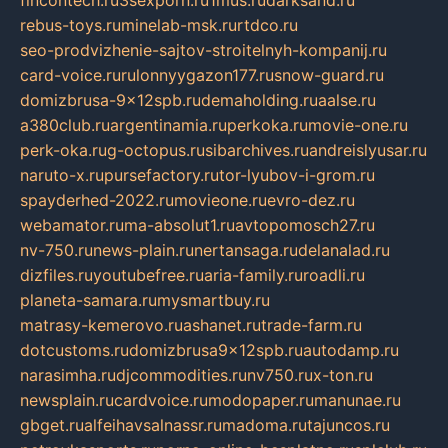
fincontech.ru
3sexporn.ru
1mus.ru
darksand.ru
rebus-toys.ru
minelab-msk.ru
rtdco.ru
seo-prodvizhenie-sajtov-stroitelnyh-kompanij.ru
card-voice.ru
rulonnyygazon177.ru
snow-guard.ru
domizbrusa-9x12spb.ru
demaholding.ru
aalse.ru
a380club.ru
argentinamia.ru
perkoka.ru
movie-one.ru
perk-oka.ru
g-octopus.ru
sibarchives.ru
andreislyusar.ru
naruto-x.ru
pursefactory.ru
tor-lyubov-i-grom.ru
spayderhed-2022.ru
movieone.ru
evro-dez.ru
webamator.ru
ma-absolut1.ru
avtopomosch27.ru
nv-750.ru
news-plain.ru
nertansaga.ru
delanalad.ru
dizfiles.ru
youtubefree.ru
aria-family.ru
roadli.ru
planeta-samara.ru
mysmartbuy.ru
matrasy-kemerovo.ru
ashanet.ru
trade-farm.ru
dotcustoms.ru
domizbrusa9x12spb.ru
autodamp.ru
narasimha.ru
djcommodities.ru
nv750.ru
x-ton.ru
newsplain.ru
cardvoice.ru
modopaper.ru
manunae.ru
gbget.ru
alfeihavsalnassr.ru
madoma.ru
tajuncos.ru