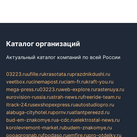
Каталог организаций
Актуальный каталог компаний по всей России
03223.ru
ufille.ru
krasotata.ru
prazdnikdushi.ru
veetbox.ru
cinemapost.ru
ciam-fr.ru
kraft-you.ru
mega-press.ru
03223.ru
web-explore.ru
rastenuya.ru
eurovision-russia.ru
strah-news.ru
freeride-team.ru
itrack-24.ru
sexshopexpress.ru
autostudiopro.ru
alabuga-cityhotel.ru
pornv.ru
atlantpereezd.ru
bud-em-znakomye.ru
a-cdc.ru
elektrostal-news.ru
korolevremont-market.ru
budem-znakomye.ru
oooagrosnab.ru
fpodaso.ru
emfire.ru
pro-otdelky.ru