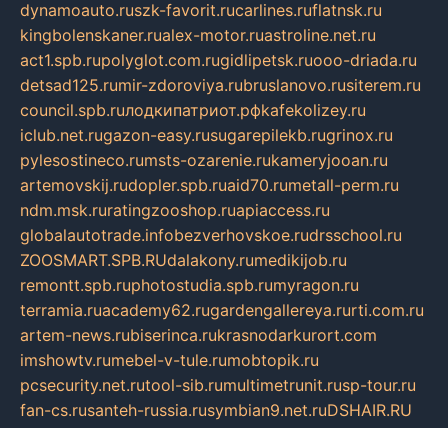
dynamoauto.ru
szk-favorit.ru
carlines.ru
flatnsk.ru
kingbolenskaner.ru
alex-motor.ru
astroline.net.ru
act1.spb.ru
polyglot.com.ru
gidlipetsk.ru
ooo-driada.ru
detsad125.ru
mir-zdoroviya.ru
bruslanovo.ru
siterem.ru
council.spb.ru
лодкипатриот.рф
kafekolizey.ru
iclub.net.ru
gazon-easy.ru
sugarepilekb.ru
grinox.ru
pylesostineco.ru
msts-ozarenie.ru
kameryjooan.ru
artemovskij.ru
dopler.spb.ru
aid70.ru
metall-perm.ru
ndm.msk.ru
ratingzooshop.ru
apiaccess.ru
globalautotrade.info
bezverhovskoe.ru
drsschool.ru
ZOOSMART.SPB.RU
dalakony.ru
medikijob.ru
remontt.spb.ru
photostudia.spb.ru
myragon.ru
terramia.ru
academy62.ru
gardengallereya.ru
rti.com.ru
artem-news.ru
biserinca.ru
krasnodarkurort.com
imshowtv.ru
mebel-v-tule.ru
mobtopik.ru
pcsecurity.net.ru
tool-sib.ru
multimetrunit.ru
sp-tour.ru
fan-cs.ru
santeh-russia.ru
symbian9.net.ru
DSHAIR.RU
tmmotors.spb.ru
xjocuricopii.com
musavtomat.msk.ru