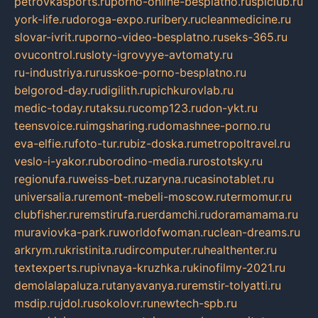
petrovkasports.ru
porno-online-besplatno.ru
splclub.ru
york-life.ru
doroga-expo.ru
ribery.ru
cleanmedicine.ru
slovar-ivrit.ru
porno-video-besplatno.ru
seks-365.ru
ovucontrol.ru
sloty-igrovyye-avtomaty.ru
ru-industriya.ru
russkoe-porno-besplatno.ru
belgorod-day.ru
digilith.ru
pichkurovlab.ru
medic-today.ru
taksu.ru
comp123.ru
don-ykt.ru
teensvoice.ru
imgsharing.ru
domashnee-porno.ru
eva-elfie.ru
foto-tur.ru
biz-doska.ru
metropoltravel.ru
veslo-i-yakor.ru
borodino-media.ru
rostotsky.ru
regionufa.ru
weiss-bet.ru
zaryna.ru
casinotablet.ru
universalia.ru
remont-mebeli-moscow.ru
termomur.ru
clubfisher.ru
remstirufa.ru
erdamchi.ru
doramamama.ru
muraviovka-park.ru
worldofwoman.ru
clean-dreams.ru
arkrym.ru
kristinita.ru
dircomputer.ru
healthenter.ru
textexperts.ru
pivnaya-kruzhka.ru
kinofilmy-2021.ru
demolalapaluza.ru
tanyavanya.ru
remstir-tolyatti.ru
msdip.ru
jdol.ru
sokolovr.ru
newtech-spb.ru