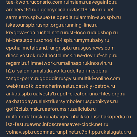
tae-kwon.ru
consrio.com.ru
insiam.ru
avegainfo.ru
archery161.ru
bigencyclica.ru
vlast16.ru
korru.net
sarmiento.spb.su
extelopedia.ru
lammin-suo.spb.ru
iskatour.spb.ru
snpi.org.ru
running-line.ru
krygeva-spa.ru
chel.net.ru
rust-loco.ru
dugshop.ru
hl-beta.spb.ru
school494.spb.ru
mymubaby.ru
epoha-metalband.ru
ngr.spb.ru
rusgosnews.com
dieselvostok.ru
24hostel.msk.ru
w-dev.ru
f-ship.ru
regsmi.ru
filmnetwork.ru
malinasp.ru
kinosvin.ru
h2o-salon.ru
malutkayork.ru
deltaprim.spb.ru
tango-perm.ru
gooddir.ru
sgv.su
multiki-online.com
webkrasotki.com
cherinvest.ru
detskiy-ostrov.ru
ankou.spb.ru
alvesta1.ru
pdf-creator.ru
nix-files.org.ru
sakhatoday.ru
elektrikersymboler.ru
sputnikyes.ru
golf2club.msk.ru
aeforums.ru
zallclub.ru
multimodal.msk.ru
habaigry.ru
haikko.ru
sobakopedia.ru
isz-fest.ru
ewnc.info
screensaver-clock.net.ru
volnav.spb.ru
comnat.ru
npf.net.ru
7bit.pp.ru
kalugatur.ru