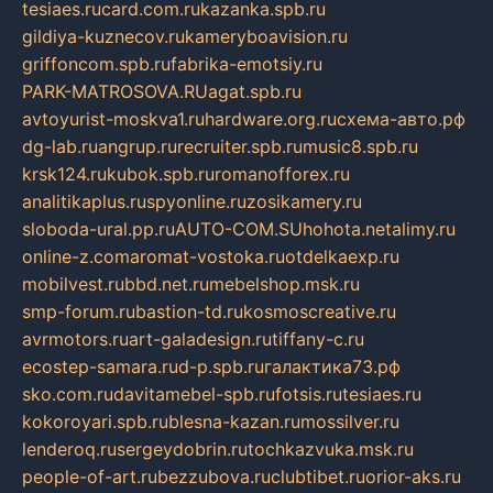
tesiaes.ru
card.com.ru
kazanka.spb.ru
gildiya-kuznecov.ru
kameryboavision.ru
griffoncom.spb.ru
fabrika-emotsiy.ru
PARK-MATROSOVA.RU
agat.spb.ru
avtoyurist-moskva1.ru
hardware.org.ru
схема-авто.рф
dg-lab.ru
angrup.ru
recruiter.spb.ru
music8.spb.ru
krsk124.ru
kubok.spb.ru
romanofforex.ru
analitikaplus.ru
spyonline.ru
zosikamery.ru
sloboda-ural.pp.ru
AUTO-COM.SU
hohota.net
alimy.ru
online-z.com
aromat-vostoka.ru
otdelkaexp.ru
mobilvest.ru
bbd.net.ru
mebelshop.msk.ru
smp-forum.ru
bastion-td.ru
kosmoscreative.ru
avrmotors.ru
art-galadesign.ru
tiffany-c.ru
ecostep-samara.ru
d-p.spb.ru
галактика73.рф
sko.com.ru
davitamebel-spb.ru
fotsis.ru
tesiaes.ru
kokoroyari.spb.ru
blesna-kazan.ru
mossilver.ru
lenderoq.ru
sergeydobrin.ru
tochkazvuka.msk.ru
people-of-art.ru
bezzubova.ru
clubtibet.ru
orior-aks.ru