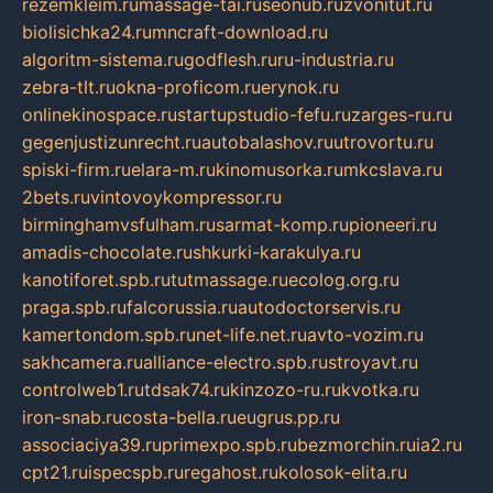
rezemkleim.ru
massage-tai.ru
seonub.ru
zvonitut.ru
biolisichka24.ru
mncraft-download.ru
algoritm-sistema.ru
godflesh.ru
ru-industria.ru
zebra-tlt.ru
okna-proficom.ru
erynok.ru
onlinekinospace.ru
startupstudio-fefu.ru
zarges-ru.ru
gegenjustizunrecht.ru
autobalashov.ru
utrovortu.ru
spiski-firm.ru
elara-m.ru
kinomusorka.ru
mkcslava.ru
2bets.ru
vintovoykompressor.ru
birminghamvsfulham.ru
sarmat-komp.ru
pioneeri.ru
amadis-chocolate.ru
shkurki-karakulya.ru
kanotiforet.spb.ru
tutmassage.ru
ecolog.org.ru
praga.spb.ru
falcorussia.ru
autodoctorservis.ru
kamertondom.spb.ru
net-life.net.ru
avto-vozim.ru
sakhcamera.ru
alliance-electro.spb.ru
stroyavt.ru
controlweb1.ru
tdsak74.ru
kinzozo-ru.ru
kvotka.ru
iron-snab.ru
costa-bella.ru
eugrus.pp.ru
associaciya39.ru
primexpo.spb.ru
bezmorchin.ru
ia2.ru
cpt21.ru
ispecspb.ru
regahost.ru
kolosok-elita.ru