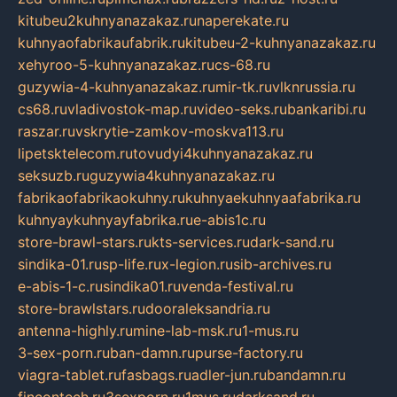
kitubeu2kuhnyanazakaz.ru
naperekate.ru
kuhnyaofabrikaufabrik.ru
kitubeu-2-kuhnyanazakaz.ru
xehyroo-5-kuhnyanazakaz.ru
cs-68.ru
guzywia-4-kuhnyanazakaz.ru
mir-tk.ru
vlknrussia.ru
cs68.ru
vladivostok-map.ru
video-seks.ru
bankaribi.ru
raszar.ru
vskrytie-zamkov-moskva113.ru
lipetsktelecom.ru
tovudyi4kuhnyanazakaz.ru
seksuzb.ru
guzywia4kuhnyanazakaz.ru
fabrikaofabrikaokuhny.ru
kuhnyaekuhnyaafabrika.ru
kuhnyaykuhnyayfabrika.ru
e-abis1c.ru
store-brawl-stars.ru
kts-services.ru
dark-sand.ru
sindika-01.ru
sp-life.ru
x-legion.ru
sib-archives.ru
e-abis-1-c.ru
sindika01.ru
venda-festival.ru
store-brawlstars.ru
dooraleksandria.ru
antenna-highly.ru
mine-lab-msk.ru
1-mus.ru
3-sex-porn.ru
ban-damn.ru
purse-factory.ru
viagra-tablet.ru
fasbags.ru
adler-jun.ru
bandamn.ru