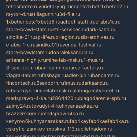
tehosmotre.ru
varieta-yug.ru
cricetc1xbetr1xbetcc2.ru
raytor-d.ru
atillagunn.ru
3d-file.ru
1xbeticricetc1xbetti5.ru
uafoot-statti.ru
e-abis1c.ru
store-brawl-stars.ru
kts-services.ru
dark-sand.ru
sindika-01.ru
sp-life.ru
x-legion.ru
sib-archives.ru
e-abis-1-c.ru
sindika01.ru
venda-festival.ru
store-brawlstars.ru
dooraleksandria.ru
antenna-highly.ru
mine-lab-msk.ru
1-mus.ru
3-sex-porn.ru
ban-damn.ru
purse-factory.ru
viagra-tablet.ru
fasbags.ru
adler-jun.ru
bandamn.ru
fincontech.ru
3sexporn.ru
1mus.ru
darksand.ru
rebus-toys.ru
minelab-msk.ru
alabuga-cityhotel.ru
medsprawo-4-ka.ru
2864420.ru
blagodarenie-spb.ru
zajmy24.ru
tovudyi-4-kuhnyanazakaz.ru
brazzerscom.ru
medsprawo4ka.ru
xehyroo5kuhnyanazakaz.ru
fabrikayfabrikaefabrika.ru
vskrytie-zamkov-moskva-113.ru
biletnadom.ru
zed-online.ru
pimchax.ru
brazzers-hd.ru
z-host.ru