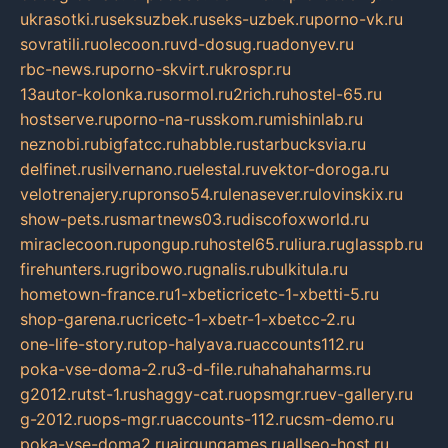
ukrasotki.ru
seksuzbek.ru
seks-uzbek.ru
porno-vk.ru
sovratili.ru
olecoon.ru
vd-dosug.ru
adonyev.ru
rbc-news.ru
porno-skvirt.ru
krospr.ru
13autor-kolonka.ru
sormol.ru
2rich.ru
hostel-65.ru
hostserve.ru
porno-na-russkom.ru
mishinlab.ru
neznobi.ru
bigfatcc.ru
habble.ru
starbucksvia.ru
delfinet.ru
silvernano.ru
elestal.ru
vektor-doroga.ru
velotrenajery.ru
pronso54.ru
lenasever.ru
lovinskix.ru
show-pets.ru
smartnews03.ru
discofoxworld.ru
miraclecoon.ru
pongup.ru
hostel65.ru
liura.ru
glasspb.ru
firehunters.ru
gribowo.ru
gnalis.ru
bulkitula.ru
hometown-france.ru
1-xbeticricetc-1-xbetti-5.ru
shop-garena.ru
cricetc-1-xbetr-1-xbetcc-2.ru
one-life-story.ru
top-halyava.ru
accounts112.ru
poka-vse-doma-2.ru
3-d-file.ru
hahahaharms.ru
g2012.ru
tst-1.ru
shaggy-cat.ru
opsmgr.ru
ev-gallery.ru
g-2012.ru
ops-mgr.ru
accounts-112.ru
csm-demo.ru
poka-vse-doma2.ru
airgungames.ru
allseo-host.ru