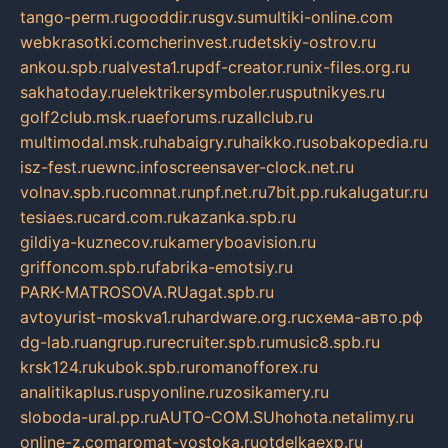
tango-perm.ru
gooddir.ru
sgv.su
multiki-online.com
webkrasotki.com
cherinvest.ru
detskiy-ostrov.ru
ankou.spb.ru
alvesta1.ru
pdf-creator.ru
nix-files.org.ru
sakhatoday.ru
elektrikersymboler.ru
sputnikyes.ru
golf2club.msk.ru
aeforums.ru
zallclub.ru
multimodal.msk.ru
habaigry.ru
haikko.ru
sobakopedia.ru
isz-fest.ru
ewnc.info
screensaver-clock.net.ru
volnav.spb.ru
comnat.ru
npf.net.ru
7bit.pp.ru
kalugatur.ru
tesiaes.ru
card.com.ru
kazanka.spb.ru
gildiya-kuznecov.ru
kameryboavision.ru
griffoncom.spb.ru
fabrika-emotsiy.ru
PARK-MATROSOVA.RU
agat.spb.ru
avtoyurist-moskva1.ru
hardware.org.ru
схема-авто.рф
dg-lab.ru
angrup.ru
recruiter.spb.ru
music8.spb.ru
krsk124.ru
kubok.spb.ru
romanofforex.ru
analitikaplus.ru
spyonline.ru
zosikamery.ru
sloboda-ural.pp.ru
AUTO-COM.SU
hohota.net
alimy.ru
online-z.com
aromat-vostoka.ru
otdelkaexp.ru