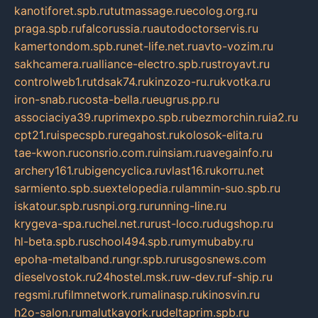
kanotiforet.spb.ru
tutmassage.ru
ecolog.org.ru
praga.spb.ru
falcorussia.ru
autodoctorservis.ru
kamertondom.spb.ru
net-life.net.ru
avto-vozim.ru
sakhcamera.ru
alliance-electro.spb.ru
stroyavt.ru
controlweb1.ru
tdsak74.ru
kinzozo-ru.ru
kvotka.ru
iron-snab.ru
costa-bella.ru
eugrus.pp.ru
associaciya39.ru
primexpo.spb.ru
bezmorchin.ru
ia2.ru
cpt21.ru
ispecspb.ru
regahost.ru
kolosok-elita.ru
tae-kwon.ru
consrio.com.ru
insiam.ru
avegainfo.ru
archery161.ru
bigencyclica.ru
vlast16.ru
korru.net
sarmiento.spb.su
extelopedia.ru
lammin-suo.spb.ru
iskatour.spb.ru
snpi.org.ru
running-line.ru
krygeva-spa.ru
chel.net.ru
rust-loco.ru
dugshop.ru
hl-beta.spb.ru
school494.spb.ru
mymubaby.ru
epoha-metalband.ru
ngr.spb.ru
rusgosnews.com
dieselvostok.ru
24hostel.msk.ru
w-dev.ru
f-ship.ru
regsmi.ru
filmnetwork.ru
malinasp.ru
kinosvin.ru
h2o-salon.ru
malutkayork.ru
deltaprim.spb.ru