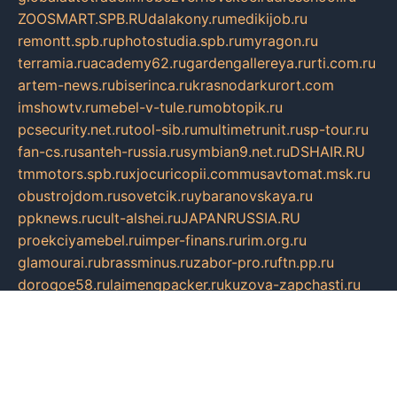
ZOOSMART.SPB.RU
dalakony.ru
medikijob.ru
remontt.spb.ru
photostudia.spb.ru
myragon.ru
terramia.ru
academy62.ru
gardengallereya.ru
rti.com.ru
artem-news.ru
biserinca.ru
krasnodarkurort.com
imshowtv.ru
mebel-v-tule.ru
mobtopik.ru
pcsecurity.net.ru
tool-sib.ru
multimetrunit.ru
sp-tour.ru
fan-cs.ru
santeh-russia.ru
symbian9.net.ru
DSHAIR.RU
tmmotors.spb.ru
xjocuricopii.com
musavtomat.msk.ru
obustrojdom.ru
sovetcik.ru
ybaranovskaya.ru
ppknews.ru
cult-alshei.ru
JAPANRUSSIA.RU
proekciyamebel.ru
imper-finans.ru
rim.org.ru
glamourai.ru
brassminus.ru
zabor-pro.ru
ftn.pp.ru
dorogoe58.ru
laimengpacker.ru
kuzova-zapchasti.ru
sageerp.ru
taxodrom.ru
dsrazvitie.ru
hardcity.net.ru
ratinghomegames.ru
topservice25.ru
gubernyan.ru
gtglasslined.ru
ii4.ru
tssport.spb.ru
andorra24.com
blackwallstreet.ru
oboimos.ru
optim-doors.com.ru
ikuch.ru
nycr.org.ru
npa21.ru
vremya-ch.spb.ru