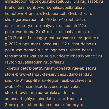
miraclecoon.ru
pongup.ru
hostel65.ru
liura.ru
glasspb.ru
firehunters.ru
gribowo.ru
gnalis.ru
bulkitula.ru
hometown-france.ru
1-xbeticricetc-1-xbetti-5.ru
shop-garena.ru
cricetc-1-xbetr-1-xbetcc-2.ru
one-life-story.ru
top-halyava.ru
accounts112.ru
poka-vse-doma-2.ru
3-d-file.ru
hahahaharms.ru
g2012.ru
tst-1.ru
shaggy-cat.ru
opsmgr.ru
ev-gallery.ru
g-2012.ru
ops-mgr.ru
accounts-112.ru
csm-demo.ru
poka-vse-doma2.ru
airgungames.ru
allseo-host.ru
tehosmotre.ru
varieta-yug.ru
cricetc1xbetr1xbetcc2.ru
raytor-d.ru
atillagunn.ru
3d-file.ru
1xbeticricetc1xbetti5.ru
uafoot-statti.ru
e-abis1c.ru
store-brawl-stars.ru
kts-services.ru
dark-sand.ru
sindika-01.ru
sp-life.ru
x-legion.ru
sib-archives.ru
e-abis-1-c.ru
sindika01.ru
venda-festival.ru
store-brawlstars.ru
dooraleksandria.ru
antenna-highly.ru
mine-lab-msk.ru
1-mus.ru
3-sex-porn.ru
ban-damn.ru
purse-factory.ru