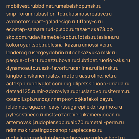
mobilvest.ru
bbd.net.ru
mebelshop.msk.ru
smp-forum.ru
bastion-td.ru
kosmoscreative.ru
avrmotors.ru
art-galadesign.ru
tiffany-c.ru
ecostep-samara.ru
d-p.spb.ru
галактика73.рф
sko.com.ru
davitamebel-spb.ru
fotsis.ru
tesiaes.ru
kokoroyari.spb.ru
blesna-kazan.ru
mossilver.ru
lenderoq.ru
sergeydobrin.ru
tochkazvuka.msk.ru
people-of-art.ru
bezzubova.ru
clubtibet.ru
orior-aks.ru
dynamoauto.ru
szk-favorit.ru
carlines.ru
flatnsk.ru
kingbolenskaner.ru
alex-motor.ru
astroline.net.ru
act1.spb.ru
polyglot.com.ru
gidlipetsk.ru
ooo-driada.ru
detsad125.ru
mir-zdoroviya.ru
bruslanovo.ru
siterem.ru
council.spb.ru
лодкипатриот.рф
kafekolizey.ru
iclub.net.ru
gazon-easy.ru
sugarepilekb.ru
grinox.ru
pylesostineco.ru
msts-ozarenie.ru
kameryjooan.ru
artemovskij.ru
dopler.spb.ru
aid70.ru
metall-perm.ru
ndm.msk.ru
ratingzooshop.ru
apiaccess.ru
globalautotrade.info
bezverhovskoe.ru
drsschool.ru