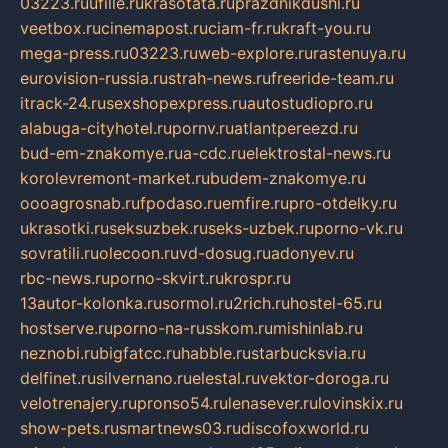
03223.ru
ufille.ru
krasotata.ru
prazdnikdushi.ru
veetbox.ru
cinemapost.ru
ciam-fr.ru
kraft-you.ru
mega-press.ru
03223.ru
web-explore.ru
rastenuya.ru
eurovision-russia.ru
strah-news.ru
freeride-team.ru
itrack-24.ru
sexshopexpress.ru
autostudiopro.ru
alabuga-cityhotel.ru
pornv.ru
atlantpereezd.ru
bud-em-znakomye.ru
a-cdc.ru
elektrostal-news.ru
korolevremont-market.ru
budem-znakomye.ru
oooagrosnab.ru
fpodaso.ru
emfire.ru
pro-otdelky.ru
ukrasotki.ru
seksuzbek.ru
seks-uzbek.ru
porno-vk.ru
sovratili.ru
olecoon.ru
vd-dosug.ru
adonyev.ru
rbc-news.ru
porno-skvirt.ru
krospr.ru
13autor-kolonka.ru
sormol.ru
2rich.ru
hostel-65.ru
hostserve.ru
porno-na-russkom.ru
mishinlab.ru
neznobi.ru
bigfatcc.ru
habble.ru
starbucksvia.ru
delfinet.ru
silvernano.ru
elestal.ru
vektor-doroga.ru
velotrenajery.ru
pronso54.ru
lenasever.ru
lovinskix.ru
show-pets.ru
smartnews03.ru
discofoxworld.ru