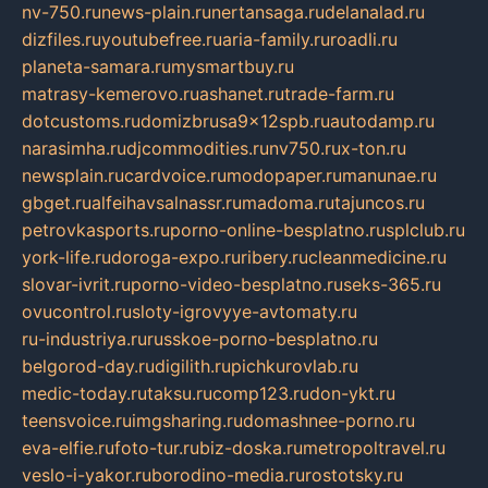
nv-750.ru
news-plain.ru
nertansaga.ru
delanalad.ru
dizfiles.ru
youtubefree.ru
aria-family.ru
roadli.ru
planeta-samara.ru
mysmartbuy.ru
matrasy-kemerovo.ru
ashanet.ru
trade-farm.ru
dotcustoms.ru
domizbrusa9x12spb.ru
autodamp.ru
narasimha.ru
djcommodities.ru
nv750.ru
x-ton.ru
newsplain.ru
cardvoice.ru
modopaper.ru
manunae.ru
gbget.ru
alfeihavsalnassr.ru
madoma.ru
tajuncos.ru
petrovkasports.ru
porno-online-besplatno.ru
splclub.ru
york-life.ru
doroga-expo.ru
ribery.ru
cleanmedicine.ru
slovar-ivrit.ru
porno-video-besplatno.ru
seks-365.ru
ovucontrol.ru
sloty-igrovyye-avtomaty.ru
ru-industriya.ru
russkoe-porno-besplatno.ru
belgorod-day.ru
digilith.ru
pichkurovlab.ru
medic-today.ru
taksu.ru
comp123.ru
don-ykt.ru
teensvoice.ru
imgsharing.ru
domashnee-porno.ru
eva-elfie.ru
foto-tur.ru
biz-doska.ru
metropoltravel.ru
veslo-i-yakor.ru
borodino-media.ru
rostotsky.ru