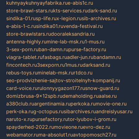
kuhnyaykuhnyayfabrika.ru
e-abis1c.ru
store-brawl-stars.ru
kts-services.ru
dark-sand.ru
sindika-01.ru
sp-life.ru
x-legion.ru
sib-archives.ru
e-abis-1-c.ru
sindika01.ru
venda-festival.ru
store-brawlstars.ru
dooraleksandria.ru
antenna-highly.ru
mine-lab-msk.ru
1-mus.ru
3-sex-porn.ru
ban-damn.ru
purse-factory.ru
viagra-tablet.ru
fasbags.ru
adler-jun.ru
bandamn.ru
fincontech.ru
3sexporn.ru
1mus.ru
darksand.ru
rebus-toys.ru
minelab-msk.ru
rtdco.ru
seo-prodvizhenie-sajtov-stroitelnyh-kompanij.ru
card-voice.ru
rulonnyygazon177.ru
snow-guard.ru
domizbrusa-9x12spb.ru
demaholding.ru
aalse.ru
a380club.ru
argentinamia.ru
perkoka.ru
movie-one.ru
perk-oka.ru
g-octopus.ru
sibarchives.ru
andreislyusar.ru
naruto-x.ru
pursefactory.ru
tor-lyubov-i-grom.ru
spayderhed-2022.ru
movieone.ru
evro-dez.ru
webamator.ru
ma-absolut1.ru
avtopomosch27.ru