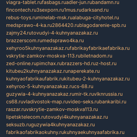
viagra-tablet.ru
fasbags.ru
adler-jun.ru
bandamn.ru
fincontech.ru
3sexporn.ru
1mus.ru
darksand.ru
rebus-toys.ru
minelab-msk.ru
alabuga-cityhotel.ru
medsprawo-4-ka.ru
2864420.ru
blagodarenie-spb.ru
zajmy24.ru
tovudyi-4-kuhnyanazakaz.ru
brazzerscom.ru
medsprawo4ka.ru
xehyroo5kuhnyanazakaz.ru
fabrikayfabrikaefabrika.ru
vskrytie-zamkov-moskva-113.ru
biletnadom.ru
zed-online.ru
pimchax.ru
brazzers-hd.ru
z-host.ru
kitubeu2kuhnyanazakaz.ru
naperekate.ru
kuhnyaofabrikaufabrik.ru
kitubeu-2-kuhnyanazakaz.ru
xehyroo-5-kuhnyanazakaz.ru
cs-68.ru
guzywia-4-kuhnyanazakaz.ru
mir-tk.ru
vlknrussia.ru
cs68.ru
vladivostok-map.ru
video-seks.ru
bankaribi.ru
raszar.ru
vskrytie-zamkov-moskva113.ru
lipetsktelecom.ru
tovudyi4kuhnyanazakaz.ru
seksuzb.ru
guzywia4kuhnyanazakaz.ru
fabrikaofabrikaokuhny.ru
kuhnyaekuhnyaafabrika.ru