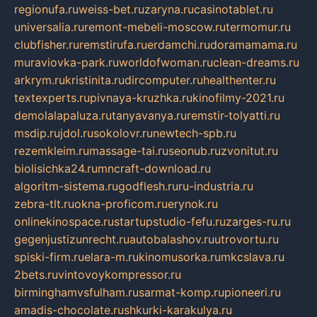
regionufa.ru
weiss-bet.ru
zaryna.ru
casinotablet.ru
universalia.ru
remont-mebeli-moscow.ru
termomur.ru
clubfisher.ru
remstirufa.ru
erdamchi.ru
doramamama.ru
muraviovka-park.ru
worldofwoman.ru
clean-dreams.ru
arkrym.ru
kristinita.ru
dircomputer.ru
healthenter.ru
textexperts.ru
pivnaya-kruzhka.ru
kinofilmy-2021.ru
demolalapaluza.ru
tanyavanya.ru
remstir-tolyatti.ru
msdip.ru
jdol.ru
sokolovr.ru
newtech-spb.ru
rezemkleim.ru
massage-tai.ru
seonub.ru
zvonitut.ru
biolisichka24.ru
mncraft-download.ru
algoritm-sistema.ru
godflesh.ru
ru-industria.ru
zebra-tlt.ru
okna-proficom.ru
erynok.ru
onlinekinospace.ru
startupstudio-fefu.ru
zarges-ru.ru
gegenjustizunrecht.ru
autobalashov.ru
utrovortu.ru
spiski-firm.ru
elara-m.ru
kinomusorka.ru
mkcslava.ru
2bets.ru
vintovoykompressor.ru
birminghamvsfulham.ru
sarmat-komp.ru
pioneeri.ru
amadis-chocolate.ru
shkurki-karakulya.ru