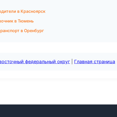
водители в Красноярск
вочник в Тюмень
транспорт в Оренбург
евосточный федеральный округ
|
Главная страница