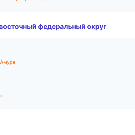
евосточный федеральный округ
-Амуре
ск