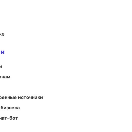
ке
ми
и
онам
еренные источники
 бизнеса
чат-бот