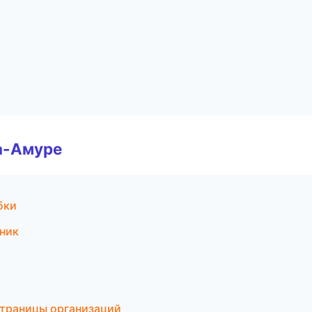
а-Амуре
бки
чник
страницы организаций