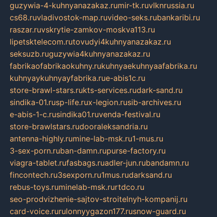
guzywia-4-kuhnyanazakaz.ru
mir-tk.ru
vlknrussia.ru
cs68.ru
vladivostok-map.ru
video-seks.ru
bankaribi.ru
raszar.ru
vskrytie-zamkov-moskva113.ru
lipetsktelecom.ru
tovudyi4kuhnyanazakaz.ru
seksuzb.ru
guzywia4kuhnyanazakaz.ru
fabrikaofabrikaokuhny.ru
kuhnyaekuhnyaafabrika.ru
kuhnyaykuhnyayfabrika.ru
e-abis1c.ru
store-brawl-stars.ru
kts-services.ru
dark-sand.ru
sindika-01.ru
sp-life.ru
x-legion.ru
sib-archives.ru
e-abis-1-c.ru
sindika01.ru
venda-festival.ru
store-brawlstars.ru
dooraleksandria.ru
antenna-highly.ru
mine-lab-msk.ru
1-mus.ru
3-sex-porn.ru
ban-damn.ru
purse-factory.ru
viagra-tablet.ru
fasbags.ru
adler-jun.ru
bandamn.ru
fincontech.ru
3sexporn.ru
1mus.ru
darksand.ru
rebus-toys.ru
minelab-msk.ru
rtdco.ru
seo-prodvizhenie-sajtov-stroitelnyh-kompanij.ru
card-voice.ru
rulonnyygazon177.ru
snow-guard.ru