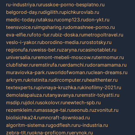
ru-industriya.ru
russkoe-porno-besplatno.ru
belgorod-day.ru
digilith.ru
pichkurovlab.ru
medic-today.ru
taksu.ru
comp123.ru
don-ykt.ru
teensvoice.ru
imgsharing.ru
domashnee-porno.ru
eva-elfie.ru
foto-tur.ru
biz-doska.ru
metropoltravel.ru
veslo-i-yakor.ru
borodino-media.ru
rostotsky.ru
regionufa.ru
weiss-bet.ru
zaryna.ru
casinotablet.ru
universalia.ru
remont-mebeli-moscow.ru
termomur.ru
clubfisher.ru
remstirufa.ru
erdamchi.ru
doramamama.ru
muraviovka-park.ru
worldofwoman.ru
clean-dreams.ru
arkrym.ru
kristinita.ru
dircomputer.ru
healthenter.ru
textexperts.ru
pivnaya-kruzhka.ru
kinofilmy-2021.ru
demolalapaluza.ru
tanyavanya.ru
remstir-tolyatti.ru
msdip.ru
jdol.ru
sokolovr.ru
newtech-spb.ru
rezemkleim.ru
massage-tai.ru
seonub.ru
zvonitut.ru
biolisichka24.ru
mncraft-download.ru
algoritm-sistema.ru
godflesh.ru
ru-industria.ru
zebra-tlt.ru
okna-proficom.ru
erynok.ru