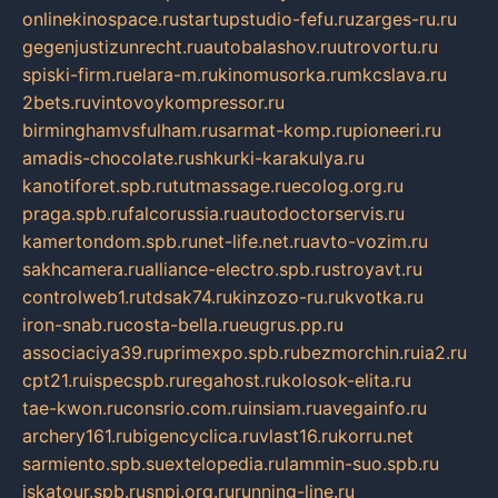
onlinekinospace.ru
startupstudio-fefu.ru
zarges-ru.ru
gegenjustizunrecht.ru
autobalashov.ru
utrovortu.ru
spiski-firm.ru
elara-m.ru
kinomusorka.ru
mkcslava.ru
2bets.ru
vintovoykompressor.ru
birminghamvsfulham.ru
sarmat-komp.ru
pioneeri.ru
amadis-chocolate.ru
shkurki-karakulya.ru
kanotiforet.spb.ru
tutmassage.ru
ecolog.org.ru
praga.spb.ru
falcorussia.ru
autodoctorservis.ru
kamertondom.spb.ru
net-life.net.ru
avto-vozim.ru
sakhcamera.ru
alliance-electro.spb.ru
stroyavt.ru
controlweb1.ru
tdsak74.ru
kinzozo-ru.ru
kvotka.ru
iron-snab.ru
costa-bella.ru
eugrus.pp.ru
associaciya39.ru
primexpo.spb.ru
bezmorchin.ru
ia2.ru
cpt21.ru
ispecspb.ru
regahost.ru
kolosok-elita.ru
tae-kwon.ru
consrio.com.ru
insiam.ru
avegainfo.ru
archery161.ru
bigencyclica.ru
vlast16.ru
korru.net
sarmiento.spb.su
extelopedia.ru
lammin-suo.spb.ru
iskatour.spb.ru
snpi.org.ru
running-line.ru