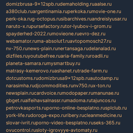
domizbrusa-9x12spb.ru
demaholding.ru
aalse.ru
a380club.ru
argentinamia.ru
perkoka.ru
movie-one.ru
perk-oka.ru
g-octopus.ru
sibarchives.ru
andreislyusar.ru
naruto-x.ru
pursefactory.ru
tor-lyubov-i-grom.ru
spayderhed-2022.ru
movieone.ru
evro-dez.ru
webamator.ru
ma-absolut1.ru
avtopomosch27.ru
nv-750.ru
news-plain.ru
nertansaga.ru
delanalad.ru
dizfiles.ru
youtubefree.ru
aria-family.ru
roadli.ru
planeta-samara.ru
mysmartbuy.ru
matrasy-kemerovo.ru
ashanet.ru
trade-farm.ru
dotcustoms.ru
domizbrusa9x12spb.ru
autodamp.ru
narasimha.ru
djcommodities.ru
nv750.ru
x-ton.ru
newsplain.ru
cardvoice.ru
modopaper.ru
manunae.ru
gbget.ru
alfeihavsalnassr.ru
madoma.ru
tajuncos.ru
petrovkasports.ru
porno-online-besplatno.ru
splclub.ru
york-life.ru
doroga-expo.ru
ribery.ru
cleanmedicine.ru
slovar-ivrit.ru
porno-video-besplatno.ru
seks-365.ru
ovucontrol.ru
sloty-igrovyye-avtomaty.ru