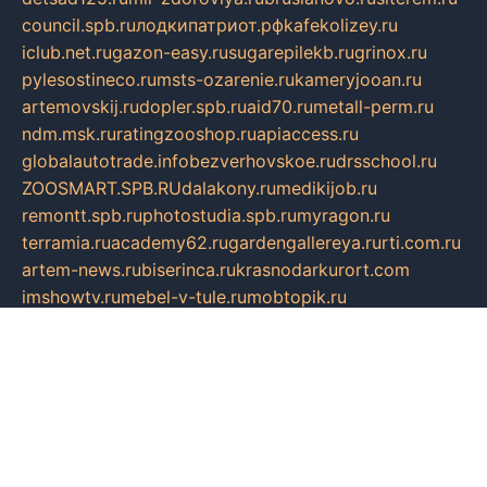
council.spb.ru
лодкипатриот.рф
kafekolizey.ru
iclub.net.ru
gazon-easy.ru
sugarepilekb.ru
grinox.ru
pylesostineco.ru
msts-ozarenie.ru
kameryjooan.ru
artemovskij.ru
dopler.spb.ru
aid70.ru
metall-perm.ru
ndm.msk.ru
ratingzooshop.ru
apiaccess.ru
globalautotrade.info
bezverhovskoe.ru
drsschool.ru
ZOOSMART.SPB.RU
dalakony.ru
medikijob.ru
remontt.spb.ru
photostudia.spb.ru
myragon.ru
terramia.ru
academy62.ru
gardengallereya.ru
rti.com.ru
artem-news.ru
biserinca.ru
krasnodarkurort.com
imshowtv.ru
mebel-v-tule.ru
mobtopik.ru
pcsecurity.net.ru
tool-sib.ru
multimetrunit.ru
sp-tour.ru
fan-cs.ru
santeh-russia.ru
symbian9.net.ru
DSHAIR.RU
tmmotors.spb.ru
xjocuricopii.com
musavtomat.msk.ru
obustrojdom.ru
sovetcik.ru
ybaranovskaya.ru
ppknews.ru
cult-alshei.ru
JAPANRUSSIA.RU
proekciyamebel.ru
imper-finans.ru
rim.org.ru