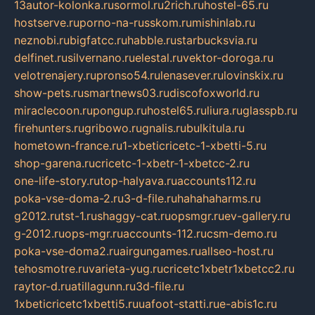
13autor-kolonka.ru
sormol.ru
2rich.ru
hostel-65.ru
hostserve.ru
porno-na-russkom.ru
mishinlab.ru
neznobi.ru
bigfatcc.ru
habble.ru
starbucksvia.ru
delfinet.ru
silvernano.ru
elestal.ru
vektor-doroga.ru
velotrenajery.ru
pronso54.ru
lenasever.ru
lovinskix.ru
show-pets.ru
smartnews03.ru
discofoxworld.ru
miraclecoon.ru
pongup.ru
hostel65.ru
liura.ru
glasspb.ru
firehunters.ru
gribowo.ru
gnalis.ru
bulkitula.ru
hometown-france.ru
1-xbeticricetc-1-xbetti-5.ru
shop-garena.ru
cricetc-1-xbetr-1-xbetcc-2.ru
one-life-story.ru
top-halyava.ru
accounts112.ru
poka-vse-doma-2.ru
3-d-file.ru
hahahaharms.ru
g2012.ru
tst-1.ru
shaggy-cat.ru
opsmgr.ru
ev-gallery.ru
g-2012.ru
ops-mgr.ru
accounts-112.ru
csm-demo.ru
poka-vse-doma2.ru
airgungames.ru
allseo-host.ru
tehosmotre.ru
varieta-yug.ru
cricetc1xbetr1xbetcc2.ru
raytor-d.ru
atillagunn.ru
3d-file.ru
1xbeticricetc1xbetti5.ru
uafoot-statti.ru
e-abis1c.ru