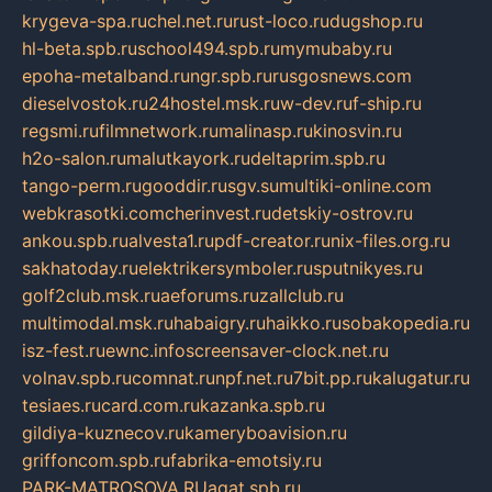
krygeva-spa.ru
chel.net.ru
rust-loco.ru
dugshop.ru
hl-beta.spb.ru
school494.spb.ru
mymubaby.ru
epoha-metalband.ru
ngr.spb.ru
rusgosnews.com
dieselvostok.ru
24hostel.msk.ru
w-dev.ru
f-ship.ru
regsmi.ru
filmnetwork.ru
malinasp.ru
kinosvin.ru
h2o-salon.ru
malutkayork.ru
deltaprim.spb.ru
tango-perm.ru
gooddir.ru
sgv.su
multiki-online.com
webkrasotki.com
cherinvest.ru
detskiy-ostrov.ru
ankou.spb.ru
alvesta1.ru
pdf-creator.ru
nix-files.org.ru
sakhatoday.ru
elektrikersymboler.ru
sputnikyes.ru
golf2club.msk.ru
aeforums.ru
zallclub.ru
multimodal.msk.ru
habaigry.ru
haikko.ru
sobakopedia.ru
isz-fest.ru
ewnc.info
screensaver-clock.net.ru
volnav.spb.ru
comnat.ru
npf.net.ru
7bit.pp.ru
kalugatur.ru
tesiaes.ru
card.com.ru
kazanka.spb.ru
gildiya-kuznecov.ru
kameryboavision.ru
griffoncom.spb.ru
fabrika-emotsiy.ru
PARK-MATROSOVA.RU
agat.spb.ru