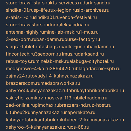
store-brawl-stars.ru
kts-services.ru
dark-sand.ru
sindika-01.ru
sp-life.ru
x-legion.ru
sib-archives.ru
e-abis-1-c.ru
sindika01.ru
venda-festival.ru
store-brawlstars.ru
dooraleksandria.ru
antenna-highly.ru
mine-lab-msk.ru
1-mus.ru
3-sex-porn.ru
ban-damn.ru
purse-factory.ru
viagra-tablet.ru
fasbags.ru
adler-jun.ru
bandamn.ru
fincontech.ru
3sexporn.ru
1mus.ru
darksand.ru
rebus-toys.ru
minelab-msk.ru
alabuga-cityhotel.ru
medsprawo-4-ka.ru
2864420.ru
blagodarenie-spb.ru
zajmy24.ru
tovudyi-4-kuhnyanazakaz.ru
brazzerscom.ru
medsprawo4ka.ru
xehyroo5kuhnyanazakaz.ru
fabrikayfabrikaefabrika.ru
vskrytie-zamkov-moskva-113.ru
biletnadom.ru
zed-online.ru
pimchax.ru
brazzers-hd.ru
z-host.ru
kitubeu2kuhnyanazakaz.ru
naperekate.ru
kuhnyaofabrikaufabrik.ru
kitubeu-2-kuhnyanazakaz.ru
xehyroo-5-kuhnyanazakaz.ru
cs-68.ru