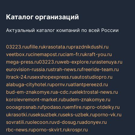
Каталог организаций
Актуальный каталог компаний по всей России
03223.ru
ufille.ru
krasotata.ru
prazdnikdushi.ru
veetbox.ru
cinemapost.ru
ciam-fr.ru
kraft-you.ru
mega-press.ru
03223.ru
web-explore.ru
rastenuya.ru
eurovision-russia.ru
strah-news.ru
freeride-team.ru
itrack-24.ru
sexshopexpress.ru
autostudiopro.ru
alabuga-cityhotel.ru
pornv.ru
atlantpereezd.ru
bud-em-znakomye.ru
a-cdc.ru
elektrostal-news.ru
korolevremont-market.ru
budem-znakomye.ru
oooagrosnab.ru
fpodaso.ru
emfire.ru
pro-otdelky.ru
ukrasotki.ru
seksuzbek.ru
seks-uzbek.ru
porno-vk.ru
sovratili.ru
olecoon.ru
vd-dosug.ru
adonyev.ru
rbc-news.ru
porno-skvirt.ru
krospr.ru