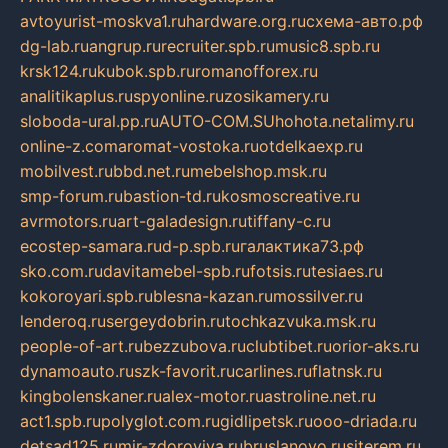
avtoyurist-moskva1.ru
hardware.org.ru
схема-авто.рф
dg-lab.ru
angrup.ru
recruiter.spb.ru
music8.spb.ru
krsk124.ru
kubok.spb.ru
romanofforex.ru
analitikaplus.ru
spyonline.ru
zosikamery.ru
sloboda-ural.pp.ru
AUTO-COM.SU
hohota.net
alimy.ru
online-z.com
aromat-vostoka.ru
otdelkaexp.ru
mobilvest.ru
bbd.net.ru
mebelshop.msk.ru
smp-forum.ru
bastion-td.ru
kosmoscreative.ru
avrmotors.ru
art-galadesign.ru
tiffany-c.ru
ecostep-samara.ru
d-p.spb.ru
галактика73.рф
sko.com.ru
davitamebel-spb.ru
fotsis.ru
tesiaes.ru
kokoroyari.spb.ru
blesna-kazan.ru
mossilver.ru
lenderoq.ru
sergeydobrin.ru
tochkazvuka.msk.ru
people-of-art.ru
bezzubova.ru
clubtibet.ru
orior-aks.ru
dynamoauto.ru
szk-favorit.ru
carlines.ru
flatnsk.ru
kingbolenskaner.ru
alex-motor.ru
astroline.net.ru
act1.spb.ru
polyglot.com.ru
gidlipetsk.ru
ooo-driada.ru
detsad125.ru
mir-zdoroviya.ru
bruslanovo.ru
siterem.ru