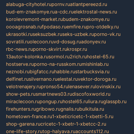
alabuga-cityhotel.ru
pornv.ru
atlantpereezd.ru
bud-em-znakomye.ru
a-cdc.ru
elektrostal-news.ru
korolevremont-market.ru
budem-znakomye.ru
oooagrosnab.ru
fpodaso.ru
emfire.ru
pro-otdelky.ru
ukrasotki.ru
seksuzbek.ru
seks-uzbek.ru
porno-vk.ru
sovratili.ru
olecoon.ru
vd-dosug.ru
adonyev.ru
rbc-news.ru
porno-skvirt.ru
krospr.ru
13autor-kolonka.ru
sormol.ru
2rich.ru
hostel-65.ru
hostserve.ru
porno-na-russkom.ru
mishinlab.ru
neznobi.ru
bigfatcc.ru
habble.ru
starbucksvia.ru
delfinet.ru
silvernano.ru
elestal.ru
vektor-doroga.ru
velotrenajery.ru
pronso54.ru
lenasever.ru
lovinskix.ru
show-pets.ru
smartnews03.ru
discofoxworld.ru
miraclecoon.ru
pongup.ru
hostel65.ru
liura.ru
glasspb.ru
firehunters.ru
gribowo.ru
gnalis.ru
bulkitula.ru
hometown-france.ru
1-xbeticricetc-1-xbetti-5.ru
shop-garena.ru
cricetc-1-xbetr-1-xbetcc-2.ru
one-life-story.ru
top-halyava.ru
accounts112.ru