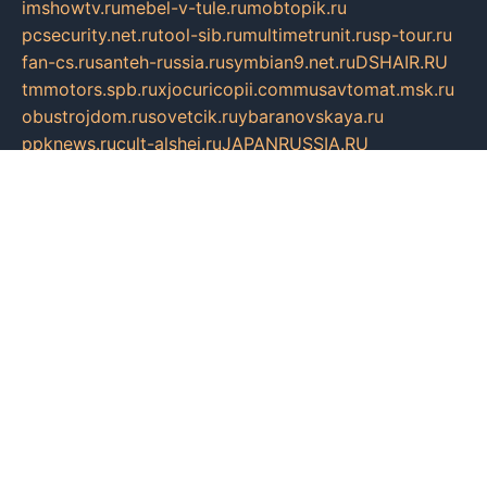
imshowtv.ru
mebel-v-tule.ru
mobtopik.ru
pcsecurity.net.ru
tool-sib.ru
multimetrunit.ru
sp-tour.ru
fan-cs.ru
santeh-russia.ru
symbian9.net.ru
DSHAIR.RU
tmmotors.spb.ru
xjocuricopii.com
musavtomat.msk.ru
obustrojdom.ru
sovetcik.ru
ybaranovskaya.ru
ppknews.ru
cult-alshei.ru
JAPANRUSSIA.RU
proekciyamebel.ru
imper-finans.ru
rim.org.ru
glamourai.ru
brassminus.ru
zabor-pro.ru
ftn.pp.ru
dorogoe58.ru
laimengpacker.ru
kuzova-zapchasti.ru
sageerp.ru
taxodrom.ru
dsrazvitie.ru
hardcity.net.ru
ratinghomegames.ru
topservice25.ru
gubernyan.ru
gtglasslined.ru
ii4.ru
tssport.spb.ru
andorra24.com
blackwallstreet.ru
oboimos.ru
optim-doors.com.ru
ikuch.ru
nycr.org.ru
npa21.ru
vremya-ch.spb.ru
desert000.ru
ivtorgi.ru
ifiori.ru
catalog-statei.ru
dcv.org.ru
spetsmaster174.ru
ipkameryhiseeu.ru
dum26.ru
ruspol.spb.ru
fr-opendp.ru
kam-solnyshko.ru
cheyenne-arapaho.ru
sevzapmetal.spb.ru