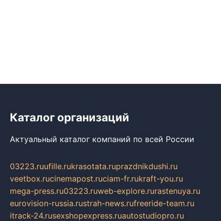
Каталог организаций
Актуальный каталог компаний по всей России
03223.ru
ufille.ru
krasotata.ru
prazdnikdushi.ru
veetbox.ru
cinemapost.ru
ciam-fr.ru
kraft-you.ru
mega-press.ru
03223.ru
web-explore.ru
rastenuya.ru
eurovision-russia.ru
strah-news.ru
freeride-team.ru
itrack-24.ru
sexshopexpress.ru
autostudiopro.ru