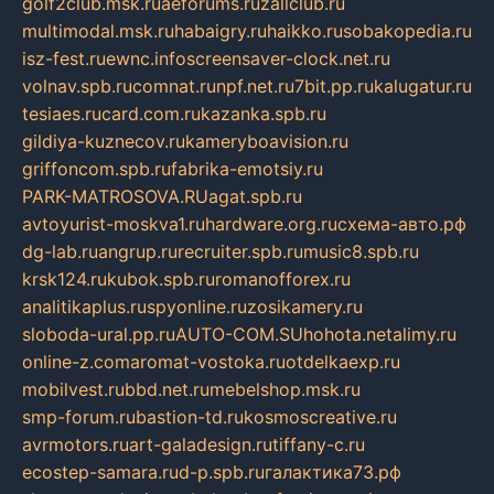
golf2club.msk.ru
aeforums.ru
zallclub.ru
multimodal.msk.ru
habaigry.ru
haikko.ru
sobakopedia.ru
isz-fest.ru
ewnc.info
screensaver-clock.net.ru
volnav.spb.ru
comnat.ru
npf.net.ru
7bit.pp.ru
kalugatur.ru
tesiaes.ru
card.com.ru
kazanka.spb.ru
gildiya-kuznecov.ru
kameryboavision.ru
griffoncom.spb.ru
fabrika-emotsiy.ru
PARK-MATROSOVA.RU
agat.spb.ru
avtoyurist-moskva1.ru
hardware.org.ru
схема-авто.рф
dg-lab.ru
angrup.ru
recruiter.spb.ru
music8.spb.ru
krsk124.ru
kubok.spb.ru
romanofforex.ru
analitikaplus.ru
spyonline.ru
zosikamery.ru
sloboda-ural.pp.ru
AUTO-COM.SU
hohota.net
alimy.ru
online-z.com
aromat-vostoka.ru
otdelkaexp.ru
mobilvest.ru
bbd.net.ru
mebelshop.msk.ru
smp-forum.ru
bastion-td.ru
kosmoscreative.ru
avrmotors.ru
art-galadesign.ru
tiffany-c.ru
ecostep-samara.ru
d-p.spb.ru
галактика73.рф