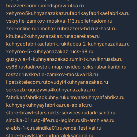
brazzerscom.ru
medsprawo4ka.ru
xehyroo5kuhnyanazakaz.ru
fabrikayfabrikaefabrika.ru
vskrytie-zamkov-moskva-113.ru
biletnadom.ru
zed-online.ru
pimchax.ru
brazzers-hd.ru
z-host.ru
kitubeu2kuhnyanazakaz.ru
naperekate.ru
kuhnyaofabrikaufabrik.ru
kitubeu-2-kuhnyanazakaz.ru
xehyroo-5-kuhnyanazakaz.ru
cs-68.ru
guzywia-4-kuhnyanazakaz.ru
mir-tk.ru
vlknrussia.ru
cs68.ru
vladivostok-map.ru
video-seks.ru
bankaribi.ru
raszar.ru
vskrytie-zamkov-moskva113.ru
lipetsktelecom.ru
tovudyi4kuhnyanazakaz.ru
seksuzb.ru
guzywia4kuhnyanazakaz.ru
fabrikaofabrikaokuhny.ru
kuhnyaekuhnyaafabrika.ru
kuhnyaykuhnyayfabrika.ru
e-abis1c.ru
store-brawl-stars.ru
kts-services.ru
dark-sand.ru
sindika-01.ru
sp-life.ru
x-legion.ru
sib-archives.ru
e-abis-1-c.ru
sindika01.ru
venda-festival.ru
store-brawlstars.ru
dooraleksandria.ru