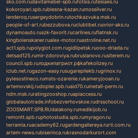
sko.com.ru
davitamebel-spb.ru
fotsis.ru
tesiaes.ru
kokoroyari.spb.ru
blesna-kazan.ru
mossilver.ru
lenderoq.ru
sergeydobrin.ru
tochkazvuka.msk.ru
people-of-art.ru
bezzubova.ru
clubtibet.ru
orior-aks.ru
dynamoauto.ru
szk-favorit.ru
carlines.ru
flatnsk.ru
kingbolenskaner.ru
alex-motor.ru
astroline.net.ru
act1.spb.ru
polyglot.com.ru
gidlipetsk.ru
ooo-driada.ru
detsad125.ru
mir-zdoroviya.ru
bruslanovo.ru
siterem.ru
council.spb.ru
лодкипатриот.рф
kafekolizey.ru
iclub.net.ru
gazon-easy.ru
sugarepilekb.ru
grinox.ru
pylesostineco.ru
msts-ozarenie.ru
kameryjooan.ru
artemovskij.ru
dopler.spb.ru
aid70.ru
metall-perm.ru
ndm.msk.ru
ratingzooshop.ru
apiaccess.ru
globalautotrade.info
bezverhovskoe.ru
drsschool.ru
ZOOSMART.SPB.RU
dalakony.ru
medikijob.ru
remontt.spb.ru
photostudia.spb.ru
myragon.ru
terramia.ru
academy62.ru
gardengallereya.ru
rti.com.ru
artem-news.ru
biserinca.ru
krasnodarkurort.com