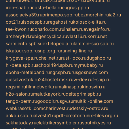
controlweb1.ru
tdsak74.ru
kinzozo-ru.ru
kvotka.ru
iron-snab.ru
costa-bella.ru
eugrus.pp.ru
associaciya39.ru
primexpo.spb.ru
bezmorchin.ru
ia2.ru
cpt21.ru
ispecspb.ru
regahost.ru
kolosok-elita.ru
tae-kwon.ru
consrio.com.ru
insiam.ru
avegainfo.ru
archery161.ru
bigencyclica.ru
vlast16.ru
korru.net
sarmiento.spb.su
extelopedia.ru
lammin-suo.spb.ru
iskatour.spb.ru
snpi.org.ru
running-line.ru
krygeva-spa.ru
chel.net.ru
rust-loco.ru
dugshop.ru
hl-beta.spb.ru
school494.spb.ru
mymubaby.ru
epoha-metalband.ru
ngr.spb.ru
rusgosnews.com
dieselvostok.ru
24hostel.msk.ru
w-dev.ru
f-ship.ru
regsmi.ru
filmnetwork.ru
malinasp.ru
kinosvin.ru
h2o-salon.ru
malutkayork.ru
deltaprim.spb.ru
tango-perm.ru
gooddir.ru
sgv.su
multiki-online.com
webkrasotki.com
cherinvest.ru
detskiy-ostrov.ru
ankou.spb.ru
alvesta1.ru
pdf-creator.ru
nix-files.org.ru
sakhatoday.ru
elektrikersymboler.ru
sputnikyes.ru