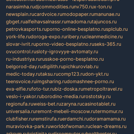
narasimha.ru
djcommodities.ru
nv750.ru
x-ton.ru
newsplain.ru
cardvoice.ru
modopaper.ru
manunae.ru
gbget.ru
alfeihavsalnassr.ru
madoma.ru
tajuncos.ru
petrovkasports.ru
porno-online-besplatno.ru
splclub.ru
york-life.ru
doroga-expo.ru
ribery.ru
cleanmedicine.ru
slovar-ivrit.ru
porno-video-besplatno.ru
seks-365.ru
ovucontrol.ru
sloty-igrovyye-avtomaty.ru
ru-industriya.ru
russkoe-porno-besplatno.ru
belgorod-day.ru
digilith.ru
pichkurovlab.ru
medic-today.ru
taksu.ru
comp123.ru
don-ykt.ru
teensvoice.ru
imgsharing.ru
domashnee-porno.ru
eva-elfie.ru
foto-tur.ru
biz-doska.ru
metropoltravel.ru
veslo-i-yakor.ru
borodino-media.ru
rostotsky.ru
regionufa.ru
weiss-bet.ru
zaryna.ru
casinotablet.ru
universalia.ru
remont-mebeli-moscow.ru
termomur.ru
clubfisher.ru
remstirufa.ru
erdamchi.ru
doramamama.ru
muraviovka-park.ru
worldofwoman.ru
clean-dreams.ru
arkrym.ru
kristinita.ru
dircomputer.ru
healthenter.ru