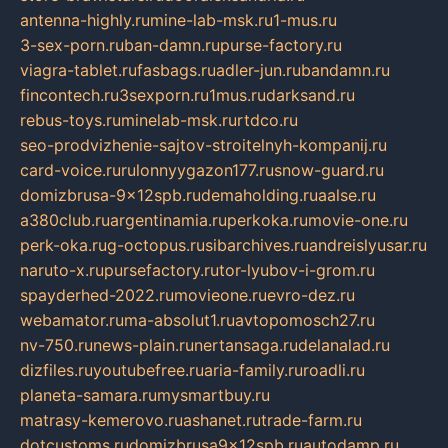
antenna-highly.ru
mine-lab-msk.ru
1-mus.ru
3-sex-porn.ru
ban-damn.ru
purse-factory.ru
viagra-tablet.ru
fasbags.ru
adler-jun.ru
bandamn.ru
fincontech.ru
3sexporn.ru
1mus.ru
darksand.ru
rebus-toys.ru
minelab-msk.ru
rtdco.ru
seo-prodvizhenie-sajtov-stroitelnyh-kompanij.ru
card-voice.ru
rulonnyygazon177.ru
snow-guard.ru
domizbrusa-9x12spb.ru
demaholding.ru
aalse.ru
a380club.ru
argentinamia.ru
perkoka.ru
movie-one.ru
perk-oka.ru
g-octopus.ru
sibarchives.ru
andreislyusar.ru
naruto-x.ru
pursefactory.ru
tor-lyubov-i-grom.ru
spayderhed-2022.ru
movieone.ru
evro-dez.ru
webamator.ru
ma-absolut1.ru
avtopomosch27.ru
nv-750.ru
news-plain.ru
nertansaga.ru
delanalad.ru
dizfiles.ru
youtubefree.ru
aria-family.ru
roadli.ru
planeta-samara.ru
mysmartbuy.ru
matrasy-kemerovo.ru
ashanet.ru
trade-farm.ru
dotcustoms.ru
domizbrusa9x12spb.ru
autodamp.ru