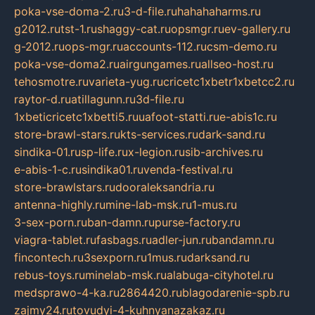
poka-vse-doma-2.ru
3-d-file.ru
hahahaharms.ru
g2012.ru
tst-1.ru
shaggy-cat.ru
opsmgr.ru
ev-gallery.ru
g-2012.ru
ops-mgr.ru
accounts-112.ru
csm-demo.ru
poka-vse-doma2.ru
airgungames.ru
allseo-host.ru
tehosmotre.ru
varieta-yug.ru
cricetc1xbetr1xbetcc2.ru
raytor-d.ru
atillagunn.ru
3d-file.ru
1xbeticricetc1xbetti5.ru
uafoot-statti.ru
e-abis1c.ru
store-brawl-stars.ru
kts-services.ru
dark-sand.ru
sindika-01.ru
sp-life.ru
x-legion.ru
sib-archives.ru
e-abis-1-c.ru
sindika01.ru
venda-festival.ru
store-brawlstars.ru
dooraleksandria.ru
antenna-highly.ru
mine-lab-msk.ru
1-mus.ru
3-sex-porn.ru
ban-damn.ru
purse-factory.ru
viagra-tablet.ru
fasbags.ru
adler-jun.ru
bandamn.ru
fincontech.ru
3sexporn.ru
1mus.ru
darksand.ru
rebus-toys.ru
minelab-msk.ru
alabuga-cityhotel.ru
medsprawo-4-ka.ru
2864420.ru
blagodarenie-spb.ru
zajmy24.ru
tovudyi-4-kuhnyanazakaz.ru