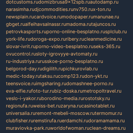
dotcustoms.ru
domizbrusa9x12spb.ru
autodamp.ru
narasimha.ru
djcommodities.ru
nv750.ru
x-ton.ru
newsplain.ru
cardvoice.ru
modopaper.ru
manunae.ru
gbget.ru
alfeihavsalnassr.ru
madoma.ru
tajuncos.ru
petrovkasports.ru
porno-online-besplatno.ru
splclub.ru
york-life.ru
doroga-expo.ru
ribery.ru
cleanmedicine.ru
slovar-ivrit.ru
porno-video-besplatno.ru
seks-365.ru
ovucontrol.ru
sloty-igrovyye-avtomaty.ru
ru-industriya.ru
russkoe-porno-besplatno.ru
belgorod-day.ru
digilith.ru
pichkurovlab.ru
medic-today.ru
taksu.ru
comp123.ru
don-ykt.ru
teensvoice.ru
imgsharing.ru
domashnee-porno.ru
eva-elfie.ru
foto-tur.ru
biz-doska.ru
metropoltravel.ru
veslo-i-yakor.ru
borodino-media.ru
rostotsky.ru
regionufa.ru
weiss-bet.ru
zaryna.ru
casinotablet.ru
universalia.ru
remont-mebeli-moscow.ru
termomur.ru
clubfisher.ru
remstirufa.ru
erdamchi.ru
doramamama.ru
muraviovka-park.ru
worldofwoman.ru
clean-dreams.ru