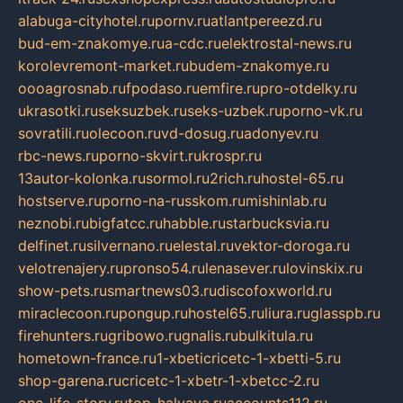
alabuga-cityhotel.ru
pornv.ru
atlantpereezd.ru
bud-em-znakomye.ru
a-cdc.ru
elektrostal-news.ru
korolevremont-market.ru
budem-znakomye.ru
oooagrosnab.ru
fpodaso.ru
emfire.ru
pro-otdelky.ru
ukrasotki.ru
seksuzbek.ru
seks-uzbek.ru
porno-vk.ru
sovratili.ru
olecoon.ru
vd-dosug.ru
adonyev.ru
rbc-news.ru
porno-skvirt.ru
krospr.ru
13autor-kolonka.ru
sormol.ru
2rich.ru
hostel-65.ru
hostserve.ru
porno-na-russkom.ru
mishinlab.ru
neznobi.ru
bigfatcc.ru
habble.ru
starbucksvia.ru
delfinet.ru
silvernano.ru
elestal.ru
vektor-doroga.ru
velotrenajery.ru
pronso54.ru
lenasever.ru
lovinskix.ru
show-pets.ru
smartnews03.ru
discofoxworld.ru
miraclecoon.ru
pongup.ru
hostel65.ru
liura.ru
glasspb.ru
firehunters.ru
gribowo.ru
gnalis.ru
bulkitula.ru
hometown-france.ru
1-xbeticricetc-1-xbetti-5.ru
shop-garena.ru
cricetc-1-xbetr-1-xbetcc-2.ru
one-life-story.ru
top-halyava.ru
accounts112.ru