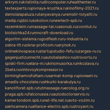
arkrym.ru
kristinita.ru
dircomputer.ru
healthenter.ru
textexperts.ru
pivnaya-kruzhka.ru
kinofilmy-2021.ru
demolalapaluza.ru
tanyavanya.ru
remstir-tolyatti.ru
msdip.ru
jdol.ru
sokolovr.ru
newtech-spb.ru
rezemkleim.ru
massage-tai.ru
seonub.ru
zvonitut.ru
biolisichka24.ru
mncraft-download.ru
algoritm-sistema.ru
godflesh.ru
ru-industria.ru
zebra-tlt.ru
okna-proficom.ru
erynok.ru
onlinekinospace.ru
startupstudio-fefu.ru
zarges-ru.ru
gegenjustizunrecht.ru
autobalashov.ru
utrovortu.ru
spiski-firm.ru
elara-m.ru
kinomusorka.ru
mkcslava.ru
2bets.ru
vintovoykompressor.ru
birminghamvsfulham.ru
sarmat-komp.ru
pioneeri.ru
amadis-chocolate.ru
shkurki-karakulya.ru
kanotiforet.spb.ru
tutmassage.ru
ecolog.org.ru
praga.spb.ru
falcorussia.ru
autodoctorservis.ru
kamertondom.spb.ru
net-life.net.ru
avto-vozim.ru
sakhcamera.ru
alliance-electro.spb.ru
stroyavt.ru