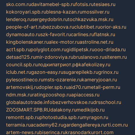
sko.com.ru
davitamebel-spb.ru
fotsis.ru
tesiaes.ru
kokoroyari.spb.ru
blesna-kazan.ru
mossilver.ru
lenderoq.ru
sergeydobrin.ru
tochkazvuka.msk.ru
people-of-art.ru
bezzubova.ru
clubtibet.ru
orior-aks.ru
dynamoauto.ru
szk-favorit.ru
carlines.ru
flatnsk.ru
kingbolenskaner.ru
alex-motor.ru
astroline.net.ru
act1.spb.ru
polyglot.com.ru
gidlipetsk.ru
ooo-driada.ru
detsad125.ru
mir-zdoroviya.ru
bruslanovo.ru
siterem.ru
council.spb.ru
лодкипатриот.рф
kafekolizey.ru
iclub.net.ru
gazon-easy.ru
sugarepilekb.ru
grinox.ru
pylesostineco.ru
msts-ozarenie.ru
kameryjooan.ru
artemovskij.ru
dopler.spb.ru
aid70.ru
metall-perm.ru
ndm.msk.ru
ratingzooshop.ru
apiaccess.ru
globalautotrade.info
bezverhovskoe.ru
drsschool.ru
ZOOSMART.SPB.RU
dalakony.ru
medikijob.ru
remontt.spb.ru
photostudia.spb.ru
myragon.ru
terramia.ru
academy62.ru
gardengallereya.ru
rti.com.ru
artem-news.ru
biserinca.ru
krasnodarkurort.com