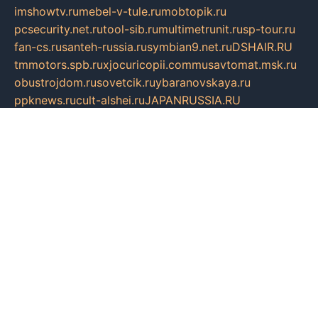
imshowtv.ru
mebel-v-tule.ru
mobtopik.ru
pcsecurity.net.ru
tool-sib.ru
multimetrunit.ru
sp-tour.ru
fan-cs.ru
santeh-russia.ru
symbian9.net.ru
DSHAIR.RU
tmmotors.spb.ru
xjocuricopii.com
musavtomat.msk.ru
obustrojdom.ru
sovetcik.ru
ybaranovskaya.ru
ppknews.ru
cult-alshei.ru
JAPANRUSSIA.RU
proekciyamebel.ru
imper-finans.ru
rim.org.ru
glamourai.ru
brassminus.ru
zabor-pro.ru
ftn.pp.ru
dorogoe58.ru
laimengpacker.ru
kuzova-zapchasti.ru
sageerp.ru
taxodrom.ru
dsrazvitie.ru
hardcity.net.ru
ratinghomegames.ru
topservice25.ru
gubernyan.ru
gtglasslined.ru
ii4.ru
tssport.spb.ru
andorra24.com
blackwallstreet.ru
oboimos.ru
optim-doors.com.ru
ikuch.ru
nycr.org.ru
npa21.ru
vremya-ch.spb.ru
desert000.ru
ivtorgi.ru
ifiori.ru
catalog-statei.ru
dcv.org.ru
spetsmaster174.ru
ipkameryhiseeu.ru
dum26.ru
ruspol.spb.ru
fr-opendp.ru
kam-solnyshko.ru
cheyenne-arapaho.ru
sevzapmetal.spb.ru