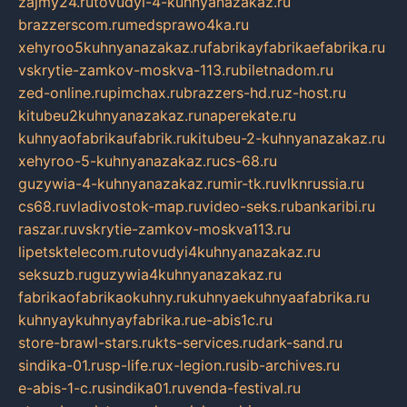
zajmy24.ru
tovudyi-4-kuhnyanazakaz.ru
brazzerscom.ru
medsprawo4ka.ru
xehyroo5kuhnyanazakaz.ru
fabrikayfabrikaefabrika.ru
vskrytie-zamkov-moskva-113.ru
biletnadom.ru
zed-online.ru
pimchax.ru
brazzers-hd.ru
z-host.ru
kitubeu2kuhnyanazakaz.ru
naperekate.ru
kuhnyaofabrikaufabrik.ru
kitubeu-2-kuhnyanazakaz.ru
xehyroo-5-kuhnyanazakaz.ru
cs-68.ru
guzywia-4-kuhnyanazakaz.ru
mir-tk.ru
vlknrussia.ru
cs68.ru
vladivostok-map.ru
video-seks.ru
bankaribi.ru
raszar.ru
vskrytie-zamkov-moskva113.ru
lipetsktelecom.ru
tovudyi4kuhnyanazakaz.ru
seksuzb.ru
guzywia4kuhnyanazakaz.ru
fabrikaofabrikaokuhny.ru
kuhnyaekuhnyaafabrika.ru
kuhnyaykuhnyayfabrika.ru
e-abis1c.ru
store-brawl-stars.ru
kts-services.ru
dark-sand.ru
sindika-01.ru
sp-life.ru
x-legion.ru
sib-archives.ru
e-abis-1-c.ru
sindika01.ru
venda-festival.ru