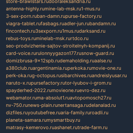
store-brawlstars.ru
dooraleksandria.ru
antenna-highly.ru
mine-lab-msk.ru
1-mus.ru
3-sex-porn.ru
ban-damn.ru
purse-factory.ru
viagra-tablet.ru
fasbags.ru
adler-jun.ru
bandamn.ru
fincontech.ru
3sexporn.ru
1mus.ru
darksand.ru
rebus-toys.ru
minelab-msk.ru
rtdco.ru
seo-prodvizhenie-sajtov-stroitelnyh-kompanij.ru
card-voice.ru
rulonnyygazon177.ru
snow-guard.ru
domizbrusa-9x12spb.ru
demaholding.ru
aalse.ru
a380club.ru
argentinamia.ru
perkoka.ru
movie-one.ru
perk-oka.ru
g-octopus.ru
sibarchives.ru
andreislyusar.ru
naruto-x.ru
pursefactory.ru
tor-lyubov-i-grom.ru
spayderhed-2022.ru
movieone.ru
evro-dez.ru
webamator.ru
ma-absolut1.ru
avtopomosch27.ru
nv-750.ru
news-plain.ru
nertansaga.ru
delanalad.ru
dizfiles.ru
youtubefree.ru
aria-family.ru
roadli.ru
planeta-samara.ru
mysmartbuy.ru
matrasy-kemerovo.ru
ashanet.ru
trade-farm.ru