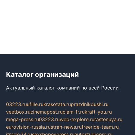
Каталог организаций
Актуальный каталог компаний по всей России
03223.ru
ufille.ru
krasotata.ru
prazdnikdushi.ru
veetbox.ru
cinemapost.ru
ciam-fr.ru
kraft-you.ru
mega-press.ru
03223.ru
web-explore.ru
rastenuya.ru
eurovision-russia.ru
strah-news.ru
freeride-team.ru
itrack-24.ru
sexshopexpress.ru
autostudiopro.ru