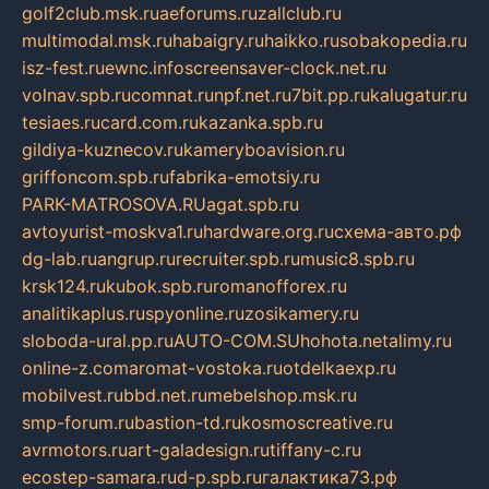
golf2club.msk.ru
aeforums.ru
zallclub.ru
multimodal.msk.ru
habaigry.ru
haikko.ru
sobakopedia.ru
isz-fest.ru
ewnc.info
screensaver-clock.net.ru
volnav.spb.ru
comnat.ru
npf.net.ru
7bit.pp.ru
kalugatur.ru
tesiaes.ru
card.com.ru
kazanka.spb.ru
gildiya-kuznecov.ru
kameryboavision.ru
griffoncom.spb.ru
fabrika-emotsiy.ru
PARK-MATROSOVA.RU
agat.spb.ru
avtoyurist-moskva1.ru
hardware.org.ru
схема-авто.рф
dg-lab.ru
angrup.ru
recruiter.spb.ru
music8.spb.ru
krsk124.ru
kubok.spb.ru
romanofforex.ru
analitikaplus.ru
spyonline.ru
zosikamery.ru
sloboda-ural.pp.ru
AUTO-COM.SU
hohota.net
alimy.ru
online-z.com
aromat-vostoka.ru
otdelkaexp.ru
mobilvest.ru
bbd.net.ru
mebelshop.msk.ru
smp-forum.ru
bastion-td.ru
kosmoscreative.ru
avrmotors.ru
art-galadesign.ru
tiffany-c.ru
ecostep-samara.ru
d-p.spb.ru
галактика73.рф