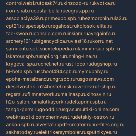
controlweb1.ru
tdsak74.ru
kinzozo-ru.ru
kvotka.ru
iron-snab.ru
costa-bella.ru
eugrus.pp.ru
associaciya39.ru
primexpo.spb.ru
bezmorchin.ru
ia2.ru
cpt21.ru
ispecspb.ru
regahost.ru
kolosok-elita.ru
tae-kwon.ru
consrio.com.ru
insiam.ru
avegainfo.ru
archery161.ru
bigencyclica.ru
vlast16.ru
korru.net
sarmiento.spb.su
extelopedia.ru
lammin-suo.spb.ru
iskatour.spb.ru
snpi.org.ru
running-line.ru
krygeva-spa.ru
chel.net.ru
rust-loco.ru
dugshop.ru
hl-beta.spb.ru
school494.spb.ru
mymubaby.ru
epoha-metalband.ru
ngr.spb.ru
rusgosnews.com
dieselvostok.ru
24hostel.msk.ru
w-dev.ru
f-ship.ru
regsmi.ru
filmnetwork.ru
malinasp.ru
kinosvin.ru
h2o-salon.ru
malutkayork.ru
deltaprim.spb.ru
tango-perm.ru
gooddir.ru
sgv.su
multiki-online.com
webkrasotki.com
cherinvest.ru
detskiy-ostrov.ru
ankou.spb.ru
alvesta1.ru
pdf-creator.ru
nix-files.org.ru
sakhatoday.ru
elektrikersymboler.ru
sputnikyes.ru