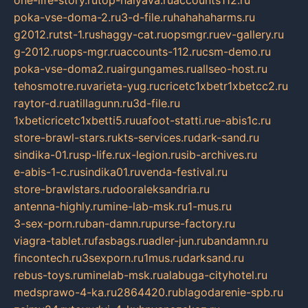
poka-vse-doma-2.ru
3-d-file.ru
hahahaharms.ru
g2012.ru
tst-1.ru
shaggy-cat.ru
opsmgr.ru
ev-gallery.ru
g-2012.ru
ops-mgr.ru
accounts-112.ru
csm-demo.ru
poka-vse-doma2.ru
airgungames.ru
allseo-host.ru
tehosmotre.ru
varieta-yug.ru
cricetc1xbetr1xbetcc2.ru
raytor-d.ru
atillagunn.ru
3d-file.ru
1xbeticricetc1xbetti5.ru
uafoot-statti.ru
e-abis1c.ru
store-brawl-stars.ru
kts-services.ru
dark-sand.ru
sindika-01.ru
sp-life.ru
x-legion.ru
sib-archives.ru
e-abis-1-c.ru
sindika01.ru
venda-festival.ru
store-brawlstars.ru
dooraleksandria.ru
antenna-highly.ru
mine-lab-msk.ru
1-mus.ru
3-sex-porn.ru
ban-damn.ru
purse-factory.ru
viagra-tablet.ru
fasbags.ru
adler-jun.ru
bandamn.ru
fincontech.ru
3sexporn.ru
1mus.ru
darksand.ru
rebus-toys.ru
minelab-msk.ru
alabuga-cityhotel.ru
medsprawo-4-ka.ru
2864420.ru
blagodarenie-spb.ru