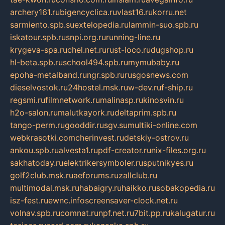
archery161.ru
bigencyclica.ru
vlast16.ru
korru.net
sarmiento.spb.su
extelopedia.ru
lammin-suo.spb.ru
iskatour.spb.ru
snpi.org.ru
running-line.ru
krygeva-spa.ru
chel.net.ru
rust-loco.ru
dugshop.ru
hl-beta.spb.ru
school494.spb.ru
mymubaby.ru
epoha-metalband.ru
ngr.spb.ru
rusgosnews.com
dieselvostok.ru
24hostel.msk.ru
w-dev.ru
f-ship.ru
regsmi.ru
filmnetwork.ru
malinasp.ru
kinosvin.ru
h2o-salon.ru
malutkayork.ru
deltaprim.spb.ru
tango-perm.ru
gooddir.ru
sgv.su
multiki-online.com
webkrasotki.com
cherinvest.ru
detskiy-ostrov.ru
ankou.spb.ru
alvesta1.ru
pdf-creator.ru
nix-files.org.ru
sakhatoday.ru
elektrikersymboler.ru
sputnikyes.ru
golf2club.msk.ru
aeforums.ru
zallclub.ru
multimodal.msk.ru
habaigry.ru
haikko.ru
sobakopedia.ru
isz-fest.ru
ewnc.info
screensaver-clock.net.ru
volnav.spb.ru
comnat.ru
npf.net.ru
7bit.pp.ru
kalugatur.ru