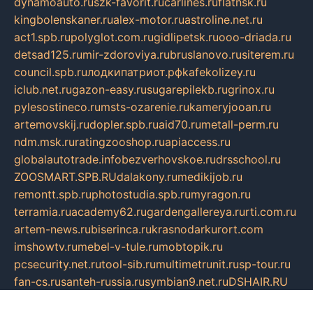
dynamoauto.ru
szk-favorit.ru
carlines.ru
flatnsk.ru
kingbolenskaner.ru
alex-motor.ru
astroline.net.ru
act1.spb.ru
polyglot.com.ru
gidlipetsk.ru
ooo-driada.ru
detsad125.ru
mir-zdoroviya.ru
bruslanovo.ru
siterem.ru
council.spb.ru
лодкипатриот.рф
kafekolizey.ru
iclub.net.ru
gazon-easy.ru
sugarepilekb.ru
grinox.ru
pylesostineco.ru
msts-ozarenie.ru
kameryjooan.ru
artemovskij.ru
dopler.spb.ru
aid70.ru
metall-perm.ru
ndm.msk.ru
ratingzooshop.ru
apiaccess.ru
globalautotrade.info
bezverhovskoe.ru
drsschool.ru
ZOOSMART.SPB.RU
dalakony.ru
medikijob.ru
remontt.spb.ru
photostudia.spb.ru
myragon.ru
terramia.ru
academy62.ru
gardengallereya.ru
rti.com.ru
artem-news.ru
biserinca.ru
krasnodarkurort.com
imshowtv.ru
mebel-v-tule.ru
mobtopik.ru
pcsecurity.net.ru
tool-sib.ru
multimetrunit.ru
sp-tour.ru
fan-cs.ru
santeh-russia.ru
symbian9.net.ru
DSHAIR.RU
tmmotors.spb.ru
xjocuricopii.com
musavtomat.msk.ru