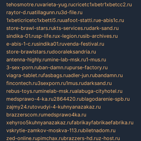
tehosmotre.ru
varieta-yug.ru
cricetc1xbetr1xbetcc2.ru
raytor-d.ru
atillagunn.ru
3d-file.ru
1xbeticricetc1xbetti5.ru
uafoot-statti.ru
e-abis1c.ru
store-brawl-stars.ru
kts-services.ru
dark-sand.ru
sindika-01.ru
sp-life.ru
x-legion.ru
sib-archives.ru
e-abis-1-c.ru
sindika01.ru
venda-festival.ru
store-brawlstars.ru
dooraleksandria.ru
antenna-highly.ru
mine-lab-msk.ru
1-mus.ru
3-sex-porn.ru
ban-damn.ru
purse-factory.ru
viagra-tablet.ru
fasbags.ru
adler-jun.ru
bandamn.ru
fincontech.ru
3sexporn.ru
1mus.ru
darksand.ru
rebus-toys.ru
minelab-msk.ru
alabuga-cityhotel.ru
medsprawo-4-ka.ru
2864420.ru
blagodarenie-spb.ru
zajmy24.ru
tovudyi-4-kuhnyanazakaz.ru
brazzerscom.ru
medsprawo4ka.ru
xehyroo5kuhnyanazakaz.ru
fabrikayfabrikaefabrika.ru
vskrytie-zamkov-moskva-113.ru
biletnadom.ru
zed-online.ru
pimchax.ru
brazzers-hd.ru
z-host.ru