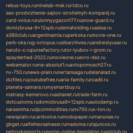
rebus-toys.ru
minelab-msk.ru
rtdco.ru
seo-prodvizhenie-sajtov-stroitelnyh-kompanij.ru
card-voice.ru
rulonnyygazon177.ru
snow-guard.ru
domizbrusa-9x12spb.ru
demaholding.ru
aalse.ru
a380club.ru
argentinamia.ru
perkoka.ru
movie-one.ru
perk-oka.ru
g-octopus.ru
sibarchives.ru
andreislyusar.ru
naruto-x.ru
pursefactory.ru
tor-lyubov-i-grom.ru
spayderhed-2022.ru
movieone.ru
evro-dez.ru
webamator.ru
ma-absolut1.ru
avtopomosch27.ru
nv-750.ru
news-plain.ru
nertansaga.ru
delanalad.ru
dizfiles.ru
youtubefree.ru
aria-family.ru
roadli.ru
planeta-samara.ru
mysmartbuy.ru
matrasy-kemerovo.ru
ashanet.ru
trade-farm.ru
dotcustoms.ru
domizbrusa9x12spb.ru
autodamp.ru
narasimha.ru
djcommodities.ru
nv750.ru
x-ton.ru
newsplain.ru
cardvoice.ru
modopaper.ru
manunae.ru
gbget.ru
alfeihavsalnassr.ru
madoma.ru
tajuncos.ru
petrovkasports.ru
porno-online-besplatno.ru
splclub.ru