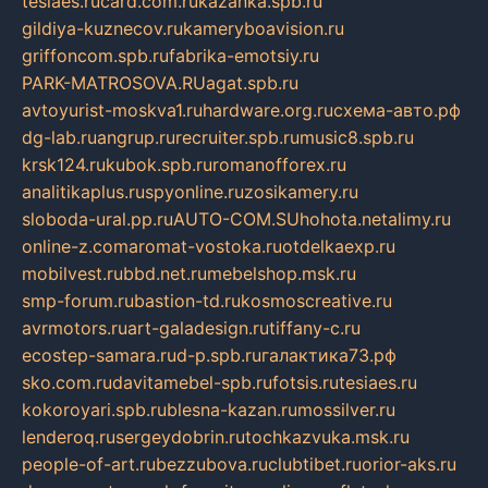
tesiaes.ru
card.com.ru
kazanka.spb.ru
gildiya-kuznecov.ru
kameryboavision.ru
griffoncom.spb.ru
fabrika-emotsiy.ru
PARK-MATROSOVA.RU
agat.spb.ru
avtoyurist-moskva1.ru
hardware.org.ru
схема-авто.рф
dg-lab.ru
angrup.ru
recruiter.spb.ru
music8.spb.ru
krsk124.ru
kubok.spb.ru
romanofforex.ru
analitikaplus.ru
spyonline.ru
zosikamery.ru
sloboda-ural.pp.ru
AUTO-COM.SU
hohota.net
alimy.ru
online-z.com
aromat-vostoka.ru
otdelkaexp.ru
mobilvest.ru
bbd.net.ru
mebelshop.msk.ru
smp-forum.ru
bastion-td.ru
kosmoscreative.ru
avrmotors.ru
art-galadesign.ru
tiffany-c.ru
ecostep-samara.ru
d-p.spb.ru
галактика73.рф
sko.com.ru
davitamebel-spb.ru
fotsis.ru
tesiaes.ru
kokoroyari.spb.ru
blesna-kazan.ru
mossilver.ru
lenderoq.ru
sergeydobrin.ru
tochkazvuka.msk.ru
people-of-art.ru
bezzubova.ru
clubtibet.ru
orior-aks.ru