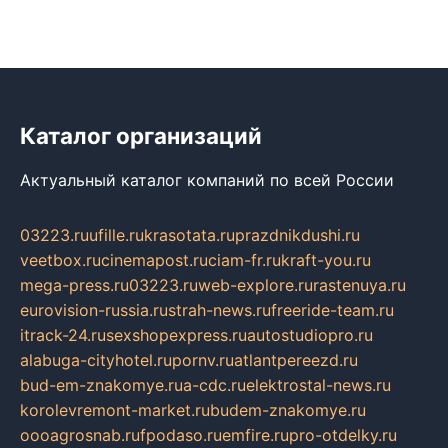
Каталог организаций
Актуальный каталог компаний по всей России
03223.ru
ufille.ru
krasotata.ru
prazdnikdushi.ru
veetbox.ru
cinemapost.ru
ciam-fr.ru
kraft-you.ru
mega-press.ru
03223.ru
web-explore.ru
rastenuya.ru
eurovision-russia.ru
strah-news.ru
freeride-team.ru
itrack-24.ru
sexshopexpress.ru
autostudiopro.ru
alabuga-cityhotel.ru
pornv.ru
atlantpereezd.ru
bud-em-znakomye.ru
a-cdc.ru
elektrostal-news.ru
korolevremont-market.ru
budem-znakomye.ru
oooagrosnab.ru
fpodaso.ru
emfire.ru
pro-otdelky.ru