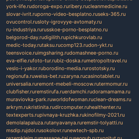
york-life.ru
doroga-expo.ru
ribery.ru
cleanmedicine.ru
slovar-ivrit.ru
porno-video-besplatno.ru
seks-365.ru
ovucontrol.ru
sloty-igrovyye-avtomaty.ru
ru-industriya.ru
russkoe-porno-besplatno.ru
belgorod-day.ru
digilith.ru
pichkurovlab.ru
medic-today.ru
taksu.ru
comp123.ru
don-ykt.ru
teensvoice.ru
imgsharing.ru
domashnee-porno.ru
eva-elfie.ru
foto-tur.ru
biz-doska.ru
metropoltravel.ru
veslo-i-yakor.ru
borodino-media.ru
rostotsky.ru
regionufa.ru
weiss-bet.ru
zaryna.ru
casinotablet.ru
universalia.ru
remont-mebeli-moscow.ru
termomur.ru
clubfisher.ru
remstirufa.ru
erdamchi.ru
doramamama.ru
muraviovka-park.ru
worldofwoman.ru
clean-dreams.ru
arkrym.ru
kristinita.ru
dircomputer.ru
healthenter.ru
textexperts.ru
pivnaya-kruzhka.ru
kinofilmy-2021.ru
demolalapaluza.ru
tanyavanya.ru
remstir-tolyatti.ru
msdip.ru
jdol.ru
sokolovr.ru
newtech-spb.ru
rezemkleim.ru
massage-tai.ru
seonub.ru
zvonitut.ru