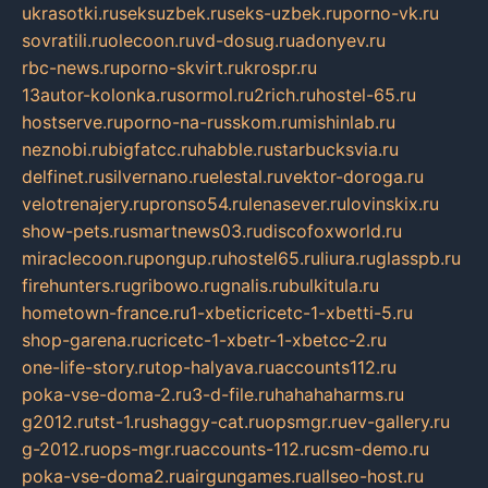
ukrasotki.ru
seksuzbek.ru
seks-uzbek.ru
porno-vk.ru
sovratili.ru
olecoon.ru
vd-dosug.ru
adonyev.ru
rbc-news.ru
porno-skvirt.ru
krospr.ru
13autor-kolonka.ru
sormol.ru
2rich.ru
hostel-65.ru
hostserve.ru
porno-na-russkom.ru
mishinlab.ru
neznobi.ru
bigfatcc.ru
habble.ru
starbucksvia.ru
delfinet.ru
silvernano.ru
elestal.ru
vektor-doroga.ru
velotrenajery.ru
pronso54.ru
lenasever.ru
lovinskix.ru
show-pets.ru
smartnews03.ru
discofoxworld.ru
miraclecoon.ru
pongup.ru
hostel65.ru
liura.ru
glasspb.ru
firehunters.ru
gribowo.ru
gnalis.ru
bulkitula.ru
hometown-france.ru
1-xbeticricetc-1-xbetti-5.ru
shop-garena.ru
cricetc-1-xbetr-1-xbetcc-2.ru
one-life-story.ru
top-halyava.ru
accounts112.ru
poka-vse-doma-2.ru
3-d-file.ru
hahahaharms.ru
g2012.ru
tst-1.ru
shaggy-cat.ru
opsmgr.ru
ev-gallery.ru
g-2012.ru
ops-mgr.ru
accounts-112.ru
csm-demo.ru
poka-vse-doma2.ru
airgungames.ru
allseo-host.ru