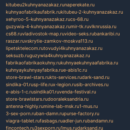
kitubeu2kuhnyanazakaz.ru
naperekate.ru
kuhnyaofabrikaufabrik.ru
kitubeu-2-kuhnyanazakaz.ru
xehyroo-5-kuhnyanazakaz.ru
cs-68.ru
guzywia-4-kuhnyanazakaz.ru
mir-tk.ru
vlknrussia.ru
cs68.ru
vladivostok-map.ru
video-seks.ru
bankaribi.ru
raszar.ru
vskrytie-zamkov-moskva113.ru
lipetsktelecom.ru
tovudyi4kuhnyanazakaz.ru
seksuzb.ru
guzywia4kuhnyanazakaz.ru
fabrikaofabrikaokuhny.ru
kuhnyaekuhnyaafabrika.ru
kuhnyaykuhnyayfabrika.ru
e-abis1c.ru
store-brawl-stars.ru
kts-services.ru
dark-sand.ru
sindika-01.ru
sp-life.ru
x-legion.ru
sib-archives.ru
e-abis-1-c.ru
sindika01.ru
venda-festival.ru
store-brawlstars.ru
dooraleksandria.ru
antenna-highly.ru
mine-lab-msk.ru
1-mus.ru
3-sex-porn.ru
ban-damn.ru
purse-factory.ru
viagra-tablet.ru
fasbags.ru
adler-jun.ru
bandamn.ru
fincontech.ru
3sexporn.ru
1mus.ru
darksand.ru