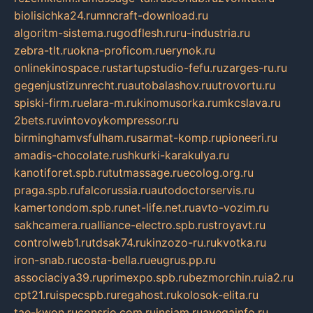
biolisichka24.ru
mncraft-download.ru
algoritm-sistema.ru
godflesh.ru
ru-industria.ru
zebra-tlt.ru
okna-proficom.ru
erynok.ru
onlinekinospace.ru
startupstudio-fefu.ru
zarges-ru.ru
gegenjustizunrecht.ru
autobalashov.ru
utrovortu.ru
spiski-firm.ru
elara-m.ru
kinomusorka.ru
mkcslava.ru
2bets.ru
vintovoykompressor.ru
birminghamvsfulham.ru
sarmat-komp.ru
pioneeri.ru
amadis-chocolate.ru
shkurki-karakulya.ru
kanotiforet.spb.ru
tutmassage.ru
ecolog.org.ru
praga.spb.ru
falcorussia.ru
autodoctorservis.ru
kamertondom.spb.ru
net-life.net.ru
avto-vozim.ru
sakhcamera.ru
alliance-electro.spb.ru
stroyavt.ru
controlweb1.ru
tdsak74.ru
kinzozo-ru.ru
kvotka.ru
iron-snab.ru
costa-bella.ru
eugrus.pp.ru
associaciya39.ru
primexpo.spb.ru
bezmorchin.ru
ia2.ru
cpt21.ru
ispecspb.ru
regahost.ru
kolosok-elita.ru
tae-kwon.ru
consrio.com.ru
insiam.ru
avegainfo.ru