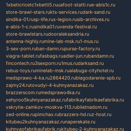
1xbeticricetc1xbetti5.ru
uafoot-statti.ru
e-abis1c.ru
store-brawl-stars.ru
kts-services.ru
dark-sand.ru
sindika-01.ru
sp-life.ru
x-legion.ru
sib-archives.ru
e-abis-1-c.ru
sindika01.ru
venda-festival.ru
store-brawlstars.ru
dooraleksandria.ru
antenna-highly.ru
mine-lab-msk.ru
1-mus.ru
3-sex-porn.ru
ban-damn.ru
purse-factory.ru
viagra-tablet.ru
fasbags.ru
adler-jun.ru
bandamn.ru
fincontech.ru
3sexporn.ru
1mus.ru
darksand.ru
rebus-toys.ru
minelab-msk.ru
alabuga-cityhotel.ru
medsprawo-4-ka.ru
2864420.ru
blagodarenie-spb.ru
zajmy24.ru
tovudyi-4-kuhnyanazakaz.ru
brazzerscom.ru
medsprawo4ka.ru
xehyroo5kuhnyanazakaz.ru
fabrikayfabrikaefabrika.ru
vskrytie-zamkov-moskva-113.ru
biletnadom.ru
zed-online.ru
pimchax.ru
brazzers-hd.ru
z-host.ru
kitubeu2kuhnyanazakaz.ru
naperekate.ru
kuhnyaofabrikaufabrik.ru
kitubeu-2-kuhnyanazakaz.ru