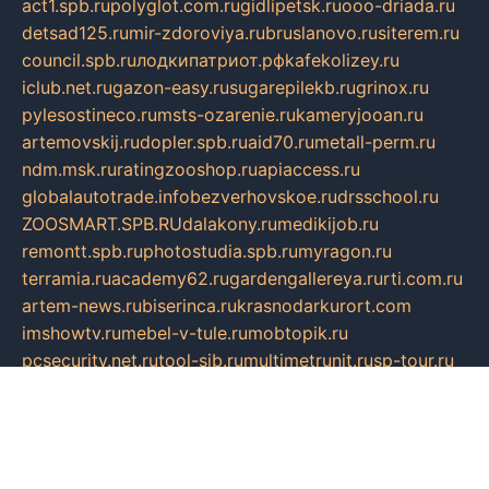
act1.spb.ru
polyglot.com.ru
gidlipetsk.ru
ooo-driada.ru
detsad125.ru
mir-zdoroviya.ru
bruslanovo.ru
siterem.ru
council.spb.ru
лодкипатриот.рф
kafekolizey.ru
iclub.net.ru
gazon-easy.ru
sugarepilekb.ru
grinox.ru
pylesostineco.ru
msts-ozarenie.ru
kameryjooan.ru
artemovskij.ru
dopler.spb.ru
aid70.ru
metall-perm.ru
ndm.msk.ru
ratingzooshop.ru
apiaccess.ru
globalautotrade.info
bezverhovskoe.ru
drsschool.ru
ZOOSMART.SPB.RU
dalakony.ru
medikijob.ru
remontt.spb.ru
photostudia.spb.ru
myragon.ru
terramia.ru
academy62.ru
gardengallereya.ru
rti.com.ru
artem-news.ru
biserinca.ru
krasnodarkurort.com
imshowtv.ru
mebel-v-tule.ru
mobtopik.ru
pcsecurity.net.ru
tool-sib.ru
multimetrunit.ru
sp-tour.ru
fan-cs.ru
santeh-russia.ru
symbian9.net.ru
DSHAIR.RU
tmmotors.spb.ru
xjocuricopii.com
musavtomat.msk.ru
obustrojdom.ru
sovetcik.ru
ybaranovskaya.ru
ppknews.ru
cult-alshei.ru
JAPANRUSSIA.RU