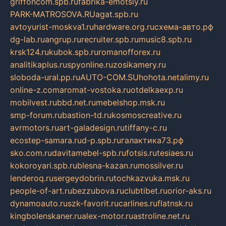
griffoncom.spb.ru
fabrika-emotsiy.ru
PARK-MATROSOVA.RU
agat.spb.ru
avtoyurist-moskva1.ru
hardware.org.ru
схема-авто.рф
dg-lab.ru
angrup.ru
recruiter.spb.ru
music8.spb.ru
krsk124.ru
kubok.spb.ru
romanofforex.ru
analitikaplus.ru
spyonline.ru
zosikamery.ru
sloboda-ural.pp.ru
AUTO-COM.SU
hohota.net
alimy.ru
online-z.com
aromat-vostoka.ru
otdelkaexp.ru
mobilvest.ru
bbd.net.ru
mebelshop.msk.ru
smp-forum.ru
bastion-td.ru
kosmoscreative.ru
avrmotors.ru
art-galadesign.ru
tiffany-c.ru
ecostep-samara.ru
d-p.spb.ru
галактика73.рф
sko.com.ru
davitamebel-spb.ru
fotsis.ru
tesiaes.ru
kokoroyari.spb.ru
blesna-kazan.ru
mossilver.ru
lenderoq.ru
sergeydobrin.ru
tochkazvuka.msk.ru
people-of-art.ru
bezzubova.ru
clubtibet.ru
orior-aks.ru
dynamoauto.ru
szk-favorit.ru
carlines.ru
flatnsk.ru
kingbolenskaner.ru
alex-motor.ru
astroline.net.ru