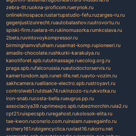
zebra-tlt.ru
okna-proficom.ru
erynok.ru
onlinekinospace.ru
startupstudio-fefu.ru
zarges-ru.ru
gegenjustizunrecht.ru
autobalashov.ru
utrovortu.ru
spiski-firm.ru
elara-m.ru
kinomusorka.ru
mkcslava.ru
2bets.ru
vintovoykompressor.ru
birminghamvsfulham.ru
sarmat-komp.ru
pioneeri.ru
amadis-chocolate.ru
shkurki-karakulya.ru
kanotiforet.spb.ru
tutmassage.ru
ecolog.org.ru
praga.spb.ru
falcorussia.ru
autodoctorservis.ru
kamertondom.spb.ru
net-life.net.ru
avto-vozim.ru
sakhcamera.ru
alliance-electro.spb.ru
stroyavt.ru
controlweb1.ru
tdsak74.ru
kinzozo-ru.ru
kvotka.ru
iron-snab.ru
costa-bella.ru
eugrus.pp.ru
associaciya39.ru
primexpo.spb.ru
bezmorchin.ru
ia2.ru
cpt21.ru
ispecspb.ru
regahost.ru
kolosok-elita.ru
tae-kwon.ru
consrio.com.ru
insiam.ru
avegainfo.ru
archery161.ru
bigencyclica.ru
vlast16.ru
korru.net