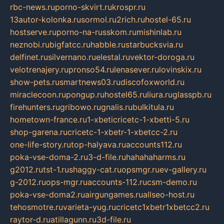
rbc-news.ru
porno-skvirt.ru
krospr.ru
13autor-kolonka.ru
sormol.ru
2rich.ru
hostel-65.ru
hostserve.ru
porno-na-russkom.ru
mishinlab.ru
neznobi.ru
bigfatcc.ru
habble.ru
starbucksvia.ru
delfinet.ru
silvernano.ru
elestal.ru
vektor-doroga.ru
velotrenajery.ru
pronso54.ru
lenasever.ru
lovinskix.ru
show-pets.ru
smartnews03.ru
discofoxworld.ru
miraclecoon.ru
pongup.ru
hostel65.ru
liura.ru
glasspb.ru
firehunters.ru
gribowo.ru
gnalis.ru
bulkitula.ru
hometown-france.ru
1-xbeticricetc-1-xbetti-5.ru
shop-garena.ru
cricetc-1-xbetr-1-xbetcc-2.ru
one-life-story.ru
top-halyava.ru
accounts112.ru
poka-vse-doma-2.ru
3-d-file.ru
hahahaharms.ru
g2012.ru
tst-1.ru
shaggy-cat.ru
opsmgr.ru
ev-gallery.ru
g-2012.ru
ops-mgr.ru
accounts-112.ru
csm-demo.ru
poka-vse-doma2.ru
airgungames.ru
allseo-host.ru
tehosmotre.ru
varieta-yug.ru
cricetc1xbetr1xbetcc2.ru
raytor-d.ru
atillagunn.ru
3d-file.ru