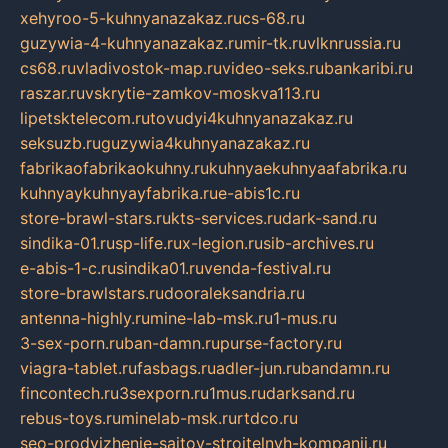
xehyroo-5-kuhnyanazakaz.ru
cs-68.ru
guzywia-4-kuhnyanazakaz.ru
mir-tk.ru
vlknrussia.ru
cs68.ru
vladivostok-map.ru
video-seks.ru
bankaribi.ru
raszar.ru
vskrytie-zamkov-moskva113.ru
lipetsktelecom.ru
tovudyi4kuhnyanazakaz.ru
seksuzb.ru
guzywia4kuhnyanazakaz.ru
fabrikaofabrikaokuhny.ru
kuhnyaekuhnyaafabrika.ru
kuhnyaykuhnyayfabrika.ru
e-abis1c.ru
store-brawl-stars.ru
kts-services.ru
dark-sand.ru
sindika-01.ru
sp-life.ru
x-legion.ru
sib-archives.ru
e-abis-1-c.ru
sindika01.ru
venda-festival.ru
store-brawlstars.ru
dooraleksandria.ru
antenna-highly.ru
mine-lab-msk.ru
1-mus.ru
3-sex-porn.ru
ban-damn.ru
purse-factory.ru
viagra-tablet.ru
fasbags.ru
adler-jun.ru
bandamn.ru
fincontech.ru
3sexporn.ru
1mus.ru
darksand.ru
rebus-toys.ru
minelab-msk.ru
rtdco.ru
seo-prodvizhenie-sajtov-stroitelnyh-kompanij.ru