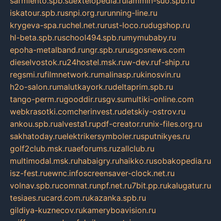
sarmiento.spb.su
extelopedia.ru
lammin-suo.spb.ru
iskatour.spb.ru
snpi.org.ru
running-line.ru
krygeva-spa.ru
chel.net.ru
rust-loco.ru
dugshop.ru
hl-beta.spb.ru
school494.spb.ru
mymubaby.ru
epoha-metalband.ru
ngr.spb.ru
rusgosnews.com
dieselvostok.ru
24hostel.msk.ru
w-dev.ru
f-ship.ru
regsmi.ru
filmnetwork.ru
malinasp.ru
kinosvin.ru
h2o-salon.ru
malutkayork.ru
deltaprim.spb.ru
tango-perm.ru
gooddir.ru
sgv.su
multiki-online.com
webkrasotki.com
cherinvest.ru
detskiy-ostrov.ru
ankou.spb.ru
alvesta1.ru
pdf-creator.ru
nix-files.org.ru
sakhatoday.ru
elektrikersymboler.ru
sputnikyes.ru
golf2club.msk.ru
aeforums.ru
zallclub.ru
multimodal.msk.ru
habaigry.ru
haikko.ru
sobakopedia.ru
isz-fest.ru
ewnc.info
screensaver-clock.net.ru
volnav.spb.ru
comnat.ru
npf.net.ru
7bit.pp.ru
kalugatur.ru
tesiaes.ru
card.com.ru
kazanka.spb.ru
gildiya-kuznecov.ru
kameryboavision.ru