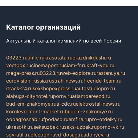
Каталог организаций
Актуальный каталог компаний по всей России
03223.ru
ufille.ru
krasotata.ru
prazdnikdushi.ru
veetbox.ru
cinemapost.ru
ciam-fr.ru
kraft-you.ru
mega-press.ru
03223.ru
web-explore.ru
rastenuya.ru
eurovision-russia.ru
strah-news.ru
freeride-team.ru
itrack-24.ru
sexshopexpress.ru
autostudiopro.ru
alabuga-cityhotel.ru
pornv.ru
atlantpereezd.ru
bud-em-znakomye.ru
a-cdc.ru
elektrostal-news.ru
korolevremont-market.ru
budem-znakomye.ru
oooagrosnab.ru
fpodaso.ru
emfire.ru
pro-otdelky.ru
ukrasotki.ru
seksuzbek.ru
seks-uzbek.ru
porno-vk.ru
sovratili.ru
olecoon.ru
vd-dosug.ru
adonyev.ru