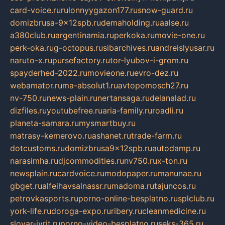
card-voice.ru
rulonnyygazon177.ru
snow-guard.ru
domizbrusa-9x12spb.ru
demaholding.ru
aalse.ru
a380club.ru
argentinamia.ru
perkoka.ru
movie-one.ru
perk-oka.ru
g-octopus.ru
sibarchives.ru
andreislyusar.ru
naruto-x.ru
pursefactory.ru
tor-lyubov-i-grom.ru
spayderhed-2022.ru
movieone.ru
evro-dez.ru
webamator.ru
ma-absolut1.ru
avtopomosch27.ru
nv-750.ru
news-plain.ru
nertansaga.ru
delanalad.ru
dizfiles.ru
youtubefree.ru
aria-family.ru
roadli.ru
planeta-samara.ru
mysmartbuy.ru
matrasy-kemerovo.ru
ashanet.ru
trade-farm.ru
dotcustoms.ru
domizbrusa9x12spb.ru
autodamp.ru
narasimha.ru
djcommodities.ru
nv750.ru
x-ton.ru
newsplain.ru
cardvoice.ru
modopaper.ru
manunae.ru
gbget.ru
alfeihavsalnassr.ru
madoma.ru
tajuncos.ru
petrovkasports.ru
porno-online-besplatno.ru
splclub.ru
york-life.ru
doroga-expo.ru
ribery.ru
cleanmedicine.ru
slovar-ivrit.ru
porno-video-besplatno.ru
seks-365.ru