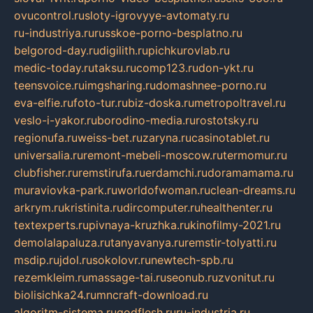
ovucontrol.ru
sloty-igrovyye-avtomaty.ru
ru-industriya.ru
russkoe-porno-besplatno.ru
belgorod-day.ru
digilith.ru
pichkurovlab.ru
medic-today.ru
taksu.ru
comp123.ru
don-ykt.ru
teensvoice.ru
imgsharing.ru
domashnee-porno.ru
eva-elfie.ru
foto-tur.ru
biz-doska.ru
metropoltravel.ru
veslo-i-yakor.ru
borodino-media.ru
rostotsky.ru
regionufa.ru
weiss-bet.ru
zaryna.ru
casinotablet.ru
universalia.ru
remont-mebeli-moscow.ru
termomur.ru
clubfisher.ru
remstirufa.ru
erdamchi.ru
doramamama.ru
muraviovka-park.ru
worldofwoman.ru
clean-dreams.ru
arkrym.ru
kristinita.ru
dircomputer.ru
healthenter.ru
textexperts.ru
pivnaya-kruzhka.ru
kinofilmy-2021.ru
demolalapaluza.ru
tanyavanya.ru
remstir-tolyatti.ru
msdip.ru
jdol.ru
sokolovr.ru
newtech-spb.ru
rezemkleim.ru
massage-tai.ru
seonub.ru
zvonitut.ru
biolisichka24.ru
mncraft-download.ru
algoritm-sistema.ru
godflesh.ru
ru-industria.ru