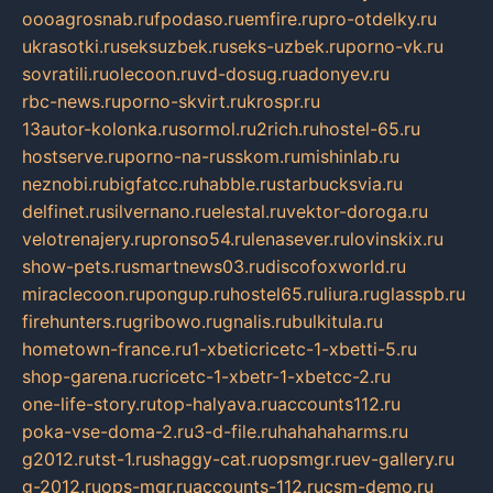
oooagrosnab.ru
fpodaso.ru
emfire.ru
pro-otdelky.ru
ukrasotki.ru
seksuzbek.ru
seks-uzbek.ru
porno-vk.ru
sovratili.ru
olecoon.ru
vd-dosug.ru
adonyev.ru
rbc-news.ru
porno-skvirt.ru
krospr.ru
13autor-kolonka.ru
sormol.ru
2rich.ru
hostel-65.ru
hostserve.ru
porno-na-russkom.ru
mishinlab.ru
neznobi.ru
bigfatcc.ru
habble.ru
starbucksvia.ru
delfinet.ru
silvernano.ru
elestal.ru
vektor-doroga.ru
velotrenajery.ru
pronso54.ru
lenasever.ru
lovinskix.ru
show-pets.ru
smartnews03.ru
discofoxworld.ru
miraclecoon.ru
pongup.ru
hostel65.ru
liura.ru
glasspb.ru
firehunters.ru
gribowo.ru
gnalis.ru
bulkitula.ru
hometown-france.ru
1-xbeticricetc-1-xbetti-5.ru
shop-garena.ru
cricetc-1-xbetr-1-xbetcc-2.ru
one-life-story.ru
top-halyava.ru
accounts112.ru
poka-vse-doma-2.ru
3-d-file.ru
hahahaharms.ru
g2012.ru
tst-1.ru
shaggy-cat.ru
opsmgr.ru
ev-gallery.ru
g-2012.ru
ops-mgr.ru
accounts-112.ru
csm-demo.ru