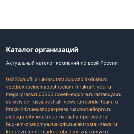
Каталог организаций
Актуальный каталог компаний по всей России
03223.ru
ufille.ru
krasotata.ru
prazdnikdushi.ru
veetbox.ru
cinemapost.ru
ciam-fr.ru
kraft-you.ru
mega-press.ru
03223.ru
web-explore.ru
rastenuya.ru
eurovision-russia.ru
strah-news.ru
freeride-team.ru
itrack-24.ru
sexshopexpress.ru
autostudiopro.ru
alabuga-cityhotel.ru
pornv.ru
atlantpereezd.ru
bud-em-znakomye.ru
a-cdc.ru
elektrostal-news.ru
korolevremont-market.ru
budem-znakomye.ru