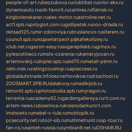
people-of-art.ru
bezzubova.ru
clubtibet.ru
orior-aks.ru
dynamoauto.ru
szk-favorit.ru
carlines.ru
flatnsk.ru
kingbolenskaner.ru
alex-motor.ru
astroline.net.ru
act1.spb.ru
polyglot.com.ru
gidlipetsk.ru
ooo-driada.ru
detsad125.ru
mir-zdoroviya.ru
bruslanovo.ru
siterem.ru
council.spb.ru
лодкипатриот.рф
kafekolizey.ru
iclub.net.ru
gazon-easy.ru
sugarepilekb.ru
grinox.ru
pylesostineco.ru
msts-ozarenie.ru
kameryjooan.ru
artemovskij.ru
dopler.spb.ru
aid70.ru
metall-perm.ru
ndm.msk.ru
ratingzooshop.ru
apiaccess.ru
globalautotrade.info
bezverhovskoe.ru
drsschool.ru
ZOOSMART.SPB.RU
dalakony.ru
medikijob.ru
remontt.spb.ru
photostudia.spb.ru
myragon.ru
terramia.ru
academy62.ru
gardengallereya.ru
rti.com.ru
artem-news.ru
biserinca.ru
krasnodarkurort.com
imshowtv.ru
mebel-v-tule.ru
mobtopik.ru
pcsecurity.net.ru
tool-sib.ru
multimetrunit.ru
sp-tour.ru
fan-cs.ru
santeh-russia.ru
symbian9.net.ru
DSHAIR.RU