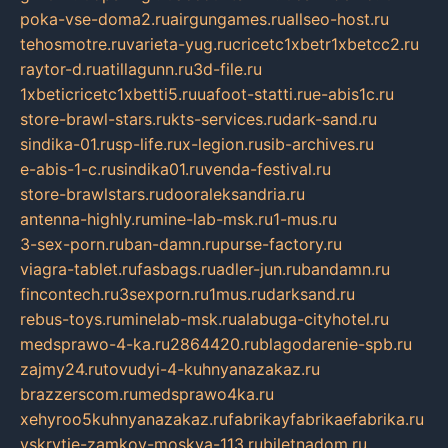
poka-vse-doma2.ru
airgungames.ru
allseo-host.ru
tehosmotre.ru
varieta-yug.ru
cricetc1xbetr1xbetcc2.ru
raytor-d.ru
atillagunn.ru
3d-file.ru
1xbeticricetc1xbetti5.ru
uafoot-statti.ru
e-abis1c.ru
store-brawl-stars.ru
kts-services.ru
dark-sand.ru
sindika-01.ru
sp-life.ru
x-legion.ru
sib-archives.ru
e-abis-1-c.ru
sindika01.ru
venda-festival.ru
store-brawlstars.ru
dooraleksandria.ru
antenna-highly.ru
mine-lab-msk.ru
1-mus.ru
3-sex-porn.ru
ban-damn.ru
purse-factory.ru
viagra-tablet.ru
fasbags.ru
adler-jun.ru
bandamn.ru
fincontech.ru
3sexporn.ru
1mus.ru
darksand.ru
rebus-toys.ru
minelab-msk.ru
alabuga-cityhotel.ru
medsprawo-4-ka.ru
2864420.ru
blagodarenie-spb.ru
zajmy24.ru
tovudyi-4-kuhnyanazakaz.ru
brazzerscom.ru
medsprawo4ka.ru
xehyroo5kuhnyanazakaz.ru
fabrikayfabrikaefabrika.ru
vskrytie-zamkov-moskva-113.ru
biletnadom.ru