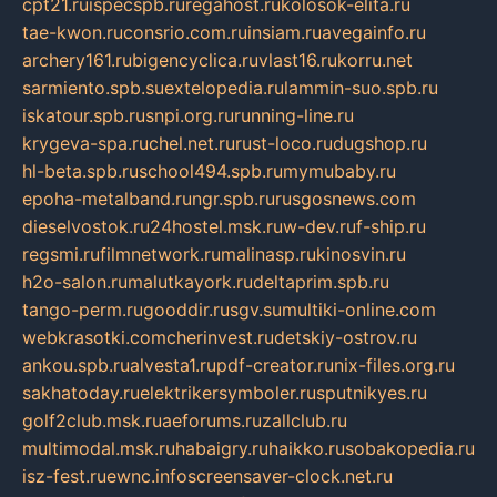
cpt21.ru
ispecspb.ru
regahost.ru
kolosok-elita.ru
tae-kwon.ru
consrio.com.ru
insiam.ru
avegainfo.ru
archery161.ru
bigencyclica.ru
vlast16.ru
korru.net
sarmiento.spb.su
extelopedia.ru
lammin-suo.spb.ru
iskatour.spb.ru
snpi.org.ru
running-line.ru
krygeva-spa.ru
chel.net.ru
rust-loco.ru
dugshop.ru
hl-beta.spb.ru
school494.spb.ru
mymubaby.ru
epoha-metalband.ru
ngr.spb.ru
rusgosnews.com
dieselvostok.ru
24hostel.msk.ru
w-dev.ru
f-ship.ru
regsmi.ru
filmnetwork.ru
malinasp.ru
kinosvin.ru
h2o-salon.ru
malutkayork.ru
deltaprim.spb.ru
tango-perm.ru
gooddir.ru
sgv.su
multiki-online.com
webkrasotki.com
cherinvest.ru
detskiy-ostrov.ru
ankou.spb.ru
alvesta1.ru
pdf-creator.ru
nix-files.org.ru
sakhatoday.ru
elektrikersymboler.ru
sputnikyes.ru
golf2club.msk.ru
aeforums.ru
zallclub.ru
multimodal.msk.ru
habaigry.ru
haikko.ru
sobakopedia.ru
isz-fest.ru
ewnc.info
screensaver-clock.net.ru