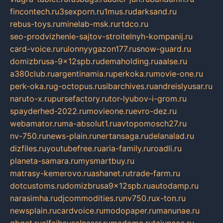
fincontech.ru
3sexporn.ru
1mus.ru
darksand.ru
rebus-toys.ru
minelab-msk.ru
rtdco.ru
seo-prodvizhenie-sajtov-stroitelnyh-kompanij.ru
card-voice.ru
rulonnyygazon177.ru
snow-guard.ru
domizbrusa-9x12spb.ru
demaholding.ru
aalse.ru
a380club.ru
argentinamia.ru
perkoka.ru
movie-one.ru
perk-oka.ru
g-octopus.ru
sibarchives.ru
andreislyusar.ru
naruto-x.ru
pursefactory.ru
tor-lyubov-i-grom.ru
spayderhed-2022.ru
movieone.ru
evro-dez.ru
webamator.ru
ma-absolut1.ru
avtopomosch27.ru
nv-750.ru
news-plain.ru
nertansaga.ru
delanalad.ru
dizfiles.ru
youtubefree.ru
aria-family.ru
roadli.ru
planeta-samara.ru
mysmartbuy.ru
matrasy-kemerovo.ru
ashanet.ru
trade-farm.ru
dotcustoms.ru
domizbrusa9x12spb.ru
autodamp.ru
narasimha.ru
djcommodities.ru
nv750.ru
x-ton.ru
newsplain.ru
cardvoice.ru
modopaper.ru
manunae.ru