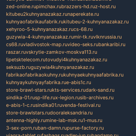
zed-online.ru
pimchax.ru
brazzers-hd.ru
z-host.ru
kitubeu2kuhnyanazakaz.ru
naperekate.ru
kuhnyaofabrikaufabrik.ru
kitubeu-2-kuhnyanazakaz.ru
xehyroo-5-kuhnyanazakaz.ru
cs-68.ru
guzywia-4-kuhnyanazakaz.ru
mir-tk.ru
vlknrussia.ru
cs68.ru
vladivostok-map.ru
video-seks.ru
bankaribi.ru
raszar.ru
vskrytie-zamkov-moskva113.ru
lipetsktelecom.ru
tovudyi4kuhnyanazakaz.ru
seksuzb.ru
guzywia4kuhnyanazakaz.ru
fabrikaofabrikaokuhny.ru
kuhnyaekuhnyaafabrika.ru
kuhnyaykuhnyayfabrika.ru
e-abis1c.ru
store-brawl-stars.ru
kts-services.ru
dark-sand.ru
sindika-01.ru
sp-life.ru
x-legion.ru
sib-archives.ru
e-abis-1-c.ru
sindika01.ru
venda-festival.ru
store-brawlstars.ru
dooraleksandria.ru
antenna-highly.ru
mine-lab-msk.ru
1-mus.ru
3-sex-porn.ru
ban-damn.ru
purse-factory.ru
viagra-tablet.ru
fasbags.ru
adler-jun.ru
bandamn.ru