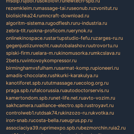
msdip.ru
jdol.ru
sokolovr.ru
newtech-spb.ru
rezemkleim.ru
massage-tai.ru
seonub.ru
zvonitut.ru
biolisichka24.ru
mncraft-download.ru
algoritm-sistema.ru
godflesh.ru
ru-industria.ru
zebra-tlt.ru
okna-proficom.ru
erynok.ru
onlinekinospace.ru
startupstudio-fefu.ru
zarges-ru.ru
gegenjustizunrecht.ru
autobalashov.ru
utrovortu.ru
spiski-firm.ru
elara-m.ru
kinomusorka.ru
mkcslava.ru
2bets.ru
vintovoykompressor.ru
birminghamvsfulham.ru
sarmat-komp.ru
pioneeri.ru
amadis-chocolate.ru
shkurki-karakulya.ru
kanotiforet.spb.ru
tutmassage.ru
ecolog.org.ru
praga.spb.ru
falcorussia.ru
autodoctorservis.ru
kamertondom.spb.ru
net-life.net.ru
avto-vozim.ru
sakhcamera.ru
alliance-electro.spb.ru
stroyavt.ru
controlweb1.ru
tdsak74.ru
kinzozo-ru.ru
kvotka.ru
iron-snab.ru
costa-bella.ru
eugrus.pp.ru
associaciya39.ru
primexpo.spb.ru
bezmorchin.ru
ia2.ru