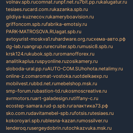
volnav.spb.ru
comnat.ru
npf.net.ru
7bit.pp.ru
kalugatur.ru
tesiaes.ru
card.com.ru
kazanka.spb.ru
gildiya-kuznecov.ru
kameryboavision.ru
griffoncom.spb.ru
fabrika-emotsiy.ru
PARK-MATROSOVA.RU
agat.spb.ru
avtoyurist-moskva1.ru
hardware.org.ru
схема-авто.рф
dg-lab.ru
angrup.ru
recruiter.spb.ru
music8.spb.ru
krsk124.ru
kubok.spb.ru
romanofforex.ru
analitikaplus.ru
spyonline.ru
zosikamery.ru
sloboda-ural.pp.ru
AUTO-COM.SU
hohota.net
alimy.ru
online-z.com
aromat-vostoka.ru
otdelkaexp.ru
mobilvest.ru
bbd.net.ru
mebelshop.msk.ru
smp-forum.ru
bastion-td.ru
kosmoscreative.ru
avrmotors.ru
art-galadesign.ru
tiffany-c.ru
ecostep-samara.ru
d-p.spb.ru
галактика73.рф
sko.com.ru
davitamebel-spb.ru
fotsis.ru
tesiaes.ru
kokoroyari.spb.ru
blesna-kazan.ru
mossilver.ru
lenderoq.ru
sergeydobrin.ru
tochkazvuka.msk.ru