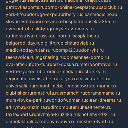
gbget.ru
alfeihavsalnassr.ru
madoma.ru
tajuncos.ru
petrovkasports.ru
porno-online-besplatno.ru
splclub.ru
york-life.ru
doroga-expo.ru
ribery.ru
cleanmedicine.ru
slovar-ivrit.ru
porno-video-besplatno.ru
seks-365.ru
ovucontrol.ru
sloty-igrovyye-avtomaty.ru
ru-industriya.ru
russkoe-porno-besplatno.ru
belgorod-day.ru
digilith.ru
pichkurovlab.ru
medic-today.ru
taksu.ru
comp123.ru
don-ykt.ru
teensvoice.ru
imgsharing.ru
domashnee-porno.ru
eva-elfie.ru
foto-tur.ru
biz-doska.ru
metropoltravel.ru
veslo-i-yakor.ru
borodino-media.ru
rostotsky.ru
regionufa.ru
weiss-bet.ru
zaryna.ru
casinotablet.ru
universalia.ru
remont-mebeli-moscow.ru
termomur.ru
clubfisher.ru
remstirufa.ru
erdamchi.ru
doramamama.ru
muraviovka-park.ru
worldofwoman.ru
clean-dreams.ru
arkrym.ru
kristinita.ru
dircomputer.ru
healthenter.ru
textexperts.ru
pivnaya-kruzhka.ru
kinofilmy-2021.ru
demolalapaluza.ru
tanyavanya.ru
remstir-tolyatti.ru