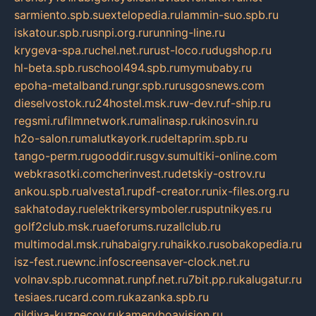
sarmiento.spb.su
extelopedia.ru
lammin-suo.spb.ru
iskatour.spb.ru
snpi.org.ru
running-line.ru
krygeva-spa.ru
chel.net.ru
rust-loco.ru
dugshop.ru
hl-beta.spb.ru
school494.spb.ru
mymubaby.ru
epoha-metalband.ru
ngr.spb.ru
rusgosnews.com
dieselvostok.ru
24hostel.msk.ru
w-dev.ru
f-ship.ru
regsmi.ru
filmnetwork.ru
malinasp.ru
kinosvin.ru
h2o-salon.ru
malutkayork.ru
deltaprim.spb.ru
tango-perm.ru
gooddir.ru
sgv.su
multiki-online.com
webkrasotki.com
cherinvest.ru
detskiy-ostrov.ru
ankou.spb.ru
alvesta1.ru
pdf-creator.ru
nix-files.org.ru
sakhatoday.ru
elektrikersymboler.ru
sputnikyes.ru
golf2club.msk.ru
aeforums.ru
zallclub.ru
multimodal.msk.ru
habaigry.ru
haikko.ru
sobakopedia.ru
isz-fest.ru
ewnc.info
screensaver-clock.net.ru
volnav.spb.ru
comnat.ru
npf.net.ru
7bit.pp.ru
kalugatur.ru
tesiaes.ru
card.com.ru
kazanka.spb.ru
gildiya-kuznecov.ru
kameryboavision.ru