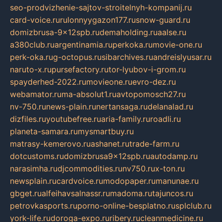
seo-prodvizhenie-sajtov-stroitelnyh-kompanij.ru
card-voice.ru
rulonnyygazon177.ru
snow-guard.ru
domizbrusa-9x12spb.ru
demaholding.ru
aalse.ru
a380club.ru
argentinamia.ru
perkoka.ru
movie-one.ru
perk-oka.ru
g-octopus.ru
sibarchives.ru
andreislyusar.ru
naruto-x.ru
pursefactory.ru
tor-lyubov-i-grom.ru
spayderhed-2022.ru
movieone.ru
evro-dez.ru
webamator.ru
ma-absolut1.ru
avtopomosch27.ru
nv-750.ru
news-plain.ru
nertansaga.ru
delanalad.ru
dizfiles.ru
youtubefree.ru
aria-family.ru
roadli.ru
planeta-samara.ru
mysmartbuy.ru
matrasy-kemerovo.ru
ashanet.ru
trade-farm.ru
dotcustoms.ru
domizbrusa9x12spb.ru
autodamp.ru
narasimha.ru
djcommodities.ru
nv750.ru
x-ton.ru
newsplain.ru
cardvoice.ru
modopaper.ru
manunae.ru
gbget.ru
alfeihavsalnassr.ru
madoma.ru
tajuncos.ru
petrovkasports.ru
porno-online-besplatno.ru
splclub.ru
york-life.ru
doroga-expo.ru
ribery.ru
cleanmedicine.ru