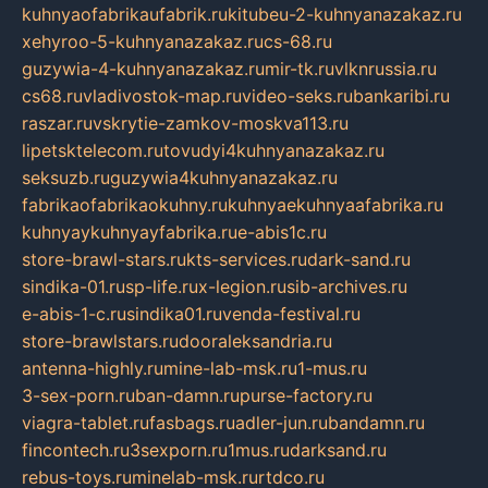
kuhnyaofabrikaufabrik.ru
kitubeu-2-kuhnyanazakaz.ru
xehyroo-5-kuhnyanazakaz.ru
cs-68.ru
guzywia-4-kuhnyanazakaz.ru
mir-tk.ru
vlknrussia.ru
cs68.ru
vladivostok-map.ru
video-seks.ru
bankaribi.ru
raszar.ru
vskrytie-zamkov-moskva113.ru
lipetsktelecom.ru
tovudyi4kuhnyanazakaz.ru
seksuzb.ru
guzywia4kuhnyanazakaz.ru
fabrikaofabrikaokuhny.ru
kuhnyaekuhnyaafabrika.ru
kuhnyaykuhnyayfabrika.ru
e-abis1c.ru
store-brawl-stars.ru
kts-services.ru
dark-sand.ru
sindika-01.ru
sp-life.ru
x-legion.ru
sib-archives.ru
e-abis-1-c.ru
sindika01.ru
venda-festival.ru
store-brawlstars.ru
dooraleksandria.ru
antenna-highly.ru
mine-lab-msk.ru
1-mus.ru
3-sex-porn.ru
ban-damn.ru
purse-factory.ru
viagra-tablet.ru
fasbags.ru
adler-jun.ru
bandamn.ru
fincontech.ru
3sexporn.ru
1mus.ru
darksand.ru
rebus-toys.ru
minelab-msk.ru
rtdco.ru