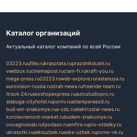
Каталог организаций
Актуальный каталог компаний по всей России
03223.ru
ufille.ru
krasotata.ru
prazdnikdushi.ru
veetbox.ru
cinemapost.ru
ciam-fr.ru
kraft-you.ru
mega-press.ru
03223.ru
web-explore.ru
rastenuya.ru
eurovision-russia.ru
strah-news.ru
freeride-team.ru
itrack-24.ru
sexshopexpress.ru
autostudiopro.ru
alabuga-cityhotel.ru
pornv.ru
atlantpereezd.ru
bud-em-znakomye.ru
a-cdc.ru
elektrostal-news.ru
korolevremont-market.ru
budem-znakomye.ru
oooagrosnab.ru
fpodaso.ru
emfire.ru
pro-otdelky.ru
ukrasotki.ru
seksuzbek.ru
seks-uzbek.ru
porno-vk.ru