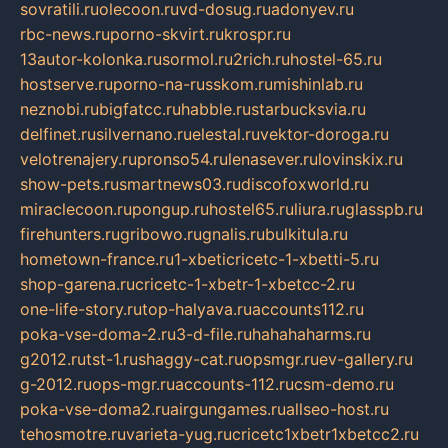
sovratili.ru
olecoon.ru
vd-dosug.ru
adonyev.ru
rbc-news.ru
porno-skvirt.ru
krospr.ru
13autor-kolonka.ru
sormol.ru
2rich.ru
hostel-65.ru
hostserve.ru
porno-na-russkom.ru
mishinlab.ru
neznobi.ru
bigfatcc.ru
habble.ru
starbucksvia.ru
delfinet.ru
silvernano.ru
elestal.ru
vektor-doroga.ru
velotrenajery.ru
pronso54.ru
lenasever.ru
lovinskix.ru
show-pets.ru
smartnews03.ru
discofoxworld.ru
miraclecoon.ru
pongup.ru
hostel65.ru
liura.ru
glasspb.ru
firehunters.ru
gribowo.ru
gnalis.ru
bulkitula.ru
hometown-france.ru
1-xbeticricetc-1-xbetti-5.ru
shop-garena.ru
cricetc-1-xbetr-1-xbetcc-2.ru
one-life-story.ru
top-halyava.ru
accounts112.ru
poka-vse-doma-2.ru
3-d-file.ru
hahahaharms.ru
g2012.ru
tst-1.ru
shaggy-cat.ru
opsmgr.ru
ev-gallery.ru
g-2012.ru
ops-mgr.ru
accounts-112.ru
csm-demo.ru
poka-vse-doma2.ru
airgungames.ru
allseo-host.ru
tehosmotre.ru
varieta-yug.ru
cricetc1xbetr1xbetcc2.ru