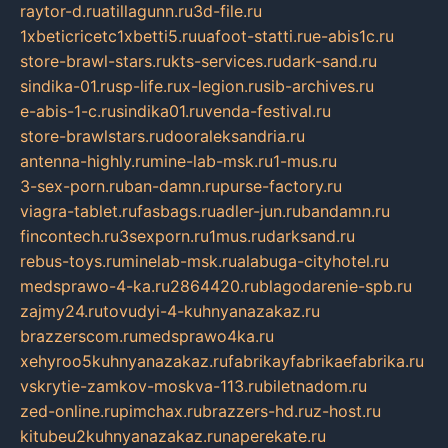
raytor-d.ru
atillagunn.ru
3d-file.ru
1xbeticricetc1xbetti5.ru
uafoot-statti.ru
e-abis1c.ru
store-brawl-stars.ru
kts-services.ru
dark-sand.ru
sindika-01.ru
sp-life.ru
x-legion.ru
sib-archives.ru
e-abis-1-c.ru
sindika01.ru
venda-festival.ru
store-brawlstars.ru
dooraleksandria.ru
antenna-highly.ru
mine-lab-msk.ru
1-mus.ru
3-sex-porn.ru
ban-damn.ru
purse-factory.ru
viagra-tablet.ru
fasbags.ru
adler-jun.ru
bandamn.ru
fincontech.ru
3sexporn.ru
1mus.ru
darksand.ru
rebus-toys.ru
minelab-msk.ru
alabuga-cityhotel.ru
medsprawo-4-ka.ru
2864420.ru
blagodarenie-spb.ru
zajmy24.ru
tovudyi-4-kuhnyanazakaz.ru
brazzerscom.ru
medsprawo4ka.ru
xehyroo5kuhnyanazakaz.ru
fabrikayfabrikaefabrika.ru
vskrytie-zamkov-moskva-113.ru
biletnadom.ru
zed-online.ru
pimchax.ru
brazzers-hd.ru
z-host.ru
kitubeu2kuhnyanazakaz.ru
naperekate.ru