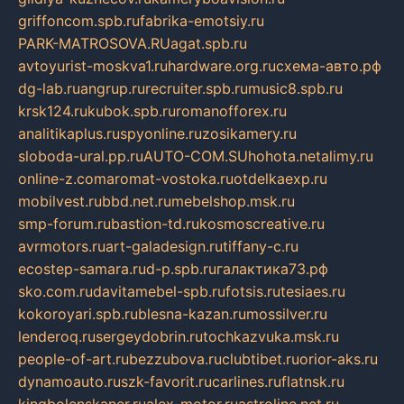
griffoncom.spb.ru
fabrika-emotsiy.ru
PARK-MATROSOVA.RU
agat.spb.ru
avtoyurist-moskva1.ru
hardware.org.ru
схема-авто.рф
dg-lab.ru
angrup.ru
recruiter.spb.ru
music8.spb.ru
krsk124.ru
kubok.spb.ru
romanofforex.ru
analitikaplus.ru
spyonline.ru
zosikamery.ru
sloboda-ural.pp.ru
AUTO-COM.SU
hohota.net
alimy.ru
online-z.com
aromat-vostoka.ru
otdelkaexp.ru
mobilvest.ru
bbd.net.ru
mebelshop.msk.ru
smp-forum.ru
bastion-td.ru
kosmoscreative.ru
avrmotors.ru
art-galadesign.ru
tiffany-c.ru
ecostep-samara.ru
d-p.spb.ru
галактика73.рф
sko.com.ru
davitamebel-spb.ru
fotsis.ru
tesiaes.ru
kokoroyari.spb.ru
blesna-kazan.ru
mossilver.ru
lenderoq.ru
sergeydobrin.ru
tochkazvuka.msk.ru
people-of-art.ru
bezzubova.ru
clubtibet.ru
orior-aks.ru
dynamoauto.ru
szk-favorit.ru
carlines.ru
flatnsk.ru
kingbolenskaner.ru
alex-motor.ru
astroline.net.ru