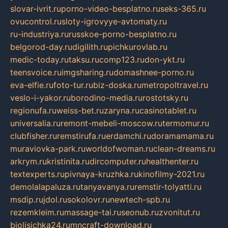
slovar-ivrit.ru
porno-video-besplatno.ru
seks-365.ru
ovucontrol.ru
sloty-igrovyye-avtomaty.ru
ru-industriya.ru
russkoe-porno-besplatno.ru
belgorod-day.ru
digilith.ru
pichkurovlab.ru
medic-today.ru
taksu.ru
comp123.ru
don-ykt.ru
teensvoice.ru
imgsharing.ru
domashnee-porno.ru
eva-elfie.ru
foto-tur.ru
biz-doska.ru
metropoltravel.ru
veslo-i-yakor.ru
borodino-media.ru
rostotsky.ru
regionufa.ru
weiss-bet.ru
zaryna.ru
casinotablet.ru
universalia.ru
remont-mebeli-moscow.ru
termomur.ru
clubfisher.ru
remstirufa.ru
erdamchi.ru
doramamama.ru
muraviovka-park.ru
worldofwoman.ru
clean-dreams.ru
arkrym.ru
kristinita.ru
dircomputer.ru
healthenter.ru
textexperts.ru
pivnaya-kruzhka.ru
kinofilmy-2021.ru
demolalapaluza.ru
tanyavanya.ru
remstir-tolyatti.ru
msdip.ru
jdol.ru
sokolovr.ru
newtech-spb.ru
rezemkleim.ru
massage-tai.ru
seonub.ru
zvonitut.ru
biolisichka24.ru
mncraft-download.ru