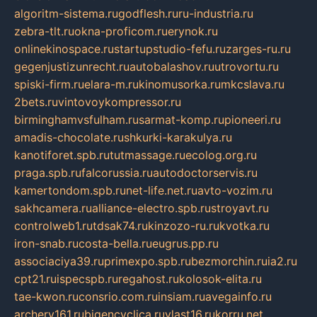
algoritm-sistema.ru
godflesh.ru
ru-industria.ru
zebra-tlt.ru
okna-proficom.ru
erynok.ru
onlinekinospace.ru
startupstudio-fefu.ru
zarges-ru.ru
gegenjustizunrecht.ru
autobalashov.ru
utrovortu.ru
spiski-firm.ru
elara-m.ru
kinomusorka.ru
mkcslava.ru
2bets.ru
vintovoykompressor.ru
birminghamvsfulham.ru
sarmat-komp.ru
pioneeri.ru
amadis-chocolate.ru
shkurki-karakulya.ru
kanotiforet.spb.ru
tutmassage.ru
ecolog.org.ru
praga.spb.ru
falcorussia.ru
autodoctorservis.ru
kamertondom.spb.ru
net-life.net.ru
avto-vozim.ru
sakhcamera.ru
alliance-electro.spb.ru
stroyavt.ru
controlweb1.ru
tdsak74.ru
kinzozo-ru.ru
kvotka.ru
iron-snab.ru
costa-bella.ru
eugrus.pp.ru
associaciya39.ru
primexpo.spb.ru
bezmorchin.ru
ia2.ru
cpt21.ru
ispecspb.ru
regahost.ru
kolosok-elita.ru
tae-kwon.ru
consrio.com.ru
insiam.ru
avegainfo.ru
archery161.ru
bigencyclica.ru
vlast16.ru
korru.net