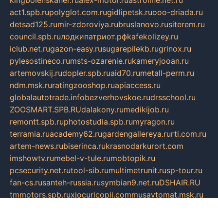
act1.spb.ru
polyglot.com.ru
gidlipetsk.ru
ooo-driada.ru
detsad125.ru
mir-zdoroviya.ru
bruslanovo.ru
siterem.ru
council.spb.ru
лодкипатриот.рф
kafekolizey.ru
iclub.net.ru
gazon-easy.ru
sugarepilekb.ru
grinox.ru
pylesostineco.ru
msts-ozarenie.ru
kameryjooan.ru
artemovskij.ru
dopler.spb.ru
aid70.ru
metall-perm.ru
ndm.msk.ru
ratingzooshop.ru
apiaccess.ru
globalautotrade.info
bezverhovskoe.ru
drsschool.ru
ZOOSMART.SPB.RU
dalakony.ru
medikijob.ru
remontt.spb.ru
photostudia.spb.ru
myragon.ru
terramia.ru
academy62.ru
gardengallereya.ru
rti.com.ru
artem-news.ru
biserinca.ru
krasnodarkurort.com
imshowtv.ru
mebel-v-tule.ru
mobtopik.ru
pcsecurity.net.ru
tool-sib.ru
multimetrunit.ru
sp-tour.ru
fan-cs.ru
santeh-russia.ru
symbian9.net.ru
DSHAIR.RU
tmmotors.spb.ru
xjocuricopii.com
musavtomat.msk.ru
obustrojdom.ru
sovetcik.ru
ybaranovskaya.ru