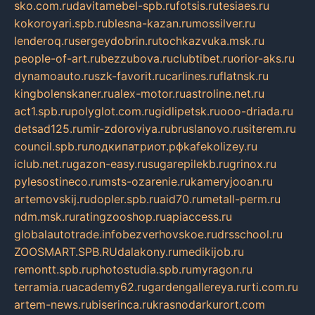
sko.com.ru
davitamebel-spb.ru
fotsis.ru
tesiaes.ru
kokoroyari.spb.ru
blesna-kazan.ru
mossilver.ru
lenderoq.ru
sergeydobrin.ru
tochkazvuka.msk.ru
people-of-art.ru
bezzubova.ru
clubtibet.ru
orior-aks.ru
dynamoauto.ru
szk-favorit.ru
carlines.ru
flatnsk.ru
kingbolenskaner.ru
alex-motor.ru
astroline.net.ru
act1.spb.ru
polyglot.com.ru
gidlipetsk.ru
ooo-driada.ru
detsad125.ru
mir-zdoroviya.ru
bruslanovo.ru
siterem.ru
council.spb.ru
лодкипатриот.рф
kafekolizey.ru
iclub.net.ru
gazon-easy.ru
sugarepilekb.ru
grinox.ru
pylesostineco.ru
msts-ozarenie.ru
kameryjooan.ru
artemovskij.ru
dopler.spb.ru
aid70.ru
metall-perm.ru
ndm.msk.ru
ratingzooshop.ru
apiaccess.ru
globalautotrade.info
bezverhovskoe.ru
drsschool.ru
ZOOSMART.SPB.RU
dalakony.ru
medikijob.ru
remontt.spb.ru
photostudia.spb.ru
myragon.ru
terramia.ru
academy62.ru
gardengallereya.ru
rti.com.ru
artem-news.ru
biserinca.ru
krasnodarkurort.com