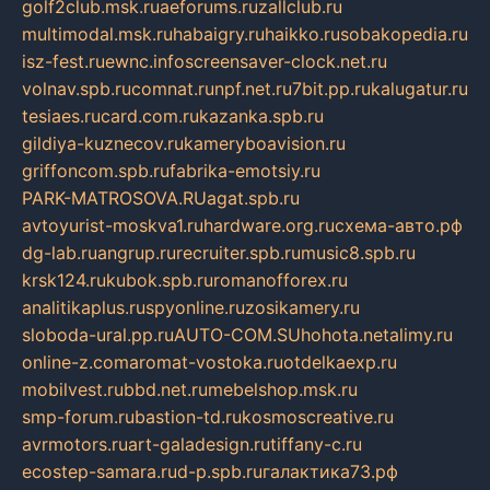
golf2club.msk.ru
aeforums.ru
zallclub.ru
multimodal.msk.ru
habaigry.ru
haikko.ru
sobakopedia.ru
isz-fest.ru
ewnc.info
screensaver-clock.net.ru
volnav.spb.ru
comnat.ru
npf.net.ru
7bit.pp.ru
kalugatur.ru
tesiaes.ru
card.com.ru
kazanka.spb.ru
gildiya-kuznecov.ru
kameryboavision.ru
griffoncom.spb.ru
fabrika-emotsiy.ru
PARK-MATROSOVA.RU
agat.spb.ru
avtoyurist-moskva1.ru
hardware.org.ru
схема-авто.рф
dg-lab.ru
angrup.ru
recruiter.spb.ru
music8.spb.ru
krsk124.ru
kubok.spb.ru
romanofforex.ru
analitikaplus.ru
spyonline.ru
zosikamery.ru
sloboda-ural.pp.ru
AUTO-COM.SU
hohota.net
alimy.ru
online-z.com
aromat-vostoka.ru
otdelkaexp.ru
mobilvest.ru
bbd.net.ru
mebelshop.msk.ru
smp-forum.ru
bastion-td.ru
kosmoscreative.ru
avrmotors.ru
art-galadesign.ru
tiffany-c.ru
ecostep-samara.ru
d-p.spb.ru
галактика73.рф