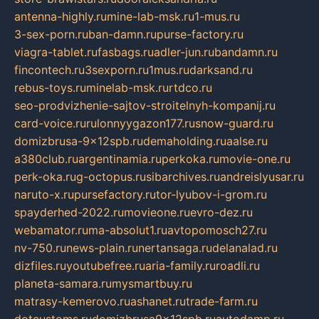
antenna-highly.ru
mine-lab-msk.ru
1-mus.ru
3-sex-porn.ru
ban-damn.ru
purse-factory.ru
viagra-tablet.ru
fasbags.ru
adler-jun.ru
bandamn.ru
fincontech.ru
3sexporn.ru
1mus.ru
darksand.ru
rebus-toys.ru
minelab-msk.ru
rtdco.ru
seo-prodvizhenie-sajtov-stroitelnyh-kompanij.ru
card-voice.ru
rulonnyygazon177.ru
snow-guard.ru
domizbrusa-9x12spb.ru
demaholding.ru
aalse.ru
a380club.ru
argentinamia.ru
perkoka.ru
movie-one.ru
perk-oka.ru
g-octopus.ru
sibarchives.ru
andreislyusar.ru
naruto-x.ru
pursefactory.ru
tor-lyubov-i-grom.ru
spayderhed-2022.ru
movieone.ru
evro-dez.ru
webamator.ru
ma-absolut1.ru
avtopomosch27.ru
nv-750.ru
news-plain.ru
nertansaga.ru
delanalad.ru
dizfiles.ru
youtubefree.ru
aria-family.ru
roadli.ru
planeta-samara.ru
mysmartbuy.ru
matrasy-kemerovo.ru
ashanet.ru
trade-farm.ru
dotcustoms.ru
domizbrusa9x12spb.ru
autodamp.ru