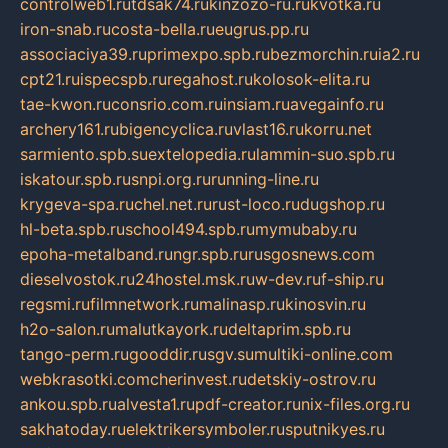
controlweb1.ru
tdsak74.ru
kinzozo-ru.ru
kvotka.ru
iron-snab.ru
costa-bella.ru
eugrus.pp.ru
associaciya39.ru
primexpo.spb.ru
bezmorchin.ru
ia2.ru
cpt21.ru
ispecspb.ru
regahost.ru
kolosok-elita.ru
tae-kwon.ru
consrio.com.ru
insiam.ru
avegainfo.ru
archery161.ru
bigencyclica.ru
vlast16.ru
korru.net
sarmiento.spb.su
extelopedia.ru
lammin-suo.spb.ru
iskatour.spb.ru
snpi.org.ru
running-line.ru
krygeva-spa.ru
chel.net.ru
rust-loco.ru
dugshop.ru
hl-beta.spb.ru
school494.spb.ru
mymubaby.ru
epoha-metalband.ru
ngr.spb.ru
rusgosnews.com
dieselvostok.ru
24hostel.msk.ru
w-dev.ru
f-ship.ru
regsmi.ru
filmnetwork.ru
malinasp.ru
kinosvin.ru
h2o-salon.ru
malutkayork.ru
deltaprim.spb.ru
tango-perm.ru
gooddir.ru
sgv.su
multiki-online.com
webkrasotki.com
cherinvest.ru
detskiy-ostrov.ru
ankou.spb.ru
alvesta1.ru
pdf-creator.ru
nix-files.org.ru
sakhatoday.ru
elektrikersymboler.ru
sputnikyes.ru