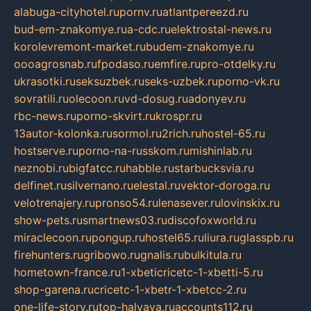
alabuga-cityhotel.ru
pornv.ru
atlantpereezd.ru
bud-em-znakomye.ru
a-cdc.ru
elektrostal-news.ru
korolevremont-market.ru
budem-znakomye.ru
oooagrosnab.ru
fpodaso.ru
emfire.ru
pro-otdelky.ru
ukrasotki.ru
seksuzbek.ru
seks-uzbek.ru
porno-vk.ru
sovratili.ru
olecoon.ru
vd-dosug.ru
adonyev.ru
rbc-news.ru
porno-skvirt.ru
krospr.ru
13autor-kolonka.ru
sormol.ru
2rich.ru
hostel-65.ru
hostserve.ru
porno-na-russkom.ru
mishinlab.ru
neznobi.ru
bigfatcc.ru
habble.ru
starbucksvia.ru
delfinet.ru
silvernano.ru
elestal.ru
vektor-doroga.ru
velotrenajery.ru
pronso54.ru
lenasever.ru
lovinskix.ru
show-pets.ru
smartnews03.ru
discofoxworld.ru
miraclecoon.ru
pongup.ru
hostel65.ru
liura.ru
glasspb.ru
firehunters.ru
gribowo.ru
gnalis.ru
bulkitula.ru
hometown-france.ru
1-xbeticricetc-1-xbetti-5.ru
shop-garena.ru
cricetc-1-xbetr-1-xbetcc-2.ru
one-life-story.ru
top-halyava.ru
accounts112.ru