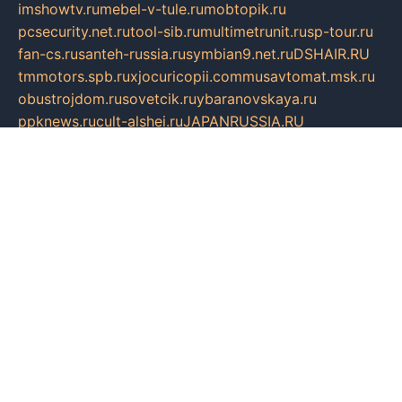
imshowtv.ru
mebel-v-tule.ru
mobtopik.ru
pcsecurity.net.ru
tool-sib.ru
multimetrunit.ru
sp-tour.ru
fan-cs.ru
santeh-russia.ru
symbian9.net.ru
DSHAIR.RU
tmmotors.spb.ru
xjocuricopii.com
musavtomat.msk.ru
obustrojdom.ru
sovetcik.ru
ybaranovskaya.ru
ppknews.ru
cult-alshei.ru
JAPANRUSSIA.RU
proekciyamebel.ru
imper-finans.ru
rim.org.ru
glamourai.ru
brassminus.ru
zabor-pro.ru
ftn.pp.ru
dorogoe58.ru
laimengpacker.ru
kuzova-zapchasti.ru
sageerp.ru
taxodrom.ru
dsrazvitie.ru
hardcity.net.ru
ratinghomegames.ru
topservice25.ru
gubernyan.ru
gtglasslined.ru
ii4.ru
tssport.spb.ru
andorra24.com
blackwallstreet.ru
oboimos.ru
optim-doors.com.ru
ikuch.ru
nycr.org.ru
npa21.ru
vremya-ch.spb.ru
desert000.ru
ivtorgi.ru
ifiori.ru
catalog-statei.ru
dcv.org.ru
spetsmaster174.ru
ipkameryhiseeu.ru
dum26.ru
ruspol.spb.ru
fr-opendp.ru
kam-solnyshko.ru
cheyenne-arapaho.ru
sevzapmetal.spb.ru