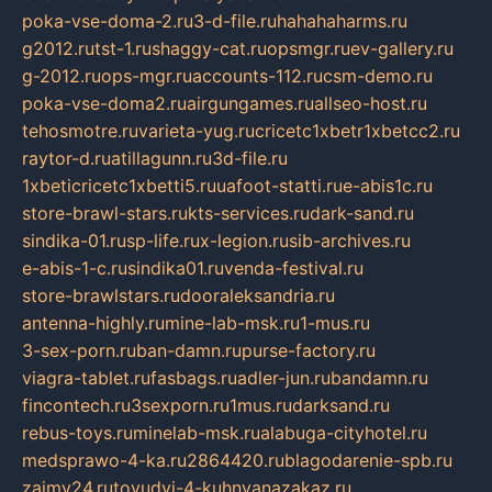
poka-vse-doma-2.ru
3-d-file.ru
hahahaharms.ru
g2012.ru
tst-1.ru
shaggy-cat.ru
opsmgr.ru
ev-gallery.ru
g-2012.ru
ops-mgr.ru
accounts-112.ru
csm-demo.ru
poka-vse-doma2.ru
airgungames.ru
allseo-host.ru
tehosmotre.ru
varieta-yug.ru
cricetc1xbetr1xbetcc2.ru
raytor-d.ru
atillagunn.ru
3d-file.ru
1xbeticricetc1xbetti5.ru
uafoot-statti.ru
e-abis1c.ru
store-brawl-stars.ru
kts-services.ru
dark-sand.ru
sindika-01.ru
sp-life.ru
x-legion.ru
sib-archives.ru
e-abis-1-c.ru
sindika01.ru
venda-festival.ru
store-brawlstars.ru
dooraleksandria.ru
antenna-highly.ru
mine-lab-msk.ru
1-mus.ru
3-sex-porn.ru
ban-damn.ru
purse-factory.ru
viagra-tablet.ru
fasbags.ru
adler-jun.ru
bandamn.ru
fincontech.ru
3sexporn.ru
1mus.ru
darksand.ru
rebus-toys.ru
minelab-msk.ru
alabuga-cityhotel.ru
medsprawo-4-ka.ru
2864420.ru
blagodarenie-spb.ru
zajmy24.ru
tovudyi-4-kuhnyanazakaz.ru