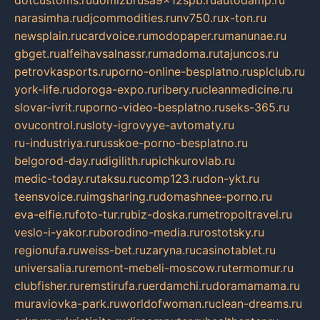
narasimha.ru
djcommodities.ru
nv750.ru
x-ton.ru
newsplain.ru
cardvoice.ru
modopaper.ru
manunae.ru
gbget.ru
alfeihavsalnassr.ru
madoma.ru
tajuncos.ru
petrovkasports.ru
porno-online-besplatno.ru
splclub.ru
york-life.ru
doroga-expo.ru
ribery.ru
cleanmedicine.ru
slovar-ivrit.ru
porno-video-besplatno.ru
seks-365.ru
ovucontrol.ru
sloty-igrovyye-avtomaty.ru
ru-industriya.ru
russkoe-porno-besplatno.ru
belgorod-day.ru
digilith.ru
pichkurovlab.ru
medic-today.ru
taksu.ru
comp123.ru
don-ykt.ru
teensvoice.ru
imgsharing.ru
domashnee-porno.ru
eva-elfie.ru
foto-tur.ru
biz-doska.ru
metropoltravel.ru
veslo-i-yakor.ru
borodino-media.ru
rostotsky.ru
regionufa.ru
weiss-bet.ru
zaryna.ru
casinotablet.ru
universalia.ru
remont-mebeli-moscow.ru
termomur.ru
clubfisher.ru
remstirufa.ru
erdamchi.ru
doramamama.ru
muraviovka-park.ru
worldofwoman.ru
clean-dreams.ru