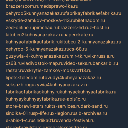
brazzerscom.ru
medsprawo4ka.ru
xehyroo5kuhnyanazakaz.ru
fabrikayfabrikaefabrika.ru
vskrytie-zamkov-moskva-113.ru
biletnadom.ru
zed-online.ru
pimchax.ru
brazzers-hd.ru
z-host.ru
kitubeu2kuhnyanazakaz.ru
naperekate.ru
kuhnyaofabrikaufabrik.ru
kitubeu-2-kuhnyanazakaz.ru
xehyroo-5-kuhnyanazakaz.ru
cs-68.ru
guzywia-4-kuhnyanazakaz.ru
mir-tk.ru
vlknrussia.ru
cs68.ru
vladivostok-map.ru
video-seks.ru
bankaribi.ru
raszar.ru
vskrytie-zamkov-moskva113.ru
lipetsktelecom.ru
tovudyi4kuhnyanazakaz.ru
seksuzb.ru
guzywia4kuhnyanazakaz.ru
fabrikaofabrikaokuhny.ru
kuhnyaekuhnyaafabrika.ru
kuhnyaykuhnyayfabrika.ru
e-abis1c.ru
store-brawl-stars.ru
kts-services.ru
dark-sand.ru
sindika-01.ru
sp-life.ru
x-legion.ru
sib-archives.ru
e-abis-1-c.ru
sindika01.ru
venda-festival.ru
store-brawlstars.ru
dooraleksandria.ru