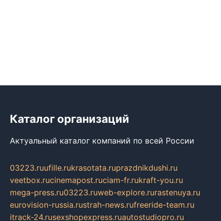
Каталог организаций
Актуальный каталог компаний по всей России
03223.ru
ufille.ru
krasotata.ru
prazdnikdushi.ru
veetbox.ru
cinemapost.ru
ciam-fr.ru
kraft-you.ru
mega-press.ru
03223.ru
web-explore.ru
rastenuya.ru
eurovision-russia.ru
strah-news.ru
freeride-team.ru
itrack-24.ru
sexshopexpress.ru
autostudiopro.ru