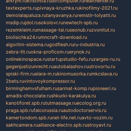
arkrym.ru
kristinita.ru
dircomputer.ru
healthenter.ru
textexperts.ru
pivnaya-kruzhka.ru
kinofilmy-2021.ru
demolalapaluza.ru
tanyavanya.ru
remstir-tolyatti.ru
msdip.ru
jdol.ru
sokolovr.ru
newtech-spb.ru
rezemkleim.ru
massage-tai.ru
seonub.ru
zvonitut.ru
biolisichka24.ru
mncraft-download.ru
algoritm-sistema.ru
godflesh.ru
ru-industria.ru
zebra-tlt.ru
okna-proficom.ru
erynok.ru
onlinekinospace.ru
startupstudio-fefu.ru
zarges-ru.ru
gegenjustizunrecht.ru
autobalashov.ru
utrovortu.ru
spiski-firm.ru
elara-m.ru
kinomusorka.ru
mkcslava.ru
2bets.ru
vintovoykompressor.ru
birminghamvsfulham.ru
sarmat-komp.ru
pioneeri.ru
amadis-chocolate.ru
shkurki-karakulya.ru
kanotiforet.spb.ru
tutmassage.ru
ecolog.org.ru
praga.spb.ru
falcorussia.ru
autodoctorservis.ru
kamertondom.spb.ru
net-life.net.ru
avto-vozim.ru
sakhcamera.ru
alliance-electro.spb.ru
stroyavt.ru