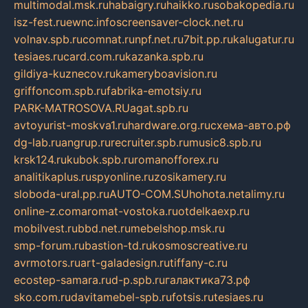
multimodal.msk.ru
habaigry.ru
haikko.ru
sobakopedia.ru
isz-fest.ru
ewnc.info
screensaver-clock.net.ru
volnav.spb.ru
comnat.ru
npf.net.ru
7bit.pp.ru
kalugatur.ru
tesiaes.ru
card.com.ru
kazanka.spb.ru
gildiya-kuznecov.ru
kameryboavision.ru
griffoncom.spb.ru
fabrika-emotsiy.ru
PARK-MATROSOVA.RU
agat.spb.ru
avtoyurist-moskva1.ru
hardware.org.ru
схема-авто.рф
dg-lab.ru
angrup.ru
recruiter.spb.ru
music8.spb.ru
krsk124.ru
kubok.spb.ru
romanofforex.ru
analitikaplus.ru
spyonline.ru
zosikamery.ru
sloboda-ural.pp.ru
AUTO-COM.SU
hohota.net
alimy.ru
online-z.com
aromat-vostoka.ru
otdelkaexp.ru
mobilvest.ru
bbd.net.ru
mebelshop.msk.ru
smp-forum.ru
bastion-td.ru
kosmoscreative.ru
avrmotors.ru
art-galadesign.ru
tiffany-c.ru
ecostep-samara.ru
d-p.spb.ru
галактика73.рф
sko.com.ru
davitamebel-spb.ru
fotsis.ru
tesiaes.ru