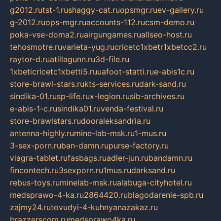
g2012.ru
tst-1.ru
shaggy-cat.ru
opsmgr.ru
ev-gallery.ru
g-2012.ru
ops-mgr.ru
accounts-112.ru
csm-demo.ru
poka-vse-doma2.ru
airgungames.ru
allseo-host.ru
tehosmotre.ru
varieta-yug.ru
cricetc1xbetr1xbetcc2.ru
raytor-d.ru
atillagunn.ru
3d-file.ru
1xbeticricetc1xbetti5.ru
uafoot-statti.ru
e-abis1c.ru
store-brawl-stars.ru
kts-services.ru
dark-sand.ru
sindika-01.ru
sp-life.ru
x-legion.ru
sib-archives.ru
e-abis-1-c.ru
sindika01.ru
venda-festival.ru
store-brawlstars.ru
dooraleksandria.ru
antenna-highly.ru
mine-lab-msk.ru
1-mus.ru
3-sex-porn.ru
ban-damn.ru
purse-factory.ru
viagra-tablet.ru
fasbags.ru
adler-jun.ru
bandamn.ru
fincontech.ru
3sexporn.ru
1mus.ru
darksand.ru
rebus-toys.ru
minelab-msk.ru
alabuga-cityhotel.ru
medsprawo-4-ka.ru
2864420.ru
blagodarenie-spb.ru
zajmy24.ru
tovudyi-4-kuhnyanazakaz.ru
brazzerscom.ru
medsprawo4ka.ru