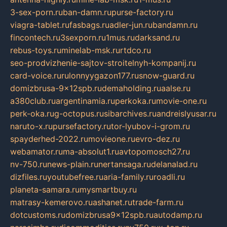
3-sex-porn.ru
ban-damn.ru
purse-factory.ru
viagra-tablet.ru
fasbags.ru
adler-jun.ru
bandamn.ru
fincontech.ru
3sexporn.ru
1mus.ru
darksand.ru
rebus-toys.ru
minelab-msk.ru
rtdco.ru
seo-prodvizhenie-sajtov-stroitelnyh-kompanij.ru
card-voice.ru
rulonnyygazon177.ru
snow-guard.ru
domizbrusa-9x12spb.ru
demaholding.ru
aalse.ru
a380club.ru
argentinamia.ru
perkoka.ru
movie-one.ru
perk-oka.ru
g-octopus.ru
sibarchives.ru
andreislyusar.ru
naruto-x.ru
pursefactory.ru
tor-lyubov-i-grom.ru
spayderhed-2022.ru
movieone.ru
evro-dez.ru
webamator.ru
ma-absolut1.ru
avtopomosch27.ru
nv-750.ru
news-plain.ru
nertansaga.ru
delanalad.ru
dizfiles.ru
youtubefree.ru
aria-family.ru
roadli.ru
planeta-samara.ru
mysmartbuy.ru
matrasy-kemerovo.ru
ashanet.ru
trade-farm.ru
dotcustoms.ru
domizbrusa9x12spb.ru
autodamp.ru