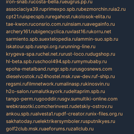
iron-snab.ru
costa-bella.ru
eugrus.pp.ru
associaciya39.ru
primexpo.spb.ru
bezmorchin.ru
ia2.ru
cpt21.ru
ispecspb.ru
regahost.ru
kolosok-elita.ru
tae-kwon.ru
consrio.com.ru
insiam.ru
avegainfo.ru
archery161.ru
bigencyclica.ru
vlast16.ru
korru.net
sarmiento.spb.su
extelopedia.ru
lammin-suo.spb.ru
iskatour.spb.ru
snpi.org.ru
running-line.ru
krygeva-spa.ru
chel.net.ru
rust-loco.ru
dugshop.ru
hl-beta.spb.ru
school494.spb.ru
mymubaby.ru
epoha-metalband.ru
ngr.spb.ru
rusgosnews.com
dieselvostok.ru
24hostel.msk.ru
w-dev.ru
f-ship.ru
regsmi.ru
filmnetwork.ru
malinasp.ru
kinosvin.ru
h2o-salon.ru
malutkayork.ru
deltaprim.spb.ru
tango-perm.ru
gooddir.ru
sgv.su
multiki-online.com
webkrasotki.com
cherinvest.ru
detskiy-ostrov.ru
ankou.spb.ru
alvesta1.ru
pdf-creator.ru
nix-files.org.ru
sakhatoday.ru
elektrikersymboler.ru
sputnikyes.ru
golf2club.msk.ru
aeforums.ru
zallclub.ru