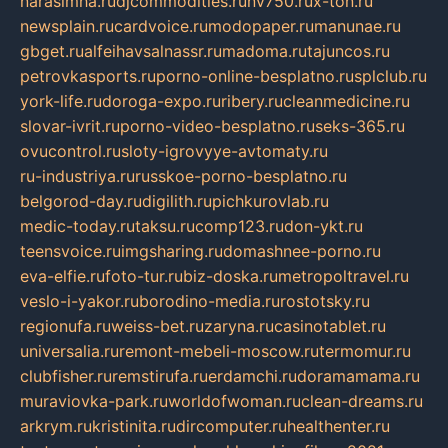
narasimha.ru
djcommodities.ru
nv750.ru
x-ton.ru
newsplain.ru
cardvoice.ru
modopaper.ru
manunae.ru
gbget.ru
alfeihavsalnassr.ru
madoma.ru
tajuncos.ru
petrovkasports.ru
porno-online-besplatno.ru
splclub.ru
york-life.ru
doroga-expo.ru
ribery.ru
cleanmedicine.ru
slovar-ivrit.ru
porno-video-besplatno.ru
seks-365.ru
ovucontrol.ru
sloty-igrovyye-avtomaty.ru
ru-industriya.ru
russkoe-porno-besplatno.ru
belgorod-day.ru
digilith.ru
pichkurovlab.ru
medic-today.ru
taksu.ru
comp123.ru
don-ykt.ru
teensvoice.ru
imgsharing.ru
domashnee-porno.ru
eva-elfie.ru
foto-tur.ru
biz-doska.ru
metropoltravel.ru
veslo-i-yakor.ru
borodino-media.ru
rostotsky.ru
regionufa.ru
weiss-bet.ru
zaryna.ru
casinotablet.ru
universalia.ru
remont-mebeli-moscow.ru
termomur.ru
clubfisher.ru
remstirufa.ru
erdamchi.ru
doramamama.ru
muraviovka-park.ru
worldofwoman.ru
clean-dreams.ru
arkrym.ru
kristinita.ru
dircomputer.ru
healthenter.ru