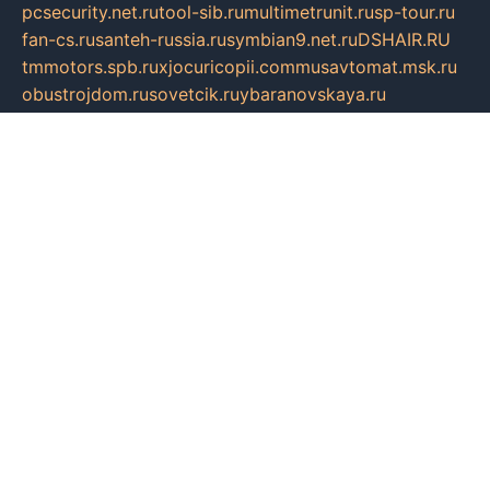
pcsecurity.net.ru
tool-sib.ru
multimetrunit.ru
sp-tour.ru
fan-cs.ru
santeh-russia.ru
symbian9.net.ru
DSHAIR.RU
tmmotors.spb.ru
xjocuricopii.com
musavtomat.msk.ru
obustrojdom.ru
sovetcik.ru
ybaranovskaya.ru
ppknews.ru
cult-alshei.ru
JAPANRUSSIA.RU
proekciyamebel.ru
imper-finans.ru
rim.org.ru
glamourai.ru
brassminus.ru
zabor-pro.ru
ftn.pp.ru
dorogoe58.ru
laimengpacker.ru
kuzova-zapchasti.ru
sageerp.ru
taxodrom.ru
dsrazvitie.ru
hardcity.net.ru
ratinghomegames.ru
topservice25.ru
gubernyan.ru
gtglasslined.ru
ii4.ru
tssport.spb.ru
andorra24.com
blackwallstreet.ru
oboimos.ru
optim-doors.com.ru
ikuch.ru
nycr.org.ru
npa21.ru
vremya-ch.spb.ru
desert000.ru
ivtorgi.ru
ifiori.ru
catalog-statei.ru
dcv.org.ru
spetsmaster174.ru
ipkameryhiseeu.ru
dum26.ru
ruspol.spb.ru
fr-opendp.ru
kam-solnyshko.ru
cheyenne-arapaho.ru
sevzapmetal.spb.ru
ted-lapidus.spb.ru
parasite-eliminator.ru