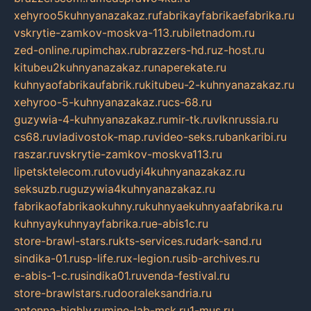
xehyroo5kuhnyanazakaz.ru
fabrikayfabrikaefabrika.ru
vskrytie-zamkov-moskva-113.ru
biletnadom.ru
zed-online.ru
pimchax.ru
brazzers-hd.ru
z-host.ru
kitubeu2kuhnyanazakaz.ru
naperekate.ru
kuhnyaofabrikaufabrik.ru
kitubeu-2-kuhnyanazakaz.ru
xehyroo-5-kuhnyanazakaz.ru
cs-68.ru
guzywia-4-kuhnyanazakaz.ru
mir-tk.ru
vlknrussia.ru
cs68.ru
vladivostok-map.ru
video-seks.ru
bankaribi.ru
raszar.ru
vskrytie-zamkov-moskva113.ru
lipetsktelecom.ru
tovudyi4kuhnyanazakaz.ru
seksuzb.ru
guzywia4kuhnyanazakaz.ru
fabrikaofabrikaokuhny.ru
kuhnyaekuhnyaafabrika.ru
kuhnyaykuhnyayfabrika.ru
e-abis1c.ru
store-brawl-stars.ru
kts-services.ru
dark-sand.ru
sindika-01.ru
sp-life.ru
x-legion.ru
sib-archives.ru
e-abis-1-c.ru
sindika01.ru
venda-festival.ru
store-brawlstars.ru
dooraleksandria.ru
antenna-highly.ru
mine-lab-msk.ru
1-mus.ru