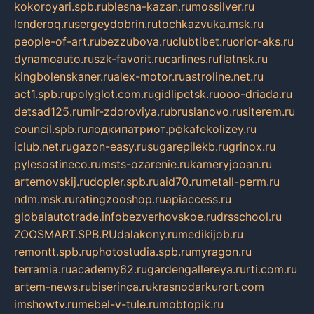
kokoroyari.spb.ru
blesna-kazan.ru
mossilver.ru
lenderoq.ru
sergeydobrin.ru
tochkazvuka.msk.ru
people-of-art.ru
bezzubova.ru
clubtibet.ru
orior-aks.ru
dynamoauto.ru
szk-favorit.ru
carlines.ru
flatnsk.ru
kingbolenskaner.ru
alex-motor.ru
astroline.net.ru
act1.spb.ru
polyglot.com.ru
gidlipetsk.ru
ooo-driada.ru
detsad125.ru
mir-zdoroviya.ru
bruslanovo.ru
siterem.ru
council.spb.ru
лодкипатриот.рф
kafekolizey.ru
iclub.net.ru
gazon-easy.ru
sugarepilekb.ru
grinox.ru
pylesostineco.ru
msts-ozarenie.ru
kameryjooan.ru
artemovskij.ru
dopler.spb.ru
aid70.ru
metall-perm.ru
ndm.msk.ru
ratingzooshop.ru
apiaccess.ru
globalautotrade.info
bezverhovskoe.ru
drsschool.ru
ZOOSMART.SPB.RU
dalakony.ru
medikijob.ru
remontt.spb.ru
photostudia.spb.ru
myragon.ru
terramia.ru
academy62.ru
gardengallereya.ru
rti.com.ru
artem-news.ru
biserinca.ru
krasnodarkurort.com
imshowtv.ru
mebel-v-tule.ru
mobtopik.ru