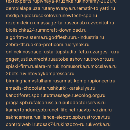
textexperts.ru
pivnaya-kruzhka.ru
kinofilmy-2021.ru
demolalapaluza.ru
tanyavanya.ru
remstir-tolyatti.ru
msdip.ru
jdol.ru
sokolovr.ru
newtech-spb.ru
rezemkleim.ru
massage-tai.ru
seonub.ru
zvonitut.ru
biolisichka24.ru
mncraft-download.ru
algoritm-sistema.ru
godflesh.ru
ru-industria.ru
zebra-tlt.ru
okna-proficom.ru
erynok.ru
onlinekinospace.ru
startupstudio-fefu.ru
zarges-ru.ru
gegenjustizunrecht.ru
autobalashov.ru
utrovortu.ru
spiski-firm.ru
elara-m.ru
kinomusorka.ru
mkcslava.ru
2bets.ru
vintovoykompressor.ru
birminghamvsfulham.ru
sarmat-komp.ru
pioneeri.ru
amadis-chocolate.ru
shkurki-karakulya.ru
kanotiforet.spb.ru
tutmassage.ru
ecolog.org.ru
praga.spb.ru
falcorussia.ru
autodoctorservis.ru
kamertondom.spb.ru
net-life.net.ru
avto-vozim.ru
sakhcamera.ru
alliance-electro.spb.ru
stroyavt.ru
controlweb1.ru
tdsak74.ru
kinzozo-ru.ru
kvotka.ru