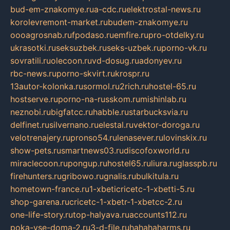
bud-em-znakomye.ru
a-cdc.ru
elektrostal-news.ru
korolevremont-market.ru
budem-znakomye.ru
oooagrosnab.ru
fpodaso.ru
emfire.ru
pro-otdelky.ru
ukrasotki.ru
seksuzbek.ru
seks-uzbek.ru
porno-vk.ru
sovratili.ru
olecoon.ru
vd-dosug.ru
adonyev.ru
rbc-news.ru
porno-skvirt.ru
krospr.ru
13autor-kolonka.ru
sormol.ru
2rich.ru
hostel-65.ru
hostserve.ru
porno-na-russkom.ru
mishinlab.ru
neznobi.ru
bigfatcc.ru
habble.ru
starbucksvia.ru
delfinet.ru
silvernano.ru
elestal.ru
vektor-doroga.ru
velotrenajery.ru
pronso54.ru
lenasever.ru
lovinskix.ru
show-pets.ru
smartnews03.ru
discofoxworld.ru
miraclecoon.ru
pongup.ru
hostel65.ru
liura.ru
glasspb.ru
firehunters.ru
gribowo.ru
gnalis.ru
bulkitula.ru
hometown-france.ru
1-xbeticricetc-1-xbetti-5.ru
shop-garena.ru
cricetc-1-xbetr-1-xbetcc-2.ru
one-life-story.ru
top-halyava.ru
accounts112.ru
poka-vse-doma-2.ru
3-d-file.ru
hahahaharms.ru