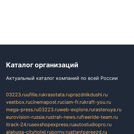
Каталог организаций
Актуальный каталог компаний по всей России
03223.ru
ufille.ru
krasotata.ru
prazdnikdushi.ru
veetbox.ru
cinemapost.ru
ciam-fr.ru
kraft-you.ru
mega-press.ru
03223.ru
web-explore.ru
rastenuya.ru
eurovision-russia.ru
strah-news.ru
freeride-team.ru
itrack-24.ru
sexshopexpress.ru
autostudiopro.ru
alabuga-cityhotel.ru
pornv.ru
atlantpereezd.ru