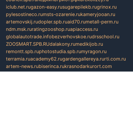
iclub.net.ru
gazon-easy.ru
sugarepilekb.ru
grinox.ru
pylesostineco.ru
msts-ozarenie.ru
kameryjooan.ru
artemovskij.ru
dopler.spb.ru
aid70.ru
metall-perm.ru
ndm.msk.ru
ratingzooshop.ru
apiaccess.ru
globalautotrade.info
bezverhovskoe.ru
drsschool.ru
ZOOSMART.SPB.RU
dalakony.ru
medikijob.ru
remontt.spb.ru
photostudia.spb.ru
myragon.ru
terramia.ru
academy62.ru
gardengallereya.ru
rti.com.ru
artem-news.ru
biserinca.ru
krasnodarkurort.com
imshowtv.ru
mebel-v-tule.ru
mobtopik.ru
pcsecurity.net.ru
tool-sib.ru
multimetrunit.ru
sp-tour.ru
fan-cs.ru
santeh-russia.ru
symbian9.net.ru
DSHAIR.RU
tmmotors.spb.ru
xjocuricopii.com
musavtomat.msk.ru
obustrojdom.ru
sovetcik.ru
ybaranovskaya.ru
ppknews.ru
cult-alshei.ru
JAPANRUSSIA.RU
proekciyamebel.ru
imper-finans.ru
rim.org.ru
glamourai.ru
brassminus.ru
zabor-pro.ru
ftn.pp.ru