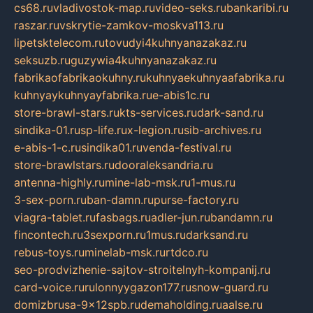
cs68.ru
vladivostok-map.ru
video-seks.ru
bankaribi.ru
raszar.ru
vskrytie-zamkov-moskva113.ru
lipetsktelecom.ru
tovudyi4kuhnyanazakaz.ru
seksuzb.ru
guzywia4kuhnyanazakaz.ru
fabrikaofabrikaokuhny.ru
kuhnyaekuhnyaafabrika.ru
kuhnyaykuhnyayfabrika.ru
e-abis1c.ru
store-brawl-stars.ru
kts-services.ru
dark-sand.ru
sindika-01.ru
sp-life.ru
x-legion.ru
sib-archives.ru
e-abis-1-c.ru
sindika01.ru
venda-festival.ru
store-brawlstars.ru
dooraleksandria.ru
antenna-highly.ru
mine-lab-msk.ru
1-mus.ru
3-sex-porn.ru
ban-damn.ru
purse-factory.ru
viagra-tablet.ru
fasbags.ru
adler-jun.ru
bandamn.ru
fincontech.ru
3sexporn.ru
1mus.ru
darksand.ru
rebus-toys.ru
minelab-msk.ru
rtdco.ru
seo-prodvizhenie-sajtov-stroitelnyh-kompanij.ru
card-voice.ru
rulonnyygazon177.ru
snow-guard.ru
domizbrusa-9x12spb.ru
demaholding.ru
aalse.ru