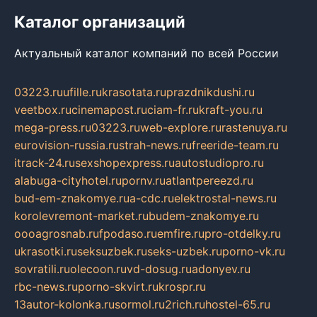
Каталог организаций
Актуальный каталог компаний по всей России
03223.ru
ufille.ru
krasotata.ru
prazdnikdushi.ru
veetbox.ru
cinemapost.ru
ciam-fr.ru
kraft-you.ru
mega-press.ru
03223.ru
web-explore.ru
rastenuya.ru
eurovision-russia.ru
strah-news.ru
freeride-team.ru
itrack-24.ru
sexshopexpress.ru
autostudiopro.ru
alabuga-cityhotel.ru
pornv.ru
atlantpereezd.ru
bud-em-znakomye.ru
a-cdc.ru
elektrostal-news.ru
korolevremont-market.ru
budem-znakomye.ru
oooagrosnab.ru
fpodaso.ru
emfire.ru
pro-otdelky.ru
ukrasotki.ru
seksuzbek.ru
seks-uzbek.ru
porno-vk.ru
sovratili.ru
olecoon.ru
vd-dosug.ru
adonyev.ru
rbc-news.ru
porno-skvirt.ru
krospr.ru
13autor-kolonka.ru
sormol.ru
2rich.ru
hostel-65.ru