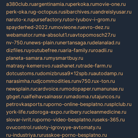
a380club.ru
argentinamia.ru
perkoka.ru
movie-one.ru
perk-oka.ru
g-octopus.ru
sibarchives.ru
andreislyusar.ru
naruto-x.ru
pursefactory.ru
tor-lyubov-i-grom.ru
spayderhed-2022.ru
movieone.ru
evro-dez.ru
webamator.ru
ma-absolut1.ru
avtopomosch27.ru
nv-750.ru
news-plain.ru
nertansaga.ru
delanalad.ru
dizfiles.ru
youtubefree.ru
aria-family.ru
roadli.ru
planeta-samara.ru
mysmartbuy.ru
matrasy-kemerovo.ru
ashanet.ru
trade-farm.ru
dotcustoms.ru
domizbrusa9x12spb.ru
autodamp.ru
narasimha.ru
djcommodities.ru
nv750.ru
x-ton.ru
newsplain.ru
cardvoice.ru
modopaper.ru
manunae.ru
gbget.ru
alfeihavsalnassr.ru
madoma.ru
tajuncos.ru
petrovkasports.ru
porno-online-besplatno.ru
splclub.ru
york-life.ru
doroga-expo.ru
ribery.ru
cleanmedicine.ru
slovar-ivrit.ru
porno-video-besplatno.ru
seks-365.ru
ovucontrol.ru
sloty-igrovyye-avtomaty.ru
ru-industriya.ru
russkoe-porno-besplatno.ru