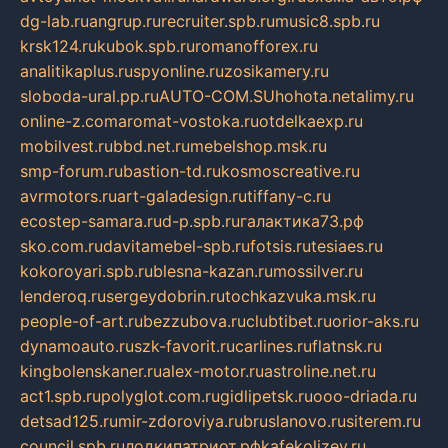
dg-lab.ru
angrup.ru
recruiter.spb.ru
music8.spb.ru
krsk124.ru
kubok.spb.ru
romanofforex.ru
analitikaplus.ru
spyonline.ru
zosikamery.ru
sloboda-ural.pp.ru
AUTO-COM.SU
hohota.net
alimy.ru
online-z.com
aromat-vostoka.ru
otdelkaexp.ru
mobilvest.ru
bbd.net.ru
mebelshop.msk.ru
smp-forum.ru
bastion-td.ru
kosmoscreative.ru
avrmotors.ru
art-galadesign.ru
tiffany-c.ru
ecostep-samara.ru
d-p.spb.ru
галактика73.рф
sko.com.ru
davitamebel-spb.ru
fotsis.ru
tesiaes.ru
kokoroyari.spb.ru
blesna-kazan.ru
mossilver.ru
lenderoq.ru
sergeydobrin.ru
tochkazvuka.msk.ru
people-of-art.ru
bezzubova.ru
clubtibet.ru
orior-aks.ru
dynamoauto.ru
szk-favorit.ru
carlines.ru
flatnsk.ru
kingbolenskaner.ru
alex-motor.ru
astroline.net.ru
act1.spb.ru
polyglot.com.ru
gidlipetsk.ru
ooo-driada.ru
detsad125.ru
mir-zdoroviya.ru
bruslanovo.ru
siterem.ru
council.spb.ru
лодкипатриот.рф
kafekolizey.ru