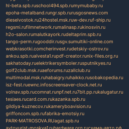
hl-beta.spb.ru
school494.spb.ru
mymubaby.ru
epoha-metalband.ru
ngr.spb.ru
rusgosnews.com
dieselvostok.ru
24hostel.msk.ru
w-dev.ru
f-ship.ru
regsmi.ru
filmnetwork.ru
malinasp.ru
kinosvin.ru
h2o-salon.ru
malutkayork.ru
deltaprim.spb.ru
tango-perm.ru
gooddir.ru
sgv.su
multiki-online.com
webkrasotki.com
cherinvest.ru
detskiy-ostrov.ru
ankou.spb.ru
alvesta1.ru
pdf-creator.ru
nix-files.org.ru
sakhatoday.ru
elektrikersymboler.ru
sputnikyes.ru
golf2club.msk.ru
aeforums.ru
zallclub.ru
multimodal.msk.ru
habaigry.ru
haikko.ru
sobakopedia.ru
isz-fest.ru
ewnc.info
screensaver-clock.net.ru
volnav.spb.ru
comnat.ru
npf.net.ru
7bit.pp.ru
kalugatur.ru
tesiaes.ru
card.com.ru
kazanka.spb.ru
gildiya-kuznecov.ru
kameryboavision.ru
griffoncom.spb.ru
fabrika-emotsiy.ru
PARK-MATROSOVA.RU
agat.spb.ru
avtoyurist-moskva1.ru
hardware.org.ru
схема-авто.рф