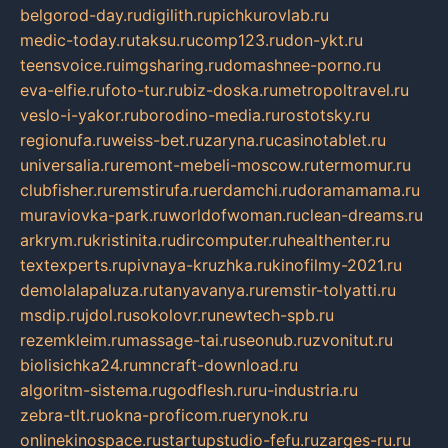
belgorod-day.ru
digilith.ru
pichkurovlab.ru
medic-today.ru
taksu.ru
comp123.ru
don-ykt.ru
teensvoice.ru
imgsharing.ru
domashnee-porno.ru
eva-elfie.ru
foto-tur.ru
biz-doska.ru
metropoltravel.ru
veslo-i-yakor.ru
borodino-media.ru
rostotsky.ru
regionufa.ru
weiss-bet.ru
zaryna.ru
casinotablet.ru
universalia.ru
remont-mebeli-moscow.ru
termomur.ru
clubfisher.ru
remstirufa.ru
erdamchi.ru
doramamama.ru
muraviovka-park.ru
worldofwoman.ru
clean-dreams.ru
arkrym.ru
kristinita.ru
dircomputer.ru
healthenter.ru
textexperts.ru
pivnaya-kruzhka.ru
kinofilmy-2021.ru
demolalapaluza.ru
tanyavanya.ru
remstir-tolyatti.ru
msdip.ru
jdol.ru
sokolovr.ru
newtech-spb.ru
rezemkleim.ru
massage-tai.ru
seonub.ru
zvonitut.ru
biolisichka24.ru
mncraft-download.ru
algoritm-sistema.ru
godflesh.ru
ru-industria.ru
zebra-tlt.ru
okna-proficom.ru
erynok.ru
onlinekinospace.ru
startupstudio-fefu.ru
zarges-ru.ru