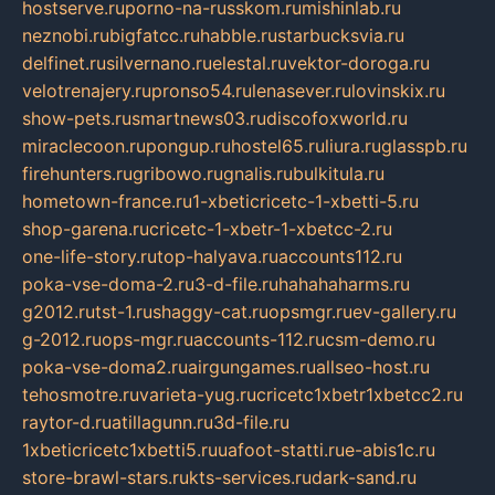
hostserve.ru
porno-na-russkom.ru
mishinlab.ru
neznobi.ru
bigfatcc.ru
habble.ru
starbucksvia.ru
delfinet.ru
silvernano.ru
elestal.ru
vektor-doroga.ru
velotrenajery.ru
pronso54.ru
lenasever.ru
lovinskix.ru
show-pets.ru
smartnews03.ru
discofoxworld.ru
miraclecoon.ru
pongup.ru
hostel65.ru
liura.ru
glasspb.ru
firehunters.ru
gribowo.ru
gnalis.ru
bulkitula.ru
hometown-france.ru
1-xbeticricetc-1-xbetti-5.ru
shop-garena.ru
cricetc-1-xbetr-1-xbetcc-2.ru
one-life-story.ru
top-halyava.ru
accounts112.ru
poka-vse-doma-2.ru
3-d-file.ru
hahahaharms.ru
g2012.ru
tst-1.ru
shaggy-cat.ru
opsmgr.ru
ev-gallery.ru
g-2012.ru
ops-mgr.ru
accounts-112.ru
csm-demo.ru
poka-vse-doma2.ru
airgungames.ru
allseo-host.ru
tehosmotre.ru
varieta-yug.ru
cricetc1xbetr1xbetcc2.ru
raytor-d.ru
atillagunn.ru
3d-file.ru
1xbeticricetc1xbetti5.ru
uafoot-statti.ru
e-abis1c.ru
store-brawl-stars.ru
kts-services.ru
dark-sand.ru