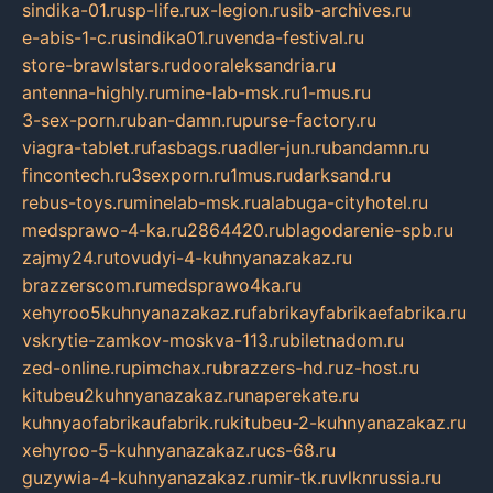
sindika-01.ru
sp-life.ru
x-legion.ru
sib-archives.ru
e-abis-1-c.ru
sindika01.ru
venda-festival.ru
store-brawlstars.ru
dooraleksandria.ru
antenna-highly.ru
mine-lab-msk.ru
1-mus.ru
3-sex-porn.ru
ban-damn.ru
purse-factory.ru
viagra-tablet.ru
fasbags.ru
adler-jun.ru
bandamn.ru
fincontech.ru
3sexporn.ru
1mus.ru
darksand.ru
rebus-toys.ru
minelab-msk.ru
alabuga-cityhotel.ru
medsprawo-4-ka.ru
2864420.ru
blagodarenie-spb.ru
zajmy24.ru
tovudyi-4-kuhnyanazakaz.ru
brazzerscom.ru
medsprawo4ka.ru
xehyroo5kuhnyanazakaz.ru
fabrikayfabrikaefabrika.ru
vskrytie-zamkov-moskva-113.ru
biletnadom.ru
zed-online.ru
pimchax.ru
brazzers-hd.ru
z-host.ru
kitubeu2kuhnyanazakaz.ru
naperekate.ru
kuhnyaofabrikaufabrik.ru
kitubeu-2-kuhnyanazakaz.ru
xehyroo-5-kuhnyanazakaz.ru
cs-68.ru
guzywia-4-kuhnyanazakaz.ru
mir-tk.ru
vlknrussia.ru