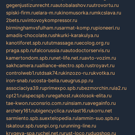
gegenjustizunrecht.ru
autobalashov.ru
utrovortu.ru
spiski-firm.ru
elara-m.ru
kinomusorka.ru
mkcslava.ru
2bets.ru
vintovoykompressor.ru
birminghamvsfulham.ru
sarmat-komp.ru
pioneeri.ru
amadis-chocolate.ru
shkurki-karakulya.ru
kanotiforet.spb.ru
tutmassage.ru
ecolog.org.ru
praga.spb.ru
falcorussia.ru
autodoctorservis.ru
kamertondom.spb.ru
net-life.net.ru
avto-vozim.ru
sakhcamera.ru
alliance-electro.spb.ru
stroyavt.ru
controlweb1.ru
tdsak74.ru
kinzozo-ru.ru
kvotka.ru
iron-snab.ru
costa-bella.ru
eugrus.pp.ru
associaciya39.ru
primexpo.spb.ru
bezmorchin.ru
ia2.ru
cpt21.ru
ispecspb.ru
regahost.ru
kolosok-elita.ru
tae-kwon.ru
consrio.com.ru
insiam.ru
avegainfo.ru
archery161.ru
bigencyclica.ru
vlast16.ru
korru.net
sarmiento.spb.su
extelopedia.ru
lammin-suo.spb.ru
iskatour.spb.ru
snpi.org.ru
running-line.ru
krygeva-spa.ru
chel.net.ru
rust-loco.ru
dugshop.ru