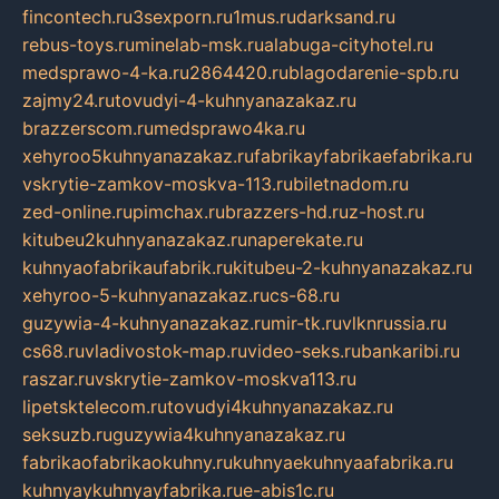
fincontech.ru
3sexporn.ru
1mus.ru
darksand.ru
rebus-toys.ru
minelab-msk.ru
alabuga-cityhotel.ru
medsprawo-4-ka.ru
2864420.ru
blagodarenie-spb.ru
zajmy24.ru
tovudyi-4-kuhnyanazakaz.ru
brazzerscom.ru
medsprawo4ka.ru
xehyroo5kuhnyanazakaz.ru
fabrikayfabrikaefabrika.ru
vskrytie-zamkov-moskva-113.ru
biletnadom.ru
zed-online.ru
pimchax.ru
brazzers-hd.ru
z-host.ru
kitubeu2kuhnyanazakaz.ru
naperekate.ru
kuhnyaofabrikaufabrik.ru
kitubeu-2-kuhnyanazakaz.ru
xehyroo-5-kuhnyanazakaz.ru
cs-68.ru
guzywia-4-kuhnyanazakaz.ru
mir-tk.ru
vlknrussia.ru
cs68.ru
vladivostok-map.ru
video-seks.ru
bankaribi.ru
raszar.ru
vskrytie-zamkov-moskva113.ru
lipetsktelecom.ru
tovudyi4kuhnyanazakaz.ru
seksuzb.ru
guzywia4kuhnyanazakaz.ru
fabrikaofabrikaokuhny.ru
kuhnyaekuhnyaafabrika.ru
kuhnyaykuhnyayfabrika.ru
e-abis1c.ru