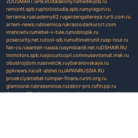
ZOOSMART.SPB.RU
dalakony.ru
medikijob.ru
remontt.spb.ru
photostudia.spb.ru
myragon.ru
terramia.ru
academy62.ru
gardengallereya.ru
rti.com.ru
artem-news.ru
biserinca.ru
krasnodarkurort.com
imshowtv.ru
mebel-v-tule.ru
mobtopik.ru
pcsecurity.net.ru
tool-sib.ru
multimetrunit.ru
sp-tour.ru
fan-cs.ru
santeh-russia.ru
symbian9.net.ru
DSHAIR.RU
tmmotors.spb.ru
xjocuricopii.com
musavtomat.msk.ru
obustrojdom.ru
sovetcik.ru
ybaranovskaya.ru
ppknews.ru
cult-alshei.ru
JAPANRUSSIA.RU
proekciyamebel.ru
imper-finans.ru
rim.org.ru
glamourai.ru
brassminus.ru
zabor-pro.ru
ftn.pp.ru
dorogoe58.ru
laimengpacker.ru
kuzova-zapchasti.ru
sageerp.ru
taxodrom.ru
dsrazvitie.ru
hardcity.net.ru
ratinghomegames.ru
topservice25.ru
gubernyan.ru
gtglasslined.ru
ii4.ru
tssport.spb.ru
andorra24.com
blackwallstreet.ru
oboimos.ru
optim-doors.com.ru
ikuch.ru
nycr.org.ru
npa21.ru
vremya-ch.spb.ru