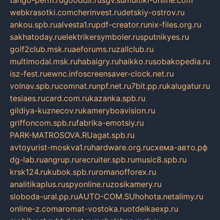
tango-perm.ru
gooddir.ru
sgv.su
multiki-online.com
webkrasotki.com
cherinvest.ru
detskiy-ostrov.ru
ankou.spb.ru
alvesta1.ru
pdf-creator.ru
nix-files.org.ru
sakhatoday.ru
elektrikersymboler.ru
sputnikyes.ru
golf2club.msk.ru
aeforums.ru
zallclub.ru
multimodal.msk.ru
habaigry.ru
haikko.ru
sobakopedia.ru
isz-fest.ru
ewnc.info
screensaver-clock.net.ru
volnav.spb.ru
comnat.ru
npf.net.ru
7bit.pp.ru
kalugatur.ru
tesiaes.ru
card.com.ru
kazanka.spb.ru
gildiya-kuznecov.ru
kameryboavision.ru
griffoncom.spb.ru
fabrika-emotsiy.ru
PARK-MATROSOVA.RU
agat.spb.ru
avtoyurist-moskva1.ru
hardware.org.ru
схема-авто.рф
dg-lab.ru
angrup.ru
recruiter.spb.ru
music8.spb.ru
krsk124.ru
kubok.spb.ru
romanofforex.ru
analitikaplus.ru
spyonline.ru
zosikamery.ru
sloboda-ural.pp.ru
AUTO-COM.SU
hohota.net
alimy.ru
online-z.com
aromat-vostoka.ru
otdelkaexp.ru