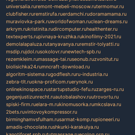
universalia.ru
remont-mebeli-moscow.ru
termomur.ru
clubfisher.ru
remstirufa.ru
erdamchi.ru
doramamama.ru
muraviovka-park.ru
worldofwoman.ru
clean-dreams.ru
arkrym.ru
kristinita.ru
dircomputer.ru
healthenter.ru
textexperts.ru
pivnaya-kruzhka.ru
kinofilmy-2021.ru
demolalapaluza.ru
tanyavanya.ru
remstir-tolyatti.ru
msdip.ru
jdol.ru
sokolovr.ru
newtech-spb.ru
rezemkleim.ru
massage-tai.ru
seonub.ru
zvonitut.ru
biolisichka24.ru
mncraft-download.ru
algoritm-sistema.ru
godflesh.ru
ru-industria.ru
zebra-tlt.ru
okna-proficom.ru
erynok.ru
onlinekinospace.ru
startupstudio-fefu.ru
zarges-ru.ru
gegenjustizunrecht.ru
autobalashov.ru
utrovortu.ru
spiski-firm.ru
elara-m.ru
kinomusorka.ru
mkcslava.ru
2bets.ru
vintovoykompressor.ru
birminghamvsfulham.ru
sarmat-komp.ru
pioneeri.ru
amadis-chocolate.ru
shkurki-karakulya.ru
kanotiforet.spb.ru
tutmassage.ru
ecolog.org.ru