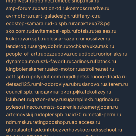
mobilvest.ru
bbd.net.ru
mebelshop.msk.ru
smp-forum.ru
bastion-td.ru
kosmoscreative.ru
avrmotors.ru
art-galadesign.ru
tiffany-c.ru
ecostep-samara.ru
d-p.spb.ru
галактика73.рф
sko.com.ru
davitamebel-spb.ru
fotsis.ru
tesiaes.ru
kokoroyari.spb.ru
blesna-kazan.ru
mossilver.ru
lenderoq.ru
sergeydobrin.ru
tochkazvuka.msk.ru
people-of-art.ru
bezzubova.ru
clubtibet.ru
orior-aks.ru
dynamoauto.ru
szk-favorit.ru
carlines.ru
flatnsk.ru
kingbolenskaner.ru
alex-motor.ru
astroline.net.ru
act1.spb.ru
polyglot.com.ru
gidlipetsk.ru
ooo-driada.ru
detsad125.ru
mir-zdoroviya.ru
bruslanovo.ru
siterem.ru
council.spb.ru
лодкипатриот.рф
kafekolizey.ru
iclub.net.ru
gazon-easy.ru
sugarepilekb.ru
grinox.ru
pylesostineco.ru
msts-ozarenie.ru
kameryjooan.ru
artemovskij.ru
dopler.spb.ru
aid70.ru
metall-perm.ru
ndm.msk.ru
ratingzooshop.ru
apiaccess.ru
globalautotrade.info
bezverhovskoe.ru
drsschool.ru