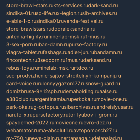
store-brawl-stars.ru
kts-services.ru
dark-sand.ru
sindika-01.ru
sp-life.ru
x-legion.ru
sib-archives.ru
e-abis-1-c.ru
sindika01.ru
venda-festival.ru
store-brawlstars.ru
dooraleksandria.ru
antenna-highly.ru
mine-lab-msk.ru
1-mus.ru
3-sex-porn.ru
ban-damn.ru
purse-factory.ru
viagra-tablet.ru
fasbags.ru
adler-jun.ru
bandamn.ru
fincontech.ru
3sexporn.ru
1mus.ru
darksand.ru
rebus-toys.ru
minelab-msk.ru
rtdco.ru
seo-prodvizhenie-sajtov-stroitelnyh-kompanij.ru
card-voice.ru
rulonnyygazon177.ru
snow-guard.ru
domizbrusa-9x12spb.ru
demaholding.ru
aalse.ru
a380club.ru
argentinamia.ru
perkoka.ru
movie-one.ru
perk-oka.ru
g-octopus.ru
sibarchives.ru
andreislyusar.ru
naruto-x.ru
pursefactory.ru
tor-lyubov-i-grom.ru
spayderhed-2022.ru
movieone.ru
evro-dez.ru
webamator.ru
ma-absolut1.ru
avtopomosch27.ru
nv-750.ru
news-plain.ru
nertansaga.ru
delanalad.ru