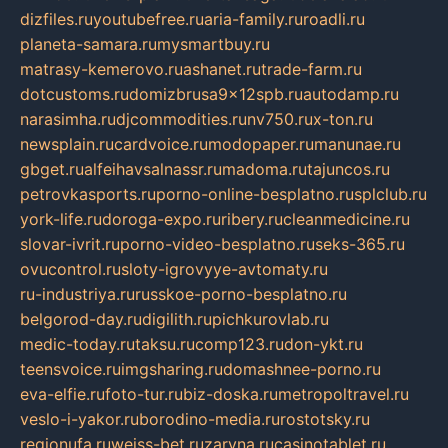
dizfiles.ru
youtubefree.ru
aria-family.ru
roadli.ru
planeta-samara.ru
mysmartbuy.ru
matrasy-kemerovo.ru
ashanet.ru
trade-farm.ru
dotcustoms.ru
domizbrusa9x12spb.ru
autodamp.ru
narasimha.ru
djcommodities.ru
nv750.ru
x-ton.ru
newsplain.ru
cardvoice.ru
modopaper.ru
manunae.ru
gbget.ru
alfeihavsalnassr.ru
madoma.ru
tajuncos.ru
petrovkasports.ru
porno-online-besplatno.ru
splclub.ru
york-life.ru
doroga-expo.ru
ribery.ru
cleanmedicine.ru
slovar-ivrit.ru
porno-video-besplatno.ru
seks-365.ru
ovucontrol.ru
sloty-igrovyye-avtomaty.ru
ru-industriya.ru
russkoe-porno-besplatno.ru
belgorod-day.ru
digilith.ru
pichkurovlab.ru
medic-today.ru
taksu.ru
comp123.ru
don-ykt.ru
teensvoice.ru
imgsharing.ru
domashnee-porno.ru
eva-elfie.ru
foto-tur.ru
biz-doska.ru
metropoltravel.ru
veslo-i-yakor.ru
borodino-media.ru
rostotsky.ru
regionufa.ru
weiss-bet.ru
zaryna.ru
casinotablet.ru