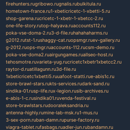
firehunters.ru
gribowo.ru
gnalis.ru
bulkitula.ru
hometown-france.ru
1-xbeticricetc-1-xbetti-5.ru
shop-garena.ru
cricetc-1-xbetr-1-xbetcc-2.ru
one-life-story.ru
top-halyava.ru
accounts112.ru
poka-vse-doma-2.ru
3-d-file.ru
hahahaharms.ru
g2012.ru
tst-1.ru
shaggy-cat.ru
opsmgr.ru
ev-gallery.ru
g-2012.ru
ops-mgr.ru
accounts-112.ru
csm-demo.ru
poka-vse-doma2.ru
airgungames.ru
allseo-host.ru
tehosmotre.ru
varieta-yug.ru
cricetc1xbetr1xbetcc2.ru
raytor-d.ru
atillagunn.ru
3d-file.ru
1xbeticricetc1xbetti5.ru
uafoot-statti.ru
e-abis1c.ru
store-brawl-stars.ru
kts-services.ru
dark-sand.ru
sindika-01.ru
sp-life.ru
x-legion.ru
sib-archives.ru
e-abis-1-c.ru
sindika01.ru
venda-festival.ru
store-brawlstars.ru
dooraleksandria.ru
antenna-highly.ru
mine-lab-msk.ru
1-mus.ru
3-sex-porn.ru
ban-damn.ru
purse-factory.ru
viagra-tablet.ru
fasbags.ru
adler-jun.ru
bandamn.ru