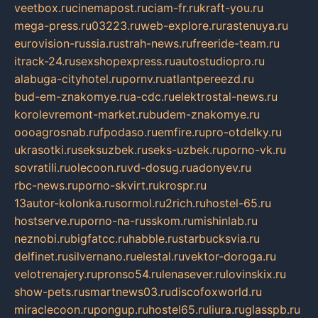
veetbox.ru
cinemapost.ru
ciam-fr.ru
kraft-you.ru
mega-press.ru
03223.ru
web-explore.ru
rastenuya.ru
eurovision-russia.ru
strah-news.ru
freeride-team.ru
itrack-24.ru
sexshopexpress.ru
autostudiopro.ru
alabuga-cityhotel.ru
pornv.ru
atlantpereezd.ru
bud-em-znakomye.ru
a-cdc.ru
elektrostal-news.ru
korolevremont-market.ru
budem-znakomye.ru
oooagrosnab.ru
fpodaso.ru
emfire.ru
pro-otdelky.ru
ukrasotki.ru
seksuzbek.ru
seks-uzbek.ru
porno-vk.ru
sovratili.ru
olecoon.ru
vd-dosug.ru
adonyev.ru
rbc-news.ru
porno-skvirt.ru
krospr.ru
13autor-kolonka.ru
sormol.ru
2rich.ru
hostel-65.ru
hostserve.ru
porno-na-russkom.ru
mishinlab.ru
neznobi.ru
bigfatcc.ru
habble.ru
starbucksvia.ru
delfinet.ru
silvernano.ru
elestal.ru
vektor-doroga.ru
velotrenajery.ru
pronso54.ru
lenasever.ru
lovinskix.ru
show-pets.ru
smartnews03.ru
discofoxworld.ru
miraclecoon.ru
pongup.ru
hostel65.ru
liura.ru
glasspb.ru