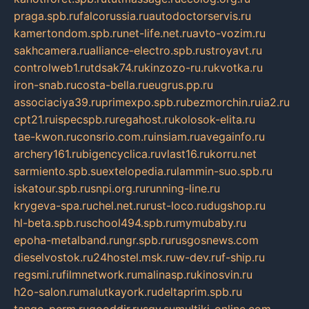
praga.spb.ru
falcorussia.ru
autodoctorservis.ru
kamertondom.spb.ru
net-life.net.ru
avto-vozim.ru
sakhcamera.ru
alliance-electro.spb.ru
stroyavt.ru
controlweb1.ru
tdsak74.ru
kinzozo-ru.ru
kvotka.ru
iron-snab.ru
costa-bella.ru
eugrus.pp.ru
associaciya39.ru
primexpo.spb.ru
bezmorchin.ru
ia2.ru
cpt21.ru
ispecspb.ru
regahost.ru
kolosok-elita.ru
tae-kwon.ru
consrio.com.ru
insiam.ru
avegainfo.ru
archery161.ru
bigencyclica.ru
vlast16.ru
korru.net
sarmiento.spb.su
extelopedia.ru
lammin-suo.spb.ru
iskatour.spb.ru
snpi.org.ru
running-line.ru
krygeva-spa.ru
chel.net.ru
rust-loco.ru
dugshop.ru
hl-beta.spb.ru
school494.spb.ru
mymubaby.ru
epoha-metalband.ru
ngr.spb.ru
rusgosnews.com
dieselvostok.ru
24hostel.msk.ru
w-dev.ru
f-ship.ru
regsmi.ru
filmnetwork.ru
malinasp.ru
kinosvin.ru
h2o-salon.ru
malutkayork.ru
deltaprim.spb.ru