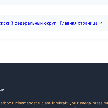
лжский федеральный округ
|
Главная страница
→
сии
eetbox.ru
cinemapost.ru
ciam-fr.ru
kraft-you.ru
mega-press.ru