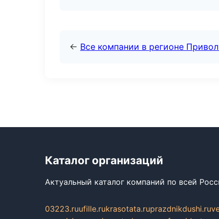
←
Все компании в регионе Приво
Каталог организаций
Актуальный каталог компаний по всей Рос
03223.ru
ufille.ru
krasotata.ru
prazdnikdushi.ru
v