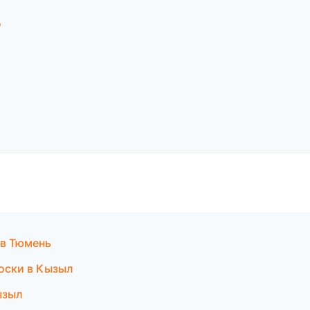
д
 в Тюмень
оски в Кызыл
ызыл