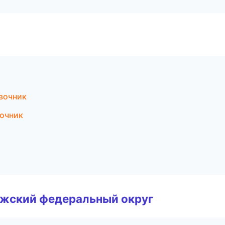
вочник
вочник
лжский федеральный округ