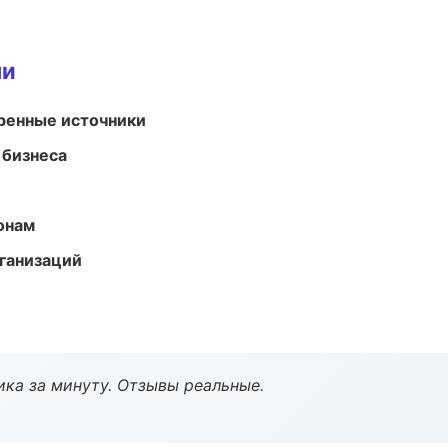
ми
еренные источники
 бизнеса
онам
ганизаций
ка за минуту. Отзывы реальные.