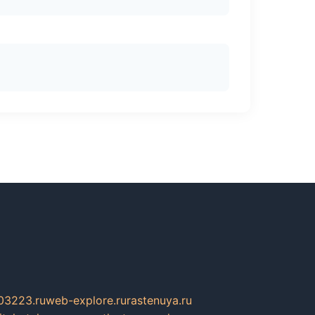
03223.ru
web-explore.ru
rastenuya.ru