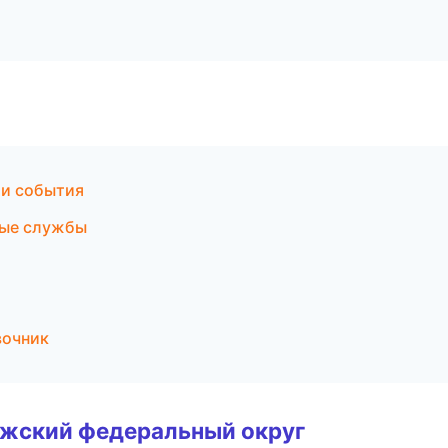
 и события
ные службы
вочник
лжский федеральный округ