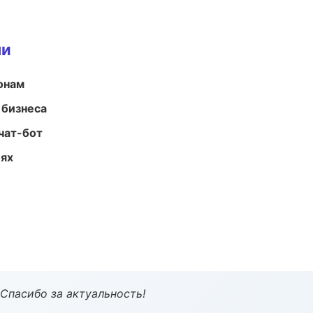
ми
онам
 бизнеса
чат-бот
иях
 Спасибо за актуальность!