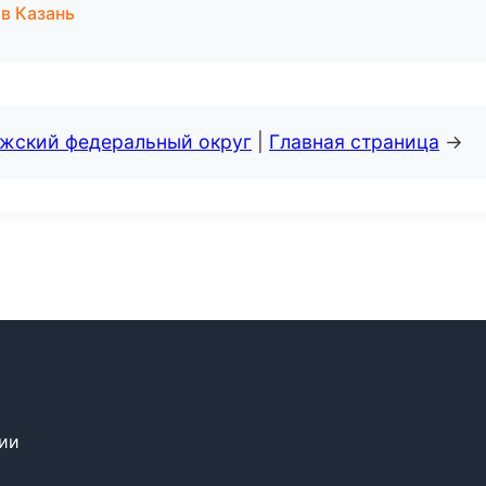
 в Казань
лжский федеральный округ
|
Главная страница
→
сии