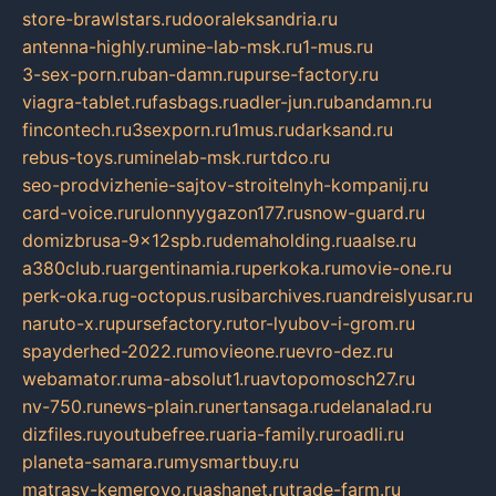
store-brawlstars.ru
dooraleksandria.ru
antenna-highly.ru
mine-lab-msk.ru
1-mus.ru
3-sex-porn.ru
ban-damn.ru
purse-factory.ru
viagra-tablet.ru
fasbags.ru
adler-jun.ru
bandamn.ru
fincontech.ru
3sexporn.ru
1mus.ru
darksand.ru
rebus-toys.ru
minelab-msk.ru
rtdco.ru
seo-prodvizhenie-sajtov-stroitelnyh-kompanij.ru
card-voice.ru
rulonnyygazon177.ru
snow-guard.ru
domizbrusa-9x12spb.ru
demaholding.ru
aalse.ru
a380club.ru
argentinamia.ru
perkoka.ru
movie-one.ru
perk-oka.ru
g-octopus.ru
sibarchives.ru
andreislyusar.ru
naruto-x.ru
pursefactory.ru
tor-lyubov-i-grom.ru
spayderhed-2022.ru
movieone.ru
evro-dez.ru
webamator.ru
ma-absolut1.ru
avtopomosch27.ru
nv-750.ru
news-plain.ru
nertansaga.ru
delanalad.ru
dizfiles.ru
youtubefree.ru
aria-family.ru
roadli.ru
planeta-samara.ru
mysmartbuy.ru
matrasy-kemerovo.ru
ashanet.ru
trade-farm.ru