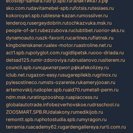
ecostep-samara.ru
d-p.spb.ru
галактика73.рф
sko.com.ru
davitamebel-spb.ru
fotsis.ru
tesiaes.ru
kokoroyari.spb.ru
blesna-kazan.ru
mossilver.ru
lenderoq.ru
sergeydobrin.ru
tochkazvuka.msk.ru
people-of-art.ru
bezzubova.ru
clubtibet.ru
orior-aks.ru
dynamoauto.ru
szk-favorit.ru
carlines.ru
flatnsk.ru
kingbolenskaner.ru
alex-motor.ru
astroline.net.ru
act1.spb.ru
polyglot.com.ru
gidlipetsk.ru
ooo-driada.ru
detsad125.ru
mir-zdoroviya.ru
bruslanovo.ru
siterem.ru
council.spb.ru
лодкипатриот.рф
kafekolizey.ru
iclub.net.ru
gazon-easy.ru
sugarepilekb.ru
grinox.ru
pylesostineco.ru
msts-ozarenie.ru
kameryjooan.ru
artemovskij.ru
dopler.spb.ru
aid70.ru
metall-perm.ru
ndm.msk.ru
ratingzooshop.ru
apiaccess.ru
globalautotrade.info
bezverhovskoe.ru
drsschool.ru
ZOOSMART.SPB.RU
dalakony.ru
medikijob.ru
remontt.spb.ru
photostudia.spb.ru
myragon.ru
terramia.ru
academy62.ru
gardengallereya.ru
rti.com.ru