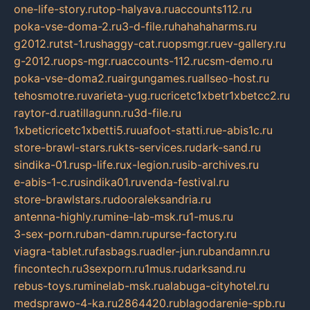
one-life-story.ru
top-halyava.ru
accounts112.ru
poka-vse-doma-2.ru
3-d-file.ru
hahahaharms.ru
g2012.ru
tst-1.ru
shaggy-cat.ru
opsmgr.ru
ev-gallery.ru
g-2012.ru
ops-mgr.ru
accounts-112.ru
csm-demo.ru
poka-vse-doma2.ru
airgungames.ru
allseo-host.ru
tehosmotre.ru
varieta-yug.ru
cricetc1xbetr1xbetcc2.ru
raytor-d.ru
atillagunn.ru
3d-file.ru
1xbeticricetc1xbetti5.ru
uafoot-statti.ru
e-abis1c.ru
store-brawl-stars.ru
kts-services.ru
dark-sand.ru
sindika-01.ru
sp-life.ru
x-legion.ru
sib-archives.ru
e-abis-1-c.ru
sindika01.ru
venda-festival.ru
store-brawlstars.ru
dooraleksandria.ru
antenna-highly.ru
mine-lab-msk.ru
1-mus.ru
3-sex-porn.ru
ban-damn.ru
purse-factory.ru
viagra-tablet.ru
fasbags.ru
adler-jun.ru
bandamn.ru
fincontech.ru
3sexporn.ru
1mus.ru
darksand.ru
rebus-toys.ru
minelab-msk.ru
alabuga-cityhotel.ru
medsprawo-4-ka.ru
2864420.ru
blagodarenie-spb.ru