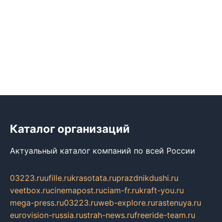
Каталог организаций
Актуальный каталог компаний по всей России
03223.ru
ufille.ru
krasotata.ru
prazdnikdushi.ru
veetbox.ru
cinemapost.ru
ciam-fr.ru
kraft-you.ru
mega-press.ru
03223.ru
web-explore.ru
rastenuya.ru
eurovision-russia.ru
strah-news.ru
freeride-team.ru