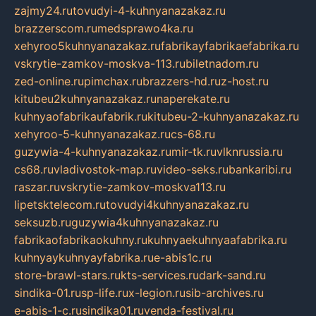
zajmy24.ru
tovudyi-4-kuhnyanazakaz.ru
brazzerscom.ru
medsprawo4ka.ru
xehyroo5kuhnyanazakaz.ru
fabrikayfabrikaefabrika.ru
vskrytie-zamkov-moskva-113.ru
biletnadom.ru
zed-online.ru
pimchax.ru
brazzers-hd.ru
z-host.ru
kitubeu2kuhnyanazakaz.ru
naperekate.ru
kuhnyaofabrikaufabrik.ru
kitubeu-2-kuhnyanazakaz.ru
xehyroo-5-kuhnyanazakaz.ru
cs-68.ru
guzywia-4-kuhnyanazakaz.ru
mir-tk.ru
vlknrussia.ru
cs68.ru
vladivostok-map.ru
video-seks.ru
bankaribi.ru
raszar.ru
vskrytie-zamkov-moskva113.ru
lipetsktelecom.ru
tovudyi4kuhnyanazakaz.ru
seksuzb.ru
guzywia4kuhnyanazakaz.ru
fabrikaofabrikaokuhny.ru
kuhnyaekuhnyaafabrika.ru
kuhnyaykuhnyayfabrika.ru
e-abis1c.ru
store-brawl-stars.ru
kts-services.ru
dark-sand.ru
sindika-01.ru
sp-life.ru
x-legion.ru
sib-archives.ru
e-abis-1-c.ru
sindika01.ru
venda-festival.ru