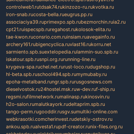
controlweb1.ru
tdsak74.ru
kinzozo-ru.ru
kvotka.ru
iron-snab.ru
costa-bella.ru
eugrus.pp.ru
associaciya39.ru
primexpo.spb.ru
bezmorchin.ru
ia2.ru
cpt21.ru
ispecspb.ru
regahost.ru
kolosok-elita.ru
tae-kwon.ru
consrio.com.ru
insiam.ru
avegainfo.ru
archery161.ru
bigencyclica.ru
vlast16.ru
korru.net
sarmiento.spb.su
extelopedia.ru
lammin-suo.spb.ru
iskatour.spb.ru
snpi.org.ru
running-line.ru
krygeva-spa.ru
chel.net.ru
rust-loco.ru
dugshop.ru
hl-beta.spb.ru
school494.spb.ru
mymubaby.ru
epoha-metalband.ru
ngr.spb.ru
rusgosnews.com
dieselvostok.ru
24hostel.msk.ru
w-dev.ru
f-ship.ru
regsmi.ru
filmnetwork.ru
malinasp.ru
kinosvin.ru
h2o-salon.ru
malutkayork.ru
deltaprim.spb.ru
tango-perm.ru
gooddir.ru
sgv.su
multiki-online.com
webkrasotki.com
cherinvest.ru
detskiy-ostrov.ru
ankou.spb.ru
alvesta1.ru
pdf-creator.ru
nix-files.org.ru