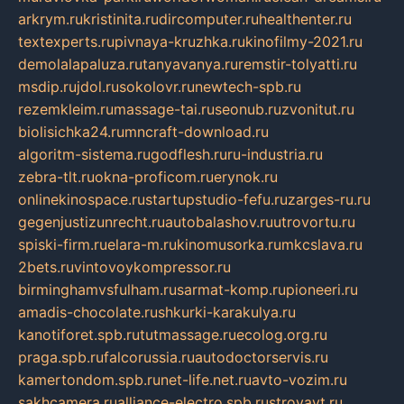
arkrym.ru
kristinita.ru
dircomputer.ru
healthenter.ru
textexperts.ru
pivnaya-kruzhka.ru
kinofilmy-2021.ru
demolalapaluza.ru
tanyavanya.ru
remstir-tolyatti.ru
msdip.ru
jdol.ru
sokolovr.ru
newtech-spb.ru
rezemkleim.ru
massage-tai.ru
seonub.ru
zvonitut.ru
biolisichka24.ru
mncraft-download.ru
algoritm-sistema.ru
godflesh.ru
ru-industria.ru
zebra-tlt.ru
okna-proficom.ru
erynok.ru
onlinekinospace.ru
startupstudio-fefu.ru
zarges-ru.ru
gegenjustizunrecht.ru
autobalashov.ru
utrovortu.ru
spiski-firm.ru
elara-m.ru
kinomusorka.ru
mkcslava.ru
2bets.ru
vintovoykompressor.ru
birminghamvsfulham.ru
sarmat-komp.ru
pioneeri.ru
amadis-chocolate.ru
shkurki-karakulya.ru
kanotiforet.spb.ru
tutmassage.ru
ecolog.org.ru
praga.spb.ru
falcorussia.ru
autodoctorservis.ru
kamertondom.spb.ru
net-life.net.ru
avto-vozim.ru
sakhcamera.ru
alliance-electro.spb.ru
stroyavt.ru