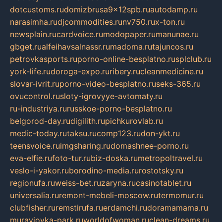
dotcustoms.ru
domizbrusa9x12spb.ru
autodamp.ru
narasimha.ru
djcommodities.ru
nv750.ru
x-ton.ru
newsplain.ru
cardvoice.ru
modopaper.ru
manunae.ru
gbget.ru
alfeihavsalnassr.ru
madoma.ru
tajuncos.ru
petrovkasports.ru
porno-online-besplatno.ru
splclub.ru
york-life.ru
doroga-expo.ru
ribery.ru
cleanmedicine.ru
slovar-ivrit.ru
porno-video-besplatno.ru
seks-365.ru
ovucontrol.ru
sloty-igrovyye-avtomaty.ru
ru-industriya.ru
russkoe-porno-besplatno.ru
belgorod-day.ru
digilith.ru
pichkurovlab.ru
medic-today.ru
taksu.ru
comp123.ru
don-ykt.ru
teensvoice.ru
imgsharing.ru
domashnee-porno.ru
eva-elfie.ru
foto-tur.ru
biz-doska.ru
metropoltravel.ru
veslo-i-yakor.ru
borodino-media.ru
rostotsky.ru
regionufa.ru
weiss-bet.ru
zaryna.ru
casinotablet.ru
universalia.ru
remont-mebeli-moscow.ru
termomur.ru
clubfisher.ru
remstirufa.ru
erdamchi.ru
doramamama.ru
muraviovka-park.ru
worldofwoman.ru
clean-dreams.ru