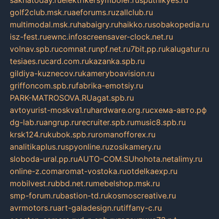
sakhatoday.ru
elektrikersymboler.ru
sputnikyes.ru
golf2club.msk.ru
aeforums.ru
zallclub.ru
multimodal.msk.ru
habaigry.ru
haikko.ru
sobakopedia.ru
isz-fest.ru
ewnc.info
screensaver-clock.net.ru
volnav.spb.ru
comnat.ru
npf.net.ru
7bit.pp.ru
kalugatur.ru
tesiaes.ru
card.com.ru
kazanka.spb.ru
gildiya-kuznecov.ru
kameryboavision.ru
griffoncom.spb.ru
fabrika-emotsiy.ru
PARK-MATROSOVA.RU
agat.spb.ru
avtoyurist-moskva1.ru
hardware.org.ru
схема-авто.рф
dg-lab.ru
angrup.ru
recruiter.spb.ru
music8.spb.ru
krsk124.ru
kubok.spb.ru
romanofforex.ru
analitikaplus.ru
spyonline.ru
zosikamery.ru
sloboda-ural.pp.ru
AUTO-COM.SU
hohota.net
alimy.ru
online-z.com
aromat-vostoka.ru
otdelkaexp.ru
mobilvest.ru
bbd.net.ru
mebelshop.msk.ru
smp-forum.ru
bastion-td.ru
kosmoscreative.ru
avrmotors.ru
art-galadesign.ru
tiffany-c.ru