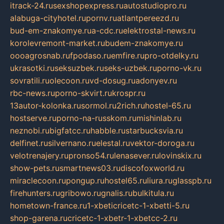
itrack-24.ru
sexshopexpress.ru
autostudiopro.ru
alabuga-cityhotel.ru
pornv.ru
atlantpereezd.ru
bud-em-znakomye.ru
a-cdc.ru
elektrostal-news.ru
korolevremont-market.ru
budem-znakomye.ru
oooagrosnab.ru
fpodaso.ru
emfire.ru
pro-otdelky.ru
ukrasotki.ru
seksuzbek.ru
seks-uzbek.ru
porno-vk.ru
sovratili.ru
olecoon.ru
vd-dosug.ru
adonyev.ru
rbc-news.ru
porno-skvirt.ru
krospr.ru
13autor-kolonka.ru
sormol.ru
2rich.ru
hostel-65.ru
hostserve.ru
porno-na-russkom.ru
mishinlab.ru
neznobi.ru
bigfatcc.ru
habble.ru
starbucksvia.ru
delfinet.ru
silvernano.ru
elestal.ru
vektor-doroga.ru
velotrenajery.ru
pronso54.ru
lenasever.ru
lovinskix.ru
show-pets.ru
smartnews03.ru
discofoxworld.ru
miraclecoon.ru
pongup.ru
hostel65.ru
liura.ru
glasspb.ru
firehunters.ru
gribowo.ru
gnalis.ru
bulkitula.ru
hometown-france.ru
1-xbeticricetc-1-xbetti-5.ru
shop-garena.ru
cricetc-1-xbetr-1-xbetcc-2.ru