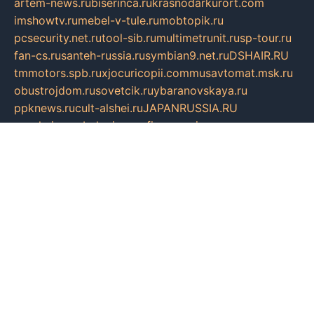
artem-news.ru
biserinca.ru
krasnodarkurort.com
imshowtv.ru
mebel-v-tule.ru
mobtopik.ru
pcsecurity.net.ru
tool-sib.ru
multimetrunit.ru
sp-tour.ru
fan-cs.ru
santeh-russia.ru
symbian9.net.ru
DSHAIR.RU
tmmotors.spb.ru
xjocuricopii.com
musavtomat.msk.ru
obustrojdom.ru
sovetcik.ru
ybaranovskaya.ru
ppknews.ru
cult-alshei.ru
JAPANRUSSIA.RU
proekciyamebel.ru
imper-finans.ru
rim.org.ru
glamourai.ru
brassminus.ru
zabor-pro.ru
ftn.pp.ru
dorogoe58.ru
laimengpacker.ru
kuzova-zapchasti.ru
sageerp.ru
taxodrom.ru
dsrazvitie.ru
hardcity.net.ru
ratinghomegames.ru
topservice25.ru
gubernyan.ru
gtglasslined.ru
ii4.ru
tssport.spb.ru
andorra24.com
blackwallstreet.ru
oboimos.ru
optim-doors.com.ru
ikuch.ru
nycr.org.ru
npa21.ru
vremya-ch.spb.ru
desert000.ru
ivtorgi.ru
ifiori.ru
catalog-statei.ru
dcv.org.ru
spetsmaster174.ru
ipkameryhiseeu.ru
dum26.ru
ruspol.spb.ru
fr-opendp.ru
kam-solnyshko.ru