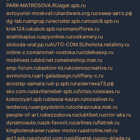
PARK-MATROSOVA.RU
agat.spb.ru
avtoyurist-moskva1.ru
hardware.org.ru
схема-авто.рф
dg-lab.ru
angrup.ru
recruiter.spb.ru
music8.spb.ru
krsk124.ru
kubok.spb.ru
romanofforex.ru
analitikaplus.ru
spyonline.ru
zosikamery.ru
sloboda-ural.pp.ru
AUTO-COM.SU
hohota.net
alimy.ru
online-z.com
aromat-vostoka.ru
otdelkaexp.ru
mobilvest.ru
bbd.net.ru
mebelshop.msk.ru
smp-forum.ru
bastion-td.ru
kosmoscreative.ru
avrmotors.ru
art-galadesign.ru
tiffany-c.ru
ecostep-samara.ru
d-p.spb.ru
галактика73.рф
sko.com.ru
davitamebel-spb.ru
fotsis.ru
tesiaes.ru
kokoroyari.spb.ru
blesna-kazan.ru
mossilver.ru
lenderoq.ru
sergeydobrin.ru
tochkazvuka.msk.ru
people-of-art.ru
bezzubova.ru
clubtibet.ru
orior-aks.ru
dynamoauto.ru
szk-favorit.ru
carlines.ru
flatnsk.ru
kingbolenskaner.ru
alex-motor.ru
astroline.net.ru
act1.spb.ru
polyglot.com.ru
gidlipetsk.ru
ooo-driada.ru