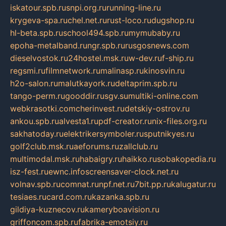
iskatour.spb.ru
snpi.org.ru
running-line.ru
krygeva-spa.ru
chel.net.ru
rust-loco.ru
dugshop.ru
hl-beta.spb.ru
school494.spb.ru
mymubaby.ru
epoha-metalband.ru
ngr.spb.ru
rusgosnews.com
dieselvostok.ru
24hostel.msk.ru
w-dev.ru
f-ship.ru
regsmi.ru
filmnetwork.ru
malinasp.ru
kinosvin.ru
h2o-salon.ru
malutkayork.ru
deltaprim.spb.ru
tango-perm.ru
gooddir.ru
sgv.su
multiki-online.com
webkrasotki.com
cherinvest.ru
detskiy-ostrov.ru
ankou.spb.ru
alvesta1.ru
pdf-creator.ru
nix-files.org.ru
sakhatoday.ru
elektrikersymboler.ru
sputnikyes.ru
golf2club.msk.ru
aeforums.ru
zallclub.ru
multimodal.msk.ru
habaigry.ru
haikko.ru
sobakopedia.ru
isz-fest.ru
ewnc.info
screensaver-clock.net.ru
volnav.spb.ru
comnat.ru
npf.net.ru
7bit.pp.ru
kalugatur.ru
tesiaes.ru
card.com.ru
kazanka.spb.ru
gildiya-kuznecov.ru
kameryboavision.ru
griffoncom.spb.ru
fabrika-emotsiy.ru