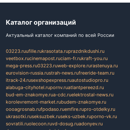
Каталог организаций
Актуальный каталог компаний по всей России
03223.ru
ufille.ru
krasotata.ru
prazdnikdushi.ru
veetbox.ru
cinemapost.ru
ciam-fr.ru
kraft-you.ru
mega-press.ru
03223.ru
web-explore.ru
rastenuya.ru
eurovision-russia.ru
strah-news.ru
freeride-team.ru
itrack-24.ru
sexshopexpress.ru
autostudiopro.ru
alabuga-cityhotel.ru
pornv.ru
atlantpereezd.ru
bud-em-znakomye.ru
a-cdc.ru
elektrostal-news.ru
korolevremont-market.ru
budem-znakomye.ru
oooagrosnab.ru
fpodaso.ru
emfire.ru
pro-otdelky.ru
ukrasotki.ru
seksuzbek.ru
seks-uzbek.ru
porno-vk.ru
sovratili.ru
olecoon.ru
vd-dosug.ru
adonyev.ru