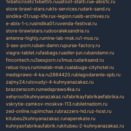
1xbeticricetc1xbetti5.ru
uafoot-statti.ru
e-abis1c.ru
store-brawl-stars.ru
kts-services.ru
dark-sand.ru
sindika-01.ru
sp-life.ru
x-legion.ru
sib-archives.ru
e-abis-1-c.ru
sindika01.ru
venda-festival.ru
store-brawlstars.ru
dooraleksandria.ru
antenna-highly.ru
mine-lab-msk.ru
1-mus.ru
3-sex-porn.ru
ban-damn.ru
purse-factory.ru
viagra-tablet.ru
fasbags.ru
adler-jun.ru
bandamn.ru
fincontech.ru
3sexporn.ru
1mus.ru
darksand.ru
rebus-toys.ru
minelab-msk.ru
alabuga-cityhotel.ru
medsprawo-4-ka.ru
2864420.ru
blagodarenie-spb.ru
zajmy24.ru
tovudyi-4-kuhnyanazakaz.ru
brazzerscom.ru
medsprawo4ka.ru
xehyroo5kuhnyanazakaz.ru
fabrikayfabrikaefabrika.ru
vskrytie-zamkov-moskva-113.ru
biletnadom.ru
zed-online.ru
pimchax.ru
brazzers-hd.ru
z-host.ru
kitubeu2kuhnyanazakaz.ru
naperekate.ru
kuhnyaofabrikaufabrik.ru
kitubeu-2-kuhnyanazakaz.ru