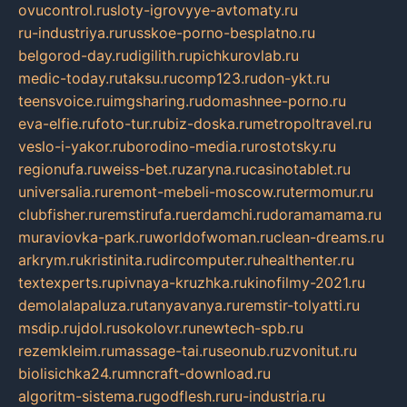
ovucontrol.ru
sloty-igrovyye-avtomaty.ru
ru-industriya.ru
russkoe-porno-besplatno.ru
belgorod-day.ru
digilith.ru
pichkurovlab.ru
medic-today.ru
taksu.ru
comp123.ru
don-ykt.ru
teensvoice.ru
imgsharing.ru
domashnee-porno.ru
eva-elfie.ru
foto-tur.ru
biz-doska.ru
metropoltravel.ru
veslo-i-yakor.ru
borodino-media.ru
rostotsky.ru
regionufa.ru
weiss-bet.ru
zaryna.ru
casinotablet.ru
universalia.ru
remont-mebeli-moscow.ru
termomur.ru
clubfisher.ru
remstirufa.ru
erdamchi.ru
doramamama.ru
muraviovka-park.ru
worldofwoman.ru
clean-dreams.ru
arkrym.ru
kristinita.ru
dircomputer.ru
healthenter.ru
textexperts.ru
pivnaya-kruzhka.ru
kinofilmy-2021.ru
demolalapaluza.ru
tanyavanya.ru
remstir-tolyatti.ru
msdip.ru
jdol.ru
sokolovr.ru
newtech-spb.ru
rezemkleim.ru
massage-tai.ru
seonub.ru
zvonitut.ru
biolisichka24.ru
mncraft-download.ru
algoritm-sistema.ru
godflesh.ru
ru-industria.ru