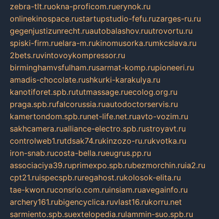
zebra-tlt.ru
okna-proficom.ru
erynok.ru
onlinekinospace.ru
startupstudio-fefu.ru
zarges-ru.ru
gegenjustizunrecht.ru
autobalashov.ru
utrovortu.ru
spiski-firm.ru
elara-m.ru
kinomusorka.ru
mkcslava.ru
2bets.ru
vintovoykompressor.ru
birminghamvsfulham.ru
sarmat-komp.ru
pioneeri.ru
amadis-chocolate.ru
shkurki-karakulya.ru
kanotiforet.spb.ru
tutmassage.ru
ecolog.org.ru
praga.spb.ru
falcorussia.ru
autodoctorservis.ru
kamertondom.spb.ru
net-life.net.ru
avto-vozim.ru
sakhcamera.ru
alliance-electro.spb.ru
stroyavt.ru
controlweb1.ru
tdsak74.ru
kinzozo-ru.ru
kvotka.ru
iron-snab.ru
costa-bella.ru
eugrus.pp.ru
associaciya39.ru
primexpo.spb.ru
bezmorchin.ru
ia2.ru
cpt21.ru
ispecspb.ru
regahost.ru
kolosok-elita.ru
tae-kwon.ru
consrio.com.ru
insiam.ru
avegainfo.ru
archery161.ru
bigencyclica.ru
vlast16.ru
korru.net
sarmiento.spb.su
extelopedia.ru
lammin-suo.spb.ru