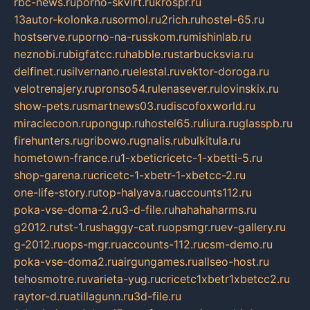
rbc-news.ru
porno-skvirt.ru
krospr.ru
13autor-kolonka.ru
sormol.ru
2rich.ru
hostel-65.ru
hostserve.ru
porno-na-russkom.ru
mishinlab.ru
neznobi.ru
bigfatcc.ru
habble.ru
starbucksvia.ru
delfinet.ru
silvernano.ru
elestal.ru
vektor-doroga.ru
velotrenajery.ru
pronso54.ru
lenasever.ru
lovinskix.ru
show-pets.ru
smartnews03.ru
discofoxworld.ru
miraclecoon.ru
pongup.ru
hostel65.ru
liura.ru
glasspb.ru
firehunters.ru
gribowo.ru
gnalis.ru
bulkitula.ru
hometown-france.ru
1-xbeticricetc-1-xbetti-5.ru
shop-garena.ru
cricetc-1-xbetr-1-xbetcc-2.ru
one-life-story.ru
top-halyava.ru
accounts112.ru
poka-vse-doma-2.ru
3-d-file.ru
hahahaharms.ru
g2012.ru
tst-1.ru
shaggy-cat.ru
opsmgr.ru
ev-gallery.ru
g-2012.ru
ops-mgr.ru
accounts-112.ru
csm-demo.ru
poka-vse-doma2.ru
airgungames.ru
allseo-host.ru
tehosmotre.ru
varieta-yug.ru
cricetc1xbetr1xbetcc2.ru
raytor-d.ru
atillagunn.ru
3d-file.ru