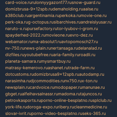
card-voice.ru
rulonnyygazon177.ru
snow-guard.ru
domizbrusa-9x12spb.ru
demaholding.ru
aalse.ru
a380club.ru
argentinamia.ru
perkoka.ru
movie-one.ru
perk-oka.ru
g-octopus.ru
sibarchives.ru
andreislyusar.ru
naruto-x.ru
pursefactory.ru
tor-lyubov-i-grom.ru
spayderhed-2022.ru
movieone.ru
evro-dez.ru
webamator.ru
ma-absolut1.ru
avtopomosch27.ru
nv-750.ru
news-plain.ru
nertansaga.ru
delanalad.ru
dizfiles.ru
youtubefree.ru
aria-family.ru
roadli.ru
planeta-samara.ru
mysmartbuy.ru
matrasy-kemerovo.ru
ashanet.ru
trade-farm.ru
dotcustoms.ru
domizbrusa9x12spb.ru
autodamp.ru
narasimha.ru
djcommodities.ru
nv750.ru
x-ton.ru
newsplain.ru
cardvoice.ru
modopaper.ru
manunae.ru
gbget.ru
alfeihavsalnassr.ru
madoma.ru
tajuncos.ru
petrovkasports.ru
porno-online-besplatno.ru
splclub.ru
york-life.ru
doroga-expo.ru
ribery.ru
cleanmedicine.ru
slovar-ivrit.ru
porno-video-besplatno.ru
seks-365.ru