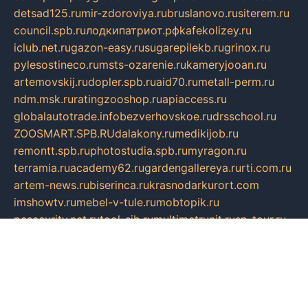
detsad125.ru
mir-zdoroviya.ru
bruslanovo.ru
siterem.ru
council.spb.ru
лодкипатриот.рф
kafekolizey.ru
iclub.net.ru
gazon-easy.ru
sugarepilekb.ru
grinox.ru
pylesostineco.ru
msts-ozarenie.ru
kameryjooan.ru
artemovskij.ru
dopler.spb.ru
aid70.ru
metall-perm.ru
ndm.msk.ru
ratingzooshop.ru
apiaccess.ru
globalautotrade.info
bezverhovskoe.ru
drsschool.ru
ZOOSMART.SPB.RU
dalakony.ru
medikijob.ru
remontt.spb.ru
photostudia.spb.ru
myragon.ru
terramia.ru
academy62.ru
gardengallereya.ru
rti.com.ru
artem-news.ru
biserinca.ru
krasnodarkurort.com
imshowtv.ru
mebel-v-tule.ru
mobtopik.ru
pcsecurity.net.ru
tool-sib.ru
multimetrunit.ru
sp-tour.ru
fan-cs.ru
santeh-russia.ru
symbian9.net.ru
DSHAIR.RU
tmmotors.spb.ru
xjocuricopii.com
musavtomat.msk.ru
obustrojdom.ru
sovetcik.ru
ybaranovskaya.ru
ppknews.ru
cult-alshei.ru
JAPANRUSSIA.RU
proekciyamebel.ru
imper-finans.ru
rim.org.ru