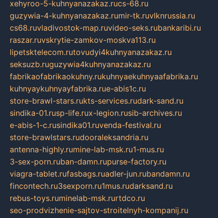
xehyroo-5-kuhnyanazakaz.ru
cs-68.ru
guzywia-4-kuhnyanazakaz.ru
mir-tk.ru
vlknrussia.ru
cs68.ru
vladivostok-map.ru
video-seks.ru
bankaribi.ru
raszar.ru
vskrytie-zamkov-moskva113.ru
lipetsktelecom.ru
tovudyi4kuhnyanazakaz.ru
seksuzb.ru
guzywia4kuhnyanazakaz.ru
fabrikaofabrikaokuhny.ru
kuhnyaekuhnyaafabrika.ru
kuhnyaykuhnyayfabrika.ru
e-abis1c.ru
store-brawl-stars.ru
kts-services.ru
dark-sand.ru
sindika-01.ru
sp-life.ru
x-legion.ru
sib-archives.ru
e-abis-1-c.ru
sindika01.ru
venda-festival.ru
store-brawlstars.ru
dooraleksandria.ru
antenna-highly.ru
mine-lab-msk.ru
1-mus.ru
3-sex-porn.ru
ban-damn.ru
purse-factory.ru
viagra-tablet.ru
fasbags.ru
adler-jun.ru
bandamn.ru
fincontech.ru
3sexporn.ru
1mus.ru
darksand.ru
rebus-toys.ru
minelab-msk.ru
rtdco.ru
seo-prodvizhenie-sajtov-stroitelnyh-kompanij.ru