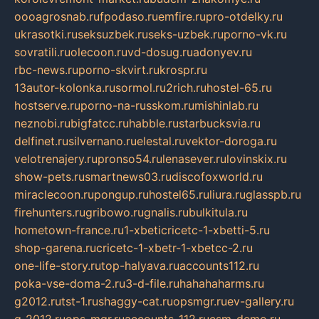
oooagrosnab.ru
fpodaso.ru
emfire.ru
pro-otdelky.ru
ukrasotki.ru
seksuzbek.ru
seks-uzbek.ru
porno-vk.ru
sovratili.ru
olecoon.ru
vd-dosug.ru
adonyev.ru
rbc-news.ru
porno-skvirt.ru
krospr.ru
13autor-kolonka.ru
sormol.ru
2rich.ru
hostel-65.ru
hostserve.ru
porno-na-russkom.ru
mishinlab.ru
neznobi.ru
bigfatcc.ru
habble.ru
starbucksvia.ru
delfinet.ru
silvernano.ru
elestal.ru
vektor-doroga.ru
velotrenajery.ru
pronso54.ru
lenasever.ru
lovinskix.ru
show-pets.ru
smartnews03.ru
discofoxworld.ru
miraclecoon.ru
pongup.ru
hostel65.ru
liura.ru
glasspb.ru
firehunters.ru
gribowo.ru
gnalis.ru
bulkitula.ru
hometown-france.ru
1-xbeticricetc-1-xbetti-5.ru
shop-garena.ru
cricetc-1-xbetr-1-xbetcc-2.ru
one-life-story.ru
top-halyava.ru
accounts112.ru
poka-vse-doma-2.ru
3-d-file.ru
hahahaharms.ru
g2012.ru
tst-1.ru
shaggy-cat.ru
opsmgr.ru
ev-gallery.ru