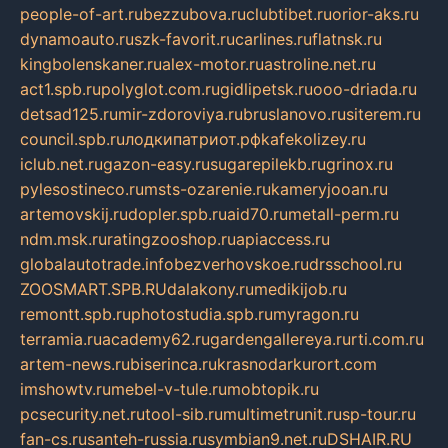
people-of-art.ru
bezzubova.ru
clubtibet.ru
orior-aks.ru
dynamoauto.ru
szk-favorit.ru
carlines.ru
flatnsk.ru
kingbolenskaner.ru
alex-motor.ru
astroline.net.ru
act1.spb.ru
polyglot.com.ru
gidlipetsk.ru
ooo-driada.ru
detsad125.ru
mir-zdoroviya.ru
bruslanovo.ru
siterem.ru
council.spb.ru
лодкипатриот.рф
kafekolizey.ru
iclub.net.ru
gazon-easy.ru
sugarepilekb.ru
grinox.ru
pylesostineco.ru
msts-ozarenie.ru
kameryjooan.ru
artemovskij.ru
dopler.spb.ru
aid70.ru
metall-perm.ru
ndm.msk.ru
ratingzooshop.ru
apiaccess.ru
globalautotrade.info
bezverhovskoe.ru
drsschool.ru
ZOOSMART.SPB.RU
dalakony.ru
medikijob.ru
remontt.spb.ru
photostudia.spb.ru
myragon.ru
terramia.ru
academy62.ru
gardengallereya.ru
rti.com.ru
artem-news.ru
biserinca.ru
krasnodarkurort.com
imshowtv.ru
mebel-v-tule.ru
mobtopik.ru
pcsecurity.net.ru
tool-sib.ru
multimetrunit.ru
sp-tour.ru
fan-cs.ru
santeh-russia.ru
symbian9.net.ru
DSHAIR.RU