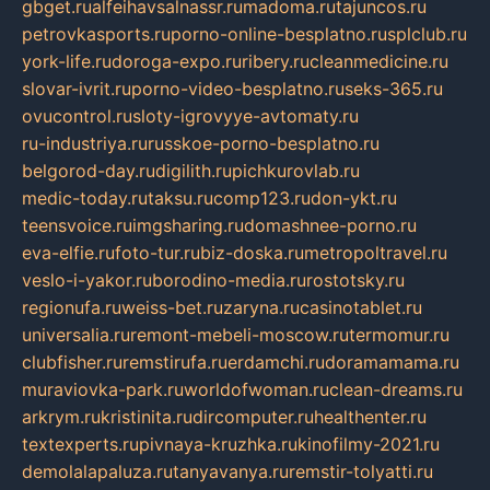
gbget.ru
alfeihavsalnassr.ru
madoma.ru
tajuncos.ru
petrovkasports.ru
porno-online-besplatno.ru
splclub.ru
york-life.ru
doroga-expo.ru
ribery.ru
cleanmedicine.ru
slovar-ivrit.ru
porno-video-besplatno.ru
seks-365.ru
ovucontrol.ru
sloty-igrovyye-avtomaty.ru
ru-industriya.ru
russkoe-porno-besplatno.ru
belgorod-day.ru
digilith.ru
pichkurovlab.ru
medic-today.ru
taksu.ru
comp123.ru
don-ykt.ru
teensvoice.ru
imgsharing.ru
domashnee-porno.ru
eva-elfie.ru
foto-tur.ru
biz-doska.ru
metropoltravel.ru
veslo-i-yakor.ru
borodino-media.ru
rostotsky.ru
regionufa.ru
weiss-bet.ru
zaryna.ru
casinotablet.ru
universalia.ru
remont-mebeli-moscow.ru
termomur.ru
clubfisher.ru
remstirufa.ru
erdamchi.ru
doramamama.ru
muraviovka-park.ru
worldofwoman.ru
clean-dreams.ru
arkrym.ru
kristinita.ru
dircomputer.ru
healthenter.ru
textexperts.ru
pivnaya-kruzhka.ru
kinofilmy-2021.ru
demolalapaluza.ru
tanyavanya.ru
remstir-tolyatti.ru