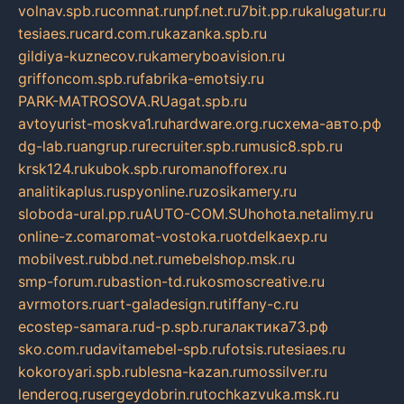
volnav.spb.ru
comnat.ru
npf.net.ru
7bit.pp.ru
kalugatur.ru
tesiaes.ru
card.com.ru
kazanka.spb.ru
gildiya-kuznecov.ru
kameryboavision.ru
griffoncom.spb.ru
fabrika-emotsiy.ru
PARK-MATROSOVA.RU
agat.spb.ru
avtoyurist-moskva1.ru
hardware.org.ru
схема-авто.рф
dg-lab.ru
angrup.ru
recruiter.spb.ru
music8.spb.ru
krsk124.ru
kubok.spb.ru
romanofforex.ru
analitikaplus.ru
spyonline.ru
zosikamery.ru
sloboda-ural.pp.ru
AUTO-COM.SU
hohota.net
alimy.ru
online-z.com
aromat-vostoka.ru
otdelkaexp.ru
mobilvest.ru
bbd.net.ru
mebelshop.msk.ru
smp-forum.ru
bastion-td.ru
kosmoscreative.ru
avrmotors.ru
art-galadesign.ru
tiffany-c.ru
ecostep-samara.ru
d-p.spb.ru
галактика73.рф
sko.com.ru
davitamebel-spb.ru
fotsis.ru
tesiaes.ru
kokoroyari.spb.ru
blesna-kazan.ru
mossilver.ru
lenderoq.ru
sergeydobrin.ru
tochkazvuka.msk.ru