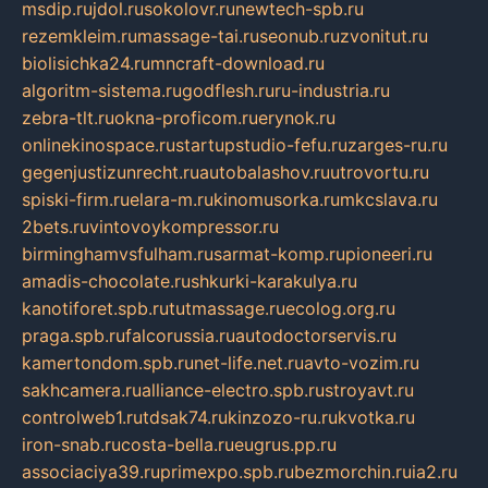
msdip.ru
jdol.ru
sokolovr.ru
newtech-spb.ru
rezemkleim.ru
massage-tai.ru
seonub.ru
zvonitut.ru
biolisichka24.ru
mncraft-download.ru
algoritm-sistema.ru
godflesh.ru
ru-industria.ru
zebra-tlt.ru
okna-proficom.ru
erynok.ru
onlinekinospace.ru
startupstudio-fefu.ru
zarges-ru.ru
gegenjustizunrecht.ru
autobalashov.ru
utrovortu.ru
spiski-firm.ru
elara-m.ru
kinomusorka.ru
mkcslava.ru
2bets.ru
vintovoykompressor.ru
birminghamvsfulham.ru
sarmat-komp.ru
pioneeri.ru
amadis-chocolate.ru
shkurki-karakulya.ru
kanotiforet.spb.ru
tutmassage.ru
ecolog.org.ru
praga.spb.ru
falcorussia.ru
autodoctorservis.ru
kamertondom.spb.ru
net-life.net.ru
avto-vozim.ru
sakhcamera.ru
alliance-electro.spb.ru
stroyavt.ru
controlweb1.ru
tdsak74.ru
kinzozo-ru.ru
kvotka.ru
iron-snab.ru
costa-bella.ru
eugrus.pp.ru
associaciya39.ru
primexpo.spb.ru
bezmorchin.ru
ia2.ru