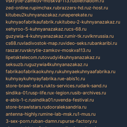
vskrytie-zamkov-moskva-113.ru
biletnadom.ru
zed-online.ru
pimchax.ru
brazzers-hd.ru
z-host.ru
kitubeu2kuhnyanazakaz.ru
naperekate.ru
kuhnyaofabrikaufabrik.ru
kitubeu-2-kuhnyanazakaz.ru
xehyroo-5-kuhnyanazakaz.ru
cs-68.ru
guzywia-4-kuhnyanazakaz.ru
mir-tk.ru
vlknrussia.ru
cs68.ru
vladivostok-map.ru
video-seks.ru
bankaribi.ru
raszar.ru
vskrytie-zamkov-moskva113.ru
lipetsktelecom.ru
tovudyi4kuhnyanazakaz.ru
seksuzb.ru
guzywia4kuhnyanazakaz.ru
fabrikaofabrikaokuhny.ru
kuhnyaekuhnyaafabrika.ru
kuhnyaykuhnyayfabrika.ru
e-abis1c.ru
store-brawl-stars.ru
kts-services.ru
dark-sand.ru
sindika-01.ru
sp-life.ru
x-legion.ru
sib-archives.ru
e-abis-1-c.ru
sindika01.ru
venda-festival.ru
store-brawlstars.ru
dooraleksandria.ru
antenna-highly.ru
mine-lab-msk.ru
1-mus.ru
3-sex-porn.ru
ban-damn.ru
purse-factory.ru