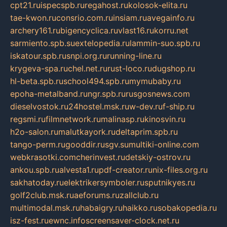
cpt21.ru
ispecspb.ru
regahost.ru
kolosok-elita.ru
tae-kwon.ru
consrio.com.ru
insiam.ru
avegainfo.ru
archery161.ru
bigencyclica.ru
vlast16.ru
korru.net
sarmiento.spb.su
extelopedia.ru
lammin-suo.spb.ru
iskatour.spb.ru
snpi.org.ru
running-line.ru
krygeva-spa.ru
chel.net.ru
rust-loco.ru
dugshop.ru
hl-beta.spb.ru
school494.spb.ru
mymubaby.ru
epoha-metalband.ru
ngr.spb.ru
rusgosnews.com
dieselvostok.ru
24hostel.msk.ru
w-dev.ru
f-ship.ru
regsmi.ru
filmnetwork.ru
malinasp.ru
kinosvin.ru
h2o-salon.ru
malutkayork.ru
deltaprim.spb.ru
tango-perm.ru
gooddir.ru
sgv.su
multiki-online.com
webkrasotki.com
cherinvest.ru
detskiy-ostrov.ru
ankou.spb.ru
alvesta1.ru
pdf-creator.ru
nix-files.org.ru
sakhatoday.ru
elektrikersymboler.ru
sputnikyes.ru
golf2club.msk.ru
aeforums.ru
zallclub.ru
multimodal.msk.ru
habaigry.ru
haikko.ru
sobakopedia.ru
isz-fest.ru
ewnc.info
screensaver-clock.net.ru