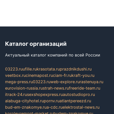
Каталог организаций
Актуальный каталог компаний по всей России
03223.ru
ufille.ru
krasotata.ru
prazdnikdushi.ru
veetbox.ru
cinemapost.ru
ciam-fr.ru
kraft-you.ru
mega-press.ru
03223.ru
web-explore.ru
rastenuya.ru
eurovision-russia.ru
strah-news.ru
freeride-team.ru
itrack-24.ru
sexshopexpress.ru
autostudiopro.ru
alabuga-cityhotel.ru
pornv.ru
atlantpereezd.ru
bud-em-znakomye.ru
a-cdc.ru
elektrostal-news.ru
korolevremont-market.ru
budem-znakomye.ru