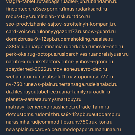
viagra-tablet.ru
fasbags.ru
adler-jun.ru
bandamn.ru
fincontech.ru
3sexporn.ru
1mus.ru
darksand.ru
rebus-toys.ru
minelab-msk.ru
rtdco.ru
seo-prodvizhenie-sajtov-stroitelnyh-kompanij.ru
card-voice.ru
rulonnyygazon177.ru
snow-guard.ru
domizbrusa-9x12spb.ru
demaholding.ru
aalse.ru
a380club.ru
argentinamia.ru
perkoka.ru
movie-one.ru
perk-oka.ru
g-octopus.ru
sibarchives.ru
andreislyusar.ru
naruto-x.ru
pursefactory.ru
tor-lyubov-i-grom.ru
spayderhed-2022.ru
movieone.ru
evro-dez.ru
webamator.ru
ma-absolut1.ru
avtopomosch27.ru
nv-750.ru
news-plain.ru
nertansaga.ru
delanalad.ru
dizfiles.ru
youtubefree.ru
aria-family.ru
roadli.ru
planeta-samara.ru
mysmartbuy.ru
matrasy-kemerovo.ru
ashanet.ru
trade-farm.ru
dotcustoms.ru
domizbrusa9x12spb.ru
autodamp.ru
narasimha.ru
djcommodities.ru
nv750.ru
x-ton.ru
newsplain.ru
cardvoice.ru
modopaper.ru
manunae.ru