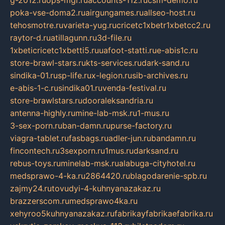
g-2012.ru
ops-mgr.ru
accounts-112.ru
csm-demo.ru
poka-vse-doma2.ru
airgungames.ru
allseo-host.ru
tehosmotre.ru
varieta-yug.ru
cricetc1xbetr1xbetcc2.ru
raytor-d.ru
atillagunn.ru
3d-file.ru
1xbeticricetc1xbetti5.ru
uafoot-statti.ru
e-abis1c.ru
store-brawl-stars.ru
kts-services.ru
dark-sand.ru
sindika-01.ru
sp-life.ru
x-legion.ru
sib-archives.ru
e-abis-1-c.ru
sindika01.ru
venda-festival.ru
store-brawlstars.ru
dooraleksandria.ru
antenna-highly.ru
mine-lab-msk.ru
1-mus.ru
3-sex-porn.ru
ban-damn.ru
purse-factory.ru
viagra-tablet.ru
fasbags.ru
adler-jun.ru
bandamn.ru
fincontech.ru
3sexporn.ru
1mus.ru
darksand.ru
rebus-toys.ru
minelab-msk.ru
alabuga-cityhotel.ru
medsprawo-4-ka.ru
2864420.ru
blagodarenie-spb.ru
zajmy24.ru
tovudyi-4-kuhnyanazakaz.ru
brazzerscom.ru
medsprawo4ka.ru
xehyroo5kuhnyanazakaz.ru
fabrikayfabrikaefabrika.ru