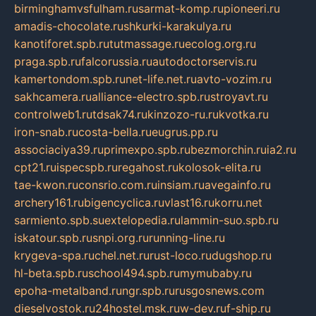
birminghamvsfulham.ru
sarmat-komp.ru
pioneeri.ru
amadis-chocolate.ru
shkurki-karakulya.ru
kanotiforet.spb.ru
tutmassage.ru
ecolog.org.ru
praga.spb.ru
falcorussia.ru
autodoctorservis.ru
kamertondom.spb.ru
net-life.net.ru
avto-vozim.ru
sakhcamera.ru
alliance-electro.spb.ru
stroyavt.ru
controlweb1.ru
tdsak74.ru
kinzozo-ru.ru
kvotka.ru
iron-snab.ru
costa-bella.ru
eugrus.pp.ru
associaciya39.ru
primexpo.spb.ru
bezmorchin.ru
ia2.ru
cpt21.ru
ispecspb.ru
regahost.ru
kolosok-elita.ru
tae-kwon.ru
consrio.com.ru
insiam.ru
avegainfo.ru
archery161.ru
bigencyclica.ru
vlast16.ru
korru.net
sarmiento.spb.su
extelopedia.ru
lammin-suo.spb.ru
iskatour.spb.ru
snpi.org.ru
running-line.ru
krygeva-spa.ru
chel.net.ru
rust-loco.ru
dugshop.ru
hl-beta.spb.ru
school494.spb.ru
mymubaby.ru
epoha-metalband.ru
ngr.spb.ru
rusgosnews.com
dieselvostok.ru
24hostel.msk.ru
w-dev.ru
f-ship.ru