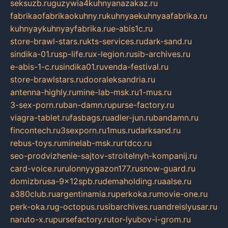
seksuzb.ru
guzywia4kuhnyanazakaz.ru
fabrikaofabrikaokuhny.ru
kuhnyaekuhnyaafabrika.ru
kuhnyaykuhnyayfabrika.ru
e-abis1c.ru
store-brawl-stars.ru
kts-services.ru
dark-sand.ru
sindika-01.ru
sp-life.ru
x-legion.ru
sib-archives.ru
e-abis-1-c.ru
sindika01.ru
venda-festival.ru
store-brawlstars.ru
dooraleksandria.ru
antenna-highly.ru
mine-lab-msk.ru
1-mus.ru
3-sex-porn.ru
ban-damn.ru
purse-factory.ru
viagra-tablet.ru
fasbags.ru
adler-jun.ru
bandamn.ru
fincontech.ru
3sexporn.ru
1mus.ru
darksand.ru
rebus-toys.ru
minelab-msk.ru
rtdco.ru
seo-prodvizhenie-sajtov-stroitelnyh-kompanij.ru
card-voice.ru
rulonnyygazon177.ru
snow-guard.ru
domizbrusa-9x12spb.ru
demaholding.ru
aalse.ru
a380club.ru
argentinamia.ru
perkoka.ru
movie-one.ru
perk-oka.ru
g-octopus.ru
sibarchives.ru
andreislyusar.ru
naruto-x.ru
pursefactory.ru
tor-lyubov-i-grom.ru