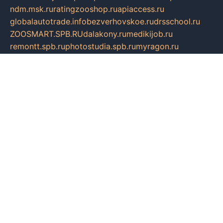
ndm.msk.ru
ratingzooshop.ru
apiaccess.ru
globalautotrade.info
bezverhovskoe.ru
drsschool.ru
ZOOSMART.SPB.RU
dalakony.ru
medikijob.ru
remontt.spb.ru
photostudia.spb.ru
myragon.ru
terramia.ru
academy62.ru
gardengallereya.ru
rti.com.ru
artem-news.ru
biserinca.ru
krasnodarkurort.com
imshowtv.ru
mebel-v-tule.ru
mobtopik.ru
pcsecurity.net.ru
tool-sib.ru
multimetrunit.ru
sp-tour.ru
fan-cs.ru
santeh-russia.ru
symbian9.net.ru
DSHAIR.RU
tmmotors.spb.ru
xjocuricopii.com
musavtomat.msk.ru
obustrojdom.ru
sovetcik.ru
ybaranovskaya.ru
ppknews.ru
cult-alshei.ru
JAPANRUSSIA.RU
proekciyamebel.ru
imper-finans.ru
rim.org.ru
glamourai.ru
brassminus.ru
zabor-pro.ru
ftn.pp.ru
dorogoe58.ru
laimengpacker.ru
kuzova-zapchasti.ru
sageerp.ru
taxodrom.ru
dsrazvitie.ru
hardcity.net.ru
ratinghomegames.ru
topservice25.ru
gubernyan.ru
gtglasslined.ru
ii4.ru
tssport.spb.ru
andorra24.com