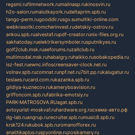
regsmi.ru
filmnetwork.ru
malinasp.ru
kinosvin.ru
h2o-salon.ru
malutkayork.ru
deltaprim.spb.ru
tango-perm.ru
gooddir.ru
sgv.su
multiki-online.com
webkrasotki.com
cherinvest.ru
detskiy-ostrov.ru
ankou.spb.ru
alvesta1.ru
pdf-creator.ru
nix-files.org.ru
sakhatoday.ru
elektrikersymboler.ru
sputnikyes.ru
golf2club.msk.ru
aeforums.ru
zallclub.ru
multimodal.msk.ru
habaigry.ru
haikko.ru
sobakopedia.ru
isz-fest.ru
ewnc.info
screensaver-clock.net.ru
volnav.spb.ru
comnat.ru
npf.net.ru
7bit.pp.ru
kalugatur.ru
tesiaes.ru
card.com.ru
kazanka.spb.ru
gildiya-kuznecov.ru
kameryboavision.ru
griffoncom.spb.ru
fabrika-emotsiy.ru
PARK-MATROSOVA.RU
agat.spb.ru
avtoyurist-moskva1.ru
hardware.org.ru
схема-авто.рф
dg-lab.ru
angrup.ru
recruiter.spb.ru
music8.spb.ru
krsk124.ru
kubok.spb.ru
romanofforex.ru
analitikaplus.ru
spyonline.ru
zosikamery.ru