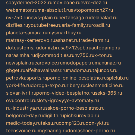
spayderhed-2022.ru
movieone.ru
evro-dez.ru
webamator.ru
ma-absolut1.ru
avtopomosch27.ru
nv-750.ru
news-plain.ru
nertansaga.ru
delanalad.ru
dizfiles.ru
youtubefree.ru
aria-family.ru
roadli.ru
planeta-samara.ru
mysmartbuy.ru
matrasy-kemerovo.ru
ashanet.ru
trade-farm.ru
dotcustoms.ru
domizbrusa9x12spb.ru
autodamp.ru
narasimha.ru
djcommodities.ru
nv750.ru
x-ton.ru
newsplain.ru
cardvoice.ru
modopaper.ru
manunae.ru
gbget.ru
alfeihavsalnassr.ru
madoma.ru
tajuncos.ru
petrovkasports.ru
porno-online-besplatno.ru
splclub.ru
york-life.ru
doroga-expo.ru
ribery.ru
cleanmedicine.ru
slovar-ivrit.ru
porno-video-besplatno.ru
seks-365.ru
ovucontrol.ru
sloty-igrovyye-avtomaty.ru
ru-industriya.ru
russkoe-porno-besplatno.ru
belgorod-day.ru
digilith.ru
pichkurovlab.ru
medic-today.ru
taksu.ru
comp123.ru
don-ykt.ru
teensvoice.ru
imgsharing.ru
domashnee-porno.ru