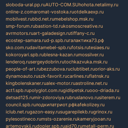
sloboda-ural.pp.ru
AUTO-COM.SU
hohota.net
alimy.ru
online-z.com
aromat-vostoka.ru
otdelkaexp.ru
mobilvest.ru
bbd.net.ru
mebelshop.msk.ru
smp-forum.ru
bastion-td.ru
kosmoscreative.ru
avrmotors.ru
art-galadesign.ru
tiffany-c.ru
ecostep-samara.ru
d-p.spb.ru
галактика73.рф
sko.com.ru
davitamebel-spb.ru
fotsis.ru
tesiaes.ru
kokoroyari.spb.ru
blesna-kazan.ru
mossilver.ru
lenderoq.ru
sergeydobrin.ru
tochkazvuka.msk.ru
people-of-art.ru
bezzubova.ru
clubtibet.ru
orior-aks.ru
dynamoauto.ru
szk-favorit.ru
carlines.ru
flatnsk.ru
kingbolenskaner.ru
alex-motor.ru
astroline.net.ru
act1.spb.ru
polyglot.com.ru
gidlipetsk.ru
ooo-driada.ru
detsad125.ru
mir-zdoroviya.ru
bruslanovo.ru
siterem.ru
council.spb.ru
лодкипатриот.рф
kafekolizey.ru
iclub.net.ru
gazon-easy.ru
sugarepilekb.ru
grinox.ru
pylesostineco.ru
msts-ozarenie.ru
kameryjooan.ru
artemovskij.ru
dopler.spb.ru
aid70.ru
metall-perm.ru