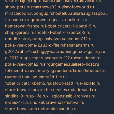
velotrenajery.ru
pronso54.ru
lenasever.ru
lovinskix.ru
show-pets.ru
smartnews03.ru
discofoxworld.ru
miraclecoon.ru
pongup.ru
hostel65.ru
liura.ru
glasspb.ru
firehunters.ru
gribowo.ru
gnalis.ru
bulkitula.ru
hometown-france.ru
1-xbeticricetc-1-xbetti-5.ru
shop-garena.ru
cricetc-1-xbetr-1-xbetcc-2.ru
one-life-story.ru
top-halyava.ru
accounts112.ru
poka-vse-doma-2.ru
3-d-file.ru
hahahaharms.ru
g2012.ru
tst-1.ru
shaggy-cat.ru
opsmgr.ru
ev-gallery.ru
g-2012.ru
ops-mgr.ru
accounts-112.ru
csm-demo.ru
poka-vse-doma2.ru
airgungames.ru
allseo-host.ru
tehosmotre.ru
varieta-yug.ru
cricetc1xbetr1xbetcc2.ru
raytor-d.ru
atillagunn.ru
3d-file.ru
1xbeticricetc1xbetti5.ru
uafoot-statti.ru
e-abis1c.ru
store-brawl-stars.ru
kts-services.ru
dark-sand.ru
sindika-01.ru
sp-life.ru
x-legion.ru
sib-archives.ru
e-abis-1-c.ru
sindika01.ru
venda-festival.ru
store-brawlstars.ru
dooraleksandria.ru