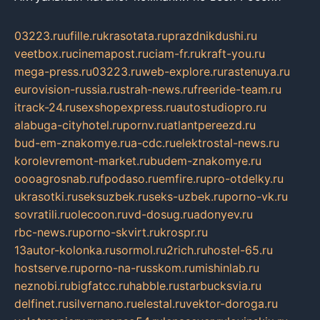
03223.ru
ufille.ru
krasotata.ru
prazdnikdushi.ru
veetbox.ru
cinemapost.ru
ciam-fr.ru
kraft-you.ru
mega-press.ru
03223.ru
web-explore.ru
rastenuya.ru
eurovision-russia.ru
strah-news.ru
freeride-team.ru
itrack-24.ru
sexshopexpress.ru
autostudiopro.ru
alabuga-cityhotel.ru
pornv.ru
atlantpereezd.ru
bud-em-znakomye.ru
a-cdc.ru
elektrostal-news.ru
korolevremont-market.ru
budem-znakomye.ru
oooagrosnab.ru
fpodaso.ru
emfire.ru
pro-otdelky.ru
ukrasotki.ru
seksuzbek.ru
seks-uzbek.ru
porno-vk.ru
sovratili.ru
olecoon.ru
vd-dosug.ru
adonyev.ru
rbc-news.ru
porno-skvirt.ru
krospr.ru
13autor-kolonka.ru
sormol.ru
2rich.ru
hostel-65.ru
hostserve.ru
porno-na-russkom.ru
mishinlab.ru
neznobi.ru
bigfatcc.ru
habble.ru
starbucksvia.ru
delfinet.ru
silvernano.ru
elestal.ru
vektor-doroga.ru