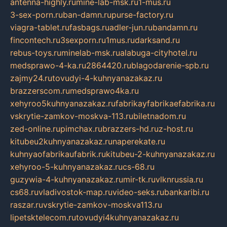
antenna-highly.ru
mine-lab-msk.ru
1-mus.ru
3-sex-porn.ru
ban-damn.ru
purse-factory.ru
viagra-tablet.ru
fasbags.ru
adler-jun.ru
bandamn.ru
fincontech.ru
3sexporn.ru
1mus.ru
darksand.ru
rebus-toys.ru
minelab-msk.ru
alabuga-cityhotel.ru
medsprawo-4-ka.ru
2864420.ru
blagodarenie-spb.ru
zajmy24.ru
tovudyi-4-kuhnyanazakaz.ru
brazzerscom.ru
medsprawo4ka.ru
xehyroo5kuhnyanazakaz.ru
fabrikayfabrikaefabrika.ru
vskrytie-zamkov-moskva-113.ru
biletnadom.ru
zed-online.ru
pimchax.ru
brazzers-hd.ru
z-host.ru
kitubeu2kuhnyanazakaz.ru
naperekate.ru
kuhnyaofabrikaufabrik.ru
kitubeu-2-kuhnyanazakaz.ru
xehyroo-5-kuhnyanazakaz.ru
cs-68.ru
guzywia-4-kuhnyanazakaz.ru
mir-tk.ru
vlknrussia.ru
cs68.ru
vladivostok-map.ru
video-seks.ru
bankaribi.ru
raszar.ru
vskrytie-zamkov-moskva113.ru
lipetsktelecom.ru
tovudyi4kuhnyanazakaz.ru