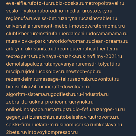
eva-elfie.ru
foto-tur.ru
biz-doska.ru
metropoltravel.ru
veslo-i-yakor.ru
borodino-media.ru
rostotsky.ru
regionufa.ru
weiss-bet.ru
zaryna.ru
casinotablet.ru
universalia.ru
remont-mebeli-moscow.ru
termomur.ru
clubfisher.ru
remstirufa.ru
erdamchi.ru
doramamama.ru
muraviovka-park.ru
worldofwoman.ru
clean-dreams.ru
arkrym.ru
kristinita.ru
dircomputer.ru
healthenter.ru
textexperts.ru
pivnaya-kruzhka.ru
kinofilmy-2021.ru
demolalapaluza.ru
tanyavanya.ru
remstir-tolyatti.ru
msdip.ru
jdol.ru
sokolovr.ru
newtech-spb.ru
rezemkleim.ru
massage-tai.ru
seonub.ru
zvonitut.ru
biolisichka24.ru
mncraft-download.ru
algoritm-sistema.ru
godflesh.ru
ru-industria.ru
zebra-tlt.ru
okna-proficom.ru
erynok.ru
onlinekinospace.ru
startupstudio-fefu.ru
zarges-ru.ru
gegenjustizunrecht.ru
autobalashov.ru
utrovortu.ru
spiski-firm.ru
elara-m.ru
kinomusorka.ru
mkcslava.ru
2bets.ru
vintovoykompressor.ru