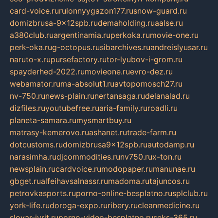
card-voice.ru
rulonnyygazon177.ru
snow-guard.ru
domizbrusa-9x12spb.ru
demaholding.ru
aalse.ru
a380club.ru
argentinamia.ru
perkoka.ru
movie-one.ru
perk-oka.ru
g-octopus.ru
sibarchives.ru
andreislyusar.ru
naruto-x.ru
pursefactory.ru
tor-lyubov-i-grom.ru
spayderhed-2022.ru
movieone.ru
evro-dez.ru
webamator.ru
ma-absolut1.ru
avtopomosch27.ru
nv-750.ru
news-plain.ru
nertansaga.ru
delanalad.ru
dizfiles.ru
youtubefree.ru
aria-family.ru
roadli.ru
planeta-samara.ru
mysmartbuy.ru
matrasy-kemerovo.ru
ashanet.ru
trade-farm.ru
dotcustoms.ru
domizbrusa9x12spb.ru
autodamp.ru
narasimha.ru
djcommodities.ru
nv750.ru
x-ton.ru
newsplain.ru
cardvoice.ru
modopaper.ru
manunae.ru
gbget.ru
alfeihavsalnassr.ru
madoma.ru
tajuncos.ru
petrovkasports.ru
porno-online-besplatno.ru
splclub.ru
york-life.ru
doroga-expo.ru
ribery.ru
cleanmedicine.ru
slovar-ivrit.ru
porno-video-besplatno.ru
seks-365.ru