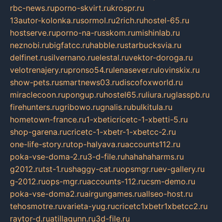
rbc-news.ru
porno-skvirt.ru
krospr.ru
13autor-kolonka.ru
sormol.ru
2rich.ru
hostel-65.ru
hostserve.ru
porno-na-russkom.ru
mishinlab.ru
neznobi.ru
bigfatcc.ru
habble.ru
starbucksvia.ru
delfinet.ru
silvernano.ru
elestal.ru
vektor-doroga.ru
velotrenajery.ru
pronso54.ru
lenasever.ru
lovinskix.ru
show-pets.ru
smartnews03.ru
discofoxworld.ru
miraclecoon.ru
pongup.ru
hostel65.ru
liura.ru
glasspb.ru
firehunters.ru
gribowo.ru
gnalis.ru
bulkitula.ru
hometown-france.ru
1-xbeticricetc-1-xbetti-5.ru
shop-garena.ru
cricetc-1-xbetr-1-xbetcc-2.ru
one-life-story.ru
top-halyava.ru
accounts112.ru
poka-vse-doma-2.ru
3-d-file.ru
hahahaharms.ru
g2012.ru
tst-1.ru
shaggy-cat.ru
opsmgr.ru
ev-gallery.ru
g-2012.ru
ops-mgr.ru
accounts-112.ru
csm-demo.ru
poka-vse-doma2.ru
airgungames.ru
allseo-host.ru
tehosmotre.ru
varieta-yug.ru
cricetc1xbetr1xbetcc2.ru
raytor-d.ru
atillagunn.ru
3d-file.ru