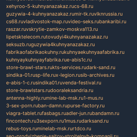
xehyroo-5-kuhnyanazakaz.ru
cs-68.ru
guzywia-4-kuhnyanazakaz.ru
mir-tk.ru
vlknrussia.ru
cs68.ru
vladivostok-map.ru
video-seks.ru
bankaribi.ru
raszar.ru
vskrytie-zamkov-moskva113.ru
lipetsktelecom.ru
tovudyi4kuhnyanazakaz.ru
seksuzb.ru
guzywia4kuhnyanazakaz.ru
fabrikaofabrikaokuhny.ru
kuhnyaekuhnyaafabrika.ru
kuhnyaykuhnyayfabrika.ru
e-abis1c.ru
store-brawl-stars.ru
kts-services.ru
dark-sand.ru
sindika-01.ru
sp-life.ru
x-legion.ru
sib-archives.ru
e-abis-1-c.ru
sindika01.ru
venda-festival.ru
store-brawlstars.ru
dooraleksandria.ru
antenna-highly.ru
mine-lab-msk.ru
1-mus.ru
3-sex-porn.ru
ban-damn.ru
purse-factory.ru
viagra-tablet.ru
fasbags.ru
adler-jun.ru
bandamn.ru
fincontech.ru
3sexporn.ru
1mus.ru
darksand.ru
rebus-toys.ru
minelab-msk.ru
rtdco.ru
seo-prodvizhenie-sajtov-stroitelnyh-kompanij.ru