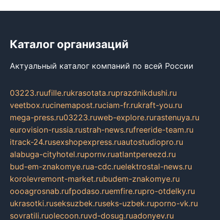
Каталог организаций
Актуальный каталог компаний по всей России
03223.ru
ufille.ru
krasotata.ru
prazdnikdushi.ru
veetbox.ru
cinemapost.ru
ciam-fr.ru
kraft-you.ru
mega-press.ru
03223.ru
web-explore.ru
rastenuya.ru
eurovision-russia.ru
strah-news.ru
freeride-team.ru
itrack-24.ru
sexshopexpress.ru
autostudiopro.ru
alabuga-cityhotel.ru
pornv.ru
atlantpereezd.ru
bud-em-znakomye.ru
a-cdc.ru
elektrostal-news.ru
korolevremont-market.ru
budem-znakomye.ru
oooagrosnab.ru
fpodaso.ru
emfire.ru
pro-otdelky.ru
ukrasotki.ru
seksuzbek.ru
seks-uzbek.ru
porno-vk.ru
sovratili.ru
olecoon.ru
vd-dosug.ru
adonyev.ru