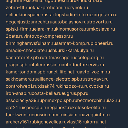
algoritm-sistema.ru
godflesh.ru
ru-industria.ru
zebra-tlt.ru
okna-proficom.ru
erynok.ru
onlinekinospace.ru
startupstudio-fefu.ru
zarges-ru.ru
gegenjustizunrecht.ru
autobalashov.ru
utrovortu.ru
spiski-firm.ru
elara-m.ru
kinomusorka.ru
mkcslava.ru
2bets.ru
vintovoykompressor.ru
birminghamvsfulham.ru
sarmat-komp.ru
pioneeri.ru
amadis-chocolate.ru
shkurki-karakulya.ru
kanotiforet.spb.ru
tutmassage.ru
ecolog.org.ru
praga.spb.ru
falcorussia.ru
autodoctorservis.ru
kamertondom.spb.ru
net-life.net.ru
avto-vozim.ru
sakhcamera.ru
alliance-electro.spb.ru
stroyavt.ru
controlweb1.ru
tdsak74.ru
kinzozo-ru.ru
kvotka.ru
iron-snab.ru
costa-bella.ru
eugrus.pp.ru
associaciya39.ru
primexpo.spb.ru
bezmorchin.ru
ia2.ru
cpt21.ru
ispecspb.ru
regahost.ru
kolosok-elita.ru
tae-kwon.ru
consrio.com.ru
insiam.ru
avegainfo.ru
archery161.ru
bigencyclica.ru
vlast16.ru
korru.net