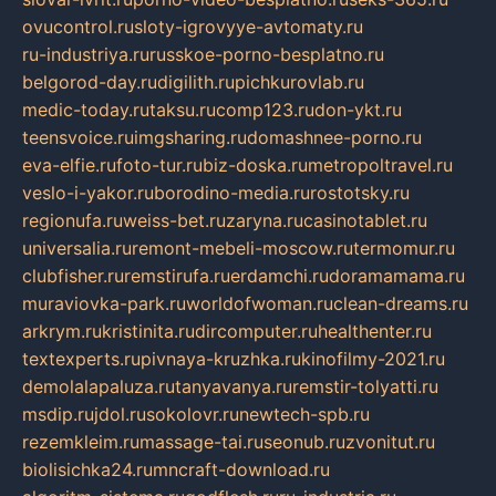
ovucontrol.ru
sloty-igrovyye-avtomaty.ru
ru-industriya.ru
russkoe-porno-besplatno.ru
belgorod-day.ru
digilith.ru
pichkurovlab.ru
medic-today.ru
taksu.ru
comp123.ru
don-ykt.ru
teensvoice.ru
imgsharing.ru
domashnee-porno.ru
eva-elfie.ru
foto-tur.ru
biz-doska.ru
metropoltravel.ru
veslo-i-yakor.ru
borodino-media.ru
rostotsky.ru
regionufa.ru
weiss-bet.ru
zaryna.ru
casinotablet.ru
universalia.ru
remont-mebeli-moscow.ru
termomur.ru
clubfisher.ru
remstirufa.ru
erdamchi.ru
doramamama.ru
muraviovka-park.ru
worldofwoman.ru
clean-dreams.ru
arkrym.ru
kristinita.ru
dircomputer.ru
healthenter.ru
textexperts.ru
pivnaya-kruzhka.ru
kinofilmy-2021.ru
demolalapaluza.ru
tanyavanya.ru
remstir-tolyatti.ru
msdip.ru
jdol.ru
sokolovr.ru
newtech-spb.ru
rezemkleim.ru
massage-tai.ru
seonub.ru
zvonitut.ru
biolisichka24.ru
mncraft-download.ru