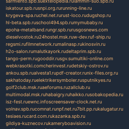
sarmiento.spb.su
extelopedia.ru
lammin-suo.spb.ru
iskatour.spb.ru
snpi.org.ru
running-line.ru
krygeva-spa.ru
chel.net.ru
rust-loco.ru
dugshop.ru
hl-beta.spb.ru
school494.spb.ru
mymubaby.ru
epoha-metalband.ru
ngr.spb.ru
rusgosnews.com
dieselvostok.ru
24hostel.msk.ru
w-dev.ru
f-ship.ru
regsmi.ru
filmnetwork.ru
malinasp.ru
kinosvin.ru
h2o-salon.ru
malutkayork.ru
deltaprim.spb.ru
tango-perm.ru
gooddir.ru
sgv.su
multiki-online.com
webkrasotki.com
cherinvest.ru
detskiy-ostrov.ru
ankou.spb.ru
alvesta1.ru
pdf-creator.ru
nix-files.org.ru
sakhatoday.ru
elektrikersymboler.ru
sputnikyes.ru
golf2club.msk.ru
aeforums.ru
zallclub.ru
multimodal.msk.ru
habaigry.ru
haikko.ru
sobakopedia.ru
isz-fest.ru
ewnc.info
screensaver-clock.net.ru
volnav.spb.ru
comnat.ru
npf.net.ru
7bit.pp.ru
kalugatur.ru
tesiaes.ru
card.com.ru
kazanka.spb.ru
gildiya-kuznecov.ru
kameryboavision.ru