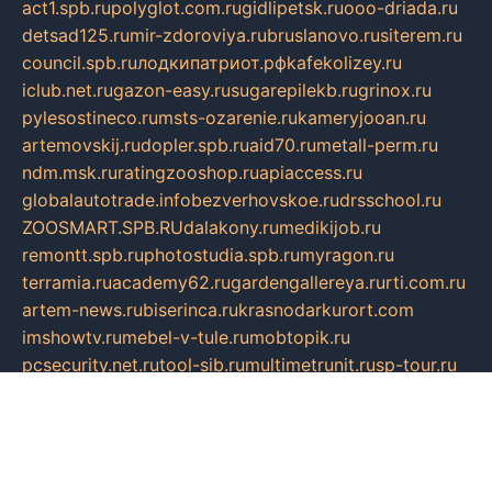
act1.spb.ru
polyglot.com.ru
gidlipetsk.ru
ooo-driada.ru
detsad125.ru
mir-zdoroviya.ru
bruslanovo.ru
siterem.ru
council.spb.ru
лодкипатриот.рф
kafekolizey.ru
iclub.net.ru
gazon-easy.ru
sugarepilekb.ru
grinox.ru
pylesostineco.ru
msts-ozarenie.ru
kameryjooan.ru
artemovskij.ru
dopler.spb.ru
aid70.ru
metall-perm.ru
ndm.msk.ru
ratingzooshop.ru
apiaccess.ru
globalautotrade.info
bezverhovskoe.ru
drsschool.ru
ZOOSMART.SPB.RU
dalakony.ru
medikijob.ru
remontt.spb.ru
photostudia.spb.ru
myragon.ru
terramia.ru
academy62.ru
gardengallereya.ru
rti.com.ru
artem-news.ru
biserinca.ru
krasnodarkurort.com
imshowtv.ru
mebel-v-tule.ru
mobtopik.ru
pcsecurity.net.ru
tool-sib.ru
multimetrunit.ru
sp-tour.ru
fan-cs.ru
santeh-russia.ru
symbian9.net.ru
DSHAIR.RU
tmmotors.spb.ru
xjocuricopii.com
musavtomat.msk.ru
obustrojdom.ru
sovetcik.ru
ybaranovskaya.ru
ppknews.ru
cult-alshei.ru
JAPANRUSSIA.RU