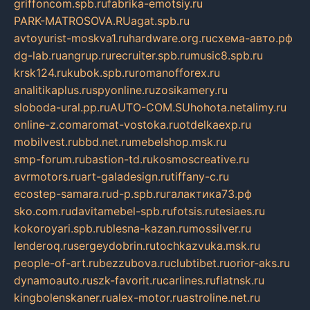
griffoncom.spb.ru
fabrika-emotsiy.ru
PARK-MATROSOVA.RU
agat.spb.ru
avtoyurist-moskva1.ru
hardware.org.ru
схема-авто.рф
dg-lab.ru
angrup.ru
recruiter.spb.ru
music8.spb.ru
krsk124.ru
kubok.spb.ru
romanofforex.ru
analitikaplus.ru
spyonline.ru
zosikamery.ru
sloboda-ural.pp.ru
AUTO-COM.SU
hohota.net
alimy.ru
online-z.com
aromat-vostoka.ru
otdelkaexp.ru
mobilvest.ru
bbd.net.ru
mebelshop.msk.ru
smp-forum.ru
bastion-td.ru
kosmoscreative.ru
avrmotors.ru
art-galadesign.ru
tiffany-c.ru
ecostep-samara.ru
d-p.spb.ru
галактика73.рф
sko.com.ru
davitamebel-spb.ru
fotsis.ru
tesiaes.ru
kokoroyari.spb.ru
blesna-kazan.ru
mossilver.ru
lenderoq.ru
sergeydobrin.ru
tochkazvuka.msk.ru
people-of-art.ru
bezzubova.ru
clubtibet.ru
orior-aks.ru
dynamoauto.ru
szk-favorit.ru
carlines.ru
flatnsk.ru
kingbolenskaner.ru
alex-motor.ru
astroline.net.ru