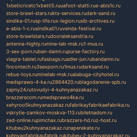
1xbeticricetc1xbetti5.ru
uafoot-statti.ru
e-abis1c.ru
store-brawl-stars.ru
kts-services.ru
dark-sand.ru
sindika-01.ru
sp-life.ru
x-legion.ru
sib-archives.ru
e-abis-1-c.ru
sindika01.ru
venda-festival.ru
store-brawlstars.ru
dooraleksandria.ru
antenna-highly.ru
mine-lab-msk.ru
1-mus.ru
3-sex-porn.ru
ban-damn.ru
purse-factory.ru
viagra-tablet.ru
fasbags.ru
adler-jun.ru
bandamn.ru
fincontech.ru
3sexporn.ru
1mus.ru
darksand.ru
rebus-toys.ru
minelab-msk.ru
alabuga-cityhotel.ru
medsprawo-4-ka.ru
2864420.ru
blagodarenie-spb.ru
zajmy24.ru
tovudyi-4-kuhnyanazakaz.ru
brazzerscom.ru
medsprawo4ka.ru
xehyroo5kuhnyanazakaz.ru
fabrikayfabrikaefabrika.ru
vskrytie-zamkov-moskva-113.ru
biletnadom.ru
zed-online.ru
pimchax.ru
brazzers-hd.ru
z-host.ru
kitubeu2kuhnyanazakaz.ru
naperekate.ru
kuhnyaofabrikaufabrik.ru
kitubeu-2-kuhnyanazakaz.ru