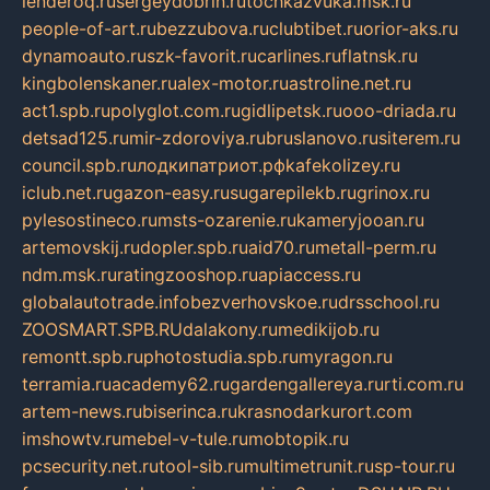
lenderoq.ru
sergeydobrin.ru
tochkazvuka.msk.ru
people-of-art.ru
bezzubova.ru
clubtibet.ru
orior-aks.ru
dynamoauto.ru
szk-favorit.ru
carlines.ru
flatnsk.ru
kingbolenskaner.ru
alex-motor.ru
astroline.net.ru
act1.spb.ru
polyglot.com.ru
gidlipetsk.ru
ooo-driada.ru
detsad125.ru
mir-zdoroviya.ru
bruslanovo.ru
siterem.ru
council.spb.ru
лодкипатриот.рф
kafekolizey.ru
iclub.net.ru
gazon-easy.ru
sugarepilekb.ru
grinox.ru
pylesostineco.ru
msts-ozarenie.ru
kameryjooan.ru
artemovskij.ru
dopler.spb.ru
aid70.ru
metall-perm.ru
ndm.msk.ru
ratingzooshop.ru
apiaccess.ru
globalautotrade.info
bezverhovskoe.ru
drsschool.ru
ZOOSMART.SPB.RU
dalakony.ru
medikijob.ru
remontt.spb.ru
photostudia.spb.ru
myragon.ru
terramia.ru
academy62.ru
gardengallereya.ru
rti.com.ru
artem-news.ru
biserinca.ru
krasnodarkurort.com
imshowtv.ru
mebel-v-tule.ru
mobtopik.ru
pcsecurity.net.ru
tool-sib.ru
multimetrunit.ru
sp-tour.ru