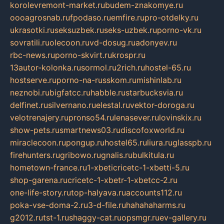
korolevremont-market.ru
budem-znakomye.ru
oooagrosnab.ru
fpodaso.ru
emfire.ru
pro-otdelky.ru
ukrasotki.ru
seksuzbek.ru
seks-uzbek.ru
porno-vk.ru
sovratili.ru
olecoon.ru
vd-dosug.ru
adonyev.ru
rbc-news.ru
porno-skvirt.ru
krospr.ru
13autor-kolonka.ru
sormol.ru
2rich.ru
hostel-65.ru
hostserve.ru
porno-na-russkom.ru
mishinlab.ru
neznobi.ru
bigfatcc.ru
habble.ru
starbucksvia.ru
delfinet.ru
silvernano.ru
elestal.ru
vektor-doroga.ru
velotrenajery.ru
pronso54.ru
lenasever.ru
lovinskix.ru
show-pets.ru
smartnews03.ru
discofoxworld.ru
miraclecoon.ru
pongup.ru
hostel65.ru
liura.ru
glasspb.ru
firehunters.ru
gribowo.ru
gnalis.ru
bulkitula.ru
hometown-france.ru
1-xbeticricetc-1-xbetti-5.ru
shop-garena.ru
cricetc-1-xbetr-1-xbetcc-2.ru
one-life-story.ru
top-halyava.ru
accounts112.ru
poka-vse-doma-2.ru
3-d-file.ru
hahahaharms.ru
g2012.ru
tst-1.ru
shaggy-cat.ru
opsmgr.ru
ev-gallery.ru