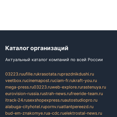
Каталог организаций
Актуальный каталог компаний по всей России
03223.ru
ufille.ru
krasotata.ru
prazdnikdushi.ru
veetbox.ru
cinemapost.ru
ciam-fr.ru
kraft-you.ru
mega-press.ru
03223.ru
web-explore.ru
rastenuya.ru
eurovision-russia.ru
strah-news.ru
freeride-team.ru
itrack-24.ru
sexshopexpress.ru
autostudiopro.ru
alabuga-cityhotel.ru
pornv.ru
atlantpereezd.ru
bud-em-znakomye.ru
a-cdc.ru
elektrostal-news.ru