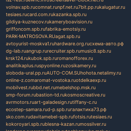
volnav.spb.ru
comnat.ru
npf.net.ru
7bit.pp.ru
kalugatur.ru
tesiaes.ru
card.com.ru
kazanka.spb.ru
gildiya-kuznecov.ru
kameryboavision.ru
griffoncom.spb.ru
fabrika-emotsiy.ru
PARK-MATROSOVA.RU
agat.spb.ru
avtoyurist-moskva1.ru
hardware.org.ru
схема-авто.рф
dg-lab.ru
angrup.ru
recruiter.spb.ru
music8.spb.ru
krsk124.ru
kubok.spb.ru
romanofforex.ru
analitikaplus.ru
spyonline.ru
zosikamery.ru
sloboda-ural.pp.ru
AUTO-COM.SU
hohota.net
alimy.ru
online-z.com
aromat-vostoka.ru
otdelkaexp.ru
mobilvest.ru
bbd.net.ru
mebelshop.msk.ru
smp-forum.ru
bastion-td.ru
kosmoscreative.ru
avrmotors.ru
art-galadesign.ru
tiffany-c.ru
ecostep-samara.ru
d-p.spb.ru
галактика73.рф
sko.com.ru
davitamebel-spb.ru
fotsis.ru
tesiaes.ru
kokoroyari.spb.ru
blesna-kazan.ru
mossilver.ru