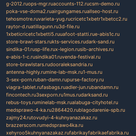
g-2012.ru
ops-mgr.ru
accounts-112.ru
csm-demo.ru
poka-vse-doma2.ru
airgungames.ru
allseo-host.ru
tehosmotre.ru
varieta-yug.ru
cricetc1xbetr1xbetcc2.ru
raytor-d.ru
atillagunn.ru
3d-file.ru
1xbeticricetc1xbetti5.ru
uafoot-statti.ru
e-abis1c.ru
store-brawl-stars.ru
kts-services.ru
dark-sand.ru
sindika-01.ru
sp-life.ru
x-legion.ru
sib-archives.ru
e-abis-1-c.ru
sindika01.ru
venda-festival.ru
store-brawlstars.ru
dooraleksandria.ru
antenna-highly.ru
mine-lab-msk.ru
1-mus.ru
3-sex-porn.ru
ban-damn.ru
purse-factory.ru
viagra-tablet.ru
fasbags.ru
adler-jun.ru
bandamn.ru
fincontech.ru
3sexporn.ru
1mus.ru
darksand.ru
rebus-toys.ru
minelab-msk.ru
alabuga-cityhotel.ru
medsprawo-4-ka.ru
2864420.ru
blagodarenie-spb.ru
zajmy24.ru
tovudyi-4-kuhnyanazakaz.ru
brazzerscom.ru
medsprawo4ka.ru
xehyroo5kuhnyanazakaz.ru
fabrikayfabrikaefabrika.ru