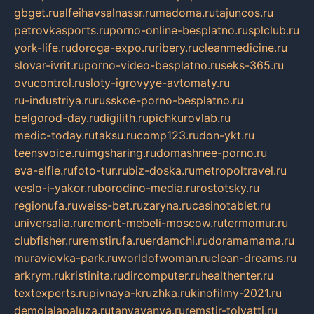
gbget.ru
alfeihavsalnassr.ru
madoma.ru
tajuncos.ru
petrovkasports.ru
porno-online-besplatno.ru
splclub.ru
york-life.ru
doroga-expo.ru
ribery.ru
cleanmedicine.ru
slovar-ivrit.ru
porno-video-besplatno.ru
seks-365.ru
ovucontrol.ru
sloty-igrovyye-avtomaty.ru
ru-industriya.ru
russkoe-porno-besplatno.ru
belgorod-day.ru
digilith.ru
pichkurovlab.ru
medic-today.ru
taksu.ru
comp123.ru
don-ykt.ru
teensvoice.ru
imgsharing.ru
domashnee-porno.ru
eva-elfie.ru
foto-tur.ru
biz-doska.ru
metropoltravel.ru
veslo-i-yakor.ru
borodino-media.ru
rostotsky.ru
regionufa.ru
weiss-bet.ru
zaryna.ru
casinotablet.ru
universalia.ru
remont-mebeli-moscow.ru
termomur.ru
clubfisher.ru
remstirufa.ru
erdamchi.ru
doramamama.ru
muraviovka-park.ru
worldofwoman.ru
clean-dreams.ru
arkrym.ru
kristinita.ru
dircomputer.ru
healthenter.ru
textexperts.ru
pivnaya-kruzhka.ru
kinofilmy-2021.ru
demolalapaluza.ru
tanyavanya.ru
remstir-tolyatti.ru