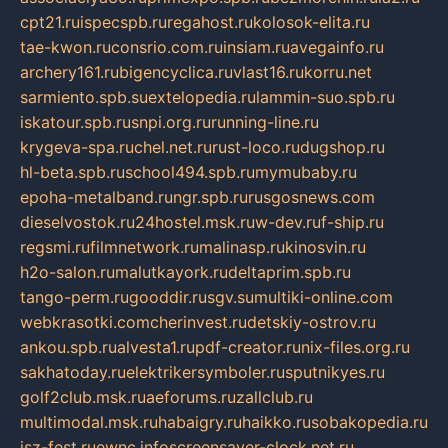
cpt21.ru
ispecspb.ru
regahost.ru
kolosok-elita.ru
tae-kwon.ru
consrio.com.ru
insiam.ru
avegainfo.ru
archery161.ru
bigencyclica.ru
vlast16.ru
korru.net
sarmiento.spb.su
extelopedia.ru
lammin-suo.spb.ru
iskatour.spb.ru
snpi.org.ru
running-line.ru
krygeva-spa.ru
chel.net.ru
rust-loco.ru
dugshop.ru
hl-beta.spb.ru
school494.spb.ru
mymubaby.ru
epoha-metalband.ru
ngr.spb.ru
rusgosnews.com
dieselvostok.ru
24hostel.msk.ru
w-dev.ru
f-ship.ru
regsmi.ru
filmnetwork.ru
malinasp.ru
kinosvin.ru
h2o-salon.ru
malutkayork.ru
deltaprim.spb.ru
tango-perm.ru
gooddir.ru
sgv.su
multiki-online.com
webkrasotki.com
cherinvest.ru
detskiy-ostrov.ru
ankou.spb.ru
alvesta1.ru
pdf-creator.ru
nix-files.org.ru
sakhatoday.ru
elektrikersymboler.ru
sputnikyes.ru
golf2club.msk.ru
aeforums.ru
zallclub.ru
multimodal.msk.ru
habaigry.ru
haikko.ru
sobakopedia.ru
isz-fest.ru
ewnc.info
screensaver-clock.net.ru