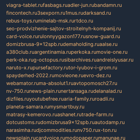
viagra-tablet.ru
fasbags.ru
adler-jun.ru
bandamn.ru
fincontech.ru
3sexporn.ru
1mus.ru
darksand.ru
rebus-toys.ru
minelab-msk.ru
rtdco.ru
seo-prodvizhenie-sajtov-stroitelnyh-kompanij.ru
card-voice.ru
rulonnyygazon177.ru
snow-guard.ru
domizbrusa-9x12spb.ru
demaholding.ru
aalse.ru
a380club.ru
argentinamia.ru
perkoka.ru
movie-one.ru
perk-oka.ru
g-octopus.ru
sibarchives.ru
andreislyusar.ru
naruto-x.ru
pursefactory.ru
tor-lyubov-i-grom.ru
spayderhed-2022.ru
movieone.ru
evro-dez.ru
webamator.ru
ma-absolut1.ru
avtopomosch27.ru
nv-750.ru
news-plain.ru
nertansaga.ru
delanalad.ru
dizfiles.ru
youtubefree.ru
aria-family.ru
roadli.ru
planeta-samara.ru
mysmartbuy.ru
matrasy-kemerovo.ru
ashanet.ru
trade-farm.ru
dotcustoms.ru
domizbrusa9x12spb.ru
autodamp.ru
narasimha.ru
djcommodities.ru
nv750.ru
x-ton.ru
newsplain.ru
cardvoice.ru
modopaper.ru
manunae.ru