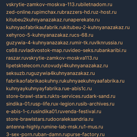
vskrytie-zamkov-moskva-113.ru
biletnadom.ru
zed-online.ru
pimchax.ru
brazzers-hd.ru
z-host.ru
kitubeu2kuhnyanazakaz.ru
naperekate.ru
kuhnyaofabrikaufabrik.ru
kitubeu-2-kuhnyanazakaz.ru
xehyroo-5-kuhnyanazakaz.ru
cs-68.ru
guzywia-4-kuhnyanazakaz.ru
mir-tk.ru
vlknrussia.ru
cs68.ru
vladivostok-map.ru
video-seks.ru
bankaribi.ru
raszar.ru
vskrytie-zamkov-moskva113.ru
lipetsktelecom.ru
tovudyi4kuhnyanazakaz.ru
seksuzb.ru
guzywia4kuhnyanazakaz.ru
fabrikaofabrikaokuhny.ru
kuhnyaekuhnyaafabrika.ru
kuhnyaykuhnyayfabrika.ru
e-abis1c.ru
store-brawl-stars.ru
kts-services.ru
dark-sand.ru
sindika-01.ru
sp-life.ru
x-legion.ru
sib-archives.ru
e-abis-1-c.ru
sindika01.ru
venda-festival.ru
store-brawlstars.ru
dooraleksandria.ru
antenna-highly.ru
mine-lab-msk.ru
1-mus.ru
3-sex-porn.ru
ban-damn.ru
purse-factory.ru