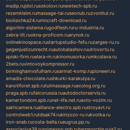
msdip.ru
jdol.ru
sokolovr.ru
newtech-spb.ru
rezemkleim.ru
massage-tai.ru
seonub.ru
zvonitut.ru
biolisichka24.ru
mncraft-download.ru
algoritm-sistema.ru
godflesh.ru
ru-industria.ru
zebra-tlt.ru
okna-proficom.ru
erynok.ru
onlinekinospace.ru
startupstudio-fefu.ru
zarges-ru.ru
gegenjustizunrecht.ru
autobalashov.ru
utrovortu.ru
spiski-firm.ru
elara-m.ru
kinomusorka.ru
mkcslava.ru
2bets.ru
vintovoykompressor.ru
birminghamvsfulham.ru
sarmat-komp.ru
pioneeri.ru
amadis-chocolate.ru
shkurki-karakulya.ru
kanotiforet.spb.ru
tutmassage.ru
ecolog.org.ru
praga.spb.ru
falcorussia.ru
autodoctorservis.ru
kamertondom.spb.ru
net-life.net.ru
avto-vozim.ru
sakhcamera.ru
alliance-electro.spb.ru
stroyavt.ru
controlweb1.ru
tdsak74.ru
kinzozo-ru.ru
kvotka.ru
iron-snab.ru
costa-bella.ru
eugrus.pp.ru
associaciya39.ru
primexpo.spb.ru
bezmorchin.ru
ia2.ru