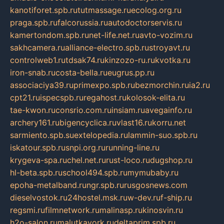
kanotiforet.spb.ru
tutmassage.ru
ecolog.org.ru
praga.spb.ru
falcorussia.ru
autodoctorservis.ru
kamertondom.spb.ru
net-life.net.ru
avto-vozim.ru
sakhcamera.ru
alliance-electro.spb.ru
stroyavt.ru
controlweb1.ru
tdsak74.ru
kinzozo-ru.ru
kvotka.ru
iron-snab.ru
costa-bella.ru
eugrus.pp.ru
associaciya39.ru
primexpo.spb.ru
bezmorchin.ru
ia2.ru
cpt21.ru
ispecspb.ru
regahost.ru
kolosok-elita.ru
tae-kwon.ru
consrio.com.ru
insiam.ru
avegainfo.ru
archery161.ru
bigencyclica.ru
vlast16.ru
korru.net
sarmiento.spb.su
extelopedia.ru
lammin-suo.spb.ru
iskatour.spb.ru
snpi.org.ru
running-line.ru
krygeva-spa.ru
chel.net.ru
rust-loco.ru
dugshop.ru
hl-beta.spb.ru
school494.spb.ru
mymubaby.ru
epoha-metalband.ru
ngr.spb.ru
rusgosnews.com
dieselvostok.ru
24hostel.msk.ru
w-dev.ru
f-ship.ru
regsmi.ru
filmnetwork.ru
malinasp.ru
kinosvin.ru
h2o-salon.ru
malutkayork.ru
deltaprim.spb.ru