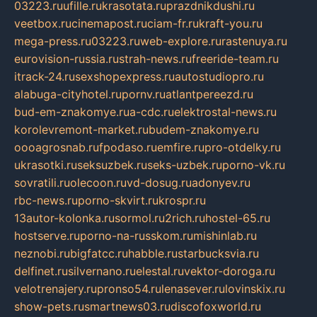
03223.ru
ufille.ru
krasotata.ru
prazdnikdushi.ru
veetbox.ru
cinemapost.ru
ciam-fr.ru
kraft-you.ru
mega-press.ru
03223.ru
web-explore.ru
rastenuya.ru
eurovision-russia.ru
strah-news.ru
freeride-team.ru
itrack-24.ru
sexshopexpress.ru
autostudiopro.ru
alabuga-cityhotel.ru
pornv.ru
atlantpereezd.ru
bud-em-znakomye.ru
a-cdc.ru
elektrostal-news.ru
korolevremont-market.ru
budem-znakomye.ru
oooagrosnab.ru
fpodaso.ru
emfire.ru
pro-otdelky.ru
ukrasotki.ru
seksuzbek.ru
seks-uzbek.ru
porno-vk.ru
sovratili.ru
olecoon.ru
vd-dosug.ru
adonyev.ru
rbc-news.ru
porno-skvirt.ru
krospr.ru
13autor-kolonka.ru
sormol.ru
2rich.ru
hostel-65.ru
hostserve.ru
porno-na-russkom.ru
mishinlab.ru
neznobi.ru
bigfatcc.ru
habble.ru
starbucksvia.ru
delfinet.ru
silvernano.ru
elestal.ru
vektor-doroga.ru
velotrenajery.ru
pronso54.ru
lenasever.ru
lovinskix.ru
show-pets.ru
smartnews03.ru
discofoxworld.ru