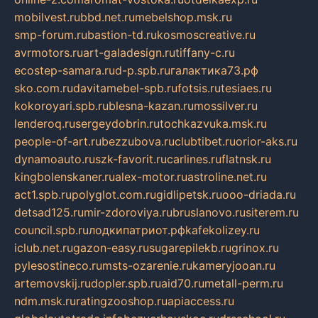
mobilvest.ru
bbd.net.ru
mebelshop.msk.ru
smp-forum.ru
bastion-td.ru
kosmoscreative.ru
avrmotors.ru
art-galadesign.ru
tiffany-c.ru
ecostep-samara.ru
d-p.spb.ru
галактика73.рф
sko.com.ru
davitamebel-spb.ru
fotsis.ru
tesiaes.ru
kokoroyari.spb.ru
blesna-kazan.ru
mossilver.ru
lenderoq.ru
sergeydobrin.ru
tochkazvuka.msk.ru
people-of-art.ru
bezzubova.ru
clubtibet.ru
orior-aks.ru
dynamoauto.ru
szk-favorit.ru
carlines.ru
flatnsk.ru
kingbolenskaner.ru
alex-motor.ru
astroline.net.ru
act1.spb.ru
polyglot.com.ru
gidlipetsk.ru
ooo-driada.ru
detsad125.ru
mir-zdoroviya.ru
bruslanovo.ru
siterem.ru
council.spb.ru
лодкипатриот.рф
kafekolizey.ru
iclub.net.ru
gazon-easy.ru
sugarepilekb.ru
grinox.ru
pylesostineco.ru
msts-ozarenie.ru
kameryjooan.ru
artemovskij.ru
dopler.spb.ru
aid70.ru
metall-perm.ru
ndm.msk.ru
ratingzooshop.ru
apiaccess.ru