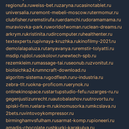
regionufa.ru
weiss-bet.ru
zaryna.ru
casinotablet.ru
universalia.ru
remont-mebeli-moscow.ru
termomur.ru
clubfisher.ru
remstirufa.ru
erdamchi.ru
doramamama.ru
muraviovka-park.ru
worldofwoman.ru
clean-dreams.ru
arkrym.ru
kristinita.ru
dircomputer.ru
healthenter.ru
textexperts.ru
pivnaya-kruzhka.ru
kinofilmy-2021.ru
demolalapaluza.ru
tanyavanya.ru
remstir-tolyatti.ru
msdip.ru
jdol.ru
sokolovr.ru
newtech-spb.ru
rezemkleim.ru
massage-tai.ru
seonub.ru
zvonitut.ru
biolisichka24.ru
mncraft-download.ru
algoritm-sistema.ru
godflesh.ru
ru-industria.ru
zebra-tlt.ru
okna-proficom.ru
erynok.ru
onlinekinospace.ru
startupstudio-fefu.ru
zarges-ru.ru
gegenjustizunrecht.ru
autobalashov.ru
utrovortu.ru
spiski-firm.ru
elara-m.ru
kinomusorka.ru
mkcslava.ru
2bets.ru
vintovoykompressor.ru
birminghamvsfulham.ru
sarmat-komp.ru
pioneeri.ru
amadis-chocolate.ru
shkurki-karakulya.ru