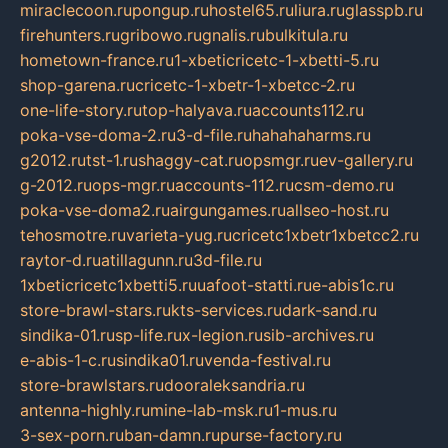
miraclecoon.ru
pongup.ru
hostel65.ru
liura.ru
glasspb.ru
firehunters.ru
gribowo.ru
gnalis.ru
bulkitula.ru
hometown-france.ru
1-xbeticricetc-1-xbetti-5.ru
shop-garena.ru
cricetc-1-xbetr-1-xbetcc-2.ru
one-life-story.ru
top-halyava.ru
accounts112.ru
poka-vse-doma-2.ru
3-d-file.ru
hahahaharms.ru
g2012.ru
tst-1.ru
shaggy-cat.ru
opsmgr.ru
ev-gallery.ru
g-2012.ru
ops-mgr.ru
accounts-112.ru
csm-demo.ru
poka-vse-doma2.ru
airgungames.ru
allseo-host.ru
tehosmotre.ru
varieta-yug.ru
cricetc1xbetr1xbetcc2.ru
raytor-d.ru
atillagunn.ru
3d-file.ru
1xbeticricetc1xbetti5.ru
uafoot-statti.ru
e-abis1c.ru
store-brawl-stars.ru
kts-services.ru
dark-sand.ru
sindika-01.ru
sp-life.ru
x-legion.ru
sib-archives.ru
e-abis-1-c.ru
sindika01.ru
venda-festival.ru
store-brawlstars.ru
dooraleksandria.ru
antenna-highly.ru
mine-lab-msk.ru
1-mus.ru
3-sex-porn.ru
ban-damn.ru
purse-factory.ru