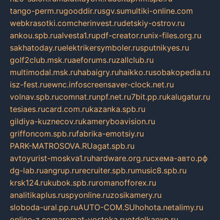
tango-perm.ru
gooddir.ru
sgv.su
multiki-online.com
webkrasotki.com
cherinvest.ru
detskiy-ostrov.ru
ankou.spb.ru
alvesta1.ru
pdf-creator.ru
nix-files.org.ru
sakhatoday.ru
elektrikersymboler.ru
sputnikyes.ru
golf2club.msk.ru
aeforums.ru
zallclub.ru
multimodal.msk.ru
habaigry.ru
haikko.ru
sobakopedia.ru
isz-fest.ru
ewnc.info
screensaver-clock.net.ru
volnav.spb.ru
comnat.ru
npf.net.ru
7bit.pp.ru
kalugatur.ru
tesiaes.ru
card.com.ru
kazanka.spb.ru
gildiya-kuznecov.ru
kameryboavision.ru
griffoncom.spb.ru
fabrika-emotsiy.ru
PARK-MATROSOVA.RU
agat.spb.ru
avtoyurist-moskva1.ru
hardware.org.ru
схема-авто.рф
dg-lab.ru
angrup.ru
recruiter.spb.ru
music8.spb.ru
krsk124.ru
kubok.spb.ru
romanofforex.ru
analitikaplus.ru
spyonline.ru
zosikamery.ru
sloboda-ural.pp.ru
AUTO-COM.SU
hohota.net
alimy.ru
online-z.com
aromat-vostoka.ru
otdelkaexp.ru