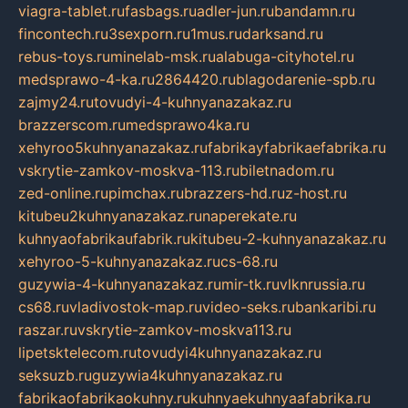
viagra-tablet.ru
fasbags.ru
adler-jun.ru
bandamn.ru
fincontech.ru
3sexporn.ru
1mus.ru
darksand.ru
rebus-toys.ru
minelab-msk.ru
alabuga-cityhotel.ru
medsprawo-4-ka.ru
2864420.ru
blagodarenie-spb.ru
zajmy24.ru
tovudyi-4-kuhnyanazakaz.ru
brazzerscom.ru
medsprawo4ka.ru
xehyroo5kuhnyanazakaz.ru
fabrikayfabrikaefabrika.ru
vskrytie-zamkov-moskva-113.ru
biletnadom.ru
zed-online.ru
pimchax.ru
brazzers-hd.ru
z-host.ru
kitubeu2kuhnyanazakaz.ru
naperekate.ru
kuhnyaofabrikaufabrik.ru
kitubeu-2-kuhnyanazakaz.ru
xehyroo-5-kuhnyanazakaz.ru
cs-68.ru
guzywia-4-kuhnyanazakaz.ru
mir-tk.ru
vlknrussia.ru
cs68.ru
vladivostok-map.ru
video-seks.ru
bankaribi.ru
raszar.ru
vskrytie-zamkov-moskva113.ru
lipetsktelecom.ru
tovudyi4kuhnyanazakaz.ru
seksuzb.ru
guzywia4kuhnyanazakaz.ru
fabrikaofabrikaokuhny.ru
kuhnyaekuhnyaafabrika.ru