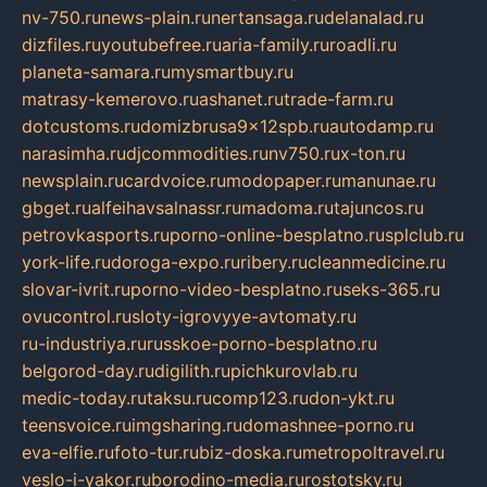
nv-750.ru
news-plain.ru
nertansaga.ru
delanalad.ru
dizfiles.ru
youtubefree.ru
aria-family.ru
roadli.ru
planeta-samara.ru
mysmartbuy.ru
matrasy-kemerovo.ru
ashanet.ru
trade-farm.ru
dotcustoms.ru
domizbrusa9x12spb.ru
autodamp.ru
narasimha.ru
djcommodities.ru
nv750.ru
x-ton.ru
newsplain.ru
cardvoice.ru
modopaper.ru
manunae.ru
gbget.ru
alfeihavsalnassr.ru
madoma.ru
tajuncos.ru
petrovkasports.ru
porno-online-besplatno.ru
splclub.ru
york-life.ru
doroga-expo.ru
ribery.ru
cleanmedicine.ru
slovar-ivrit.ru
porno-video-besplatno.ru
seks-365.ru
ovucontrol.ru
sloty-igrovyye-avtomaty.ru
ru-industriya.ru
russkoe-porno-besplatno.ru
belgorod-day.ru
digilith.ru
pichkurovlab.ru
medic-today.ru
taksu.ru
comp123.ru
don-ykt.ru
teensvoice.ru
imgsharing.ru
domashnee-porno.ru
eva-elfie.ru
foto-tur.ru
biz-doska.ru
metropoltravel.ru
veslo-i-yakor.ru
borodino-media.ru
rostotsky.ru