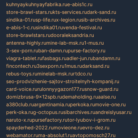
kuhnyaykuhnyayfabrika.ru
e-abis1c.ru
store-brawl-stars.ru
kts-services.ru
dark-sand.ru
sindika-01.ru
sp-life.ru
x-legion.ru
sib-archives.ru
e-abis-1-c.ru
sindika01.ru
venda-festival.ru
store-brawlstars.ru
dooraleksandria.ru
antenna-highly.ru
mine-lab-msk.ru
1-mus.ru
3-sex-porn.ru
ban-damn.ru
purse-factory.ru
viagra-tablet.ru
fasbags.ru
adler-jun.ru
bandamn.ru
fincontech.ru
3sexporn.ru
1mus.ru
darksand.ru
rebus-toys.ru
minelab-msk.ru
rtdco.ru
seo-prodvizhenie-sajtov-stroitelnyh-kompanij.ru
card-voice.ru
rulonnyygazon177.ru
snow-guard.ru
domizbrusa-9x12spb.ru
demaholding.ru
aalse.ru
a380club.ru
argentinamia.ru
perkoka.ru
movie-one.ru
perk-oka.ru
g-octopus.ru
sibarchives.ru
andreislyusar.ru
naruto-x.ru
pursefactory.ru
tor-lyubov-i-grom.ru
spayderhed-2022.ru
movieone.ru
evro-dez.ru
webamator.ru
ma-absolut1.ru
avtopomosch27.ru