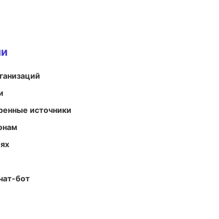
ми
ганизаций
и
еренные источники
онам
иях
чат-бот