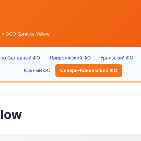
г
» ООО Spravka Yellow
ро-Западный ФО
Приволжский ФО
Уральский ФО
Южный ФО
Северо-Кавказский ФО
llow