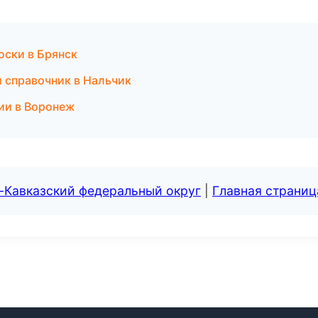
оски в Брянск
й справочник в Нальчик
сии в Воронеж
-Кавказский федеральный округ
|
Главная страниц