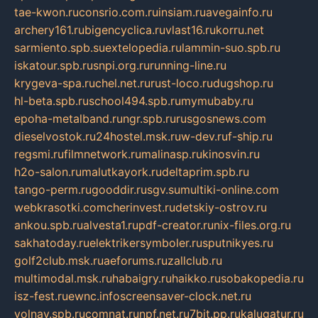
tae-kwon.ru
consrio.com.ru
insiam.ru
avegainfo.ru
archery161.ru
bigencyclica.ru
vlast16.ru
korru.net
sarmiento.spb.su
extelopedia.ru
lammin-suo.spb.ru
iskatour.spb.ru
snpi.org.ru
running-line.ru
krygeva-spa.ru
chel.net.ru
rust-loco.ru
dugshop.ru
hl-beta.spb.ru
school494.spb.ru
mymubaby.ru
epoha-metalband.ru
ngr.spb.ru
rusgosnews.com
dieselvostok.ru
24hostel.msk.ru
w-dev.ru
f-ship.ru
regsmi.ru
filmnetwork.ru
malinasp.ru
kinosvin.ru
h2o-salon.ru
malutkayork.ru
deltaprim.spb.ru
tango-perm.ru
gooddir.ru
sgv.su
multiki-online.com
webkrasotki.com
cherinvest.ru
detskiy-ostrov.ru
ankou.spb.ru
alvesta1.ru
pdf-creator.ru
nix-files.org.ru
sakhatoday.ru
elektrikersymboler.ru
sputnikyes.ru
golf2club.msk.ru
aeforums.ru
zallclub.ru
multimodal.msk.ru
habaigry.ru
haikko.ru
sobakopedia.ru
isz-fest.ru
ewnc.info
screensaver-clock.net.ru
volnav.spb.ru
comnat.ru
npf.net.ru
7bit.pp.ru
kalugatur.ru