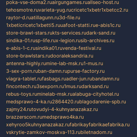
poka-vse-doma2.ru
airgungames.ru
allseo-host.ru
tehosmotre.ru
varieta-yug.ru
cricetc1xbetr1xbetcc2.ru
raytor-d.ru
atillagunn.ru
3d-file.ru
1xbeticricetc1xbetti5.ru
uafoot-statti.ru
e-abis1c.ru
store-brawl-stars.ru
kts-services.ru
dark-sand.ru
sindika-01.ru
sp-life.ru
x-legion.ru
sib-archives.ru
e-abis-1-c.ru
sindika01.ru
venda-festival.ru
store-brawlstars.ru
dooraleksandria.ru
antenna-highly.ru
mine-lab-msk.ru
1-mus.ru
3-sex-porn.ru
ban-damn.ru
purse-factory.ru
viagra-tablet.ru
fasbags.ru
adler-jun.ru
bandamn.ru
fincontech.ru
3sexporn.ru
1mus.ru
darksand.ru
rebus-toys.ru
minelab-msk.ru
alabuga-cityhotel.ru
medsprawo-4-ka.ru
2864420.ru
blagodarenie-spb.ru
zajmy24.ru
tovudyi-4-kuhnyanazakaz.ru
brazzerscom.ru
medsprawo4ka.ru
xehyroo5kuhnyanazakaz.ru
fabrikayfabrikaefabrika.ru
vskrytie-zamkov-moskva-113.ru
biletnadom.ru