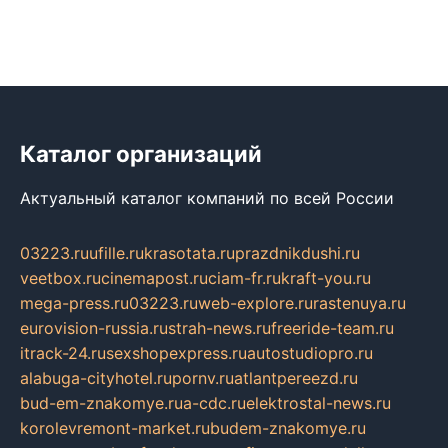
Каталог организаций
Актуальный каталог компаний по всей России
03223.ru
ufille.ru
krasotata.ru
prazdnikdushi.ru
veetbox.ru
cinemapost.ru
ciam-fr.ru
kraft-you.ru
mega-press.ru
03223.ru
web-explore.ru
rastenuya.ru
eurovision-russia.ru
strah-news.ru
freeride-team.ru
itrack-24.ru
sexshopexpress.ru
autostudiopro.ru
alabuga-cityhotel.ru
pornv.ru
atlantpereezd.ru
bud-em-znakomye.ru
a-cdc.ru
elektrostal-news.ru
korolevremont-market.ru
budem-znakomye.ru