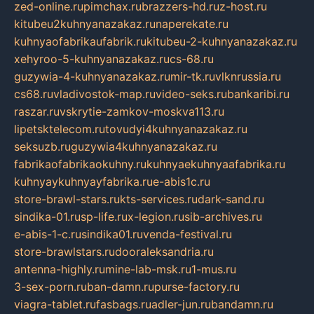
zed-online.ru
pimchax.ru
brazzers-hd.ru
z-host.ru
kitubeu2kuhnyanazakaz.ru
naperekate.ru
kuhnyaofabrikaufabrik.ru
kitubeu-2-kuhnyanazakaz.ru
xehyroo-5-kuhnyanazakaz.ru
cs-68.ru
guzywia-4-kuhnyanazakaz.ru
mir-tk.ru
vlknrussia.ru
cs68.ru
vladivostok-map.ru
video-seks.ru
bankaribi.ru
raszar.ru
vskrytie-zamkov-moskva113.ru
lipetsktelecom.ru
tovudyi4kuhnyanazakaz.ru
seksuzb.ru
guzywia4kuhnyanazakaz.ru
fabrikaofabrikaokuhny.ru
kuhnyaekuhnyaafabrika.ru
kuhnyaykuhnyayfabrika.ru
e-abis1c.ru
store-brawl-stars.ru
kts-services.ru
dark-sand.ru
sindika-01.ru
sp-life.ru
x-legion.ru
sib-archives.ru
e-abis-1-c.ru
sindika01.ru
venda-festival.ru
store-brawlstars.ru
dooraleksandria.ru
antenna-highly.ru
mine-lab-msk.ru
1-mus.ru
3-sex-porn.ru
ban-damn.ru
purse-factory.ru
viagra-tablet.ru
fasbags.ru
adler-jun.ru
bandamn.ru