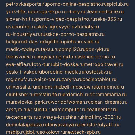
petrovkasports.ru
porno-online-besplatno.ru
splclub.ru
york-life.ru
doroga-expo.ru
ribery.ru
cleanmedicine.ru
slovar-ivrit.ru
porno-video-besplatno.ru
seks-365.ru
ovucontrol.ru
sloty-igrovyye-avtomaty.ru
ru-industriya.ru
russkoe-porno-besplatno.ru
belgorod-day.ru
digilith.ru
pichkurovlab.ru
medic-today.ru
taksu.ru
comp123.ru
don-ykt.ru
teensvoice.ru
imgsharing.ru
domashnee-porno.ru
eva-elfie.ru
foto-tur.ru
biz-doska.ru
metropoltravel.ru
veslo-i-yakor.ru
borodino-media.ru
rostotsky.ru
regionufa.ru
weiss-bet.ru
zaryna.ru
casinotablet.ru
universalia.ru
remont-mebeli-moscow.ru
termomur.ru
clubfisher.ru
remstirufa.ru
erdamchi.ru
doramamama.ru
muraviovka-park.ru
worldofwoman.ru
clean-dreams.ru
arkrym.ru
kristinita.ru
dircomputer.ru
healthenter.ru
textexperts.ru
pivnaya-kruzhka.ru
kinofilmy-2021.ru
demolalapaluza.ru
tanyavanya.ru
remstir-tolyatti.ru
msdip.ru
jdol.ru
sokolovr.ru
newtech-spb.ru