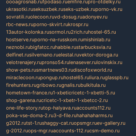
oooagrosnab.ru
fpodaso.ru
emfire.ru
pro-otdelky.ru
ukrasotki.ru
seksuzbek.ru
seks-uzbek.ru
porno-vk.ru
sovratili.ru
olecoon.ru
vd-dosug.ru
adonyev.ru
rbc-news.ru
porno-skvirt.ru
krospr.ru
13autor-kolonka.ru
sormol.ru
2rich.ru
hostel-65.ru
hostserve.ru
porno-na-russkom.ru
mishinlab.ru
neznobi.ru
bigfatcc.ru
habble.ru
starbucksvia.ru
delfinet.ru
silvernano.ru
elestal.ru
vektor-doroga.ru
velotrenajery.ru
pronso54.ru
lenasever.ru
lovinskix.ru
show-pets.ru
smartnews03.ru
discofoxworld.ru
miraclecoon.ru
pongup.ru
hostel65.ru
liura.ru
glasspb.ru
firehunters.ru
gribowo.ru
gnalis.ru
bulkitula.ru
hometown-france.ru
1-xbeticricetc-1-xbetti-5.ru
shop-garena.ru
cricetc-1-xbetr-1-xbetcc-2.ru
one-life-story.ru
top-halyava.ru
accounts112.ru
poka-vse-doma-2.ru
3-d-file.ru
hahahaharms.ru
g2012.ru
tst-1.ru
shaggy-cat.ru
opsmgr.ru
ev-gallery.ru
g-2012.ru
ops-mgr.ru
accounts-112.ru
csm-demo.ru