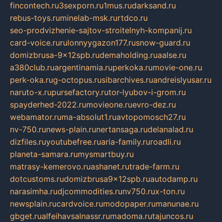
fincontech.ru
3sexporn.ru
1mus.ru
darksand.ru
rebus-toys.ru
minelab-msk.ru
rtdco.ru
seo-prodvizhenie-sajtov-stroitelnyh-kompanij.ru
card-voice.ru
rulonnyygazon177.ru
snow-guard.ru
domizbrusa-9x12spb.ru
demaholding.ru
aalse.ru
a380club.ru
argentinamia.ru
perkoka.ru
movie-one.ru
perk-oka.ru
g-octopus.ru
sibarchives.ru
andreislyusar.ru
naruto-x.ru
pursefactory.ru
tor-lyubov-i-grom.ru
spayderhed-2022.ru
movieone.ru
evro-dez.ru
webamator.ru
ma-absolut1.ru
avtopomosch27.ru
nv-750.ru
news-plain.ru
nertansaga.ru
delanalad.ru
dizfiles.ru
youtubefree.ru
aria-family.ru
roadli.ru
planeta-samara.ru
mysmartbuy.ru
matrasy-kemerovo.ru
ashanet.ru
trade-farm.ru
dotcustoms.ru
domizbrusa9x12spb.ru
autodamp.ru
narasimha.ru
djcommodities.ru
nv750.ru
x-ton.ru
newsplain.ru
cardvoice.ru
modopaper.ru
manunae.ru
gbget.ru
alfeihavsalnassr.ru
madoma.ru
tajuncos.ru