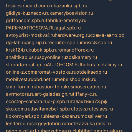
tesiaes.ru
card.com.ru
kazanka.spb.ru
gildiya-kuznecov.ru
kameryboavision.ru
griffoncom.spb.ru
fabrika-emotsiy.ru
PARK-MATROSOVA.RU
agat.spb.ru
avtoyurist-moskva1.ru
hardware.org.ru
схема-авто.рф
dg-lab.ru
angrup.ru
recruiter.spb.ru
music8.spb.ru
krsk124.ru
kubok.spb.ru
romanofforex.ru
analitikaplus.ru
spyonline.ru
zosikamery.ru
sloboda-ural.pp.ru
AUTO-COM.SU
hohota.net
alimy.ru
online-z.com
aromat-vostoka.ru
otdelkaexp.ru
mobilvest.ru
bbd.net.ru
mebelshop.msk.ru
smp-forum.ru
bastion-td.ru
kosmoscreative.ru
avrmotors.ru
art-galadesign.ru
tiffany-c.ru
ecostep-samara.ru
d-p.spb.ru
галактика73.рф
sko.com.ru
davitamebel-spb.ru
fotsis.ru
tesiaes.ru
kokoroyari.spb.ru
blesna-kazan.ru
mossilver.ru
lenderoq.ru
sergeydobrin.ru
tochkazvuka.msk.ru
people-of-art.ru
bezzubova.ru
clubtibet.ru
orior-aks.ru