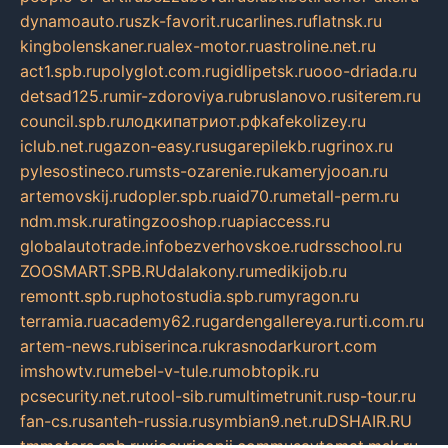
dynamoauto.ru
szk-favorit.ru
carlines.ru
flatnsk.ru
kingbolenskaner.ru
alex-motor.ru
astroline.net.ru
act1.spb.ru
polyglot.com.ru
gidlipetsk.ru
ooo-driada.ru
detsad125.ru
mir-zdoroviya.ru
bruslanovo.ru
siterem.ru
council.spb.ru
лодкипатриот.рф
kafekolizey.ru
iclub.net.ru
gazon-easy.ru
sugarepilekb.ru
grinox.ru
pylesostineco.ru
msts-ozarenie.ru
kameryjooan.ru
artemovskij.ru
dopler.spb.ru
aid70.ru
metall-perm.ru
ndm.msk.ru
ratingzooshop.ru
apiaccess.ru
globalautotrade.info
bezverhovskoe.ru
drsschool.ru
ZOOSMART.SPB.RU
dalakony.ru
medikijob.ru
remontt.spb.ru
photostudia.spb.ru
myragon.ru
terramia.ru
academy62.ru
gardengallereya.ru
rti.com.ru
artem-news.ru
biserinca.ru
krasnodarkurort.com
imshowtv.ru
mebel-v-tule.ru
mobtopik.ru
pcsecurity.net.ru
tool-sib.ru
multimetrunit.ru
sp-tour.ru
fan-cs.ru
santeh-russia.ru
symbian9.net.ru
DSHAIR.RU
tmmotors.spb.ru
xjocuricopii.com
musavtomat.msk.ru