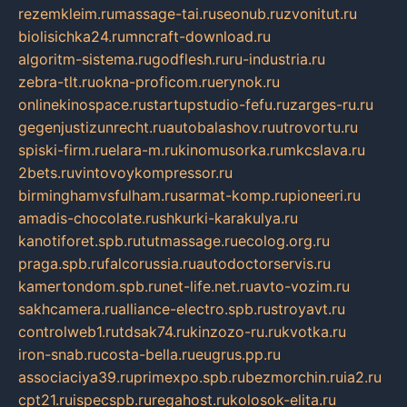
rezemkleim.ru
massage-tai.ru
seonub.ru
zvonitut.ru
biolisichka24.ru
mncraft-download.ru
algoritm-sistema.ru
godflesh.ru
ru-industria.ru
zebra-tlt.ru
okna-proficom.ru
erynok.ru
onlinekinospace.ru
startupstudio-fefu.ru
zarges-ru.ru
gegenjustizunrecht.ru
autobalashov.ru
utrovortu.ru
spiski-firm.ru
elara-m.ru
kinomusorka.ru
mkcslava.ru
2bets.ru
vintovoykompressor.ru
birminghamvsfulham.ru
sarmat-komp.ru
pioneeri.ru
amadis-chocolate.ru
shkurki-karakulya.ru
kanotiforet.spb.ru
tutmassage.ru
ecolog.org.ru
praga.spb.ru
falcorussia.ru
autodoctorservis.ru
kamertondom.spb.ru
net-life.net.ru
avto-vozim.ru
sakhcamera.ru
alliance-electro.spb.ru
stroyavt.ru
controlweb1.ru
tdsak74.ru
kinzozo-ru.ru
kvotka.ru
iron-snab.ru
costa-bella.ru
eugrus.pp.ru
associaciya39.ru
primexpo.spb.ru
bezmorchin.ru
ia2.ru
cpt21.ru
ispecspb.ru
regahost.ru
kolosok-elita.ru