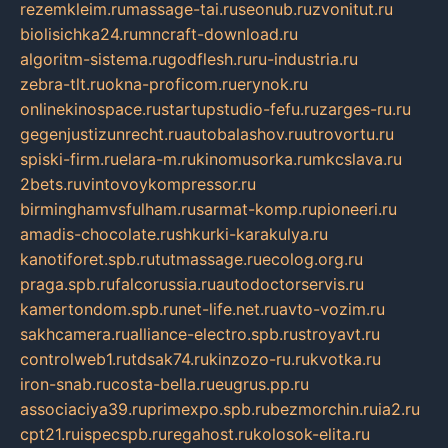
rezemkleim.ru
massage-tai.ru
seonub.ru
zvonitut.ru
biolisichka24.ru
mncraft-download.ru
algoritm-sistema.ru
godflesh.ru
ru-industria.ru
zebra-tlt.ru
okna-proficom.ru
erynok.ru
onlinekinospace.ru
startupstudio-fefu.ru
zarges-ru.ru
gegenjustizunrecht.ru
autobalashov.ru
utrovortu.ru
spiski-firm.ru
elara-m.ru
kinomusorka.ru
mkcslava.ru
2bets.ru
vintovoykompressor.ru
birminghamvsfulham.ru
sarmat-komp.ru
pioneeri.ru
amadis-chocolate.ru
shkurki-karakulya.ru
kanotiforet.spb.ru
tutmassage.ru
ecolog.org.ru
praga.spb.ru
falcorussia.ru
autodoctorservis.ru
kamertondom.spb.ru
net-life.net.ru
avto-vozim.ru
sakhcamera.ru
alliance-electro.spb.ru
stroyavt.ru
controlweb1.ru
tdsak74.ru
kinzozo-ru.ru
kvotka.ru
iron-snab.ru
costa-bella.ru
eugrus.pp.ru
associaciya39.ru
primexpo.spb.ru
bezmorchin.ru
ia2.ru
cpt21.ru
ispecspb.ru
regahost.ru
kolosok-elita.ru