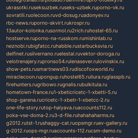
ukrasotki.ru
seksuzbek.ru
seks-uzbek.ru
porno-vk.ru
sovratili.ru
olecoon.ru
vd-dosug.ru
adonyev.ru
rbc-news.ru
porno-skvirt.ru
krospr.ru
13autor-kolonka.ru
sormol.ru
2rich.ru
hostel-65.ru
hostserve.ru
porno-na-russkom.ru
mishinlab.ru
neznobi.ru
bigfatcc.ru
habble.ru
starbucksvia.ru
delfinet.ru
silvernano.ru
elestal.ru
vektor-doroga.ru
velotrenajery.ru
pronso54.ru
lenasever.ru
lovinskix.ru
show-pets.ru
smartnews03.ru
discofoxworld.ru
miraclecoon.ru
pongup.ru
hostel65.ru
liura.ru
glasspb.ru
firehunters.ru
gribowo.ru
gnalis.ru
bulkitula.ru
hometown-france.ru
1-xbeticricetc-1-xbetti-5.ru
shop-garena.ru
cricetc-1-xbetr-1-xbetcc-2.ru
one-life-story.ru
top-halyava.ru
accounts112.ru
poka-vse-doma-2.ru
3-d-file.ru
hahahaharms.ru
g2012.ru
tst-1.ru
shaggy-cat.ru
opsmgr.ru
ev-gallery.ru
g-2012.ru
ops-mgr.ru
accounts-112.ru
csm-demo.ru