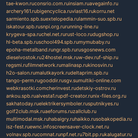
tae-kwon.ru
consrio.com.ru
insiam.ru
avegainfo.ru
archery161.ru
bigencyclica.ru
vlast16.ru
korru.net
sarmiento.spb.su
extelopedia.ru
lammin-suo.spb.ru
iskatour.spb.ru
snpi.org.ru
running-line.ru
krygeva-spa.ru
chel.net.ru
rust-loco.ru
dugshop.ru
hl-beta.spb.ru
school494.spb.ru
mymubaby.ru
epoha-metalband.ru
ngr.spb.ru
rusgosnews.com
dieselvostok.ru
24hostel.msk.ru
w-dev.ru
f-ship.ru
regsmi.ru
filmnetwork.ru
malinasp.ru
kinosvin.ru
h2o-salon.ru
malutkayork.ru
deltaprim.spb.ru
tango-perm.ru
gooddir.ru
sgv.su
multiki-online.com
webkrasotki.com
cherinvest.ru
detskiy-ostrov.ru
ankou.spb.ru
alvesta1.ru
pdf-creator.ru
nix-files.org.ru
sakhatoday.ru
elektrikersymboler.ru
sputnikyes.ru
golf2club.msk.ru
aeforums.ru
zallclub.ru
multimodal.msk.ru
habaigry.ru
haikko.ru
sobakopedia.ru
isz-fest.ru
ewnc.info
screensaver-clock.net.ru
volnav.spb.ru
comnat.ru
npf.net.ru
7bit.pp.ru
kalugatur.ru