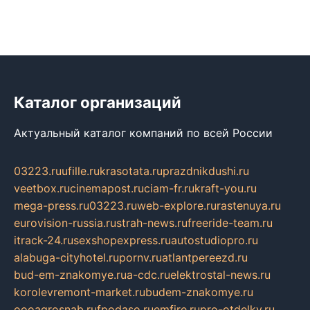
Каталог организаций
Актуальный каталог компаний по всей России
03223.ru
ufille.ru
krasotata.ru
prazdnikdushi.ru
veetbox.ru
cinemapost.ru
ciam-fr.ru
kraft-you.ru
mega-press.ru
03223.ru
web-explore.ru
rastenuya.ru
eurovision-russia.ru
strah-news.ru
freeride-team.ru
itrack-24.ru
sexshopexpress.ru
autostudiopro.ru
alabuga-cityhotel.ru
pornv.ru
atlantpereezd.ru
bud-em-znakomye.ru
a-cdc.ru
elektrostal-news.ru
korolevremont-market.ru
budem-znakomye.ru
oooagrosnab.ru
fpodaso.ru
emfire.ru
pro-otdelky.ru