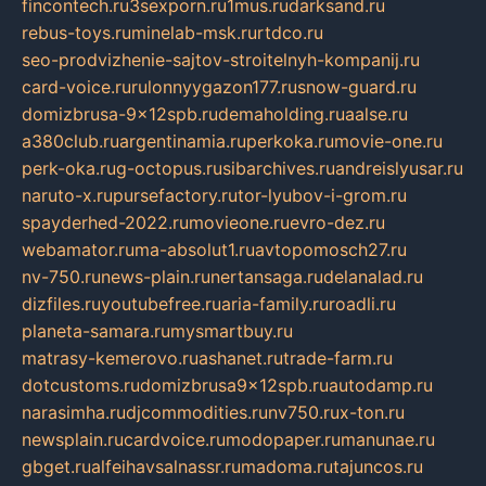
fincontech.ru
3sexporn.ru
1mus.ru
darksand.ru
rebus-toys.ru
minelab-msk.ru
rtdco.ru
seo-prodvizhenie-sajtov-stroitelnyh-kompanij.ru
card-voice.ru
rulonnyygazon177.ru
snow-guard.ru
domizbrusa-9x12spb.ru
demaholding.ru
aalse.ru
a380club.ru
argentinamia.ru
perkoka.ru
movie-one.ru
perk-oka.ru
g-octopus.ru
sibarchives.ru
andreislyusar.ru
naruto-x.ru
pursefactory.ru
tor-lyubov-i-grom.ru
spayderhed-2022.ru
movieone.ru
evro-dez.ru
webamator.ru
ma-absolut1.ru
avtopomosch27.ru
nv-750.ru
news-plain.ru
nertansaga.ru
delanalad.ru
dizfiles.ru
youtubefree.ru
aria-family.ru
roadli.ru
planeta-samara.ru
mysmartbuy.ru
matrasy-kemerovo.ru
ashanet.ru
trade-farm.ru
dotcustoms.ru
domizbrusa9x12spb.ru
autodamp.ru
narasimha.ru
djcommodities.ru
nv750.ru
x-ton.ru
newsplain.ru
cardvoice.ru
modopaper.ru
manunae.ru
gbget.ru
alfeihavsalnassr.ru
madoma.ru
tajuncos.ru