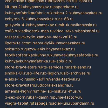
zed-online.ru
pimchax.ru
brazzers-hd.ru
z-host.ru
kitubeu2kuhnyanazakaz.ru
naperekate.ru
kuhnyaofabrikaufabrik.ru
kitubeu-2-kuhnyanazakaz.ru
xehyroo-5-kuhnyanazakaz.ru
cs-68.ru
guzywia-4-kuhnyanazakaz.ru
mir-tk.ru
vlknrussia.ru
cs68.ru
vladivostok-map.ru
video-seks.ru
bankaribi.ru
raszar.ru
vskrytie-zamkov-moskva113.ru
lipetsktelecom.ru
tovudyi4kuhnyanazakaz.ru
seksuzb.ru
guzywia4kuhnyanazakaz.ru
fabrikaofabrikaokuhny.ru
kuhnyaekuhnyaafabrika.ru
kuhnyaykuhnyayfabrika.ru
e-abis1c.ru
store-brawl-stars.ru
kts-services.ru
dark-sand.ru
sindika-01.ru
sp-life.ru
x-legion.ru
sib-archives.ru
e-abis-1-c.ru
sindika01.ru
venda-festival.ru
store-brawlstars.ru
dooraleksandria.ru
antenna-highly.ru
mine-lab-msk.ru
1-mus.ru
3-sex-porn.ru
ban-damn.ru
purse-factory.ru
viagra-tablet.ru
fasbags.ru
adler-jun.ru
bandamn.ru