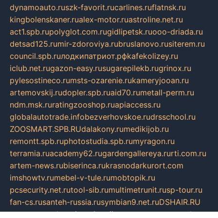
dynamoauto.ru
szk-favorit.ru
carlines.ru
flatnsk.ru
kingbolenskaner.ru
alex-motor.ru
astroline.net.ru
act1.spb.ru
polyglot.com.ru
gidlipetsk.ru
ooo-driada.ru
detsad125.ru
mir-zdoroviya.ru
bruslanovo.ru
siterem.ru
council.spb.ru
лодкипатриот.рф
kafekolizey.ru
iclub.net.ru
gazon-easy.ru
sugarepilekb.ru
grinox.ru
pylesostineco.ru
msts-ozarenie.ru
kameryjooan.ru
artemovskij.ru
dopler.spb.ru
aid70.ru
metall-perm.ru
ndm.msk.ru
ratingzooshop.ru
apiaccess.ru
globalautotrade.info
bezverhovskoe.ru
drsschool.ru
ZOOSMART.SPB.RU
dalakony.ru
medikijob.ru
remontt.spb.ru
photostudia.spb.ru
myragon.ru
terramia.ru
academy62.ru
gardengallereya.ru
rti.com.ru
artem-news.ru
biserinca.ru
krasnodarkurort.com
imshowtv.ru
mebel-v-tule.ru
mobtopik.ru
pcsecurity.net.ru
tool-sib.ru
multimetrunit.ru
sp-tour.ru
fan-cs.ru
santeh-russia.ru
symbian9.net.ru
DSHAIR.RU
tmmotors.spb.ru
xjocuricopii.com
musavtomat.msk.ru