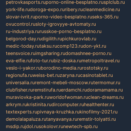
petrovkasports.ru
porno-online-besplatno.ru
splclub.ru
york-life.ru
doroga-expo.ru
ribery.ru
cleanmedicine.ru
slovar-ivrit.ru
porno-video-besplatno.ru
seks-365.ru
ovucontrol.ru
sloty-igrovyye-avtomaty.ru
ru-industriya.ru
russkoe-porno-besplatno.ru
belgorod-day.ru
digilith.ru
pichkurovlab.ru
medic-today.ru
taksu.ru
comp123.ru
don-ykt.ru
teensvoice.ru
imgsharing.ru
domashnee-porno.ru
eva-elfie.ru
foto-tur.ru
biz-doska.ru
metropoltravel.ru
veslo-i-yakor.ru
borodino-media.ru
rostotsky.ru
regionufa.ru
weiss-bet.ru
zaryna.ru
casinotablet.ru
universalia.ru
remont-mebeli-moscow.ru
termomur.ru
clubfisher.ru
remstirufa.ru
erdamchi.ru
doramamama.ru
muraviovka-park.ru
worldofwoman.ru
clean-dreams.ru
arkrym.ru
kristinita.ru
dircomputer.ru
healthenter.ru
textexperts.ru
pivnaya-kruzhka.ru
kinofilmy-2021.ru
demolalapaluza.ru
tanyavanya.ru
remstir-tolyatti.ru
msdip.ru
jdol.ru
sokolovr.ru
newtech-spb.ru