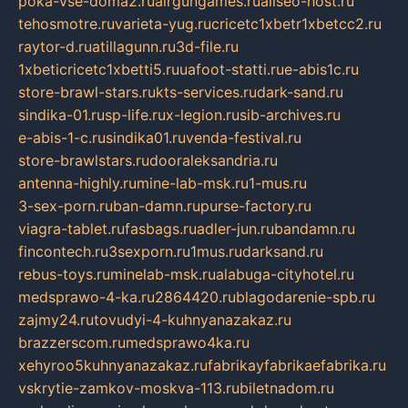
poka-vse-doma2.ru
airgungames.ru
allseo-host.ru
tehosmotre.ru
varieta-yug.ru
cricetc1xbetr1xbetcc2.ru
raytor-d.ru
atillagunn.ru
3d-file.ru
1xbeticricetc1xbetti5.ru
uafoot-statti.ru
e-abis1c.ru
store-brawl-stars.ru
kts-services.ru
dark-sand.ru
sindika-01.ru
sp-life.ru
x-legion.ru
sib-archives.ru
e-abis-1-c.ru
sindika01.ru
venda-festival.ru
store-brawlstars.ru
dooraleksandria.ru
antenna-highly.ru
mine-lab-msk.ru
1-mus.ru
3-sex-porn.ru
ban-damn.ru
purse-factory.ru
viagra-tablet.ru
fasbags.ru
adler-jun.ru
bandamn.ru
fincontech.ru
3sexporn.ru
1mus.ru
darksand.ru
rebus-toys.ru
minelab-msk.ru
alabuga-cityhotel.ru
medsprawo-4-ka.ru
2864420.ru
blagodarenie-spb.ru
zajmy24.ru
tovudyi-4-kuhnyanazakaz.ru
brazzerscom.ru
medsprawo4ka.ru
xehyroo5kuhnyanazakaz.ru
fabrikayfabrikaefabrika.ru
vskrytie-zamkov-moskva-113.ru
biletnadom.ru