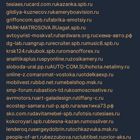
tesiaes.ru
card.com.ru
kazanka.spb.ru
gildiya-kuznecov.ru
kameryboavision.ru
griffoncom.spb.ru
fabrika-emotsiy.ru
PARK-MATROSOVA.RU
agat.spb.ru
avtoyurist-moskva1.ru
hardware.org.ru
схема-авто.рф
dg-lab.ru
angrup.ru
recruiter.spb.ru
music8.spb.ru
krsk124.ru
kubok.spb.ru
romanofforex.ru
analitikaplus.ru
spyonline.ru
zosikamery.ru
sloboda-ural.pp.ru
AUTO-COM.SU
hohota.net
alimy.ru
online-z.com
aromat-vostoka.ru
otdelkaexp.ru
mobilvest.ru
bbd.net.ru
mebelshop.msk.ru
smp-forum.ru
bastion-td.ru
kosmoscreative.ru
avrmotors.ru
art-galadesign.ru
tiffany-c.ru
ecostep-samara.ru
d-p.spb.ru
галактика73.рф
sko.com.ru
davitamebel-spb.ru
fotsis.ru
tesiaes.ru
kokoroyari.spb.ru
blesna-kazan.ru
mossilver.ru
lenderoq.ru
sergeydobrin.ru
tochkazvuka.msk.ru
people-of-art.ru
bezzubova.ru
clubtibet.ru
orior-aks.ru