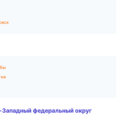
овск
жбы
тия
о-Западный федеральный округ