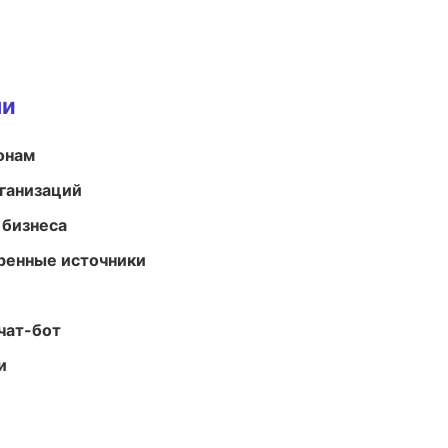
ми
онам
ганизаций
 бизнеса
еренные источники
чат-бот
и