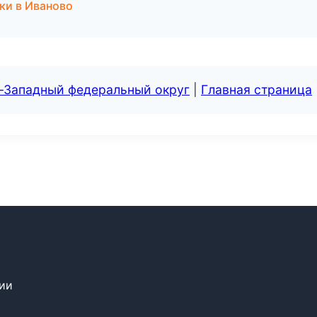
ки в Иваново
о-Западный федеральный округ
|
Главная страница
сии