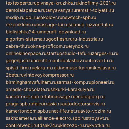
textexperts.ru
pivnaya-kruzhka.ru
kinofilmy-2021.ru
demolalapaluza.ru
tanyavanya.ru
remstir-tolyatti.ru
msdip.ru
jdol.ru
sokolovr.ru
newtech-spb.ru
rezemkleim.ru
massage-tai.ru
seonub.ru
zvonitut.ru
biolisichka24.ru
mncraft-download.ru
algoritm-sistema.ru
godflesh.ru
ru-industria.ru
zebra-tlt.ru
okna-proficom.ru
erynok.ru
onlinekinospace.ru
startupstudio-fefu.ru
zarges-ru.ru
gegenjustizunrecht.ru
autobalashov.ru
utrovortu.ru
spiski-firm.ru
elara-m.ru
kinomusorka.ru
mkcslava.ru
2bets.ru
vintovoykompressor.ru
birminghamvsfulham.ru
sarmat-komp.ru
pioneeri.ru
amadis-chocolate.ru
shkurki-karakulya.ru
kanotiforet.spb.ru
tutmassage.ru
ecolog.org.ru
praga.spb.ru
falcorussia.ru
autodoctorservis.ru
kamertondom.spb.ru
net-life.net.ru
avto-vozim.ru
sakhcamera.ru
alliance-electro.spb.ru
stroyavt.ru
controlweb1.ru
tdsak74.ru
kinzozo-ru.ru
kvotka.ru