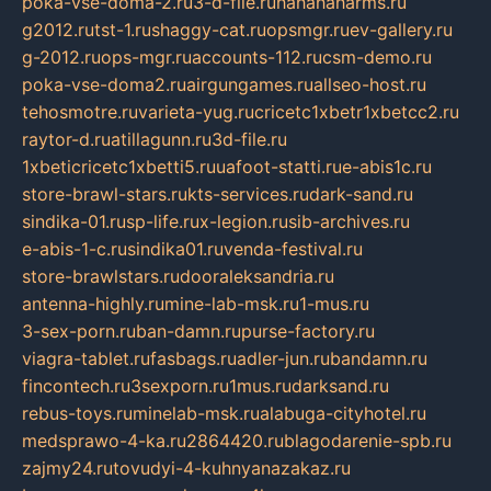
poka-vse-doma-2.ru
3-d-file.ru
hahahaharms.ru
g2012.ru
tst-1.ru
shaggy-cat.ru
opsmgr.ru
ev-gallery.ru
g-2012.ru
ops-mgr.ru
accounts-112.ru
csm-demo.ru
poka-vse-doma2.ru
airgungames.ru
allseo-host.ru
tehosmotre.ru
varieta-yug.ru
cricetc1xbetr1xbetcc2.ru
raytor-d.ru
atillagunn.ru
3d-file.ru
1xbeticricetc1xbetti5.ru
uafoot-statti.ru
e-abis1c.ru
store-brawl-stars.ru
kts-services.ru
dark-sand.ru
sindika-01.ru
sp-life.ru
x-legion.ru
sib-archives.ru
e-abis-1-c.ru
sindika01.ru
venda-festival.ru
store-brawlstars.ru
dooraleksandria.ru
antenna-highly.ru
mine-lab-msk.ru
1-mus.ru
3-sex-porn.ru
ban-damn.ru
purse-factory.ru
viagra-tablet.ru
fasbags.ru
adler-jun.ru
bandamn.ru
fincontech.ru
3sexporn.ru
1mus.ru
darksand.ru
rebus-toys.ru
minelab-msk.ru
alabuga-cityhotel.ru
medsprawo-4-ka.ru
2864420.ru
blagodarenie-spb.ru
zajmy24.ru
tovudyi-4-kuhnyanazakaz.ru