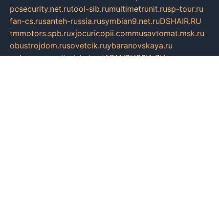
pcsecurity.net.ru
tool-sib.ru
multimetrunit.ru
sp-tour.ru
fan-cs.ru
santeh-russia.ru
symbian9.net.ru
DSHAIR.RU
tmmotors.spb.ru
xjocuricopii.com
musavtomat.msk.ru
obustrojdom.ru
sovetcik.ru
ybaranovskaya.ru
ppknews.ru
cult-alshei.ru
JAPANRUSSIA.RU
proekciyamebel.ru
imper-finans.ru
rim.org.ru
glamourai.ru
brassminus.ru
zabor-pro.ru
ftn.pp.ru
dorogoe58.ru
laimengpacker.ru
kuzova-zapchasti.ru
sageerp.ru
taxodrom.ru
dsrazvitie.ru
hardcity.net.ru
ratinghomegames.ru
topservice25.ru
gubernyan.ru
gtglasslined.ru
ii4.ru
tssport.spb.ru
andorra24.com
blackwallstreet.ru
oboimos.ru
optim-doors.com.ru
ikuch.ru
nycr.org.ru
npa21.ru
vremya-ch.spb.ru
desert000.ru
ivtorgi.ru
ifiori.ru
catalog-statei.ru
dcv.org.ru
spetsmaster174.ru
ipkameryhiseeu.ru
dum26.ru
ruspol.spb.ru
fr-opendp.ru
kam-solnyshko.ru
cheyenne-arapaho.ru
sevzapmetal.spb.ru
ted-lapidus.spb.ru
parasite-eliminator.ru