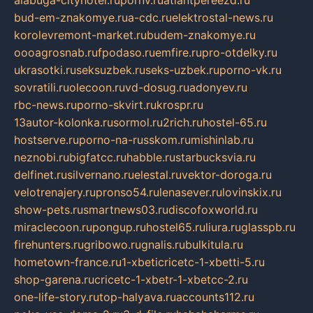
alabuga-cityhotel.ru
pornv.ru
atlantpereezd.ru
bud-em-znakomye.ru
a-cdc.ru
elektrostal-news.ru
korolevremont-market.ru
budem-znakomye.ru
oooagrosnab.ru
fpodaso.ru
emfire.ru
pro-otdelky.ru
ukrasotki.ru
seksuzbek.ru
seks-uzbek.ru
porno-vk.ru
sovratili.ru
olecoon.ru
vd-dosug.ru
adonyev.ru
rbc-news.ru
porno-skvirt.ru
krospr.ru
13autor-kolonka.ru
sormol.ru
2rich.ru
hostel-65.ru
hostserve.ru
porno-na-russkom.ru
mishinlab.ru
neznobi.ru
bigfatcc.ru
habble.ru
starbucksvia.ru
delfinet.ru
silvernano.ru
elestal.ru
vektor-doroga.ru
velotrenajery.ru
pronso54.ru
lenasever.ru
lovinskix.ru
show-pets.ru
smartnews03.ru
discofoxworld.ru
miraclecoon.ru
pongup.ru
hostel65.ru
liura.ru
glasspb.ru
firehunters.ru
gribowo.ru
gnalis.ru
bulkitula.ru
hometown-france.ru
1-xbeticricetc-1-xbetti-5.ru
shop-garena.ru
cricetc-1-xbetr-1-xbetcc-2.ru
one-life-story.ru
top-halyava.ru
accounts112.ru