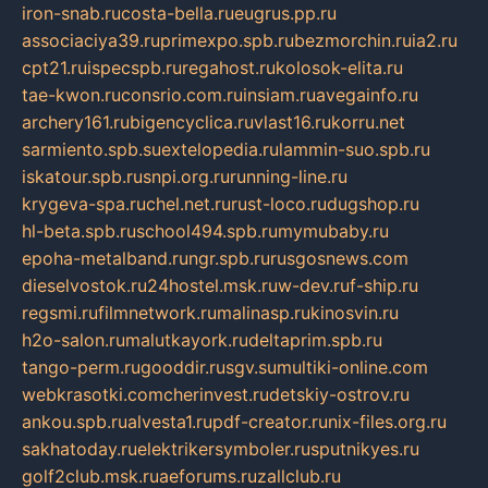
iron-snab.ru
costa-bella.ru
eugrus.pp.ru
associaciya39.ru
primexpo.spb.ru
bezmorchin.ru
ia2.ru
cpt21.ru
ispecspb.ru
regahost.ru
kolosok-elita.ru
tae-kwon.ru
consrio.com.ru
insiam.ru
avegainfo.ru
archery161.ru
bigencyclica.ru
vlast16.ru
korru.net
sarmiento.spb.su
extelopedia.ru
lammin-suo.spb.ru
iskatour.spb.ru
snpi.org.ru
running-line.ru
krygeva-spa.ru
chel.net.ru
rust-loco.ru
dugshop.ru
hl-beta.spb.ru
school494.spb.ru
mymubaby.ru
epoha-metalband.ru
ngr.spb.ru
rusgosnews.com
dieselvostok.ru
24hostel.msk.ru
w-dev.ru
f-ship.ru
regsmi.ru
filmnetwork.ru
malinasp.ru
kinosvin.ru
h2o-salon.ru
malutkayork.ru
deltaprim.spb.ru
tango-perm.ru
gooddir.ru
sgv.su
multiki-online.com
webkrasotki.com
cherinvest.ru
detskiy-ostrov.ru
ankou.spb.ru
alvesta1.ru
pdf-creator.ru
nix-files.org.ru
sakhatoday.ru
elektrikersymboler.ru
sputnikyes.ru
golf2club.msk.ru
aeforums.ru
zallclub.ru