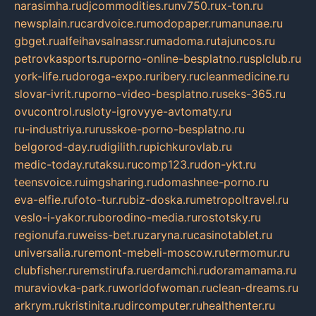
narasimha.ru
djcommodities.ru
nv750.ru
x-ton.ru
newsplain.ru
cardvoice.ru
modopaper.ru
manunae.ru
gbget.ru
alfeihavsalnassr.ru
madoma.ru
tajuncos.ru
petrovkasports.ru
porno-online-besplatno.ru
splclub.ru
york-life.ru
doroga-expo.ru
ribery.ru
cleanmedicine.ru
slovar-ivrit.ru
porno-video-besplatno.ru
seks-365.ru
ovucontrol.ru
sloty-igrovyye-avtomaty.ru
ru-industriya.ru
russkoe-porno-besplatno.ru
belgorod-day.ru
digilith.ru
pichkurovlab.ru
medic-today.ru
taksu.ru
comp123.ru
don-ykt.ru
teensvoice.ru
imgsharing.ru
domashnee-porno.ru
eva-elfie.ru
foto-tur.ru
biz-doska.ru
metropoltravel.ru
veslo-i-yakor.ru
borodino-media.ru
rostotsky.ru
regionufa.ru
weiss-bet.ru
zaryna.ru
casinotablet.ru
universalia.ru
remont-mebeli-moscow.ru
termomur.ru
clubfisher.ru
remstirufa.ru
erdamchi.ru
doramamama.ru
muraviovka-park.ru
worldofwoman.ru
clean-dreams.ru
arkrym.ru
kristinita.ru
dircomputer.ru
healthenter.ru