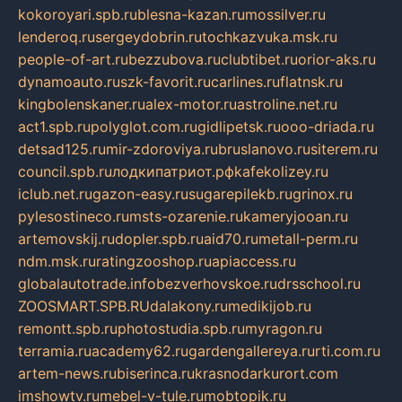
kokoroyari.spb.ru
blesna-kazan.ru
mossilver.ru
lenderoq.ru
sergeydobrin.ru
tochkazvuka.msk.ru
people-of-art.ru
bezzubova.ru
clubtibet.ru
orior-aks.ru
dynamoauto.ru
szk-favorit.ru
carlines.ru
flatnsk.ru
kingbolenskaner.ru
alex-motor.ru
astroline.net.ru
act1.spb.ru
polyglot.com.ru
gidlipetsk.ru
ooo-driada.ru
detsad125.ru
mir-zdoroviya.ru
bruslanovo.ru
siterem.ru
council.spb.ru
лодкипатриот.рф
kafekolizey.ru
iclub.net.ru
gazon-easy.ru
sugarepilekb.ru
grinox.ru
pylesostineco.ru
msts-ozarenie.ru
kameryjooan.ru
artemovskij.ru
dopler.spb.ru
aid70.ru
metall-perm.ru
ndm.msk.ru
ratingzooshop.ru
apiaccess.ru
globalautotrade.info
bezverhovskoe.ru
drsschool.ru
ZOOSMART.SPB.RU
dalakony.ru
medikijob.ru
remontt.spb.ru
photostudia.spb.ru
myragon.ru
terramia.ru
academy62.ru
gardengallereya.ru
rti.com.ru
artem-news.ru
biserinca.ru
krasnodarkurort.com
imshowtv.ru
mebel-v-tule.ru
mobtopik.ru