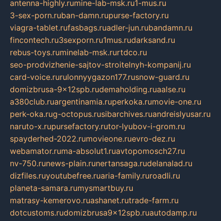
antenna-highly.ru
mine-lab-msk.ru
1-mus.ru
3-sex-porn.ru
ban-damn.ru
purse-factory.ru
viagra-tablet.ru
fasbags.ru
adler-jun.ru
bandamn.ru
fincontech.ru
3sexporn.ru
1mus.ru
darksand.ru
rebus-toys.ru
minelab-msk.ru
rtdco.ru
seo-prodvizhenie-sajtov-stroitelnyh-kompanij.ru
card-voice.ru
rulonnyygazon177.ru
snow-guard.ru
domizbrusa-9x12spb.ru
demaholding.ru
aalse.ru
a380club.ru
argentinamia.ru
perkoka.ru
movie-one.ru
perk-oka.ru
g-octopus.ru
sibarchives.ru
andreislyusar.ru
naruto-x.ru
pursefactory.ru
tor-lyubov-i-grom.ru
spayderhed-2022.ru
movieone.ru
evro-dez.ru
webamator.ru
ma-absolut1.ru
avtopomosch27.ru
nv-750.ru
news-plain.ru
nertansaga.ru
delanalad.ru
dizfiles.ru
youtubefree.ru
aria-family.ru
roadli.ru
planeta-samara.ru
mysmartbuy.ru
matrasy-kemerovo.ru
ashanet.ru
trade-farm.ru
dotcustoms.ru
domizbrusa9x12spb.ru
autodamp.ru