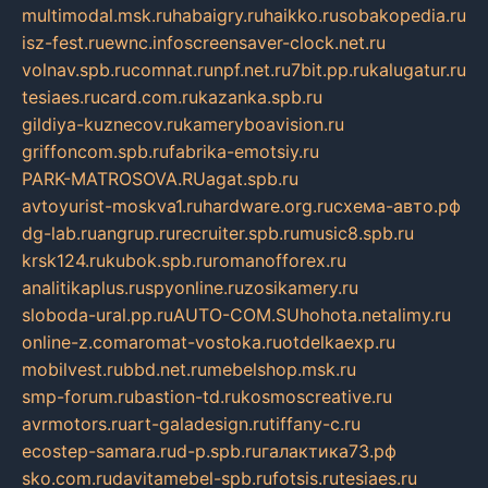
multimodal.msk.ru
habaigry.ru
haikko.ru
sobakopedia.ru
isz-fest.ru
ewnc.info
screensaver-clock.net.ru
volnav.spb.ru
comnat.ru
npf.net.ru
7bit.pp.ru
kalugatur.ru
tesiaes.ru
card.com.ru
kazanka.spb.ru
gildiya-kuznecov.ru
kameryboavision.ru
griffoncom.spb.ru
fabrika-emotsiy.ru
PARK-MATROSOVA.RU
agat.spb.ru
avtoyurist-moskva1.ru
hardware.org.ru
схема-авто.рф
dg-lab.ru
angrup.ru
recruiter.spb.ru
music8.spb.ru
krsk124.ru
kubok.spb.ru
romanofforex.ru
analitikaplus.ru
spyonline.ru
zosikamery.ru
sloboda-ural.pp.ru
AUTO-COM.SU
hohota.net
alimy.ru
online-z.com
aromat-vostoka.ru
otdelkaexp.ru
mobilvest.ru
bbd.net.ru
mebelshop.msk.ru
smp-forum.ru
bastion-td.ru
kosmoscreative.ru
avrmotors.ru
art-galadesign.ru
tiffany-c.ru
ecostep-samara.ru
d-p.spb.ru
галактика73.рф
sko.com.ru
davitamebel-spb.ru
fotsis.ru
tesiaes.ru