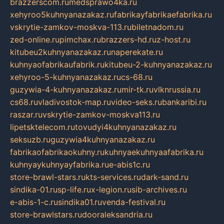
brazzerscom.ru
medsprawo4ka.ru
xehyroo5kuhnyanazakaz.ru
fabrikayfabrikaefabrika.ru
vskrytie-zamkov-moskva-113.ru
biletnadom.ru
zed-online.ru
pimchax.ru
brazzers-hd.ru
z-host.ru
kitubeu2kuhnyanazakaz.ru
naperekate.ru
kuhnyaofabrikaufabrik.ru
kitubeu-2-kuhnyanazakaz.ru
xehyroo-5-kuhnyanazakaz.ru
cs-68.ru
guzywia-4-kuhnyanazakaz.ru
mir-tk.ru
vlknrussia.ru
cs68.ru
vladivostok-map.ru
video-seks.ru
bankaribi.ru
raszar.ru
vskrytie-zamkov-moskva113.ru
lipetsktelecom.ru
tovudyi4kuhnyanazakaz.ru
seksuzb.ru
guzywia4kuhnyanazakaz.ru
fabrikaofabrikaokuhny.ru
kuhnyaekuhnyaafabrika.ru
kuhnyaykuhnyayfabrika.ru
e-abis1c.ru
store-brawl-stars.ru
kts-services.ru
dark-sand.ru
sindika-01.ru
sp-life.ru
x-legion.ru
sib-archives.ru
e-abis-1-c.ru
sindika01.ru
venda-festival.ru
store-brawlstars.ru
dooraleksandria.ru