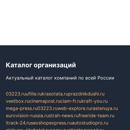
Каталог организаций
Актуальный каталог компаний по всей России
03223.ru
ufille.ru
krasotata.ru
prazdnikdushi.ru
veetbox.ru
cinemapost.ru
ciam-fr.ru
kraft-you.ru
mega-press.ru
03223.ru
web-explore.ru
rastenuya.ru
eurovision-russia.ru
strah-news.ru
freeride-team.ru
itrack-24.ru
sexshopexpress.ru
autostudiopro.ru