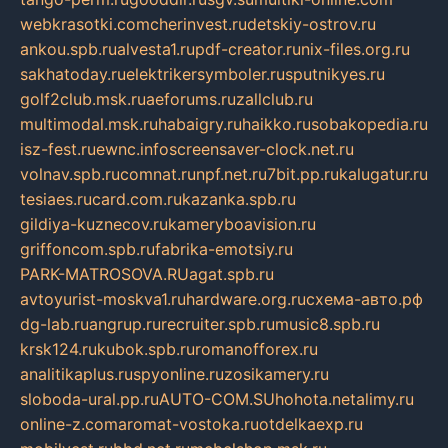
webkrasotki.com
cherinvest.ru
detskiy-ostrov.ru
ankou.spb.ru
alvesta1.ru
pdf-creator.ru
nix-files.org.ru
sakhatoday.ru
elektrikersymboler.ru
sputnikyes.ru
golf2club.msk.ru
aeforums.ru
zallclub.ru
multimodal.msk.ru
habaigry.ru
haikko.ru
sobakopedia.ru
isz-fest.ru
ewnc.info
screensaver-clock.net.ru
volnav.spb.ru
comnat.ru
npf.net.ru
7bit.pp.ru
kalugatur.ru
tesiaes.ru
card.com.ru
kazanka.spb.ru
gildiya-kuznecov.ru
kameryboavision.ru
griffoncom.spb.ru
fabrika-emotsiy.ru
PARK-MATROSOVA.RU
agat.spb.ru
avtoyurist-moskva1.ru
hardware.org.ru
схема-авто.рф
dg-lab.ru
angrup.ru
recruiter.spb.ru
music8.spb.ru
krsk124.ru
kubok.spb.ru
romanofforex.ru
analitikaplus.ru
spyonline.ru
zosikamery.ru
sloboda-ural.pp.ru
AUTO-COM.SU
hohota.net
alimy.ru
online-z.com
aromat-vostoka.ru
otdelkaexp.ru