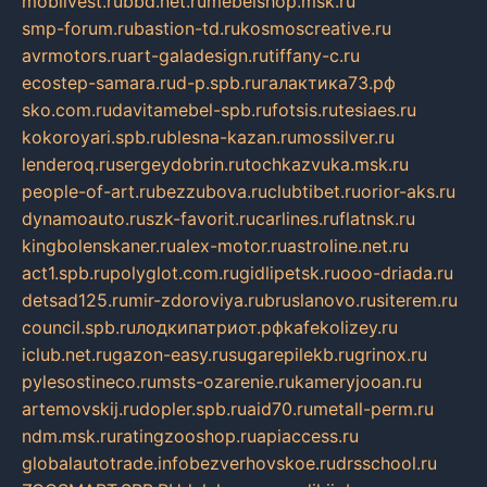
mobilvest.ru
bbd.net.ru
mebelshop.msk.ru
smp-forum.ru
bastion-td.ru
kosmoscreative.ru
avrmotors.ru
art-galadesign.ru
tiffany-c.ru
ecostep-samara.ru
d-p.spb.ru
галактика73.рф
sko.com.ru
davitamebel-spb.ru
fotsis.ru
tesiaes.ru
kokoroyari.spb.ru
blesna-kazan.ru
mossilver.ru
lenderoq.ru
sergeydobrin.ru
tochkazvuka.msk.ru
people-of-art.ru
bezzubova.ru
clubtibet.ru
orior-aks.ru
dynamoauto.ru
szk-favorit.ru
carlines.ru
flatnsk.ru
kingbolenskaner.ru
alex-motor.ru
astroline.net.ru
act1.spb.ru
polyglot.com.ru
gidlipetsk.ru
ooo-driada.ru
detsad125.ru
mir-zdoroviya.ru
bruslanovo.ru
siterem.ru
council.spb.ru
лодкипатриот.рф
kafekolizey.ru
iclub.net.ru
gazon-easy.ru
sugarepilekb.ru
grinox.ru
pylesostineco.ru
msts-ozarenie.ru
kameryjooan.ru
artemovskij.ru
dopler.spb.ru
aid70.ru
metall-perm.ru
ndm.msk.ru
ratingzooshop.ru
apiaccess.ru
globalautotrade.info
bezverhovskoe.ru
drsschool.ru