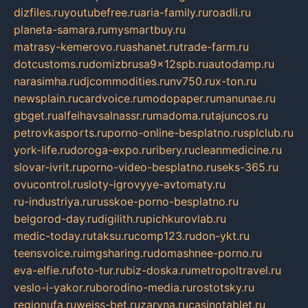
dizfiles.ru
youtubefree.ru
aria-family.ru
roadli.ru
planeta-samara.ru
mysmartbuy.ru
matrasy-kemerovo.ru
ashanet.ru
trade-farm.ru
dotcustoms.ru
domizbrusa9x12spb.ru
autodamp.ru
narasimha.ru
djcommodities.ru
nv750.ru
x-ton.ru
newsplain.ru
cardvoice.ru
modopaper.ru
manunae.ru
gbget.ru
alfeihavsalnassr.ru
madoma.ru
tajuncos.ru
petrovkasports.ru
porno-online-besplatno.ru
splclub.ru
york-life.ru
doroga-expo.ru
ribery.ru
cleanmedicine.ru
slovar-ivrit.ru
porno-video-besplatno.ru
seks-365.ru
ovucontrol.ru
sloty-igrovyye-avtomaty.ru
ru-industriya.ru
russkoe-porno-besplatno.ru
belgorod-day.ru
digilith.ru
pichkurovlab.ru
medic-today.ru
taksu.ru
comp123.ru
don-ykt.ru
teensvoice.ru
imgsharing.ru
domashnee-porno.ru
eva-elfie.ru
foto-tur.ru
biz-doska.ru
metropoltravel.ru
veslo-i-yakor.ru
borodino-media.ru
rostotsky.ru
regionufa.ru
weiss-bet.ru
zaryna.ru
casinotablet.ru