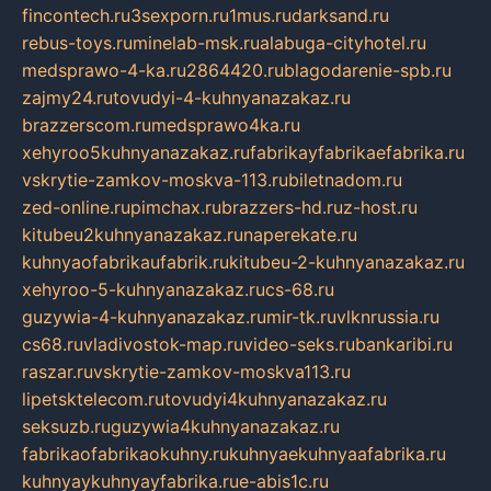
fincontech.ru
3sexporn.ru
1mus.ru
darksand.ru
rebus-toys.ru
minelab-msk.ru
alabuga-cityhotel.ru
medsprawo-4-ka.ru
2864420.ru
blagodarenie-spb.ru
zajmy24.ru
tovudyi-4-kuhnyanazakaz.ru
brazzerscom.ru
medsprawo4ka.ru
xehyroo5kuhnyanazakaz.ru
fabrikayfabrikaefabrika.ru
vskrytie-zamkov-moskva-113.ru
biletnadom.ru
zed-online.ru
pimchax.ru
brazzers-hd.ru
z-host.ru
kitubeu2kuhnyanazakaz.ru
naperekate.ru
kuhnyaofabrikaufabrik.ru
kitubeu-2-kuhnyanazakaz.ru
xehyroo-5-kuhnyanazakaz.ru
cs-68.ru
guzywia-4-kuhnyanazakaz.ru
mir-tk.ru
vlknrussia.ru
cs68.ru
vladivostok-map.ru
video-seks.ru
bankaribi.ru
raszar.ru
vskrytie-zamkov-moskva113.ru
lipetsktelecom.ru
tovudyi4kuhnyanazakaz.ru
seksuzb.ru
guzywia4kuhnyanazakaz.ru
fabrikaofabrikaokuhny.ru
kuhnyaekuhnyaafabrika.ru
kuhnyaykuhnyayfabrika.ru
e-abis1c.ru