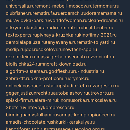
universalia.ru
remont-mebeli-moscow.ru
termomur.ru
clubfisher.ru
remstirufa.ru
erdamchi.ru
doramamama.ru
muraviovka-park.ru
worldofwoman.ru
clean-dreams.ru
arkrym.ru
kristinita.ru
dircomputer.ru
healthenter.ru
textexperts.ru
pivnaya-kruzhka.ru
kinofilmy-2021.ru
demolalapaluza.ru
tanyavanya.ru
remstir-tolyatti.ru
msdip.ru
jdol.ru
sokolovr.ru
newtech-spb.ru
rezemkleim.ru
massage-tai.ru
seonub.ru
zvonitut.ru
biolisichka24.ru
mncraft-download.ru
algoritm-sistema.ru
godflesh.ru
ru-industria.ru
zebra-tlt.ru
okna-proficom.ru
erynok.ru
onlinekinospace.ru
startupstudio-fefu.ru
zarges-ru.ru
gegenjustizunrecht.ru
autobalashov.ru
utrovortu.ru
spiski-firm.ru
elara-m.ru
kinomusorka.ru
mkcslava.ru
2bets.ru
vintovoykompressor.ru
birminghamvsfulham.ru
sarmat-komp.ru
pioneeri.ru
amadis-chocolate.ru
shkurki-karakulya.ru
kanotiforet.spb.ru
tutmassage.ru
ecolog.org.ru