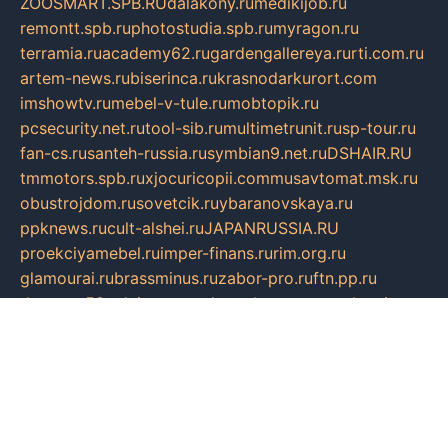
ZOOSMART.SPB.RU
dalakony.ru
medikijob.ru
remontt.spb.ru
photostudia.spb.ru
myragon.ru
terramia.ru
academy62.ru
gardengallereya.ru
rti.com.ru
artem-news.ru
biserinca.ru
krasnodarkurort.com
imshowtv.ru
mebel-v-tule.ru
mobtopik.ru
pcsecurity.net.ru
tool-sib.ru
multimetrunit.ru
sp-tour.ru
fan-cs.ru
santeh-russia.ru
symbian9.net.ru
DSHAIR.RU
tmmotors.spb.ru
xjocuricopii.com
musavtomat.msk.ru
obustrojdom.ru
sovetcik.ru
ybaranovskaya.ru
ppknews.ru
cult-alshei.ru
JAPANRUSSIA.RU
proekciyamebel.ru
imper-finans.ru
rim.org.ru
glamourai.ru
brassminus.ru
zabor-pro.ru
ftn.pp.ru
dorogoe58.ru
laimengpacker.ru
kuzova-zapchasti.ru
sageerp.ru
taxodrom.ru
dsrazvitie.ru
hardcity.net.ru
ratinghomegames.ru
topservice25.ru
gubernyan.ru
gtglasslined.ru
ii4.ru
tssport.spb.ru
andorra24.com
blackwallstreet.ru
oboimos.ru
optim-doors.com.ru
ikuch.ru
nycr.org.ru
npa21.ru
vremya-ch.spb.ru