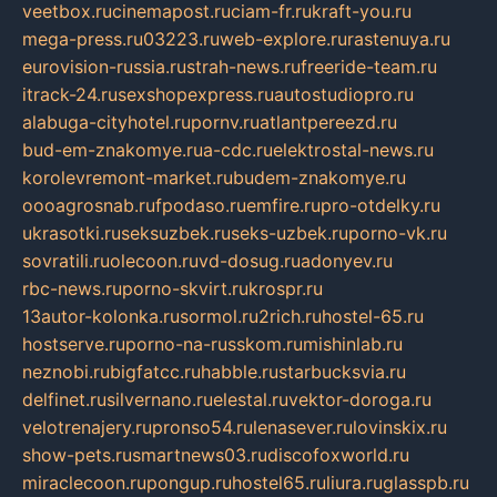
veetbox.ru
cinemapost.ru
ciam-fr.ru
kraft-you.ru
mega-press.ru
03223.ru
web-explore.ru
rastenuya.ru
eurovision-russia.ru
strah-news.ru
freeride-team.ru
itrack-24.ru
sexshopexpress.ru
autostudiopro.ru
alabuga-cityhotel.ru
pornv.ru
atlantpereezd.ru
bud-em-znakomye.ru
a-cdc.ru
elektrostal-news.ru
korolevremont-market.ru
budem-znakomye.ru
oooagrosnab.ru
fpodaso.ru
emfire.ru
pro-otdelky.ru
ukrasotki.ru
seksuzbek.ru
seks-uzbek.ru
porno-vk.ru
sovratili.ru
olecoon.ru
vd-dosug.ru
adonyev.ru
rbc-news.ru
porno-skvirt.ru
krospr.ru
13autor-kolonka.ru
sormol.ru
2rich.ru
hostel-65.ru
hostserve.ru
porno-na-russkom.ru
mishinlab.ru
neznobi.ru
bigfatcc.ru
habble.ru
starbucksvia.ru
delfinet.ru
silvernano.ru
elestal.ru
vektor-doroga.ru
velotrenajery.ru
pronso54.ru
lenasever.ru
lovinskix.ru
show-pets.ru
smartnews03.ru
discofoxworld.ru
miraclecoon.ru
pongup.ru
hostel65.ru
liura.ru
glasspb.ru