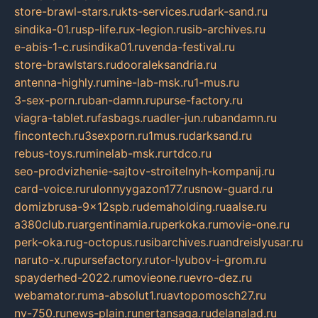
store-brawl-stars.ru
kts-services.ru
dark-sand.ru
sindika-01.ru
sp-life.ru
x-legion.ru
sib-archives.ru
e-abis-1-c.ru
sindika01.ru
venda-festival.ru
store-brawlstars.ru
dooraleksandria.ru
antenna-highly.ru
mine-lab-msk.ru
1-mus.ru
3-sex-porn.ru
ban-damn.ru
purse-factory.ru
viagra-tablet.ru
fasbags.ru
adler-jun.ru
bandamn.ru
fincontech.ru
3sexporn.ru
1mus.ru
darksand.ru
rebus-toys.ru
minelab-msk.ru
rtdco.ru
seo-prodvizhenie-sajtov-stroitelnyh-kompanij.ru
card-voice.ru
rulonnyygazon177.ru
snow-guard.ru
domizbrusa-9x12spb.ru
demaholding.ru
aalse.ru
a380club.ru
argentinamia.ru
perkoka.ru
movie-one.ru
perk-oka.ru
g-octopus.ru
sibarchives.ru
andreislyusar.ru
naruto-x.ru
pursefactory.ru
tor-lyubov-i-grom.ru
spayderhed-2022.ru
movieone.ru
evro-dez.ru
webamator.ru
ma-absolut1.ru
avtopomosch27.ru
nv-750.ru
news-plain.ru
nertansaga.ru
delanalad.ru