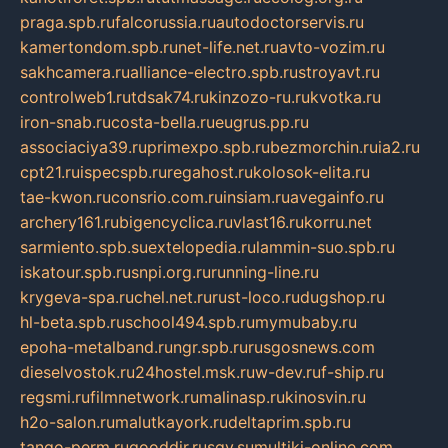
praga.spb.ru
falcorussia.ru
autodoctorservis.ru
kamertondom.spb.ru
net-life.net.ru
avto-vozim.ru
sakhcamera.ru
alliance-electro.spb.ru
stroyavt.ru
controlweb1.ru
tdsak74.ru
kinzozo-ru.ru
kvotka.ru
iron-snab.ru
costa-bella.ru
eugrus.pp.ru
associaciya39.ru
primexpo.spb.ru
bezmorchin.ru
ia2.ru
cpt21.ru
ispecspb.ru
regahost.ru
kolosok-elita.ru
tae-kwon.ru
consrio.com.ru
insiam.ru
avegainfo.ru
archery161.ru
bigencyclica.ru
vlast16.ru
korru.net
sarmiento.spb.su
extelopedia.ru
lammin-suo.spb.ru
iskatour.spb.ru
snpi.org.ru
running-line.ru
krygeva-spa.ru
chel.net.ru
rust-loco.ru
dugshop.ru
hl-beta.spb.ru
school494.spb.ru
mymubaby.ru
epoha-metalband.ru
ngr.spb.ru
rusgosnews.com
dieselvostok.ru
24hostel.msk.ru
w-dev.ru
f-ship.ru
regsmi.ru
filmnetwork.ru
malinasp.ru
kinosvin.ru
h2o-salon.ru
malutkayork.ru
deltaprim.spb.ru
tango-perm.ru
gooddir.ru
sgv.su
multiki-online.com