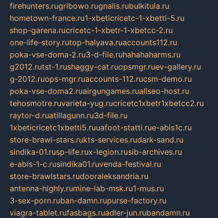
firehunters.ru
gribowo.ru
gnalis.ru
bulkitula.ru
hometown-france.ru
1-xbeticricetc-1-xbetti-5.ru
shop-garena.ru
cricetc-1-xbetr-1-xbetcc-2.ru
one-life-story.ru
top-halyava.ru
accounts112.ru
poka-vse-doma-2.ru
3-d-file.ru
hahahaharms.ru
g2012.ru
tst-1.ru
shaggy-cat.ru
opsmgr.ru
ev-gallery.ru
g-2012.ru
ops-mgr.ru
accounts-112.ru
csm-demo.ru
poka-vse-doma2.ru
airgungames.ru
allseo-host.ru
tehosmotre.ru
varieta-yug.ru
cricetc1xbetr1xbetcc2.ru
raytor-d.ru
atillagunn.ru
3d-file.ru
1xbeticricetc1xbetti5.ru
uafoot-statti.ru
e-abis1c.ru
store-brawl-stars.ru
kts-services.ru
dark-sand.ru
sindika-01.ru
sp-life.ru
x-legion.ru
sib-archives.ru
e-abis-1-c.ru
sindika01.ru
venda-festival.ru
store-brawlstars.ru
dooraleksandria.ru
antenna-highly.ru
mine-lab-msk.ru
1-mus.ru
3-sex-porn.ru
ban-damn.ru
purse-factory.ru
viagra-tablet.ru
fasbags.ru
adler-jun.ru
bandamn.ru