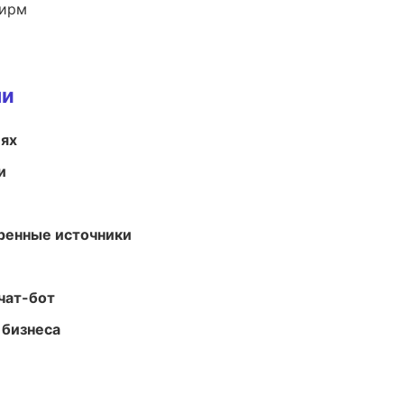
фирм
ми
иях
и
еренные источники
чат-бот
 бизнеса