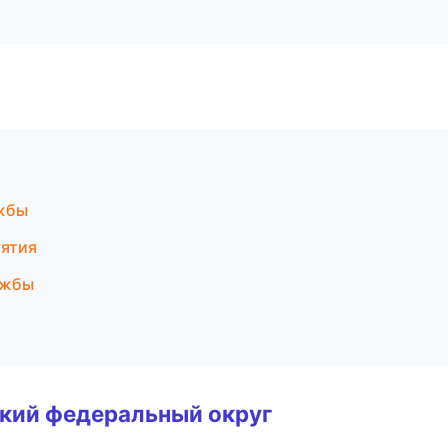
ужбы
иятия
ужбы
ский федеральный округ