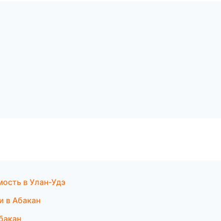
ость в Улан-Удэ
и в Абакан
Абакан