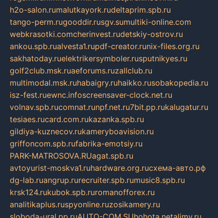
h2o-salon.ru
malutkayork.ru
deltaprim.spb.ru
tango-perm.ru
gooddir.ru
sgv.su
multiki-online.com
webkrasotki.com
cherinvest.ru
detskiy-ostrov.ru
ankou.spb.ru
alvesta1.ru
pdf-creator.ru
nix-files.org.ru
sakhatoday.ru
elektrikersymboler.ru
sputnikyes.ru
golf2club.msk.ru
aeforums.ru
zallclub.ru
multimodal.msk.ru
habaigry.ru
haikko.ru
sobakopedia.ru
isz-fest.ru
ewnc.info
screensaver-clock.net.ru
volnav.spb.ru
comnat.ru
npf.net.ru
7bit.pp.ru
kalugatur.ru
tesiaes.ru
card.com.ru
kazanka.spb.ru
gildiya-kuznecov.ru
kameryboavision.ru
griffoncom.spb.ru
fabrika-emotsiy.ru
PARK-MATROSOVA.RU
agat.spb.ru
avtoyurist-moskva1.ru
hardware.org.ru
схема-авто.рф
dg-lab.ru
angrup.ru
recruiter.spb.ru
music8.spb.ru
krsk124.ru
kubok.spb.ru
romanofforex.ru
analitikaplus.ru
spyonline.ru
zosikamery.ru
sloboda-ural.pp.ru
AUTO-COM.SU
hohota.net
alimy.ru