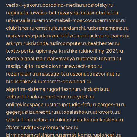
veslo-i-yakor.ru
borodino-media.ru
rostotsky.ru
regionufa.ru
weiss-bet.ru
zaryna.ru
casinotablet.ru
universalia.ru
remont-mebeli-moscow.ru
termomur.ru
clubfisher.ru
remstirufa.ru
erdamchi.ru
doramamama.ru
muraviovka-park.ru
worldofwoman.ru
clean-dreams.ru
arkrym.ru
kristinita.ru
dircomputer.ru
healthenter.ru
textexperts.ru
pivnaya-kruzhka.ru
kinofilmy-2021.ru
demolalapaluza.ru
tanyavanya.ru
remstir-tolyatti.ru
msdip.ru
jdol.ru
sokolovr.ru
newtech-spb.ru
rezemkleim.ru
massage-tai.ru
seonub.ru
zvonitut.ru
biolisichka24.ru
mncraft-download.ru
algoritm-sistema.ru
godflesh.ru
ru-industria.ru
zebra-tlt.ru
okna-proficom.ru
erynok.ru
onlinekinospace.ru
startupstudio-fefu.ru
zarges-ru.ru
gegenjustizunrecht.ru
autobalashov.ru
utrovortu.ru
spiski-firm.ru
elara-m.ru
kinomusorka.ru
mkcslava.ru
2bets.ru
vintovoykompressor.ru
birminghamvsfulham.ru
sarmat-komp.ru
pioneeri.ru