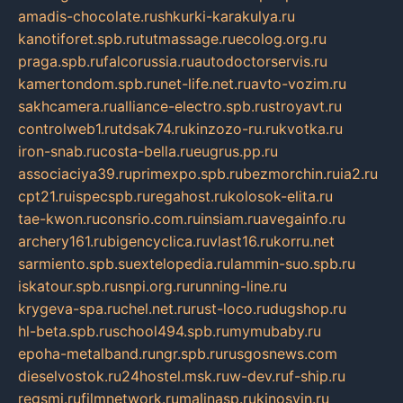
amadis-chocolate.ru
shkurki-karakulya.ru
kanotiforet.spb.ru
tutmassage.ru
ecolog.org.ru
praga.spb.ru
falcorussia.ru
autodoctorservis.ru
kamertondom.spb.ru
net-life.net.ru
avto-vozim.ru
sakhcamera.ru
alliance-electro.spb.ru
stroyavt.ru
controlweb1.ru
tdsak74.ru
kinzozo-ru.ru
kvotka.ru
iron-snab.ru
costa-bella.ru
eugrus.pp.ru
associaciya39.ru
primexpo.spb.ru
bezmorchin.ru
ia2.ru
cpt21.ru
ispecspb.ru
regahost.ru
kolosok-elita.ru
tae-kwon.ru
consrio.com.ru
insiam.ru
avegainfo.ru
archery161.ru
bigencyclica.ru
vlast16.ru
korru.net
sarmiento.spb.su
extelopedia.ru
lammin-suo.spb.ru
iskatour.spb.ru
snpi.org.ru
running-line.ru
krygeva-spa.ru
chel.net.ru
rust-loco.ru
dugshop.ru
hl-beta.spb.ru
school494.spb.ru
mymubaby.ru
epoha-metalband.ru
ngr.spb.ru
rusgosnews.com
dieselvostok.ru
24hostel.msk.ru
w-dev.ru
f-ship.ru
regsmi.ru
filmnetwork.ru
malinasp.ru
kinosvin.ru