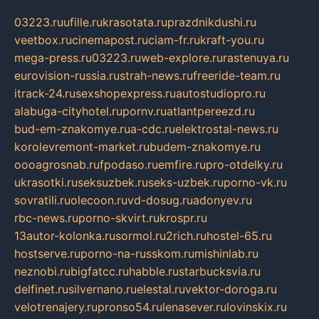
03223.ru
ufille.ru
krasotata.ru
prazdnikdushi.ru
veetbox.ru
cinemapost.ru
ciam-fr.ru
kraft-you.ru
mega-press.ru
03223.ru
web-explore.ru
rastenuya.ru
eurovision-russia.ru
strah-news.ru
freeride-team.ru
itrack-24.ru
sexshopexpress.ru
autostudiopro.ru
alabuga-cityhotel.ru
pornv.ru
atlantpereezd.ru
bud-em-znakomye.ru
a-cdc.ru
elektrostal-news.ru
korolevremont-market.ru
budem-znakomye.ru
oooagrosnab.ru
fpodaso.ru
emfire.ru
pro-otdelky.ru
ukrasotki.ru
seksuzbek.ru
seks-uzbek.ru
porno-vk.ru
sovratili.ru
olecoon.ru
vd-dosug.ru
adonyev.ru
rbc-news.ru
porno-skvirt.ru
krospr.ru
13autor-kolonka.ru
sormol.ru
2rich.ru
hostel-65.ru
hostserve.ru
porno-na-russkom.ru
mishinlab.ru
neznobi.ru
bigfatcc.ru
habble.ru
starbucksvia.ru
delfinet.ru
silvernano.ru
elestal.ru
vektor-doroga.ru
velotrenajery.ru
pronso54.ru
lenasever.ru
lovinskix.ru