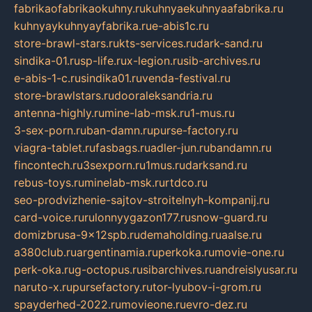
fabrikaofabrikaokuhny.ru
kuhnyaekuhnyaafabrika.ru
kuhnyaykuhnyayfabrika.ru
e-abis1c.ru
store-brawl-stars.ru
kts-services.ru
dark-sand.ru
sindika-01.ru
sp-life.ru
x-legion.ru
sib-archives.ru
e-abis-1-c.ru
sindika01.ru
venda-festival.ru
store-brawlstars.ru
dooraleksandria.ru
antenna-highly.ru
mine-lab-msk.ru
1-mus.ru
3-sex-porn.ru
ban-damn.ru
purse-factory.ru
viagra-tablet.ru
fasbags.ru
adler-jun.ru
bandamn.ru
fincontech.ru
3sexporn.ru
1mus.ru
darksand.ru
rebus-toys.ru
minelab-msk.ru
rtdco.ru
seo-prodvizhenie-sajtov-stroitelnyh-kompanij.ru
card-voice.ru
rulonnyygazon177.ru
snow-guard.ru
domizbrusa-9x12spb.ru
demaholding.ru
aalse.ru
a380club.ru
argentinamia.ru
perkoka.ru
movie-one.ru
perk-oka.ru
g-octopus.ru
sibarchives.ru
andreislyusar.ru
naruto-x.ru
pursefactory.ru
tor-lyubov-i-grom.ru
spayderhed-2022.ru
movieone.ru
evro-dez.ru