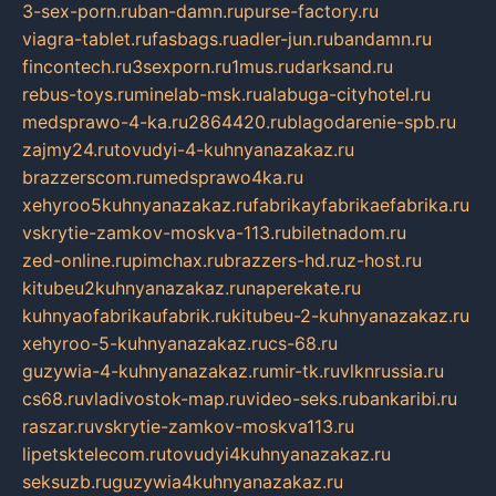
3-sex-porn.ru
ban-damn.ru
purse-factory.ru
viagra-tablet.ru
fasbags.ru
adler-jun.ru
bandamn.ru
fincontech.ru
3sexporn.ru
1mus.ru
darksand.ru
rebus-toys.ru
minelab-msk.ru
alabuga-cityhotel.ru
medsprawo-4-ka.ru
2864420.ru
blagodarenie-spb.ru
zajmy24.ru
tovudyi-4-kuhnyanazakaz.ru
brazzerscom.ru
medsprawo4ka.ru
xehyroo5kuhnyanazakaz.ru
fabrikayfabrikaefabrika.ru
vskrytie-zamkov-moskva-113.ru
biletnadom.ru
zed-online.ru
pimchax.ru
brazzers-hd.ru
z-host.ru
kitubeu2kuhnyanazakaz.ru
naperekate.ru
kuhnyaofabrikaufabrik.ru
kitubeu-2-kuhnyanazakaz.ru
xehyroo-5-kuhnyanazakaz.ru
cs-68.ru
guzywia-4-kuhnyanazakaz.ru
mir-tk.ru
vlknrussia.ru
cs68.ru
vladivostok-map.ru
video-seks.ru
bankaribi.ru
raszar.ru
vskrytie-zamkov-moskva113.ru
lipetsktelecom.ru
tovudyi4kuhnyanazakaz.ru
seksuzb.ru
guzywia4kuhnyanazakaz.ru