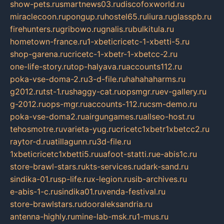
show-pets.ru
smartnews03.ru
discofoxworld.ru
miraclecoon.ru
pongup.ru
hostel65.ru
liura.ru
glasspb.ru
firehunters.ru
gribowo.ru
gnalis.ru
bulkitula.ru
hometown-france.ru
1-xbeticricetc-1-xbetti-5.ru
shop-garena.ru
cricetc-1-xbetr-1-xbetcc-2.ru
one-life-story.ru
top-halyava.ru
accounts112.ru
poka-vse-doma-2.ru
3-d-file.ru
hahahaharms.ru
g2012.ru
tst-1.ru
shaggy-cat.ru
opsmgr.ru
ev-gallery.ru
g-2012.ru
ops-mgr.ru
accounts-112.ru
csm-demo.ru
poka-vse-doma2.ru
airgungames.ru
allseo-host.ru
tehosmotre.ru
varieta-yug.ru
cricetc1xbetr1xbetcc2.ru
raytor-d.ru
atillagunn.ru
3d-file.ru
1xbeticricetc1xbetti5.ru
uafoot-statti.ru
e-abis1c.ru
store-brawl-stars.ru
kts-services.ru
dark-sand.ru
sindika-01.ru
sp-life.ru
x-legion.ru
sib-archives.ru
e-abis-1-c.ru
sindika01.ru
venda-festival.ru
store-brawlstars.ru
dooraleksandria.ru
antenna-highly.ru
mine-lab-msk.ru
1-mus.ru