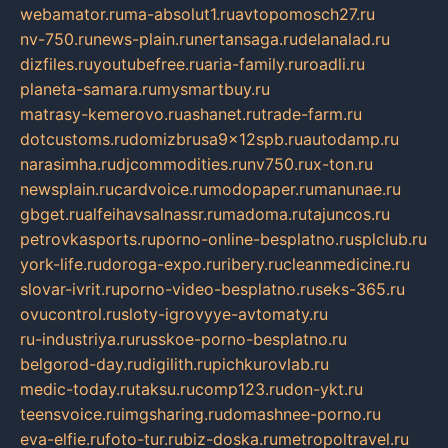
webamator.ru
ma-absolut1.ru
avtopomosch27.ru
nv-750.ru
news-plain.ru
nertansaga.ru
delanalad.ru
dizfiles.ru
youtubefree.ru
aria-family.ru
roadli.ru
planeta-samara.ru
mysmartbuy.ru
matrasy-kemerovo.ru
ashanet.ru
trade-farm.ru
dotcustoms.ru
domizbrusa9x12spb.ru
autodamp.ru
narasimha.ru
djcommodities.ru
nv750.ru
x-ton.ru
newsplain.ru
cardvoice.ru
modopaper.ru
manunae.ru
gbget.ru
alfeihavsalnassr.ru
madoma.ru
tajuncos.ru
petrovkasports.ru
porno-online-besplatno.ru
splclub.ru
york-life.ru
doroga-expo.ru
ribery.ru
cleanmedicine.ru
slovar-ivrit.ru
porno-video-besplatno.ru
seks-365.ru
ovucontrol.ru
sloty-igrovyye-avtomaty.ru
ru-industriya.ru
russkoe-porno-besplatno.ru
belgorod-day.ru
digilith.ru
pichkurovlab.ru
medic-today.ru
taksu.ru
comp123.ru
don-ykt.ru
teensvoice.ru
imgsharing.ru
domashnee-porno.ru
eva-elfie.ru
foto-tur.ru
biz-doska.ru
metropoltravel.ru