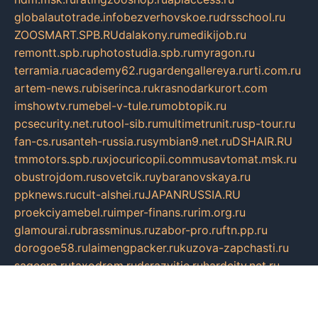
globalautotrade.info
bezverhovskoe.ru
drsschool.ru
ZOOSMART.SPB.RU
dalakony.ru
medikijob.ru
remontt.spb.ru
photostudia.spb.ru
myragon.ru
terramia.ru
academy62.ru
gardengallereya.ru
rti.com.ru
artem-news.ru
biserinca.ru
krasnodarkurort.com
imshowtv.ru
mebel-v-tule.ru
mobtopik.ru
pcsecurity.net.ru
tool-sib.ru
multimetrunit.ru
sp-tour.ru
fan-cs.ru
santeh-russia.ru
symbian9.net.ru
DSHAIR.RU
tmmotors.spb.ru
xjocuricopii.com
musavtomat.msk.ru
obustrojdom.ru
sovetcik.ru
ybaranovskaya.ru
ppknews.ru
cult-alshei.ru
JAPANRUSSIA.RU
proekciyamebel.ru
imper-finans.ru
rim.org.ru
glamourai.ru
brassminus.ru
zabor-pro.ru
ftn.pp.ru
dorogoe58.ru
laimengpacker.ru
kuzova-zapchasti.ru
sageerp.ru
taxodrom.ru
dsrazvitie.ru
hardcity.net.ru
ratinghomegames.ru
topservice25.ru
gubernyan.ru
gtglasslined.ru
ii4.ru
tssport.spb.ru
andorra24.com