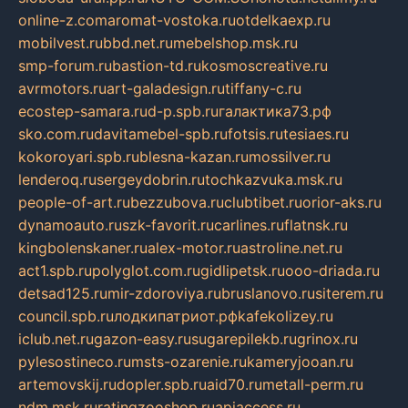
online-z.com
aromat-vostoka.ru
otdelkaexp.ru
mobilvest.ru
bbd.net.ru
mebelshop.msk.ru
smp-forum.ru
bastion-td.ru
kosmoscreative.ru
avrmotors.ru
art-galadesign.ru
tiffany-c.ru
ecostep-samara.ru
d-p.spb.ru
галактика73.рф
sko.com.ru
davitamebel-spb.ru
fotsis.ru
tesiaes.ru
kokoroyari.spb.ru
blesna-kazan.ru
mossilver.ru
lenderoq.ru
sergeydobrin.ru
tochkazvuka.msk.ru
people-of-art.ru
bezzubova.ru
clubtibet.ru
orior-aks.ru
dynamoauto.ru
szk-favorit.ru
carlines.ru
flatnsk.ru
kingbolenskaner.ru
alex-motor.ru
astroline.net.ru
act1.spb.ru
polyglot.com.ru
gidlipetsk.ru
ooo-driada.ru
detsad125.ru
mir-zdoroviya.ru
bruslanovo.ru
siterem.ru
council.spb.ru
лодкипатриот.рф
kafekolizey.ru
iclub.net.ru
gazon-easy.ru
sugarepilekb.ru
grinox.ru
pylesostineco.ru
msts-ozarenie.ru
kameryjooan.ru
artemovskij.ru
dopler.spb.ru
aid70.ru
metall-perm.ru
ndm.msk.ru
ratingzooshop.ru
apiaccess.ru