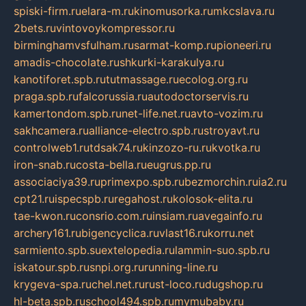
spiski-firm.ru
elara-m.ru
kinomusorka.ru
mkcslava.ru
2bets.ru
vintovoykompressor.ru
birminghamvsfulham.ru
sarmat-komp.ru
pioneeri.ru
amadis-chocolate.ru
shkurki-karakulya.ru
kanotiforet.spb.ru
tutmassage.ru
ecolog.org.ru
praga.spb.ru
falcorussia.ru
autodoctorservis.ru
kamertondom.spb.ru
net-life.net.ru
avto-vozim.ru
sakhcamera.ru
alliance-electro.spb.ru
stroyavt.ru
controlweb1.ru
tdsak74.ru
kinzozo-ru.ru
kvotka.ru
iron-snab.ru
costa-bella.ru
eugrus.pp.ru
associaciya39.ru
primexpo.spb.ru
bezmorchin.ru
ia2.ru
cpt21.ru
ispecspb.ru
regahost.ru
kolosok-elita.ru
tae-kwon.ru
consrio.com.ru
insiam.ru
avegainfo.ru
archery161.ru
bigencyclica.ru
vlast16.ru
korru.net
sarmiento.spb.su
extelopedia.ru
lammin-suo.spb.ru
iskatour.spb.ru
snpi.org.ru
running-line.ru
krygeva-spa.ru
chel.net.ru
rust-loco.ru
dugshop.ru
hl-beta.spb.ru
school494.spb.ru
mymubaby.ru