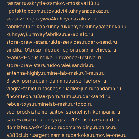
raszar.ru
vskrytie-zamkov-moskva113.ru
lipetsktelecom.ru
tovudyi4kuhnyanazakaz.ru
seksuzb.ru
guzywia4kuhnyanazakaz.ru
fabrikaofabrikaokuhny.ru
kuhnyaekuhnyaafabrika.ru
kuhnyaykuhnyayfabrika.ru
e-abis1c.ru
store-brawl-stars.ru
kts-services.ru
dark-sand.ru
sindika-01.ru
sp-life.ru
x-legion.ru
sib-archives.ru
e-abis-1-c.ru
sindika01.ru
venda-festival.ru
store-brawlstars.ru
dooraleksandria.ru
antenna-highly.ru
mine-lab-msk.ru
1-mus.ru
3-sex-porn.ru
ban-damn.ru
purse-factory.ru
viagra-tablet.ru
fasbags.ru
adler-jun.ru
bandamn.ru
fincontech.ru
3sexporn.ru
1mus.ru
darksand.ru
rebus-toys.ru
minelab-msk.ru
rtdco.ru
seo-prodvizhenie-sajtov-stroitelnyh-kompanij.ru
card-voice.ru
rulonnyygazon177.ru
snow-guard.ru
domizbrusa-9x12spb.ru
demaholding.ru
aalse.ru
a380club.ru
argentinamia.ru
perkoka.ru
movie-one.ru