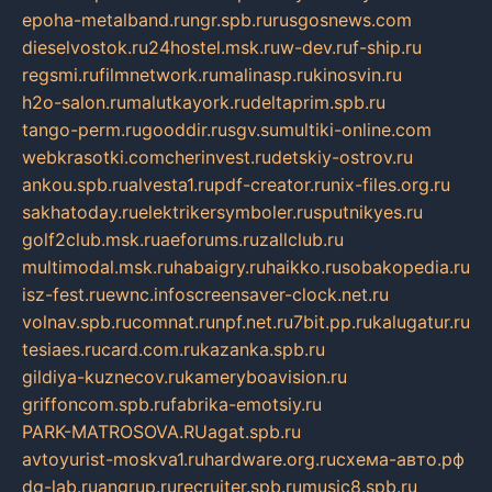
epoha-metalband.ru
ngr.spb.ru
rusgosnews.com
dieselvostok.ru
24hostel.msk.ru
w-dev.ru
f-ship.ru
regsmi.ru
filmnetwork.ru
malinasp.ru
kinosvin.ru
h2o-salon.ru
malutkayork.ru
deltaprim.spb.ru
tango-perm.ru
gooddir.ru
sgv.su
multiki-online.com
webkrasotki.com
cherinvest.ru
detskiy-ostrov.ru
ankou.spb.ru
alvesta1.ru
pdf-creator.ru
nix-files.org.ru
sakhatoday.ru
elektrikersymboler.ru
sputnikyes.ru
golf2club.msk.ru
aeforums.ru
zallclub.ru
multimodal.msk.ru
habaigry.ru
haikko.ru
sobakopedia.ru
isz-fest.ru
ewnc.info
screensaver-clock.net.ru
volnav.spb.ru
comnat.ru
npf.net.ru
7bit.pp.ru
kalugatur.ru
tesiaes.ru
card.com.ru
kazanka.spb.ru
gildiya-kuznecov.ru
kameryboavision.ru
griffoncom.spb.ru
fabrika-emotsiy.ru
PARK-MATROSOVA.RU
agat.spb.ru
avtoyurist-moskva1.ru
hardware.org.ru
схема-авто.рф
dg-lab.ru
angrup.ru
recruiter.spb.ru
music8.spb.ru