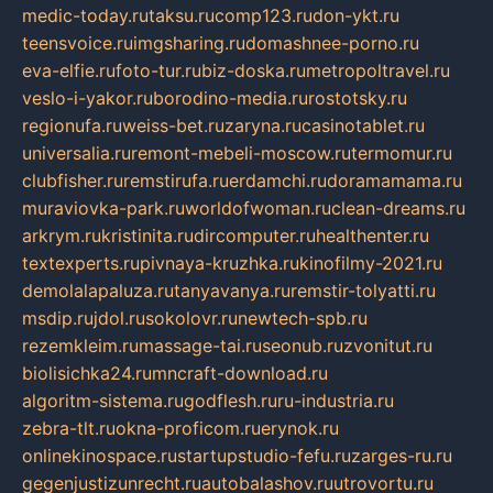
medic-today.ru
taksu.ru
comp123.ru
don-ykt.ru
teensvoice.ru
imgsharing.ru
domashnee-porno.ru
eva-elfie.ru
foto-tur.ru
biz-doska.ru
metropoltravel.ru
veslo-i-yakor.ru
borodino-media.ru
rostotsky.ru
regionufa.ru
weiss-bet.ru
zaryna.ru
casinotablet.ru
universalia.ru
remont-mebeli-moscow.ru
termomur.ru
clubfisher.ru
remstirufa.ru
erdamchi.ru
doramamama.ru
muraviovka-park.ru
worldofwoman.ru
clean-dreams.ru
arkrym.ru
kristinita.ru
dircomputer.ru
healthenter.ru
textexperts.ru
pivnaya-kruzhka.ru
kinofilmy-2021.ru
demolalapaluza.ru
tanyavanya.ru
remstir-tolyatti.ru
msdip.ru
jdol.ru
sokolovr.ru
newtech-spb.ru
rezemkleim.ru
massage-tai.ru
seonub.ru
zvonitut.ru
biolisichka24.ru
mncraft-download.ru
algoritm-sistema.ru
godflesh.ru
ru-industria.ru
zebra-tlt.ru
okna-proficom.ru
erynok.ru
onlinekinospace.ru
startupstudio-fefu.ru
zarges-ru.ru
gegenjustizunrecht.ru
autobalashov.ru
utrovortu.ru