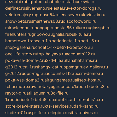
neznobi.ru
bigfatcc.ru
habble.ru
starbucksvia.ru
delfinet.ru
silvernano.ru
elestal.ru
vektor-doroga.ru
velotrenajery.ru
pronso54.ru
lenasever.ru
lovinskix.ru
show-pets.ru
smartnews03.ru
discofoxworld.ru
miraclecoon.ru
pongup.ru
hostel65.ru
liura.ru
glasspb.ru
firehunters.ru
gribowo.ru
gnalis.ru
bulkitula.ru
hometown-france.ru
1-xbeticricetc-1-xbetti-5.ru
shop-garena.ru
cricetc-1-xbetr-1-xbetcc-2.ru
one-life-story.ru
top-halyava.ru
accounts112.ru
poka-vse-doma-2.ru
3-d-file.ru
hahahaharms.ru
g2012.ru
tst-1.ru
shaggy-cat.ru
opsmgr.ru
ev-gallery.ru
g-2012.ru
ops-mgr.ru
accounts-112.ru
csm-demo.ru
poka-vse-doma2.ru
airgungames.ru
allseo-host.ru
tehosmotre.ru
varieta-yug.ru
cricetc1xbetr1xbetcc2.ru
raytor-d.ru
atillagunn.ru
3d-file.ru
1xbeticricetc1xbetti5.ru
uafoot-statti.ru
e-abis1c.ru
store-brawl-stars.ru
kts-services.ru
dark-sand.ru
sindika-01.ru
sp-life.ru
x-legion.ru
sib-archives.ru