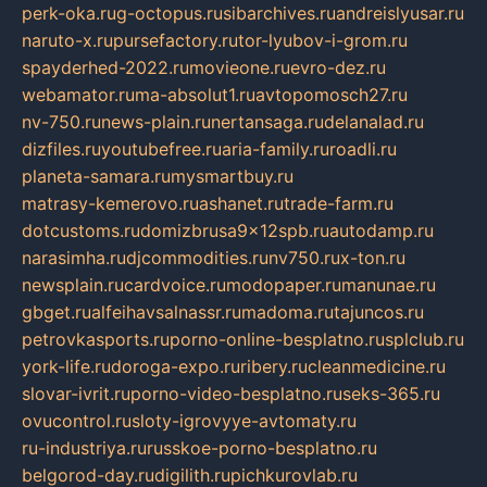
perk-oka.ru
g-octopus.ru
sibarchives.ru
andreislyusar.ru
naruto-x.ru
pursefactory.ru
tor-lyubov-i-grom.ru
spayderhed-2022.ru
movieone.ru
evro-dez.ru
webamator.ru
ma-absolut1.ru
avtopomosch27.ru
nv-750.ru
news-plain.ru
nertansaga.ru
delanalad.ru
dizfiles.ru
youtubefree.ru
aria-family.ru
roadli.ru
planeta-samara.ru
mysmartbuy.ru
matrasy-kemerovo.ru
ashanet.ru
trade-farm.ru
dotcustoms.ru
domizbrusa9x12spb.ru
autodamp.ru
narasimha.ru
djcommodities.ru
nv750.ru
x-ton.ru
newsplain.ru
cardvoice.ru
modopaper.ru
manunae.ru
gbget.ru
alfeihavsalnassr.ru
madoma.ru
tajuncos.ru
petrovkasports.ru
porno-online-besplatno.ru
splclub.ru
york-life.ru
doroga-expo.ru
ribery.ru
cleanmedicine.ru
slovar-ivrit.ru
porno-video-besplatno.ru
seks-365.ru
ovucontrol.ru
sloty-igrovyye-avtomaty.ru
ru-industriya.ru
russkoe-porno-besplatno.ru
belgorod-day.ru
digilith.ru
pichkurovlab.ru