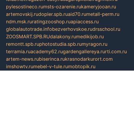
pylesostineco.ru
msts-ozarenie.ru
kameryjooan.ru
artemovskij.ru
dopler.spb.ru
aid70.ru
metall-perm.ru
ndm.msk.ru
ratingzooshop.ru
apiaccess.ru
globalautotrade.info
bezverhovskoe.ru
drsschool.ru
ZOOSMART.SPB.RU
dalakony.ru
medikijob.ru
remontt.spb.ru
photostudia.spb.ru
myragon.ru
terramia.ru
academy62.ru
gardengallereya.ru
rti.com.ru
artem-news.ru
biserinca.ru
krasnodarkurort.com
imshowtv.ru
mebel-v-tule.ru
mobtopik.ru
pcsecurity.net.ru
tool-sib.ru
multimetrunit.ru
sp-tour.ru
fan-cs.ru
santeh-russia.ru
symbian9.net.ru
DSHAIR.RU
tmmotors.spb.ru
xjocuricopii.com
musavtomat.msk.ru
obustrojdom.ru
sovetcik.ru
ybaranovskaya.ru
ppknews.ru
cult-alshei.ru
JAPANRUSSIA.RU
proekciyamebel.ru
imper-finans.ru
rim.org.ru
glamourai.ru
brassminus.ru
zabor-pro.ru
ftn.pp.ru
dorogoe58.ru
laimengpacker.ru
kuzova-zapchasti.ru
sageerp.ru
taxodrom.ru
dsrazvitie.ru
hardcity.net.ru