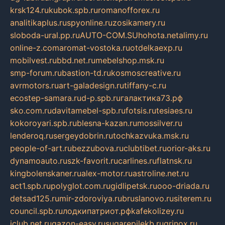
krsk124.ru
kubok.spb.ru
romanofforex.ru
analitikaplus.ru
spyonline.ru
zosikamery.ru
sloboda-ural.pp.ru
AUTO-COM.SU
hohota.net
alimy.ru
online-z.com
aromat-vostoka.ru
otdelkaexp.ru
mobilvest.ru
bbd.net.ru
mebelshop.msk.ru
smp-forum.ru
bastion-td.ru
kosmoscreative.ru
avrmotors.ru
art-galadesign.ru
tiffany-c.ru
ecostep-samara.ru
d-p.spb.ru
галактика73.рф
sko.com.ru
davitamebel-spb.ru
fotsis.ru
tesiaes.ru
kokoroyari.spb.ru
blesna-kazan.ru
mossilver.ru
lenderoq.ru
sergeydobrin.ru
tochkazvuka.msk.ru
people-of-art.ru
bezzubova.ru
clubtibet.ru
orior-aks.ru
dynamoauto.ru
szk-favorit.ru
carlines.ru
flatnsk.ru
kingbolenskaner.ru
alex-motor.ru
astroline.net.ru
act1.spb.ru
polyglot.com.ru
gidlipetsk.ru
ooo-driada.ru
detsad125.ru
mir-zdoroviya.ru
bruslanovo.ru
siterem.ru
council.spb.ru
лодкипатриот.рф
kafekolizey.ru
iclub.net.ru
gazon-easy.ru
sugarepilekb.ru
grinox.ru