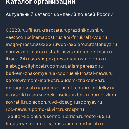
Каталог организаций
Актуальный каталог компаний по всей России
03223.ru
ufille.ru
krasotata.ru
prazdnikdushi.ru
veetbox.ru
cinemapost.ru
ciam-fr.ru
kraft-you.ru
mega-press.ru
03223.ru
web-explore.ru
rastenuya.ru
eurovision-russia.ru
strah-news.ru
freeride-team.ru
itrack-24.ru
sexshopexpress.ru
autostudiopro.ru
alabuga-cityhotel.ru
pornv.ru
atlantpereezd.ru
bud-em-znakomye.ru
a-cdc.ru
elektrostal-news.ru
korolevremont-market.ru
budem-znakomye.ru
oooagrosnab.ru
fpodaso.ru
emfire.ru
pro-otdelky.ru
ukrasotki.ru
seksuzbek.ru
seks-uzbek.ru
porno-vk.ru
sovratili.ru
olecoon.ru
vd-dosug.ru
adonyev.ru
rbc-news.ru
porno-skvirt.ru
krospr.ru
13autor-kolonka.ru
sormol.ru
2rich.ru
hostel-65.ru
hostserve.ru
porno-na-russkom.ru
mishinlab.ru