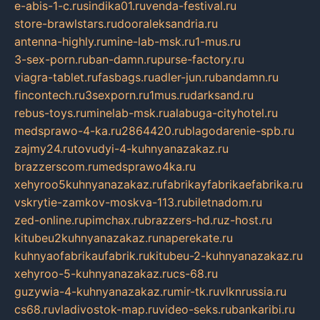
e-abis-1-c.ru
sindika01.ru
venda-festival.ru
store-brawlstars.ru
dooraleksandria.ru
antenna-highly.ru
mine-lab-msk.ru
1-mus.ru
3-sex-porn.ru
ban-damn.ru
purse-factory.ru
viagra-tablet.ru
fasbags.ru
adler-jun.ru
bandamn.ru
fincontech.ru
3sexporn.ru
1mus.ru
darksand.ru
rebus-toys.ru
minelab-msk.ru
alabuga-cityhotel.ru
medsprawo-4-ka.ru
2864420.ru
blagodarenie-spb.ru
zajmy24.ru
tovudyi-4-kuhnyanazakaz.ru
brazzerscom.ru
medsprawo4ka.ru
xehyroo5kuhnyanazakaz.ru
fabrikayfabrikaefabrika.ru
vskrytie-zamkov-moskva-113.ru
biletnadom.ru
zed-online.ru
pimchax.ru
brazzers-hd.ru
z-host.ru
kitubeu2kuhnyanazakaz.ru
naperekate.ru
kuhnyaofabrikaufabrik.ru
kitubeu-2-kuhnyanazakaz.ru
xehyroo-5-kuhnyanazakaz.ru
cs-68.ru
guzywia-4-kuhnyanazakaz.ru
mir-tk.ru
vlknrussia.ru
cs68.ru
vladivostok-map.ru
video-seks.ru
bankaribi.ru