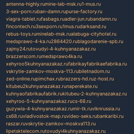
antenna-highly.ru
mine-lab-msk.ru
1-mus.ru
3-sex-porn.ru
ban-damn.ru
purse-factory.ru
viagra-tablet.ru
fasbags.ru
adler-jun.ru
bandamn.ru
fincontech.ru
3sexporn.ru
1mus.ru
darksand.ru
rebus-toys.ru
minelab-msk.ru
alabuga-cityhotel.ru
medsprawo-4-ka.ru
2864420.ru
blagodarenie-spb.ru
zajmy24.ru
tovudyi-4-kuhnyanazakaz.ru
brazzerscom.ru
medsprawo4ka.ru
xehyroo5kuhnyanazakaz.ru
fabrikayfabrikaefabrika.ru
vskrytie-zamkov-moskva-113.ru
biletnadom.ru
zed-online.ru
pimchax.ru
brazzers-hd.ru
z-host.ru
kitubeu2kuhnyanazakaz.ru
naperekate.ru
kuhnyaofabrikaufabrik.ru
kitubeu-2-kuhnyanazakaz.ru
xehyroo-5-kuhnyanazakaz.ru
cs-68.ru
guzywia-4-kuhnyanazakaz.ru
mir-tk.ru
vlknrussia.ru
cs68.ru
vladivostok-map.ru
video-seks.ru
bankaribi.ru
raszar.ru
vskrytie-zamkov-moskva113.ru
lipetsktelecom.ru
tovudyi4kuhnyanazakaz.ru