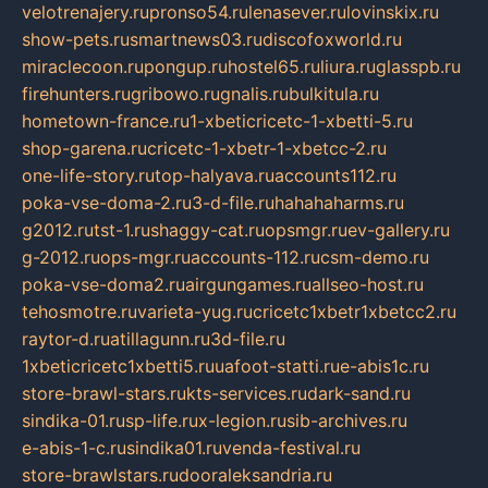
velotrenajery.ru
pronso54.ru
lenasever.ru
lovinskix.ru
show-pets.ru
smartnews03.ru
discofoxworld.ru
miraclecoon.ru
pongup.ru
hostel65.ru
liura.ru
glasspb.ru
firehunters.ru
gribowo.ru
gnalis.ru
bulkitula.ru
hometown-france.ru
1-xbeticricetc-1-xbetti-5.ru
shop-garena.ru
cricetc-1-xbetr-1-xbetcc-2.ru
one-life-story.ru
top-halyava.ru
accounts112.ru
poka-vse-doma-2.ru
3-d-file.ru
hahahaharms.ru
g2012.ru
tst-1.ru
shaggy-cat.ru
opsmgr.ru
ev-gallery.ru
g-2012.ru
ops-mgr.ru
accounts-112.ru
csm-demo.ru
poka-vse-doma2.ru
airgungames.ru
allseo-host.ru
tehosmotre.ru
varieta-yug.ru
cricetc1xbetr1xbetcc2.ru
raytor-d.ru
atillagunn.ru
3d-file.ru
1xbeticricetc1xbetti5.ru
uafoot-statti.ru
e-abis1c.ru
store-brawl-stars.ru
kts-services.ru
dark-sand.ru
sindika-01.ru
sp-life.ru
x-legion.ru
sib-archives.ru
e-abis-1-c.ru
sindika01.ru
venda-festival.ru
store-brawlstars.ru
dooraleksandria.ru