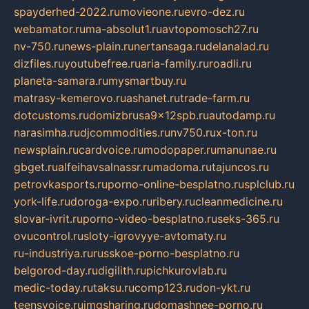
spayderhed-2022.ru
movieone.ru
evro-dez.ru
webamator.ru
ma-absolut1.ru
avtopomosch27.ru
nv-750.ru
news-plain.ru
nertansaga.ru
delanalad.ru
dizfiles.ru
youtubefree.ru
aria-family.ru
roadli.ru
planeta-samara.ru
mysmartbuy.ru
matrasy-kemerovo.ru
ashanet.ru
trade-farm.ru
dotcustoms.ru
domizbrusa9x12spb.ru
autodamp.ru
narasimha.ru
djcommodities.ru
nv750.ru
x-ton.ru
newsplain.ru
cardvoice.ru
modopaper.ru
manunae.ru
gbget.ru
alfeihavsalnassr.ru
madoma.ru
tajuncos.ru
petrovkasports.ru
porno-online-besplatno.ru
splclub.ru
york-life.ru
doroga-expo.ru
ribery.ru
cleanmedicine.ru
slovar-ivrit.ru
porno-video-besplatno.ru
seks-365.ru
ovucontrol.ru
sloty-igrovyye-avtomaty.ru
ru-industriya.ru
russkoe-porno-besplatno.ru
belgorod-day.ru
digilith.ru
pichkurovlab.ru
medic-today.ru
taksu.ru
comp123.ru
don-ykt.ru
teensvoice.ru
imgsharing.ru
domashnee-porno.ru