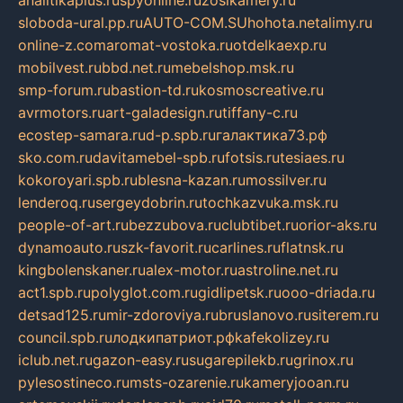
sloboda-ural.pp.ru
AUTO-COM.SU
hohota.net
alimy.ru
online-z.com
aromat-vostoka.ru
otdelkaexp.ru
mobilvest.ru
bbd.net.ru
mebelshop.msk.ru
smp-forum.ru
bastion-td.ru
kosmoscreative.ru
avrmotors.ru
art-galadesign.ru
tiffany-c.ru
ecostep-samara.ru
d-p.spb.ru
галактика73.рф
sko.com.ru
davitamebel-spb.ru
fotsis.ru
tesiaes.ru
kokoroyari.spb.ru
blesna-kazan.ru
mossilver.ru
lenderoq.ru
sergeydobrin.ru
tochkazvuka.msk.ru
people-of-art.ru
bezzubova.ru
clubtibet.ru
orior-aks.ru
dynamoauto.ru
szk-favorit.ru
carlines.ru
flatnsk.ru
kingbolenskaner.ru
alex-motor.ru
astroline.net.ru
act1.spb.ru
polyglot.com.ru
gidlipetsk.ru
ooo-driada.ru
detsad125.ru
mir-zdoroviya.ru
bruslanovo.ru
siterem.ru
council.spb.ru
лодкипатриот.рф
kafekolizey.ru
iclub.net.ru
gazon-easy.ru
sugarepilekb.ru
grinox.ru
pylesostineco.ru
msts-ozarenie.ru
kameryjooan.ru