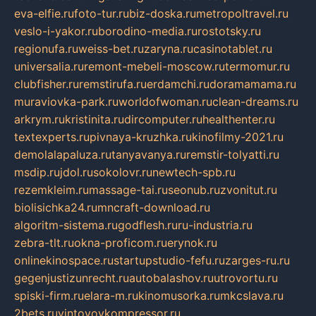
eva-elfie.ru
foto-tur.ru
biz-doska.ru
metropoltravel.ru
veslo-i-yakor.ru
borodino-media.ru
rostotsky.ru
regionufa.ru
weiss-bet.ru
zaryna.ru
casinotablet.ru
universalia.ru
remont-mebeli-moscow.ru
termomur.ru
clubfisher.ru
remstirufa.ru
erdamchi.ru
doramamama.ru
muraviovka-park.ru
worldofwoman.ru
clean-dreams.ru
arkrym.ru
kristinita.ru
dircomputer.ru
healthenter.ru
textexperts.ru
pivnaya-kruzhka.ru
kinofilmy-2021.ru
demolalapaluza.ru
tanyavanya.ru
remstir-tolyatti.ru
msdip.ru
jdol.ru
sokolovr.ru
newtech-spb.ru
rezemkleim.ru
massage-tai.ru
seonub.ru
zvonitut.ru
biolisichka24.ru
mncraft-download.ru
algoritm-sistema.ru
godflesh.ru
ru-industria.ru
zebra-tlt.ru
okna-proficom.ru
erynok.ru
onlinekinospace.ru
startupstudio-fefu.ru
zarges-ru.ru
gegenjustizunrecht.ru
autobalashov.ru
utrovortu.ru
spiski-firm.ru
elara-m.ru
kinomusorka.ru
mkcslava.ru
2bets.ru
vintovoykompressor.ru