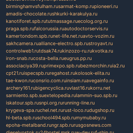
birminghamvsfulham.ru
sarmat-komp.ru
pioneeri.ru
amadis-chocolate.ru
shkurki-karakulya.ru
kanotiforet.spb.ru
tutmassage.ru
ecolog.org.ru
praga.spb.ru
falcorussia.ru
autodoctorservis.ru
kamertondom.spb.ru
net-life.net.ru
avto-vozim.ru
sakhcamera.ru
alliance-electro.spb.ru
stroyavt.ru
controlweb1.ru
tdsak74.ru
kinzozo-ru.ru
kvotka.ru
iron-snab.ru
costa-bella.ru
eugrus.pp.ru
associaciya39.ru
primexpo.spb.ru
bezmorchin.ru
ia2.ru
cpt21.ru
ispecspb.ru
regahost.ru
kolosok-elita.ru
tae-kwon.ru
consrio.com.ru
insiam.ru
avegainfo.ru
archery161.ru
bigencyclica.ru
vlast16.ru
korru.net
sarmiento.spb.su
extelopedia.ru
lammin-suo.spb.ru
iskatour.spb.ru
snpi.org.ru
running-line.ru
krygeva-spa.ru
chel.net.ru
rust-loco.ru
dugshop.ru
hl-beta.spb.ru
school494.spb.ru
mymubaby.ru
epoha-metalband.ru
ngr.spb.ru
rusgosnews.com
dieselvostok.ru
24hostel.msk.ru
w-dev.ru
f-ship.ru