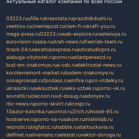
Актуальный каталог компаний по всей России
03223.ru
ufille.ru
krasotata.ru
prazdnikdushi.ru
veetbox.ru
cinemapost.ru
ciam-fr.ru
kraft-you.ru
mega-press.ru
03223.ru
web-explore.ru
rastenuya.ru
eurovision-russia.ru
strah-news.ru
freeride-team.ru
itrack-24.ru
sexshopexpress.ru
autostudiopro.ru
alabuga-cityhotel.ru
pornv.ru
atlantpereezd.ru
bud-em-znakomye.ru
a-cdc.ru
elektrostal-news.ru
korolevremont-market.ru
budem-znakomye.ru
oooagrosnab.ru
fpodaso.ru
emfire.ru
pro-otdelky.ru
ukrasotki.ru
seksuzbek.ru
seks-uzbek.ru
porno-vk.ru
sovratili.ru
olecoon.ru
vd-dosug.ru
adonyev.ru
rbc-news.ru
porno-skvirt.ru
krospr.ru
13autor-kolonka.ru
sormol.ru
2rich.ru
hostel-65.ru
hostserve.ru
porno-na-russkom.ru
mishinlab.ru
neznobi.ru
bigfatcc.ru
habble.ru
starbucksvia.ru
delfinet.ru
silvernano.ru
elestal.ru
vektor-doroga.ru