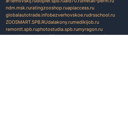
artemovskij.ru
dopler.spb.ru
aid70.ru
metall-perm.ru
ndm.msk.ru
ratingzooshop.ru
apiaccess.ru
globalautotrade.info
bezverhovskoe.ru
drsschool.ru
ZOOSMART.SPB.RU
dalakony.ru
medikijob.ru
remontt.spb.ru
photostudia.spb.ru
myragon.ru
terramia.ru
academy62.ru
gardengallereya.ru
rti.com.ru
artem-news.ru
biserinca.ru
krasnodarkurort.com
imshowtv.ru
mebel-v-tule.ru
mobtopik.ru
pcsecurity.net.ru
tool-sib.ru
multimetrunit.ru
sp-tour.ru
fan-cs.ru
santeh-russia.ru
symbian9.net.ru
DSHAIR.RU
tmmotors.spb.ru
xjocuricopii.com
musavtomat.msk.ru
obustrojdom.ru
sovetcik.ru
ybaranovskaya.ru
ppknews.ru
cult-alshei.ru
JAPANRUSSIA.RU
proekciyamebel.ru
imper-finans.ru
rim.org.ru
glamourai.ru
brassminus.ru
zabor-pro.ru
ftn.pp.ru
dorogoe58.ru
laimengpacker.ru
kuzova-zapchasti.ru
sageerp.ru
taxodrom.ru
dsrazvitie.ru
hardcity.net.ru
ratinghomegames.ru
topservice25.ru
gubernyan.ru