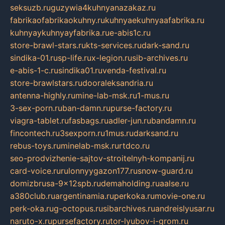
seksuzb.ru
guzywia4kuhnyanazakaz.ru
fabrikaofabrikaokuhny.ru
kuhnyaekuhnyaafabrika.ru
kuhnyaykuhnyayfabrika.ru
e-abis1c.ru
store-brawl-stars.ru
kts-services.ru
dark-sand.ru
sindika-01.ru
sp-life.ru
x-legion.ru
sib-archives.ru
e-abis-1-c.ru
sindika01.ru
venda-festival.ru
store-brawlstars.ru
dooraleksandria.ru
antenna-highly.ru
mine-lab-msk.ru
1-mus.ru
3-sex-porn.ru
ban-damn.ru
purse-factory.ru
viagra-tablet.ru
fasbags.ru
adler-jun.ru
bandamn.ru
fincontech.ru
3sexporn.ru
1mus.ru
darksand.ru
rebus-toys.ru
minelab-msk.ru
rtdco.ru
seo-prodvizhenie-sajtov-stroitelnyh-kompanij.ru
card-voice.ru
rulonnyygazon177.ru
snow-guard.ru
domizbrusa-9x12spb.ru
demaholding.ru
aalse.ru
a380club.ru
argentinamia.ru
perkoka.ru
movie-one.ru
perk-oka.ru
g-octopus.ru
sibarchives.ru
andreislyusar.ru
naruto-x.ru
pursefactory.ru
tor-lyubov-i-grom.ru