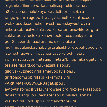
regsmi.ru
filmnetwork.ru
malinasp.ru
kinosvin.ru
h2o-salon.ru
malutkayork.ru
deltaprim.spb.ru
tango-perm.ru
gooddir.ru
sgv.su
multiki-online.com
webkrasotki.com
cherinvest.ru
detskiy-ostrov.ru
ankou.spb.ru
alvesta1.ru
pdf-creator.ru
nix-files.org.ru
sakhatoday.ru
elektrikersymboler.ru
sputnikyes.ru
golf2club.msk.ru
aeforums.ru
zallclub.ru
multimodal.msk.ru
habaigry.ru
haikko.ru
sobakopedia.ru
isz-fest.ru
ewnc.info
screensaver-clock.net.ru
volnav.spb.ru
comnat.ru
npf.net.ru
7bit.pp.ru
kalugatur.ru
tesiaes.ru
card.com.ru
kazanka.spb.ru
gildiya-kuznecov.ru
kameryboavision.ru
griffoncom.spb.ru
fabrika-emotsiy.ru
PARK-MATROSOVA.RU
agat.spb.ru
avtoyurist-moskva1.ru
hardware.org.ru
схема-авто.рф
dg-lab.ru
angrup.ru
recruiter.spb.ru
music8.spb.ru
krsk124.ru
kubok.spb.ru
romanofforex.ru
analitikaplus.ru
spyonline.ru
zosikamery.ru