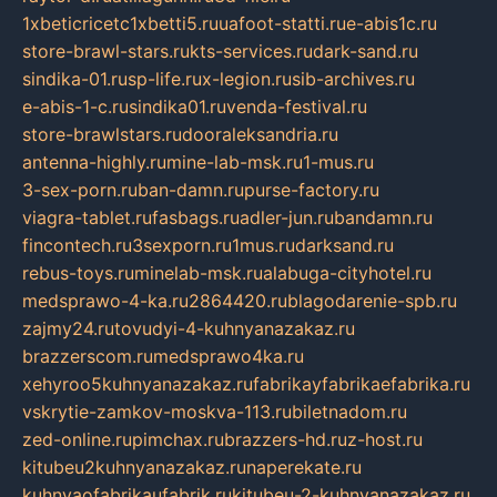
1xbeticricetc1xbetti5.ru
uafoot-statti.ru
e-abis1c.ru
store-brawl-stars.ru
kts-services.ru
dark-sand.ru
sindika-01.ru
sp-life.ru
x-legion.ru
sib-archives.ru
e-abis-1-c.ru
sindika01.ru
venda-festival.ru
store-brawlstars.ru
dooraleksandria.ru
antenna-highly.ru
mine-lab-msk.ru
1-mus.ru
3-sex-porn.ru
ban-damn.ru
purse-factory.ru
viagra-tablet.ru
fasbags.ru
adler-jun.ru
bandamn.ru
fincontech.ru
3sexporn.ru
1mus.ru
darksand.ru
rebus-toys.ru
minelab-msk.ru
alabuga-cityhotel.ru
medsprawo-4-ka.ru
2864420.ru
blagodarenie-spb.ru
zajmy24.ru
tovudyi-4-kuhnyanazakaz.ru
brazzerscom.ru
medsprawo4ka.ru
xehyroo5kuhnyanazakaz.ru
fabrikayfabrikaefabrika.ru
vskrytie-zamkov-moskva-113.ru
biletnadom.ru
zed-online.ru
pimchax.ru
brazzers-hd.ru
z-host.ru
kitubeu2kuhnyanazakaz.ru
naperekate.ru
kuhnyaofabrikaufabrik.ru
kitubeu-2-kuhnyanazakaz.ru