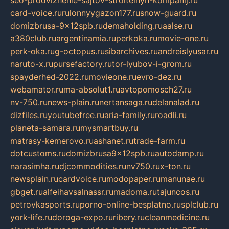
seo-prodvizhenie-sajtov-stroitelnyh-kompanij.ru
card-voice.ru
rulonnyygazon177.ru
snow-guard.ru
domizbrusa-9x12spb.ru
demaholding.ru
aalse.ru
a380club.ru
argentinamia.ru
perkoka.ru
movie-one.ru
perk-oka.ru
g-octopus.ru
sibarchives.ru
andreislyusar.ru
naruto-x.ru
pursefactory.ru
tor-lyubov-i-grom.ru
spayderhed-2022.ru
movieone.ru
evro-dez.ru
webamator.ru
ma-absolut1.ru
avtopomosch27.ru
nv-750.ru
news-plain.ru
nertansaga.ru
delanalad.ru
dizfiles.ru
youtubefree.ru
aria-family.ru
roadli.ru
planeta-samara.ru
mysmartbuy.ru
matrasy-kemerovo.ru
ashanet.ru
trade-farm.ru
dotcustoms.ru
domizbrusa9x12spb.ru
autodamp.ru
narasimha.ru
djcommodities.ru
nv750.ru
x-ton.ru
newsplain.ru
cardvoice.ru
modopaper.ru
manunae.ru
gbget.ru
alfeihavsalnassr.ru
madoma.ru
tajuncos.ru
petrovkasports.ru
porno-online-besplatno.ru
splclub.ru
york-life.ru
doroga-expo.ru
ribery.ru
cleanmedicine.ru