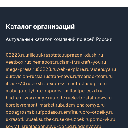
Каталог организаций
Актуальный каталог компаний по всей России
03223.ru
ufille.ru
krasotata.ru
prazdnikdushi.ru
veetbox.ru
cinemapost.ru
ciam-fr.ru
kraft-you.ru
mega-press.ru
03223.ru
web-explore.ru
rastenuya.ru
eurovision-russia.ru
strah-news.ru
freeride-team.ru
itrack-24.ru
sexshopexpress.ru
autostudiopro.ru
alabuga-cityhotel.ru
pornv.ru
atlantpereezd.ru
bud-em-znakomye.ru
a-cdc.ru
elektrostal-news.ru
korolevremont-market.ru
budem-znakomye.ru
oooagrosnab.ru
fpodaso.ru
emfire.ru
pro-otdelky.ru
ukrasotki.ru
seksuzbek.ru
seks-uzbek.ru
porno-vk.ru
sovratili.ru
olecoon.ru
vd-dosug.ru
adonyev.ru