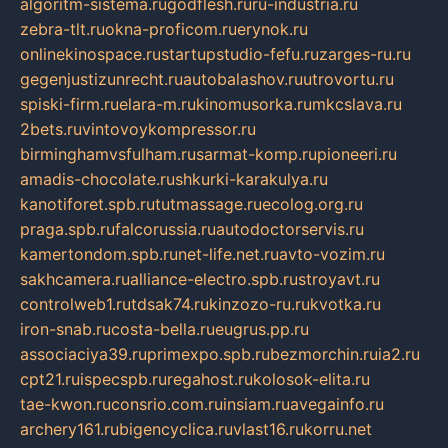
algoritm-sistema.ru
godflesh.ru
ru-industria.ru
zebra-tlt.ru
okna-proficom.ru
erynok.ru
onlinekinospace.ru
startupstudio-fefu.ru
zarges-ru.ru
gegenjustizunrecht.ru
autobalashov.ru
utrovortu.ru
spiski-firm.ru
elara-m.ru
kinomusorka.ru
mkcslava.ru
2bets.ru
vintovoykompressor.ru
birminghamvsfulham.ru
sarmat-komp.ru
pioneeri.ru
amadis-chocolate.ru
shkurki-karakulya.ru
kanotiforet.spb.ru
tutmassage.ru
ecolog.org.ru
praga.spb.ru
falcorussia.ru
autodoctorservis.ru
kamertondom.spb.ru
net-life.net.ru
avto-vozim.ru
sakhcamera.ru
alliance-electro.spb.ru
stroyavt.ru
controlweb1.ru
tdsak74.ru
kinzozo-ru.ru
kvotka.ru
iron-snab.ru
costa-bella.ru
eugrus.pp.ru
associaciya39.ru
primexpo.spb.ru
bezmorchin.ru
ia2.ru
cpt21.ru
ispecspb.ru
regahost.ru
kolosok-elita.ru
tae-kwon.ru
consrio.com.ru
insiam.ru
avegainfo.ru
archery161.ru
bigencyclica.ru
vlast16.ru
korru.net