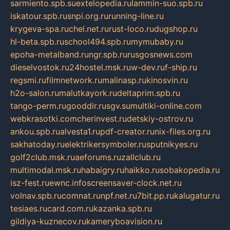
sarmiento.spb.su
extelopedia.ru
lammin-suo.spb.ru
iskatour.spb.ru
snpi.org.ru
running-line.ru
krygeva-spa.ru
chel.net.ru
rust-loco.ru
dugshop.ru
hl-beta.spb.ru
school494.spb.ru
mymubaby.ru
epoha-metalband.ru
ngr.spb.ru
rusgosnews.com
dieselvostok.ru
24hostel.msk.ru
w-dev.ru
f-ship.ru
regsmi.ru
filmnetwork.ru
malinasp.ru
kinosvin.ru
h2o-salon.ru
malutkayork.ru
deltaprim.spb.ru
tango-perm.ru
gooddir.ru
sgv.su
multiki-online.com
webkrasotki.com
cherinvest.ru
detskiy-ostrov.ru
ankou.spb.ru
alvesta1.ru
pdf-creator.ru
nix-files.org.ru
sakhatoday.ru
elektrikersymboler.ru
sputnikyes.ru
golf2club.msk.ru
aeforums.ru
zallclub.ru
multimodal.msk.ru
habaigry.ru
haikko.ru
sobakopedia.ru
isz-fest.ru
ewnc.info
screensaver-clock.net.ru
volnav.spb.ru
comnat.ru
npf.net.ru
7bit.pp.ru
kalugatur.ru
tesiaes.ru
card.com.ru
kazanka.spb.ru
gildiya-kuznecov.ru
kameryboavision.ru