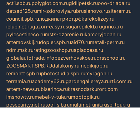
act1.spb.ru
polyglot.com.ru
gidlipetsk.ru
ooo-driada.ru
detsad125.ru
mir-zdoroviya.ru
bruslanovo.ru
siterem.ru
council.spb.ru
лодкипатриот.рф
kafekolizey.ru
iclub.net.ru
gazon-easy.ru
sugarepilekb.ru
grinox.ru
pylesostineco.ru
msts-ozarenie.ru
kameryjooan.ru
artemovskij.ru
dopler.spb.ru
aid70.ru
metall-perm.ru
ndm.msk.ru
ratingzooshop.ru
apiaccess.ru
globalautotrade.info
bezverhovskoe.ru
drsschool.ru
ZOOSMART.SPB.RU
dalakony.ru
medikijob.ru
remontt.spb.ru
photostudia.spb.ru
myragon.ru
terramia.ru
academy62.ru
gardengallereya.ru
rti.com.ru
artem-news.ru
biserinca.ru
krasnodarkurort.com
imshowtv.ru
mebel-v-tule.ru
mobtopik.ru
pcsecurity.net.ru
tool-sib.ru
multimetrunit.ru
sp-tour.ru
fan-cs.ru
santeh-russia.ru
symbian9.net.ru
DSHAIR.RU
tmmotors.spb.ru
xjocuricopii.com
musavtomat.msk.ru
obustrojdom.ru
sovetcik.ru
ybaranovskaya.ru
ppknews.ru
cult-alshei.ru
JAPANRUSSIA.RU