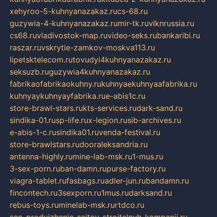
xehyroo-5-kuhnyanazakaz.ru
cs-68.ru
guzywia-4-kuhnyanazakaz.ru
mir-tk.ru
vlknrussia.ru
cs68.ru
vladivostok-map.ru
video-seks.ru
bankaribi.ru
raszar.ru
vskrytie-zamkov-moskva113.ru
lipetsktelecom.ru
tovudyi4kuhnyanazakaz.ru
seksuzb.ru
guzywia4kuhnyanazakaz.ru
fabrikaofabrikaokuhny.ru
kuhnyaekuhnyaafabrika.ru
kuhnyaykuhnyayfabrika.ru
e-abis1c.ru
store-brawl-stars.ru
kts-services.ru
dark-sand.ru
sindika-01.ru
sp-life.ru
x-legion.ru
sib-archives.ru
e-abis-1-c.ru
sindika01.ru
venda-festival.ru
store-brawlstars.ru
dooraleksandria.ru
antenna-highly.ru
mine-lab-msk.ru
1-mus.ru
3-sex-porn.ru
ban-damn.ru
purse-factory.ru
viagra-tablet.ru
fasbags.ru
adler-jun.ru
bandamn.ru
fincontech.ru
3sexporn.ru
1mus.ru
darksand.ru
rebus-toys.ru
minelab-msk.ru
rtdco.ru