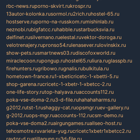
rbc-news.ru
porno-skvirt.ru
krospr.ru
13autor-kolonka.ru
sormol.ru
2rich.ru
hostel-65.ru
hostserve.ru
porno-na-russkom.ru
mishinlab.ru
neznobi.ru
bigfatcc.ru
habble.ru
starbucksvia.ru
delfinet.ru
silvernano.ru
elestal.ru
vektor-doroga.ru
velotrenajery.ru
pronso54.ru
lenasever.ru
lovinskix.ru
show-pets.ru
smartnews03.ru
discofoxworld.ru
miraclecoon.ru
pongup.ru
hostel65.ru
liura.ru
glasspb.ru
firehunters.ru
gribowo.ru
gnalis.ru
bulkitula.ru
hometown-france.ru
1-xbeticricetc-1-xbetti-5.ru
shop-garena.ru
cricetc-1-xbetr-1-xbetcc-2.ru
one-life-story.ru
top-halyava.ru
accounts112.ru
poka-vse-doma-2.ru
3-d-file.ru
hahahaharms.ru
g2012.ru
tst-1.ru
shaggy-cat.ru
opsmgr.ru
ev-gallery.ru
g-2012.ru
ops-mgr.ru
accounts-112.ru
csm-demo.ru
poka-vse-doma2.ru
airgungames.ru
allseo-host.ru
tehosmotre.ru
varieta-yug.ru
cricetc1xbetr1xbetcc2.ru
raytor-d.ru
atillagunn.ru
3d-file.ru