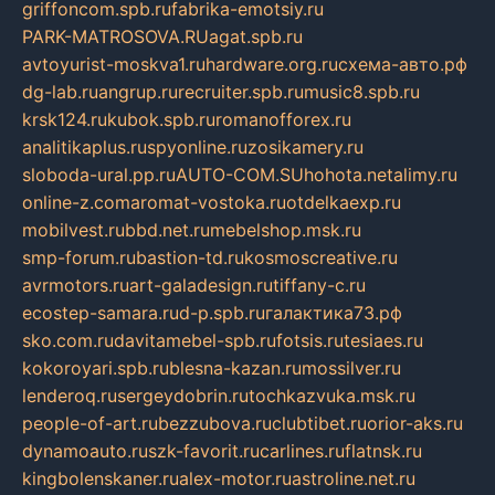
griffoncom.spb.ru
fabrika-emotsiy.ru
PARK-MATROSOVA.RU
agat.spb.ru
avtoyurist-moskva1.ru
hardware.org.ru
схема-авто.рф
dg-lab.ru
angrup.ru
recruiter.spb.ru
music8.spb.ru
krsk124.ru
kubok.spb.ru
romanofforex.ru
analitikaplus.ru
spyonline.ru
zosikamery.ru
sloboda-ural.pp.ru
AUTO-COM.SU
hohota.net
alimy.ru
online-z.com
aromat-vostoka.ru
otdelkaexp.ru
mobilvest.ru
bbd.net.ru
mebelshop.msk.ru
smp-forum.ru
bastion-td.ru
kosmoscreative.ru
avrmotors.ru
art-galadesign.ru
tiffany-c.ru
ecostep-samara.ru
d-p.spb.ru
галактика73.рф
sko.com.ru
davitamebel-spb.ru
fotsis.ru
tesiaes.ru
kokoroyari.spb.ru
blesna-kazan.ru
mossilver.ru
lenderoq.ru
sergeydobrin.ru
tochkazvuka.msk.ru
people-of-art.ru
bezzubova.ru
clubtibet.ru
orior-aks.ru
dynamoauto.ru
szk-favorit.ru
carlines.ru
flatnsk.ru
kingbolenskaner.ru
alex-motor.ru
astroline.net.ru