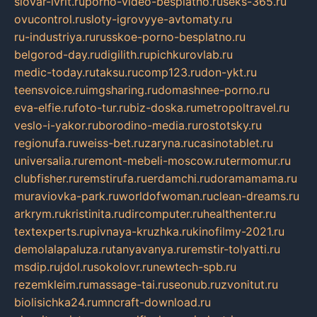
slovar-ivrit.ru
porno-video-besplatno.ru
seks-365.ru
ovucontrol.ru
sloty-igrovyye-avtomaty.ru
ru-industriya.ru
russkoe-porno-besplatno.ru
belgorod-day.ru
digilith.ru
pichkurovlab.ru
medic-today.ru
taksu.ru
comp123.ru
don-ykt.ru
teensvoice.ru
imgsharing.ru
domashnee-porno.ru
eva-elfie.ru
foto-tur.ru
biz-doska.ru
metropoltravel.ru
veslo-i-yakor.ru
borodino-media.ru
rostotsky.ru
regionufa.ru
weiss-bet.ru
zaryna.ru
casinotablet.ru
universalia.ru
remont-mebeli-moscow.ru
termomur.ru
clubfisher.ru
remstirufa.ru
erdamchi.ru
doramamama.ru
muraviovka-park.ru
worldofwoman.ru
clean-dreams.ru
arkrym.ru
kristinita.ru
dircomputer.ru
healthenter.ru
textexperts.ru
pivnaya-kruzhka.ru
kinofilmy-2021.ru
demolalapaluza.ru
tanyavanya.ru
remstir-tolyatti.ru
msdip.ru
jdol.ru
sokolovr.ru
newtech-spb.ru
rezemkleim.ru
massage-tai.ru
seonub.ru
zvonitut.ru
biolisichka24.ru
mncraft-download.ru