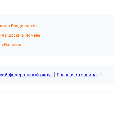
алог в Владивосток
ия и доски в Тюмень
 в Нальчик
ский федеральный округ
|
Главная страница
→