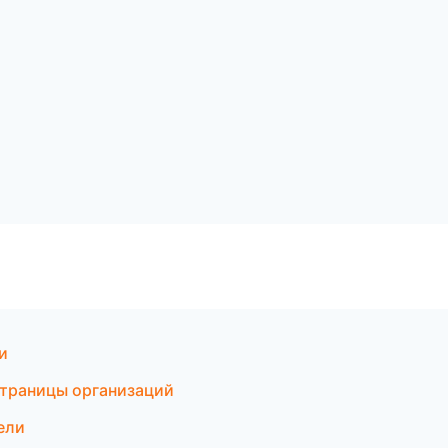
и
страницы организаций
ели