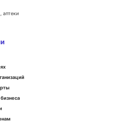
, аптеки
ми
иях
ганизаций
арты
 бизнеса
и
онам