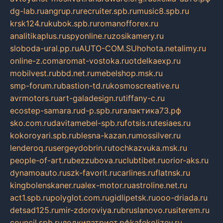
dg-lab.ru
angrup.ru
recruiter.spb.ru
music8.spb.ru
krsk124.ru
kubok.spb.ru
romanofforex.ru
analitikaplus.ru
spyonline.ru
zosikamery.ru
sloboda-ural.pp.ru
AUTO-COM.SU
hohota.net
alimy.ru
online-z.com
aromat-vostoka.ru
otdelkaexp.ru
mobilvest.ru
bbd.net.ru
mebelshop.msk.ru
smp-forum.ru
bastion-td.ru
kosmoscreative.ru
avrmotors.ru
art-galadesign.ru
tiffany-c.ru
ecostep-samara.ru
d-p.spb.ru
галактика73.рф
sko.com.ru
davitamebel-spb.ru
fotsis.ru
tesiaes.ru
kokoroyari.spb.ru
blesna-kazan.ru
mossilver.ru
lenderoq.ru
sergeydobrin.ru
tochkazvuka.msk.ru
people-of-art.ru
bezzubova.ru
clubtibet.ru
orior-aks.ru
dynamoauto.ru
szk-favorit.ru
carlines.ru
flatnsk.ru
kingbolenskaner.ru
alex-motor.ru
astroline.net.ru
act1.spb.ru
polyglot.com.ru
gidlipetsk.ru
ooo-driada.ru
detsad125.ru
mir-zdoroviya.ru
bruslanovo.ru
siterem.ru
council.spb.ru
лодкипатриот.рф
kafekolizey.ru