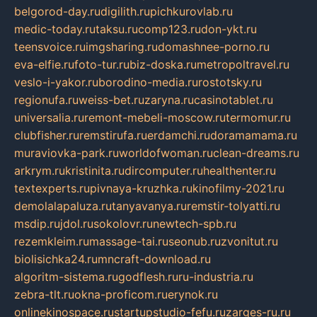
belgorod-day.ru
digilith.ru
pichkurovlab.ru
medic-today.ru
taksu.ru
comp123.ru
don-ykt.ru
teensvoice.ru
imgsharing.ru
domashnee-porno.ru
eva-elfie.ru
foto-tur.ru
biz-doska.ru
metropoltravel.ru
veslo-i-yakor.ru
borodino-media.ru
rostotsky.ru
regionufa.ru
weiss-bet.ru
zaryna.ru
casinotablet.ru
universalia.ru
remont-mebeli-moscow.ru
termomur.ru
clubfisher.ru
remstirufa.ru
erdamchi.ru
doramamama.ru
muraviovka-park.ru
worldofwoman.ru
clean-dreams.ru
arkrym.ru
kristinita.ru
dircomputer.ru
healthenter.ru
textexperts.ru
pivnaya-kruzhka.ru
kinofilmy-2021.ru
demolalapaluza.ru
tanyavanya.ru
remstir-tolyatti.ru
msdip.ru
jdol.ru
sokolovr.ru
newtech-spb.ru
rezemkleim.ru
massage-tai.ru
seonub.ru
zvonitut.ru
biolisichka24.ru
mncraft-download.ru
algoritm-sistema.ru
godflesh.ru
ru-industria.ru
zebra-tlt.ru
okna-proficom.ru
erynok.ru
onlinekinospace.ru
startupstudio-fefu.ru
zarges-ru.ru