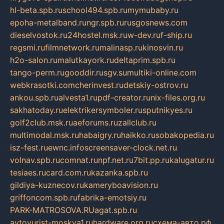
hl-beta.spb.ru
school494.spb.ru
mymubaby.ru
epoha-metalband.ru
ngr.spb.ru
rusgosnews.com
dieselvostok.ru
24hostel.msk.ru
w-dev.ru
f-ship.ru
regsmi.ru
filmnetwork.ru
malinasp.ru
kinosvin.ru
h2o-salon.ru
malutkayork.ru
deltaprim.spb.ru
tango-perm.ru
gooddir.ru
sgv.su
multiki-online.com
webkrasotki.com
cherinvest.ru
detskiy-ostrov.ru
ankou.spb.ru
alvesta1.ru
pdf-creator.ru
nix-files.org.ru
sakhatoday.ru
elektrikersymboler.ru
sputnikyes.ru
golf2club.msk.ru
aeforums.ru
zallclub.ru
multimodal.msk.ru
habaigry.ru
haikko.ru
sobakopedia.ru
isz-fest.ru
ewnc.info
screensaver-clock.net.ru
volnav.spb.ru
comnat.ru
npf.net.ru
7bit.pp.ru
kalugatur.ru
tesiaes.ru
card.com.ru
kazanka.spb.ru
gildiya-kuznecov.ru
kameryboavision.ru
griffoncom.spb.ru
fabrika-emotsiy.ru
PARK-MATROSOVA.RU
agat.spb.ru
avtoyurist-moskva1.ru
hardware.org.ru
схема-авто.рф