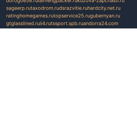
dorogoe58.ru
laimengpacker.ru
kuzova-zapchasti.ru
sageerp.ru
taxodrom.ru
dsrazvitie.ru
hardcity.net.ru
ratinghomegames.ru
topservice25.ru
gubernyan.ru
gtglasslined.ru
ii4.ru
tssport.spb.ru
andorra24.com
blackwallstreet.ru
oboimos.ru
optim-doors.com.ru
ikuch.ru
nycr.org.ru
npa21.ru
vremya-ch.spb.ru
desert000.ru
ivtorgi.ru
ifiori.ru
catalog-statei.ru
dcv.org.ru
spetsmaster174.ru
ipkameryhiseeu.ru
dum26.ru
ruspol.spb.ru
fr-opendp.ru
kam-solnyshko.ru
cheyenne-arapaho.ru
sevzapmetal.spb.ru
ted-lapidus.spb.ru
parasite-eliminator.ru
sigma-complete.ru
modernworld.ru
dama-moda.ru
eholot-group.ru
sk-nvkz.ru
DRONGOLD.RU
democratia2.ru
i-farmer.ru
mass-sport.org
jablonex.spb.ru
bookmess.ru
linkword.ru
refineua.com.ru
cs-spec.net.ru
altay-mebel.ru
DNK-THEATRE.RU
mechaniks.spb.ru
ipcamtechage.ru
skosta.ru
a-sun.ru
stroy-ldsp.ru
snowlands.org.ru