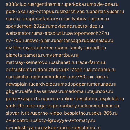
a380club.ru
argentinamia.ru
perkoka.ru
movie-one.ru
perk-oka.ru
g-octopus.ru
sibarchives.ru
andreislyusar.ru
naruto-x.ru
pursefactory.ru
tor-lyubov-i-grom.ru
spayderhed-2022.ru
movieone.ru
evro-dez.ru
webamator.ru
ma-absolut1.ru
avtopomosch27.ru
nv-750.ru
news-plain.ru
nertansaga.ru
delanalad.ru
dizfiles.ru
youtubefree.ru
aria-family.ru
roadli.ru
planeta-samara.ru
mysmartbuy.ru
matrasy-kemerovo.ru
ashanet.ru
trade-farm.ru
dotcustoms.ru
domizbrusa9x12spb.ru
autodamp.ru
narasimha.ru
djcommodities.ru
nv750.ru
x-ton.ru
newsplain.ru
cardvoice.ru
modopaper.ru
manunae.ru
gbget.ru
alfeihavsalnassr.ru
madoma.ru
tajuncos.ru
petrovkasports.ru
porno-online-besplatno.ru
splclub.ru
york-life.ru
doroga-expo.ru
ribery.ru
cleanmedicine.ru
slovar-ivrit.ru
porno-video-besplatno.ru
seks-365.ru
ovucontrol.ru
sloty-igrovyye-avtomaty.ru
ru-industriya.ru
russkoe-porno-besplatno.ru