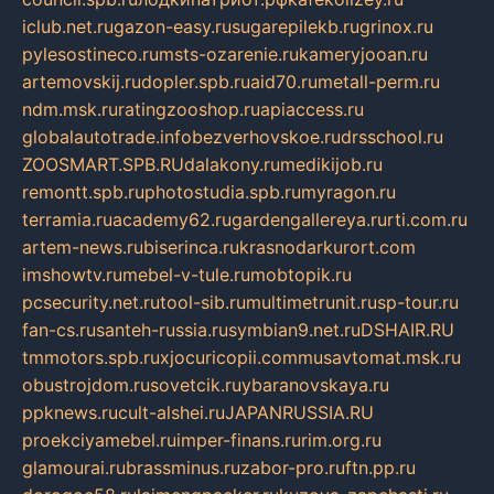
iclub.net.ru
gazon-easy.ru
sugarepilekb.ru
grinox.ru
pylesostineco.ru
msts-ozarenie.ru
kameryjooan.ru
artemovskij.ru
dopler.spb.ru
aid70.ru
metall-perm.ru
ndm.msk.ru
ratingzooshop.ru
apiaccess.ru
globalautotrade.info
bezverhovskoe.ru
drsschool.ru
ZOOSMART.SPB.RU
dalakony.ru
medikijob.ru
remontt.spb.ru
photostudia.spb.ru
myragon.ru
terramia.ru
academy62.ru
gardengallereya.ru
rti.com.ru
artem-news.ru
biserinca.ru
krasnodarkurort.com
imshowtv.ru
mebel-v-tule.ru
mobtopik.ru
pcsecurity.net.ru
tool-sib.ru
multimetrunit.ru
sp-tour.ru
fan-cs.ru
santeh-russia.ru
symbian9.net.ru
DSHAIR.RU
tmmotors.spb.ru
xjocuricopii.com
musavtomat.msk.ru
obustrojdom.ru
sovetcik.ru
ybaranovskaya.ru
ppknews.ru
cult-alshei.ru
JAPANRUSSIA.RU
proekciyamebel.ru
imper-finans.ru
rim.org.ru
glamourai.ru
brassminus.ru
zabor-pro.ru
ftn.pp.ru