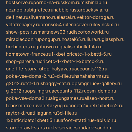
hostserve.ru
porno-na-russkom.ru
mishinlab.ru
neznobi.ru
bigfatcc.ru
habble.ru
starbucksvia.ru
delfinet.ru
silvernano.ru
elestal.ru
vektor-doroga.ru
velotrenajery.ru
pronso54.ru
lenasever.ru
lovinskix.ru
show-pets.ru
smartnews03.ru
discofoxworld.ru
miraclecoon.ru
pongup.ru
hostel65.ru
liura.ru
glasspb.ru
firehunters.ru
gribowo.ru
gnalis.ru
bulkitula.ru
hometown-france.ru
1-xbeticricetc-1-xbetti-5.ru
shop-garena.ru
cricetc-1-xbetr-1-xbetcc-2.ru
one-life-story.ru
top-halyava.ru
accounts112.ru
poka-vse-doma-2.ru
3-d-file.ru
hahahaharms.ru
g2012.ru
tst-1.ru
shaggy-cat.ru
opsmgr.ru
ev-gallery.ru
g-2012.ru
ops-mgr.ru
accounts-112.ru
csm-demo.ru
poka-vse-doma2.ru
airgungames.ru
allseo-host.ru
tehosmotre.ru
varieta-yug.ru
cricetc1xbetr1xbetcc2.ru
raytor-d.ru
atillagunn.ru
3d-file.ru
1xbeticricetc1xbetti5.ru
uafoot-statti.ru
e-abis1c.ru
store-brawl-stars.ru
kts-services.ru
dark-sand.ru