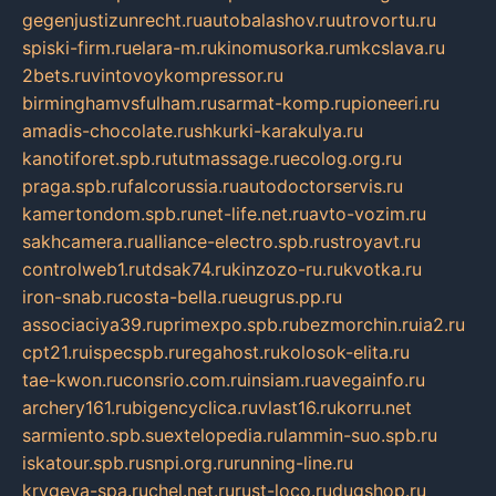
gegenjustizunrecht.ru
autobalashov.ru
utrovortu.ru
spiski-firm.ru
elara-m.ru
kinomusorka.ru
mkcslava.ru
2bets.ru
vintovoykompressor.ru
birminghamvsfulham.ru
sarmat-komp.ru
pioneeri.ru
amadis-chocolate.ru
shkurki-karakulya.ru
kanotiforet.spb.ru
tutmassage.ru
ecolog.org.ru
praga.spb.ru
falcorussia.ru
autodoctorservis.ru
kamertondom.spb.ru
net-life.net.ru
avto-vozim.ru
sakhcamera.ru
alliance-electro.spb.ru
stroyavt.ru
controlweb1.ru
tdsak74.ru
kinzozo-ru.ru
kvotka.ru
iron-snab.ru
costa-bella.ru
eugrus.pp.ru
associaciya39.ru
primexpo.spb.ru
bezmorchin.ru
ia2.ru
cpt21.ru
ispecspb.ru
regahost.ru
kolosok-elita.ru
tae-kwon.ru
consrio.com.ru
insiam.ru
avegainfo.ru
archery161.ru
bigencyclica.ru
vlast16.ru
korru.net
sarmiento.spb.su
extelopedia.ru
lammin-suo.spb.ru
iskatour.spb.ru
snpi.org.ru
running-line.ru
krygeva-spa.ru
chel.net.ru
rust-loco.ru
dugshop.ru