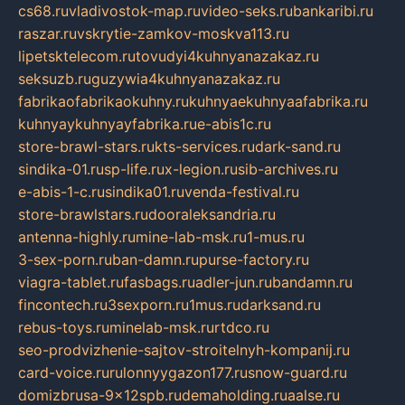
cs68.ru
vladivostok-map.ru
video-seks.ru
bankaribi.ru
raszar.ru
vskrytie-zamkov-moskva113.ru
lipetsktelecom.ru
tovudyi4kuhnyanazakaz.ru
seksuzb.ru
guzywia4kuhnyanazakaz.ru
fabrikaofabrikaokuhny.ru
kuhnyaekuhnyaafabrika.ru
kuhnyaykuhnyayfabrika.ru
e-abis1c.ru
store-brawl-stars.ru
kts-services.ru
dark-sand.ru
sindika-01.ru
sp-life.ru
x-legion.ru
sib-archives.ru
e-abis-1-c.ru
sindika01.ru
venda-festival.ru
store-brawlstars.ru
dooraleksandria.ru
antenna-highly.ru
mine-lab-msk.ru
1-mus.ru
3-sex-porn.ru
ban-damn.ru
purse-factory.ru
viagra-tablet.ru
fasbags.ru
adler-jun.ru
bandamn.ru
fincontech.ru
3sexporn.ru
1mus.ru
darksand.ru
rebus-toys.ru
minelab-msk.ru
rtdco.ru
seo-prodvizhenie-sajtov-stroitelnyh-kompanij.ru
card-voice.ru
rulonnyygazon177.ru
snow-guard.ru
domizbrusa-9x12spb.ru
demaholding.ru
aalse.ru