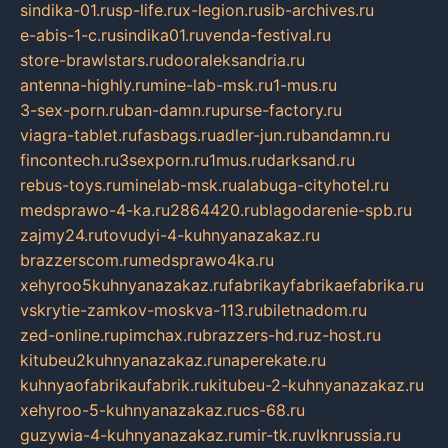
sindika-01.ru
sp-life.ru
x-legion.ru
sib-archives.ru
e-abis-1-c.ru
sindika01.ru
venda-festival.ru
store-brawlstars.ru
dooraleksandria.ru
antenna-highly.ru
mine-lab-msk.ru
1-mus.ru
3-sex-porn.ru
ban-damn.ru
purse-factory.ru
viagra-tablet.ru
fasbags.ru
adler-jun.ru
bandamn.ru
fincontech.ru
3sexporn.ru
1mus.ru
darksand.ru
rebus-toys.ru
minelab-msk.ru
alabuga-cityhotel.ru
medsprawo-4-ka.ru
2864420.ru
blagodarenie-spb.ru
zajmy24.ru
tovudyi-4-kuhnyanazakaz.ru
brazzerscom.ru
medsprawo4ka.ru
xehyroo5kuhnyanazakaz.ru
fabrikayfabrikaefabrika.ru
vskrytie-zamkov-moskva-113.ru
biletnadom.ru
zed-online.ru
pimchax.ru
brazzers-hd.ru
z-host.ru
kitubeu2kuhnyanazakaz.ru
naperekate.ru
kuhnyaofabrikaufabrik.ru
kitubeu-2-kuhnyanazakaz.ru
xehyroo-5-kuhnyanazakaz.ru
cs-68.ru
guzywia-4-kuhnyanazakaz.ru
mir-tk.ru
vlknrussia.ru