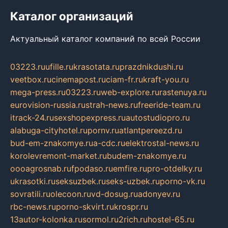
Каталог организаций
Актуальный каталог компаний по всей России
03223.ru
ufille.ru
krasotata.ru
prazdnikdushi.ru
veetbox.ru
cinemapost.ru
ciam-fr.ru
kraft-you.ru
mega-press.ru
03223.ru
web-explore.ru
rastenuya.ru
eurovision-russia.ru
strah-news.ru
freeride-team.ru
itrack-24.ru
sexshopexpress.ru
autostudiopro.ru
alabuga-cityhotel.ru
pornv.ru
atlantpereezd.ru
bud-em-znakomye.ru
a-cdc.ru
elektrostal-news.ru
korolevremont-market.ru
budem-znakomye.ru
oooagrosnab.ru
fpodaso.ru
emfire.ru
pro-otdelky.ru
ukrasotki.ru
seksuzbek.ru
seks-uzbek.ru
porno-vk.ru
sovratili.ru
olecoon.ru
vd-dosug.ru
adonyev.ru
rbc-news.ru
porno-skvirt.ru
krospr.ru
13autor-kolonka.ru
sormol.ru
2rich.ru
hostel-65.ru