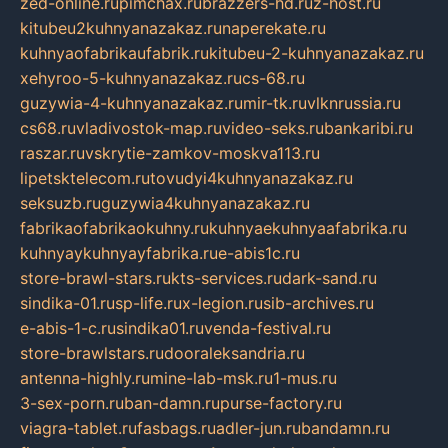
zed-online.ru
pimchax.ru
brazzers-hd.ru
z-host.ru
kitubeu2kuhnyanazakaz.ru
naperekate.ru
kuhnyaofabrikaufabrik.ru
kitubeu-2-kuhnyanazakaz.ru
xehyroo-5-kuhnyanazakaz.ru
cs-68.ru
guzywia-4-kuhnyanazakaz.ru
mir-tk.ru
vlknrussia.ru
cs68.ru
vladivostok-map.ru
video-seks.ru
bankaribi.ru
raszar.ru
vskrytie-zamkov-moskva113.ru
lipetsktelecom.ru
tovudyi4kuhnyanazakaz.ru
seksuzb.ru
guzywia4kuhnyanazakaz.ru
fabrikaofabrikaokuhny.ru
kuhnyaekuhnyaafabrika.ru
kuhnyaykuhnyayfabrika.ru
e-abis1c.ru
store-brawl-stars.ru
kts-services.ru
dark-sand.ru
sindika-01.ru
sp-life.ru
x-legion.ru
sib-archives.ru
e-abis-1-c.ru
sindika01.ru
venda-festival.ru
store-brawlstars.ru
dooraleksandria.ru
antenna-highly.ru
mine-lab-msk.ru
1-mus.ru
3-sex-porn.ru
ban-damn.ru
purse-factory.ru
viagra-tablet.ru
fasbags.ru
adler-jun.ru
bandamn.ru