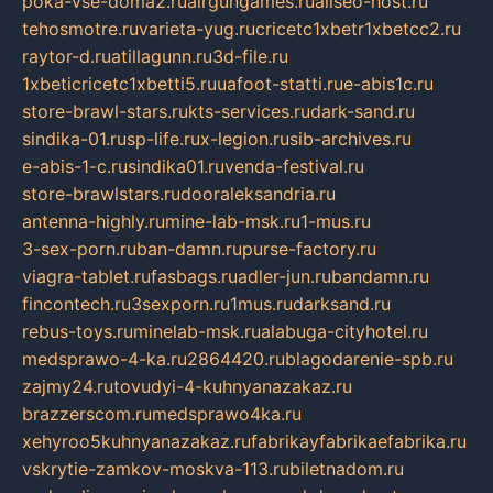
poka-vse-doma2.ru
airgungames.ru
allseo-host.ru
tehosmotre.ru
varieta-yug.ru
cricetc1xbetr1xbetcc2.ru
raytor-d.ru
atillagunn.ru
3d-file.ru
1xbeticricetc1xbetti5.ru
uafoot-statti.ru
e-abis1c.ru
store-brawl-stars.ru
kts-services.ru
dark-sand.ru
sindika-01.ru
sp-life.ru
x-legion.ru
sib-archives.ru
e-abis-1-c.ru
sindika01.ru
venda-festival.ru
store-brawlstars.ru
dooraleksandria.ru
antenna-highly.ru
mine-lab-msk.ru
1-mus.ru
3-sex-porn.ru
ban-damn.ru
purse-factory.ru
viagra-tablet.ru
fasbags.ru
adler-jun.ru
bandamn.ru
fincontech.ru
3sexporn.ru
1mus.ru
darksand.ru
rebus-toys.ru
minelab-msk.ru
alabuga-cityhotel.ru
medsprawo-4-ka.ru
2864420.ru
blagodarenie-spb.ru
zajmy24.ru
tovudyi-4-kuhnyanazakaz.ru
brazzerscom.ru
medsprawo4ka.ru
xehyroo5kuhnyanazakaz.ru
fabrikayfabrikaefabrika.ru
vskrytie-zamkov-moskva-113.ru
biletnadom.ru