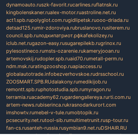
dynamoauto.ru
szk-favorit.ru
carlines.ru
flatnsk.ru
kingbolenskaner.ru
alex-motor.ru
astroline.net.ru
act1.spb.ru
polyglot.com.ru
gidlipetsk.ru
ooo-driada.ru
detsad125.ru
mir-zdoroviya.ru
bruslanovo.ru
siterem.ru
council.spb.ru
лодкипатриот.рф
kafekolizey.ru
iclub.net.ru
gazon-easy.ru
sugarepilekb.ru
grinox.ru
pylesostineco.ru
msts-ozarenie.ru
kameryjooan.ru
artemovskij.ru
dopler.spb.ru
aid70.ru
metall-perm.ru
ndm.msk.ru
ratingzooshop.ru
apiaccess.ru
globalautotrade.info
bezverhovskoe.ru
drsschool.ru
ZOOSMART.SPB.RU
dalakony.ru
medikijob.ru
remontt.spb.ru
photostudia.spb.ru
myragon.ru
terramia.ru
academy62.ru
gardengallereya.ru
rti.com.ru
artem-news.ru
biserinca.ru
krasnodarkurort.com
imshowtv.ru
mebel-v-tule.ru
mobtopik.ru
pcsecurity.net.ru
tool-sib.ru
multimetrunit.ru
sp-tour.ru
fan-cs.ru
santeh-russia.ru
symbian9.net.ru
DSHAIR.RU
tmmotors.spb.ru
xjocuricopii.com
musavtomat.msk.ru