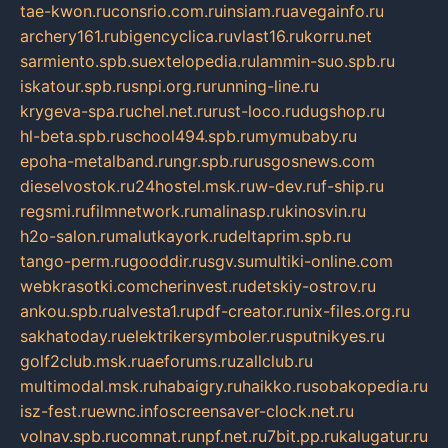
tae-kwon.ru
consrio.com.ru
insiam.ru
avegainfo.ru
archery161.ru
bigencyclica.ru
vlast16.ru
korru.net
sarmiento.spb.su
extelopedia.ru
lammin-suo.spb.ru
iskatour.spb.ru
snpi.org.ru
running-line.ru
krygeva-spa.ru
chel.net.ru
rust-loco.ru
dugshop.ru
hl-beta.spb.ru
school494.spb.ru
mymubaby.ru
epoha-metalband.ru
ngr.spb.ru
rusgosnews.com
dieselvostok.ru
24hostel.msk.ru
w-dev.ru
f-ship.ru
regsmi.ru
filmnetwork.ru
malinasp.ru
kinosvin.ru
h2o-salon.ru
malutkayork.ru
deltaprim.spb.ru
tango-perm.ru
gooddir.ru
sgv.su
multiki-online.com
webkrasotki.com
cherinvest.ru
detskiy-ostrov.ru
ankou.spb.ru
alvesta1.ru
pdf-creator.ru
nix-files.org.ru
sakhatoday.ru
elektrikersymboler.ru
sputnikyes.ru
golf2club.msk.ru
aeforums.ru
zallclub.ru
multimodal.msk.ru
habaigry.ru
haikko.ru
sobakopedia.ru
isz-fest.ru
ewnc.info
screensaver-clock.net.ru
volnav.spb.ru
comnat.ru
npf.net.ru
7bit.pp.ru
kalugatur.ru