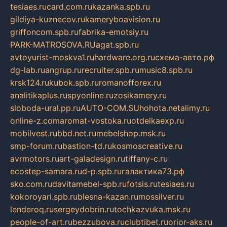
tesiaes.ru
card.com.ru
kazanka.spb.ru
gildiya-kuznecov.ru
kameryboavision.ru
griffoncom.spb.ru
fabrika-emotsiy.ru
PARK-MATROSOVA.RU
agat.spb.ru
avtoyurist-moskva1.ru
hardware.org.ru
схема-авто.рф
dg-lab.ru
angrup.ru
recruiter.spb.ru
music8.spb.ru
krsk124.ru
kubok.spb.ru
romanofforex.ru
analitikaplus.ru
spyonline.ru
zosikamery.ru
sloboda-ural.pp.ru
AUTO-COM.SU
hohota.net
alimy.ru
online-z.com
aromat-vostoka.ru
otdelkaexp.ru
mobilvest.ru
bbd.net.ru
mebelshop.msk.ru
smp-forum.ru
bastion-td.ru
kosmoscreative.ru
avrmotors.ru
art-galadesign.ru
tiffany-c.ru
ecostep-samara.ru
d-p.spb.ru
галактика73.рф
sko.com.ru
davitamebel-spb.ru
fotsis.ru
tesiaes.ru
kokoroyari.spb.ru
blesna-kazan.ru
mossilver.ru
lenderoq.ru
sergeydobrin.ru
tochkazvuka.msk.ru
people-of-art.ru
bezzubova.ru
clubtibet.ru
orior-aks.ru