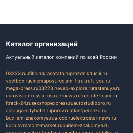
Каталог организаций
Актуальный каталог компаний по всей России
03223.ru
ufille.ru
krasotata.ru
prazdnikdushi.ru
veetbox.ru
cinemapost.ru
ciam-fr.ru
kraft-you.ru
mega-press.ru
03223.ru
web-explore.ru
rastenuya.ru
eurovision-russia.ru
strah-news.ru
freeride-team.ru
itrack-24.ru
sexshopexpress.ru
autostudiopro.ru
alabuga-cityhotel.ru
pornv.ru
atlantpereezd.ru
bud-em-znakomye.ru
a-cdc.ru
elektrostal-news.ru
korolevremont-market.ru
budem-znakomye.ru
oooagrosnab.ru
fpodaso.ru
emfire.ru
pro-otdelky.ru