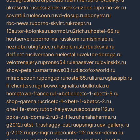
ukrasotki.ru
seksuzbek.ru
seks-uzbek.ru
porno-vk.ru
sovratili.ru
olecoon.ru
vd-dosug.ru
adonyev.ru
rbc-news.ru
porno-skvirt.ru
krospr.ru
13autor-kolonka.ru
sormol.ru
2rich.ru
hostel-65.ru
hostserve.ru
porno-na-russkom.ru
mishinlab.ru
neznobi.ru
bigfatcc.ru
habble.ru
starbucksvia.ru
delfinet.ru
silvernano.ru
elestal.ru
vektor-doroga.ru
velotrenajery.ru
pronso54.ru
lenasever.ru
lovinskix.ru
show-pets.ru
smartnews03.ru
discofoxworld.ru
miraclecoon.ru
pongup.ru
hostel65.ru
liura.ru
glasspb.ru
firehunters.ru
gribowo.ru
gnalis.ru
bulkitula.ru
hometown-france.ru
1-xbeticricetc-1-xbetti-5.ru
shop-garena.ru
cricetc-1-xbetr-1-xbetcc-2.ru
one-life-story.ru
top-halyava.ru
accounts112.ru
poka-vse-doma-2.ru
3-d-file.ru
hahahaharms.ru
g2012.ru
tst-1.ru
shaggy-cat.ru
opsmgr.ru
ev-gallery.ru
g-2012.ru
ops-mgr.ru
accounts-112.ru
csm-demo.ru