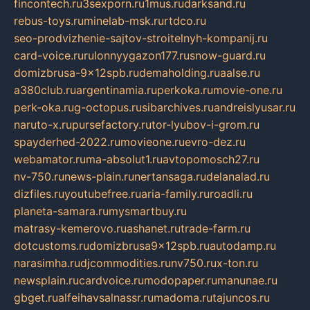
fincontech.ru
3sexporn.ru
1mus.ru
darksand.ru
rebus-toys.ru
minelab-msk.ru
rtdco.ru
seo-prodvizhenie-sajtov-stroitelnyh-kompanij.ru
card-voice.ru
rulonnyygazon177.ru
snow-guard.ru
domizbrusa-9x12spb.ru
demaholding.ru
aalse.ru
a380club.ru
argentinamia.ru
perkoka.ru
movie-one.ru
perk-oka.ru
g-octopus.ru
sibarchives.ru
andreislyusar.ru
naruto-x.ru
pursefactory.ru
tor-lyubov-i-grom.ru
spayderhed-2022.ru
movieone.ru
evro-dez.ru
webamator.ru
ma-absolut1.ru
avtopomosch27.ru
nv-750.ru
news-plain.ru
nertansaga.ru
delanalad.ru
dizfiles.ru
youtubefree.ru
aria-family.ru
roadli.ru
planeta-samara.ru
mysmartbuy.ru
matrasy-kemerovo.ru
ashanet.ru
trade-farm.ru
dotcustoms.ru
domizbrusa9x12spb.ru
autodamp.ru
narasimha.ru
djcommodities.ru
nv750.ru
x-ton.ru
newsplain.ru
cardvoice.ru
modopaper.ru
manunae.ru
gbget.ru
alfeihavsalnassr.ru
madoma.ru
tajuncos.ru