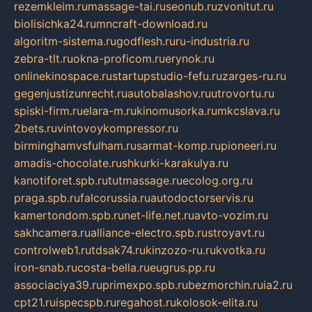
rezemkleim.ru
massage-tai.ru
seonub.ru
zvonitut.ru
biolisichka24.ru
mncraft-download.ru
algoritm-sistema.ru
godflesh.ru
ru-industria.ru
zebra-tlt.ru
okna-proficom.ru
erynok.ru
onlinekinospace.ru
startupstudio-fefu.ru
zarges-ru.ru
gegenjustizunrecht.ru
autobalashov.ru
utrovortu.ru
spiski-firm.ru
elara-m.ru
kinomusorka.ru
mkcslava.ru
2bets.ru
vintovoykompressor.ru
birminghamvsfulham.ru
sarmat-komp.ru
pioneeri.ru
amadis-chocolate.ru
shkurki-karakulya.ru
kanotiforet.spb.ru
tutmassage.ru
ecolog.org.ru
praga.spb.ru
falcorussia.ru
autodoctorservis.ru
kamertondom.spb.ru
net-life.net.ru
avto-vozim.ru
sakhcamera.ru
alliance-electro.spb.ru
stroyavt.ru
controlweb1.ru
tdsak74.ru
kinzozo-ru.ru
kvotka.ru
iron-snab.ru
costa-bella.ru
eugrus.pp.ru
associaciya39.ru
primexpo.spb.ru
bezmorchin.ru
ia2.ru
cpt21.ru
ispecspb.ru
regahost.ru
kolosok-elita.ru