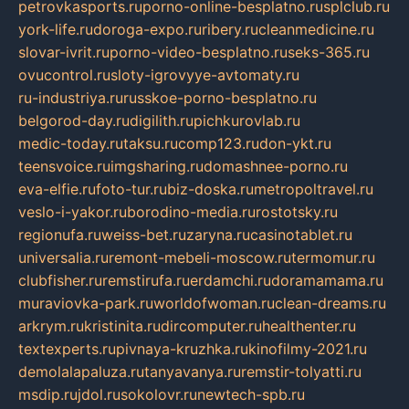
petrovkasports.ru
porno-online-besplatno.ru
splclub.ru
york-life.ru
doroga-expo.ru
ribery.ru
cleanmedicine.ru
slovar-ivrit.ru
porno-video-besplatno.ru
seks-365.ru
ovucontrol.ru
sloty-igrovyye-avtomaty.ru
ru-industriya.ru
russkoe-porno-besplatno.ru
belgorod-day.ru
digilith.ru
pichkurovlab.ru
medic-today.ru
taksu.ru
comp123.ru
don-ykt.ru
teensvoice.ru
imgsharing.ru
domashnee-porno.ru
eva-elfie.ru
foto-tur.ru
biz-doska.ru
metropoltravel.ru
veslo-i-yakor.ru
borodino-media.ru
rostotsky.ru
regionufa.ru
weiss-bet.ru
zaryna.ru
casinotablet.ru
universalia.ru
remont-mebeli-moscow.ru
termomur.ru
clubfisher.ru
remstirufa.ru
erdamchi.ru
doramamama.ru
muraviovka-park.ru
worldofwoman.ru
clean-dreams.ru
arkrym.ru
kristinita.ru
dircomputer.ru
healthenter.ru
textexperts.ru
pivnaya-kruzhka.ru
kinofilmy-2021.ru
demolalapaluza.ru
tanyavanya.ru
remstir-tolyatti.ru
msdip.ru
jdol.ru
sokolovr.ru
newtech-spb.ru