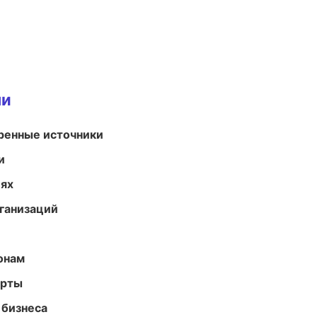
ми
еренные источники
и
иях
ганизаций
онам
арты
 бизнеса