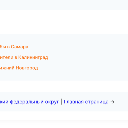
жбы в Самара
одители в Калининград
Нижний Новгород
ский федеральный округ
|
Главная страница
→