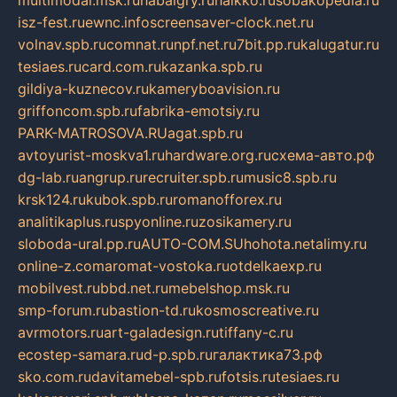
multimodal.msk.ru
habaigry.ru
haikko.ru
sobakopedia.ru
isz-fest.ru
ewnc.info
screensaver-clock.net.ru
volnav.spb.ru
comnat.ru
npf.net.ru
7bit.pp.ru
kalugatur.ru
tesiaes.ru
card.com.ru
kazanka.spb.ru
gildiya-kuznecov.ru
kameryboavision.ru
griffoncom.spb.ru
fabrika-emotsiy.ru
PARK-MATROSOVA.RU
agat.spb.ru
avtoyurist-moskva1.ru
hardware.org.ru
схема-авто.рф
dg-lab.ru
angrup.ru
recruiter.spb.ru
music8.spb.ru
krsk124.ru
kubok.spb.ru
romanofforex.ru
analitikaplus.ru
spyonline.ru
zosikamery.ru
sloboda-ural.pp.ru
AUTO-COM.SU
hohota.net
alimy.ru
online-z.com
aromat-vostoka.ru
otdelkaexp.ru
mobilvest.ru
bbd.net.ru
mebelshop.msk.ru
smp-forum.ru
bastion-td.ru
kosmoscreative.ru
avrmotors.ru
art-galadesign.ru
tiffany-c.ru
ecostep-samara.ru
d-p.spb.ru
галактика73.рф
sko.com.ru
davitamebel-spb.ru
fotsis.ru
tesiaes.ru