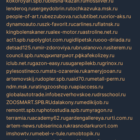
kokoroyari.spb.ru
blesna-kazan.ru
mossilver.ru
lenderoq.ru
sergeydobrin.ru
tochkazvuka.msk.ru
people-of-art.ru
bezzubova.ru
clubtibet.ru
orior-aks.ru
dynamoauto.ru
szk-favorit.ru
carlines.ru
flatnsk.ru
kingbolenskaner.ru
alex-motor.ru
astroline.net.ru
act1.spb.ru
polyglot.com.ru
gidlipetsk.ru
ooo-driada.ru
detsad125.ru
mir-zdoroviya.ru
bruslanovo.ru
siterem.ru
council.spb.ru
лодкипатриот.рф
kafekolizey.ru
iclub.net.ru
gazon-easy.ru
sugarepilekb.ru
grinox.ru
pylesostineco.ru
msts-ozarenie.ru
kameryjooan.ru
artemovskij.ru
dopler.spb.ru
aid70.ru
metall-perm.ru
ndm.msk.ru
ratingzooshop.ru
apiaccess.ru
globalautotrade.info
bezverhovskoe.ru
drsschool.ru
ZOOSMART.SPB.RU
dalakony.ru
medikijob.ru
remontt.spb.ru
photostudia.spb.ru
myragon.ru
terramia.ru
academy62.ru
gardengallereya.ru
rti.com.ru
artem-news.ru
biserinca.ru
krasnodarkurort.com
imshowtv.ru
mebel-v-tule.ru
mobtopik.ru