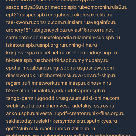
associaciya39.ru
primexpo.spb.ru
bezmorchin.ru
ia2.ru
cpt21.ru
ispecspb.ru
regahost.ru
kolosok-elita.ru
tae-kwon.ru
consrio.com.ru
insiam.ru
avegainfo.ru
archery161.ru
bigencyclica.ru
vlast16.ru
korru.net
sarmiento.spb.su
extelopedia.ru
lammin-suo.spb.ru
iskatour.spb.ru
snpi.org.ru
running-line.ru
krygeva-spa.ru
chel.net.ru
rust-loco.ru
dugshop.ru
hl-beta.spb.ru
school494.spb.ru
mymubaby.ru
epoha-metalband.ru
ngr.spb.ru
rusgosnews.com
dieselvostok.ru
24hostel.msk.ru
w-dev.ru
f-ship.ru
regsmi.ru
filmnetwork.ru
malinasp.ru
kinosvin.ru
h2o-salon.ru
malutkayork.ru
deltaprim.spb.ru
tango-perm.ru
gooddir.ru
sgv.su
multiki-online.com
webkrasotki.com
cherinvest.ru
detskiy-ostrov.ru
ankou.spb.ru
alvesta1.ru
pdf-creator.ru
nix-files.org.ru
sakhatoday.ru
elektrikersymboler.ru
sputnikyes.ru
golf2club.msk.ru
aeforums.ru
zallclub.ru