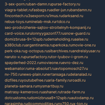
3-sex-porn.ru
ban-damn.ru
purse-factory.ru
viagra-tablet.ru
fasbags.ru
adler-jun.ru
bandamn.ru
fincontech.ru
3sexporn.ru
1mus.ru
darksand.ru
rebus-toys.ru
minelab-msk.ru
rtdco.ru
seo-prodvizhenie-sajtov-stroitelnyh-kompanij.ru
card-voice.ru
rulonnyygazon177.ru
snow-guard.ru
domizbrusa-9x12spb.ru
demaholding.ru
aalse.ru
a380club.ru
argentinamia.ru
perkoka.ru
movie-one.ru
perk-oka.ru
g-octopus.ru
sibarchives.ru
andreislyusar.ru
naruto-x.ru
pursefactory.ru
tor-lyubov-i-grom.ru
spayderhed-2022.ru
movieone.ru
evro-dez.ru
webamator.ru
ma-absolut1.ru
avtopomosch27.ru
nv-750.ru
news-plain.ru
nertansaga.ru
delanalad.ru
dizfiles.ru
youtubefree.ru
aria-family.ru
roadli.ru
planeta-samara.ru
mysmartbuy.ru
matrasy-kemerovo.ru
ashanet.ru
trade-farm.ru
dotcustoms.ru
domizbrusa9x12spb.ru
autodamp.ru
narasimha.ru
djcommodities.ru
nv750.ru
x-ton.ru