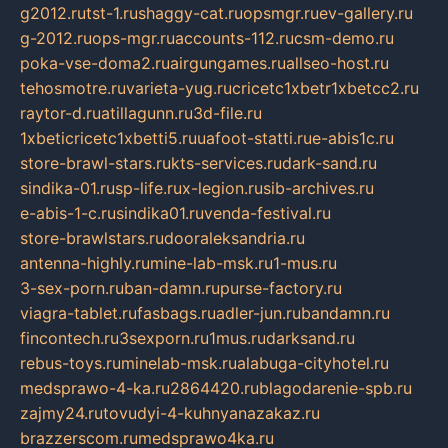
g2012.ru
tst-1.ru
shaggy-cat.ru
opsmgr.ru
ev-gallery.ru
g-2012.ru
ops-mgr.ru
accounts-112.ru
csm-demo.ru
poka-vse-doma2.ru
airgungames.ru
allseo-host.ru
tehosmotre.ru
varieta-yug.ru
cricetc1xbetr1xbetcc2.ru
raytor-d.ru
atillagunn.ru
3d-file.ru
1xbeticricetc1xbetti5.ru
uafoot-statti.ru
e-abis1c.ru
store-brawl-stars.ru
kts-services.ru
dark-sand.ru
sindika-01.ru
sp-life.ru
x-legion.ru
sib-archives.ru
e-abis-1-c.ru
sindika01.ru
venda-festival.ru
store-brawlstars.ru
dooraleksandria.ru
antenna-highly.ru
mine-lab-msk.ru
1-mus.ru
3-sex-porn.ru
ban-damn.ru
purse-factory.ru
viagra-tablet.ru
fasbags.ru
adler-jun.ru
bandamn.ru
fincontech.ru
3sexporn.ru
1mus.ru
darksand.ru
rebus-toys.ru
minelab-msk.ru
alabuga-cityhotel.ru
medsprawo-4-ka.ru
2864420.ru
blagodarenie-spb.ru
zajmy24.ru
tovudyi-4-kuhnyanazakaz.ru
brazzerscom.ru
medsprawo4ka.ru