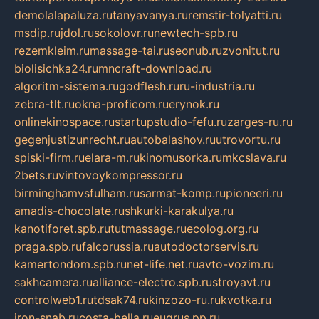
demolalapaluza.ru
tanyavanya.ru
remstir-tolyatti.ru
msdip.ru
jdol.ru
sokolovr.ru
newtech-spb.ru
rezemkleim.ru
massage-tai.ru
seonub.ru
zvonitut.ru
biolisichka24.ru
mncraft-download.ru
algoritm-sistema.ru
godflesh.ru
ru-industria.ru
zebra-tlt.ru
okna-proficom.ru
erynok.ru
onlinekinospace.ru
startupstudio-fefu.ru
zarges-ru.ru
gegenjustizunrecht.ru
autobalashov.ru
utrovortu.ru
spiski-firm.ru
elara-m.ru
kinomusorka.ru
mkcslava.ru
2bets.ru
vintovoykompressor.ru
birminghamvsfulham.ru
sarmat-komp.ru
pioneeri.ru
amadis-chocolate.ru
shkurki-karakulya.ru
kanotiforet.spb.ru
tutmassage.ru
ecolog.org.ru
praga.spb.ru
falcorussia.ru
autodoctorservis.ru
kamertondom.spb.ru
net-life.net.ru
avto-vozim.ru
sakhcamera.ru
alliance-electro.spb.ru
stroyavt.ru
controlweb1.ru
tdsak74.ru
kinzozo-ru.ru
kvotka.ru
iron-snab.ru
costa-bella.ru
eugrus.pp.ru