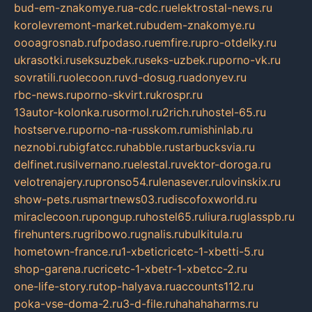
bud-em-znakomye.ru
a-cdc.ru
elektrostal-news.ru
korolevremont-market.ru
budem-znakomye.ru
oooagrosnab.ru
fpodaso.ru
emfire.ru
pro-otdelky.ru
ukrasotki.ru
seksuzbek.ru
seks-uzbek.ru
porno-vk.ru
sovratili.ru
olecoon.ru
vd-dosug.ru
adonyev.ru
rbc-news.ru
porno-skvirt.ru
krospr.ru
13autor-kolonka.ru
sormol.ru
2rich.ru
hostel-65.ru
hostserve.ru
porno-na-russkom.ru
mishinlab.ru
neznobi.ru
bigfatcc.ru
habble.ru
starbucksvia.ru
delfinet.ru
silvernano.ru
elestal.ru
vektor-doroga.ru
velotrenajery.ru
pronso54.ru
lenasever.ru
lovinskix.ru
show-pets.ru
smartnews03.ru
discofoxworld.ru
miraclecoon.ru
pongup.ru
hostel65.ru
liura.ru
glasspb.ru
firehunters.ru
gribowo.ru
gnalis.ru
bulkitula.ru
hometown-france.ru
1-xbeticricetc-1-xbetti-5.ru
shop-garena.ru
cricetc-1-xbetr-1-xbetcc-2.ru
one-life-story.ru
top-halyava.ru
accounts112.ru
poka-vse-doma-2.ru
3-d-file.ru
hahahaharms.ru