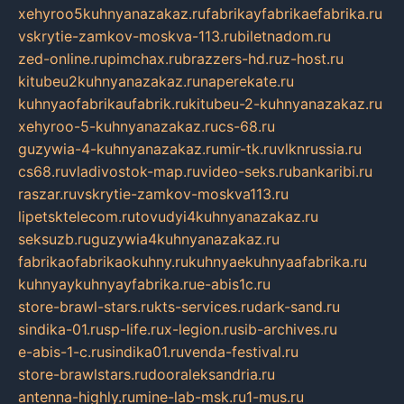
xehyroo5kuhnyanazakaz.ru
fabrikayfabrikaefabrika.ru
vskrytie-zamkov-moskva-113.ru
biletnadom.ru
zed-online.ru
pimchax.ru
brazzers-hd.ru
z-host.ru
kitubeu2kuhnyanazakaz.ru
naperekate.ru
kuhnyaofabrikaufabrik.ru
kitubeu-2-kuhnyanazakaz.ru
xehyroo-5-kuhnyanazakaz.ru
cs-68.ru
guzywia-4-kuhnyanazakaz.ru
mir-tk.ru
vlknrussia.ru
cs68.ru
vladivostok-map.ru
video-seks.ru
bankaribi.ru
raszar.ru
vskrytie-zamkov-moskva113.ru
lipetsktelecom.ru
tovudyi4kuhnyanazakaz.ru
seksuzb.ru
guzywia4kuhnyanazakaz.ru
fabrikaofabrikaokuhny.ru
kuhnyaekuhnyaafabrika.ru
kuhnyaykuhnyayfabrika.ru
e-abis1c.ru
store-brawl-stars.ru
kts-services.ru
dark-sand.ru
sindika-01.ru
sp-life.ru
x-legion.ru
sib-archives.ru
e-abis-1-c.ru
sindika01.ru
venda-festival.ru
store-brawlstars.ru
dooraleksandria.ru
antenna-highly.ru
mine-lab-msk.ru
1-mus.ru