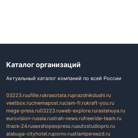
Каталог организаций
Актуальный каталог компаний по всей России
03223.ru
ufille.ru
krasotata.ru
prazdnikdushi.ru
veetbox.ru
cinemapost.ru
ciam-fr.ru
kraft-you.ru
mega-press.ru
03223.ru
web-explore.ru
rastenuya.ru
eurovision-russia.ru
strah-news.ru
freeride-team.ru
itrack-24.ru
sexshopexpress.ru
autostudiopro.ru
alabuga-cityhotel.ru
pornv.ru
atlantpereezd.ru