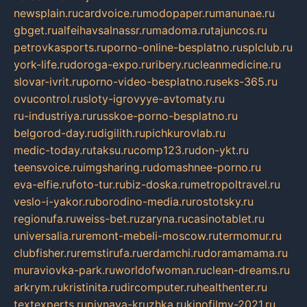
newsplain.ru
cardvoice.ru
modopaper.ru
manunae.ru
gbget.ru
alfeihavsalnassr.ru
madoma.ru
tajuncos.ru
petrovkasports.ru
porno-online-besplatno.ru
splclub.ru
york-life.ru
doroga-expo.ru
ribery.ru
cleanmedicine.ru
slovar-ivrit.ru
porno-video-besplatno.ru
seks-365.ru
ovucontrol.ru
sloty-igrovyye-avtomaty.ru
ru-industriya.ru
russkoe-porno-besplatno.ru
belgorod-day.ru
digilith.ru
pichkurovlab.ru
medic-today.ru
taksu.ru
comp123.ru
don-ykt.ru
teensvoice.ru
imgsharing.ru
domashnee-porno.ru
eva-elfie.ru
foto-tur.ru
biz-doska.ru
metropoltravel.ru
veslo-i-yakor.ru
borodino-media.ru
rostotsky.ru
regionufa.ru
weiss-bet.ru
zaryna.ru
casinotablet.ru
universalia.ru
remont-mebeli-moscow.ru
termomur.ru
clubfisher.ru
remstirufa.ru
erdamchi.ru
doramamama.ru
muraviovka-park.ru
worldofwoman.ru
clean-dreams.ru
arkrym.ru
kristinita.ru
dircomputer.ru
healthenter.ru
textexperts.ru
pivnaya-kruzhka.ru
kinofilmy-2021.ru