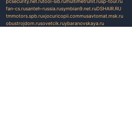
pcsecurity.net.ru
tool-sib.ru
multimetrunit.ru
sp-tour.ru
fan-cs.ru
santeh-russia.ru
symbian9.net.ru
DSHAIR.RU
tmmotors.spb.ru
xjocuricopii.com
musavtomat.msk.ru
obustrojdom.ru
sovetcik.ru
ybaranovskaya.ru
ppknews.ru
cult-alshei.ru
JAPANRUSSIA.RU
proekciyamebel.ru
imper-finans.ru
rim.org.ru
glamourai.ru
brassminus.ru
zabor-pro.ru
ftn.pp.ru
dorogoe58.ru
laimengpacker.ru
kuzova-zapchasti.ru
sageerp.ru
taxodrom.ru
dsrazvitie.ru
hardcity.net.ru
ratinghomegames.ru
topservice25.ru
gubernyan.ru
gtglasslined.ru
ii4.ru
tssport.spb.ru
andorra24.com
blackwallstreet.ru
oboimos.ru
optim-doors.com.ru
ikuch.ru
nycr.org.ru
npa21.ru
vremya-ch.spb.ru
desert000.ru
ivtorgi.ru
ifiori.ru
catalog-statei.ru
dcv.org.ru
spetsmaster174.ru
ipkameryhiseeu.ru
dum26.ru
ruspol.spb.ru
fr-opendp.ru
kam-solnyshko.ru
cheyenne-arapaho.ru
sevzapmetal.spb.ru
ted-lapidus.spb.ru
parasite-eliminator.ru