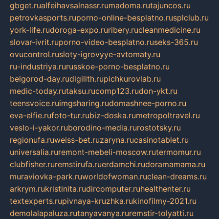
gbget.ru
alfeihavsalnassr.ru
madoma.ru
tajuncos.ru
petrovkasports.ru
porno-online-besplatno.ru
splclub.ru
york-life.ru
doroga-expo.ru
ribery.ru
cleanmedicine.ru
slovar-ivrit.ru
porno-video-besplatno.ru
seks-365.ru
ovucontrol.ru
sloty-igrovyye-avtomaty.ru
ru-industriya.ru
russkoe-porno-besplatno.ru
belgorod-day.ru
digilith.ru
pichkurovlab.ru
medic-today.ru
taksu.ru
comp123.ru
don-ykt.ru
teensvoice.ru
imgsharing.ru
domashnee-porno.ru
eva-elfie.ru
foto-tur.ru
biz-doska.ru
metropoltravel.ru
veslo-i-yakor.ru
borodino-media.ru
rostotsky.ru
regionufa.ru
weiss-bet.ru
zaryna.ru
casinotablet.ru
universalia.ru
remont-mebeli-moscow.ru
termomur.ru
clubfisher.ru
remstirufa.ru
erdamchi.ru
doramamama.ru
muraviovka-park.ru
worldofwoman.ru
clean-dreams.ru
arkrym.ru
kristinita.ru
dircomputer.ru
healthenter.ru
textexperts.ru
pivnaya-kruzhka.ru
kinofilmy-2021.ru
demolalapaluza.ru
tanyavanya.ru
remstir-tolyatti.ru