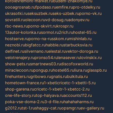
korolevremont-market.ru
budem-znakomye.ru
oooagrosnab.ru
fpodaso.ru
emfire.ru
pro-otdelky.ru
ukrasotki.ru
seksuzbek.ru
seks-uzbek.ru
porno-vk.ru
sovratili.ru
olecoon.ru
vd-dosug.ru
adonyev.ru
rbc-news.ru
porno-skvirt.ru
krospr.ru
13autor-kolonka.ru
sormol.ru
2rich.ru
hostel-65.ru
hostserve.ru
porno-na-russkom.ru
mishinlab.ru
neznobi.ru
bigfatcc.ru
habble.ru
starbucksvia.ru
delfinet.ru
silvernano.ru
elestal.ru
vektor-doroga.ru
velotrenajery.ru
pronso54.ru
lenasever.ru
lovinskix.ru
show-pets.ru
smartnews03.ru
discofoxworld.ru
miraclecoon.ru
pongup.ru
hostel65.ru
liura.ru
glasspb.ru
firehunters.ru
gribowo.ru
gnalis.ru
bulkitula.ru
hometown-france.ru
1-xbeticricetc-1-xbetti-5.ru
shop-garena.ru
cricetc-1-xbetr-1-xbetcc-2.ru
one-life-story.ru
top-halyava.ru
accounts112.ru
poka-vse-doma-2.ru
3-d-file.ru
hahahaharms.ru
g2012.ru
tst-1.ru
shaggy-cat.ru
opsmgr.ru
ev-gallery.ru