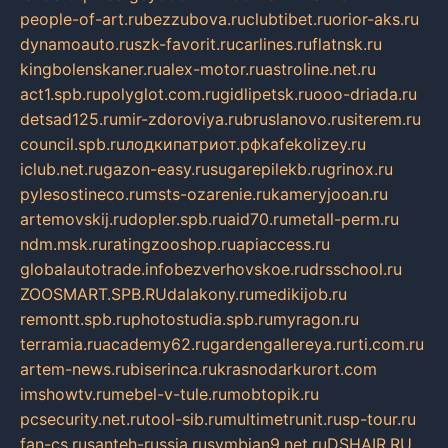
people-of-art.ru
bezzubova.ru
clubtibet.ru
orior-aks.ru
dynamoauto.ru
szk-favorit.ru
carlines.ru
flatnsk.ru
kingbolenskaner.ru
alex-motor.ru
astroline.net.ru
act1.spb.ru
polyglot.com.ru
gidlipetsk.ru
ooo-driada.ru
detsad125.ru
mir-zdoroviya.ru
bruslanovo.ru
siterem.ru
council.spb.ru
лодкипатриот.рф
kafekolizey.ru
iclub.net.ru
gazon-easy.ru
sugarepilekb.ru
grinox.ru
pylesostineco.ru
msts-ozarenie.ru
kameryjooan.ru
artemovskij.ru
dopler.spb.ru
aid70.ru
metall-perm.ru
ndm.msk.ru
ratingzooshop.ru
apiaccess.ru
globalautotrade.info
bezverhovskoe.ru
drsschool.ru
ZOOSMART.SPB.RU
dalakony.ru
medikijob.ru
remontt.spb.ru
photostudia.spb.ru
myragon.ru
terramia.ru
academy62.ru
gardengallereya.ru
rti.com.ru
artem-news.ru
biserinca.ru
krasnodarkurort.com
imshowtv.ru
mebel-v-tule.ru
mobtopik.ru
pcsecurity.net.ru
tool-sib.ru
multimetrunit.ru
sp-tour.ru
fan-cs.ru
santeh-russia.ru
symbian9.net.ru
DSHAIR.RU