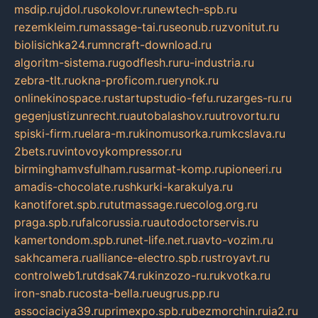
msdip.ru
jdol.ru
sokolovr.ru
newtech-spb.ru
rezemkleim.ru
massage-tai.ru
seonub.ru
zvonitut.ru
biolisichka24.ru
mncraft-download.ru
algoritm-sistema.ru
godflesh.ru
ru-industria.ru
zebra-tlt.ru
okna-proficom.ru
erynok.ru
onlinekinospace.ru
startupstudio-fefu.ru
zarges-ru.ru
gegenjustizunrecht.ru
autobalashov.ru
utrovortu.ru
spiski-firm.ru
elara-m.ru
kinomusorka.ru
mkcslava.ru
2bets.ru
vintovoykompressor.ru
birminghamvsfulham.ru
sarmat-komp.ru
pioneeri.ru
amadis-chocolate.ru
shkurki-karakulya.ru
kanotiforet.spb.ru
tutmassage.ru
ecolog.org.ru
praga.spb.ru
falcorussia.ru
autodoctorservis.ru
kamertondom.spb.ru
net-life.net.ru
avto-vozim.ru
sakhcamera.ru
alliance-electro.spb.ru
stroyavt.ru
controlweb1.ru
tdsak74.ru
kinzozo-ru.ru
kvotka.ru
iron-snab.ru
costa-bella.ru
eugrus.pp.ru
associaciya39.ru
primexpo.spb.ru
bezmorchin.ru
ia2.ru