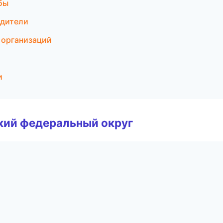
бы
одители
 организаций
и
и
ский федеральный округ