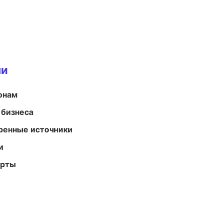
ми
онам
 бизнеса
еренные источники
и
арты