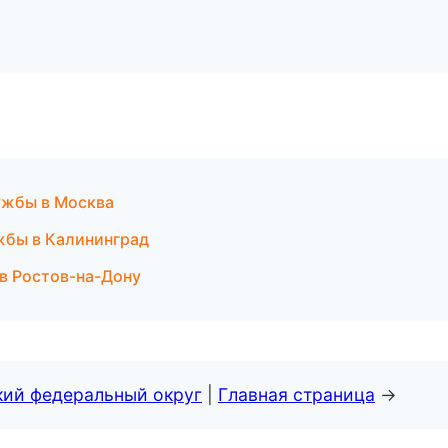
лужбы в Москва
жбы в Калининград
 в Ростов-на-Дону
кий федеральный округ
|
Главная страница
→