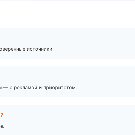
роверенные источники.
м — с рекламой и приоритетом.
е?
е.