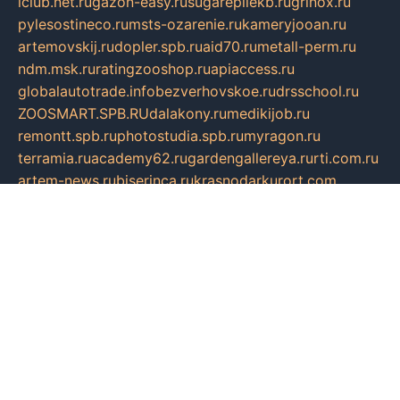
iclub.net.ru
gazon-easy.ru
sugarepilekb.ru
grinox.ru
pylesostineco.ru
msts-ozarenie.ru
kameryjooan.ru
artemovskij.ru
dopler.spb.ru
aid70.ru
metall-perm.ru
ndm.msk.ru
ratingzooshop.ru
apiaccess.ru
globalautotrade.info
bezverhovskoe.ru
drsschool.ru
ZOOSMART.SPB.RU
dalakony.ru
medikijob.ru
remontt.spb.ru
photostudia.spb.ru
myragon.ru
terramia.ru
academy62.ru
gardengallereya.ru
rti.com.ru
artem-news.ru
biserinca.ru
krasnodarkurort.com
imshowtv.ru
mebel-v-tule.ru
mobtopik.ru
pcsecurity.net.ru
tool-sib.ru
multimetrunit.ru
sp-tour.ru
fan-cs.ru
santeh-russia.ru
symbian9.net.ru
DSHAIR.RU
tmmotors.spb.ru
xjocuricopii.com
musavtomat.msk.ru
obustrojdom.ru
sovetcik.ru
ybaranovskaya.ru
ppknews.ru
cult-alshei.ru
JAPANRUSSIA.RU
proekciyamebel.ru
imper-finans.ru
rim.org.ru
glamourai.ru
brassminus.ru
zabor-pro.ru
ftn.pp.ru
dorogoe58.ru
laimengpacker.ru
kuzova-zapchasti.ru