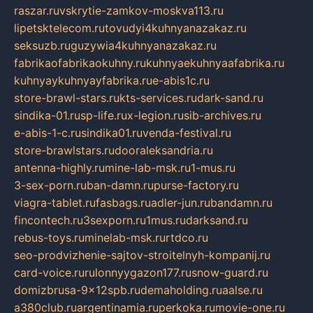
raszar.ru
vskrytie-zamkov-moskva113.ru
lipetsktelecom.ru
tovudyi4kuhnyanazakaz.ru
seksuzb.ru
guzywia4kuhnyanazakaz.ru
fabrikaofabrikaokuhny.ru
kuhnyaekuhnyaafabrika.ru
kuhnyaykuhnyayfabrika.ru
e-abis1c.ru
store-brawl-stars.ru
kts-services.ru
dark-sand.ru
sindika-01.ru
sp-life.ru
x-legion.ru
sib-archives.ru
e-abis-1-c.ru
sindika01.ru
venda-festival.ru
store-brawlstars.ru
dooraleksandria.ru
antenna-highly.ru
mine-lab-msk.ru
1-mus.ru
3-sex-porn.ru
ban-damn.ru
purse-factory.ru
viagra-tablet.ru
fasbags.ru
adler-jun.ru
bandamn.ru
fincontech.ru
3sexporn.ru
1mus.ru
darksand.ru
rebus-toys.ru
minelab-msk.ru
rtdco.ru
seo-prodvizhenie-sajtov-stroitelnyh-kompanij.ru
card-voice.ru
rulonnyygazon177.ru
snow-guard.ru
domizbrusa-9x12spb.ru
demaholding.ru
aalse.ru
a380club.ru
argentinamia.ru
perkoka.ru
movie-one.ru