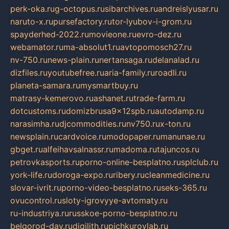
perk-oka.ru
g-octopus.ru
sibarchives.ru
andreislyusar.ru
naruto-x.ru
pursefactory.ru
tor-lyubov-i-grom.ru
spayderhed-2022.ru
movieone.ru
evro-dez.ru
webamator.ru
ma-absolut1.ru
avtopomosch27.ru
nv-750.ru
news-plain.ru
nertansaga.ru
delanalad.ru
dizfiles.ru
youtubefree.ru
aria-family.ru
roadli.ru
planeta-samara.ru
mysmartbuy.ru
matrasy-kemerovo.ru
ashanet.ru
trade-farm.ru
dotcustoms.ru
domizbrusa9x12spb.ru
autodamp.ru
narasimha.ru
djcommodities.ru
nv750.ru
x-ton.ru
newsplain.ru
cardvoice.ru
modopaper.ru
manunae.ru
gbget.ru
alfeihavsalnassr.ru
madoma.ru
tajuncos.ru
petrovkasports.ru
porno-online-besplatno.ru
splclub.ru
york-life.ru
doroga-expo.ru
ribery.ru
cleanmedicine.ru
slovar-ivrit.ru
porno-video-besplatno.ru
seks-365.ru
ovucontrol.ru
sloty-igrovyye-avtomaty.ru
ru-industriya.ru
russkoe-porno-besplatno.ru
belgorod-day.ru
digilith.ru
pichkurovlab.ru