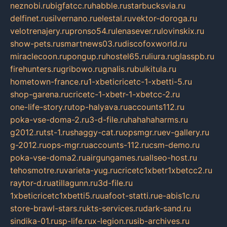
neznobi.ru
bigfatcc.ru
habble.ru
starbucksvia.ru
delfinet.ru
silvernano.ru
elestal.ru
vektor-doroga.ru
velotrenajery.ru
pronso54.ru
lenasever.ru
lovinskix.ru
show-pets.ru
smartnews03.ru
discofoxworld.ru
miraclecoon.ru
pongup.ru
hostel65.ru
liura.ru
glasspb.ru
firehunters.ru
gribowo.ru
gnalis.ru
bulkitula.ru
hometown-france.ru
1-xbeticricetc-1-xbetti-5.ru
shop-garena.ru
cricetc-1-xbetr-1-xbetcc-2.ru
one-life-story.ru
top-halyava.ru
accounts112.ru
poka-vse-doma-2.ru
3-d-file.ru
hahahaharms.ru
g2012.ru
tst-1.ru
shaggy-cat.ru
opsmgr.ru
ev-gallery.ru
g-2012.ru
ops-mgr.ru
accounts-112.ru
csm-demo.ru
poka-vse-doma2.ru
airgungames.ru
allseo-host.ru
tehosmotre.ru
varieta-yug.ru
cricetc1xbetr1xbetcc2.ru
raytor-d.ru
atillagunn.ru
3d-file.ru
1xbeticricetc1xbetti5.ru
uafoot-statti.ru
e-abis1c.ru
store-brawl-stars.ru
kts-services.ru
dark-sand.ru
sindika-01.ru
sp-life.ru
x-legion.ru
sib-archives.ru