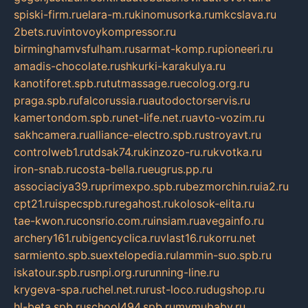
spiski-firm.ru
elara-m.ru
kinomusorka.ru
mkcslava.ru
2bets.ru
vintovoykompressor.ru
birminghamvsfulham.ru
sarmat-komp.ru
pioneeri.ru
amadis-chocolate.ru
shkurki-karakulya.ru
kanotiforet.spb.ru
tutmassage.ru
ecolog.org.ru
praga.spb.ru
falcorussia.ru
autodoctorservis.ru
kamertondom.spb.ru
net-life.net.ru
avto-vozim.ru
sakhcamera.ru
alliance-electro.spb.ru
stroyavt.ru
controlweb1.ru
tdsak74.ru
kinzozo-ru.ru
kvotka.ru
iron-snab.ru
costa-bella.ru
eugrus.pp.ru
associaciya39.ru
primexpo.spb.ru
bezmorchin.ru
ia2.ru
cpt21.ru
ispecspb.ru
regahost.ru
kolosok-elita.ru
tae-kwon.ru
consrio.com.ru
insiam.ru
avegainfo.ru
archery161.ru
bigencyclica.ru
vlast16.ru
korru.net
sarmiento.spb.su
extelopedia.ru
lammin-suo.spb.ru
iskatour.spb.ru
snpi.org.ru
running-line.ru
krygeva-spa.ru
chel.net.ru
rust-loco.ru
dugshop.ru
hl-beta.spb.ru
school494.spb.ru
mymubaby.ru