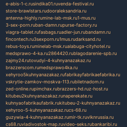
e-abis-1-c.ru
sindika01.ru
venda-festival.ru
store-brawlstars.ru
dooraleksandria.ru
antenna-highly.ru
mine-lab-msk.ru
1-mus.ru
3-sex-porn.ru
ban-damn.ru
purse-factory.ru
viagra-tablet.ru
fasbags.ru
adler-jun.ru
bandamn.ru
fincontech.ru
3sexporn.ru
1mus.ru
darksand.ru
rebus-toys.ru
minelab-msk.ru
alabuga-cityhotel.ru
medsprawo-4-ka.ru
2864420.ru
blagodarenie-spb.ru
zajmy24.ru
tovudyi-4-kuhnyanazakaz.ru
brazzerscom.ru
medsprawo4ka.ru
xehyroo5kuhnyanazakaz.ru
fabrikayfabrikaefabrika.ru
vskrytie-zamkov-moskva-113.ru
biletnadom.ru
zed-online.ru
pimchax.ru
brazzers-hd.ru
z-host.ru
kitubeu2kuhnyanazakaz.ru
naperekate.ru
kuhnyaofabrikaufabrik.ru
kitubeu-2-kuhnyanazakaz.ru
xehyroo-5-kuhnyanazakaz.ru
cs-68.ru
guzywia-4-kuhnyanazakaz.ru
mir-tk.ru
vlknrussia.ru
cs68.ru
vladivostok-map.ru
video-seks.ru
bankaribi.ru