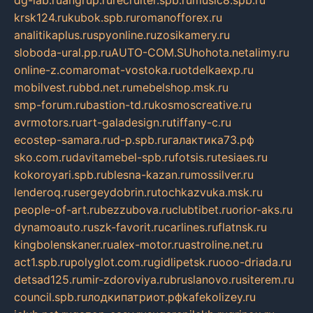
dg-lab.ru
angrup.ru
recruiter.spb.ru
music8.spb.ru
krsk124.ru
kubok.spb.ru
romanofforex.ru
analitikaplus.ru
spyonline.ru
zosikamery.ru
sloboda-ural.pp.ru
AUTO-COM.SU
hohota.net
alimy.ru
online-z.com
aromat-vostoka.ru
otdelkaexp.ru
mobilvest.ru
bbd.net.ru
mebelshop.msk.ru
smp-forum.ru
bastion-td.ru
kosmoscreative.ru
avrmotors.ru
art-galadesign.ru
tiffany-c.ru
ecostep-samara.ru
d-p.spb.ru
галактика73.рф
sko.com.ru
davitamebel-spb.ru
fotsis.ru
tesiaes.ru
kokoroyari.spb.ru
blesna-kazan.ru
mossilver.ru
lenderoq.ru
sergeydobrin.ru
tochkazvuka.msk.ru
people-of-art.ru
bezzubova.ru
clubtibet.ru
orior-aks.ru
dynamoauto.ru
szk-favorit.ru
carlines.ru
flatnsk.ru
kingbolenskaner.ru
alex-motor.ru
astroline.net.ru
act1.spb.ru
polyglot.com.ru
gidlipetsk.ru
ooo-driada.ru
detsad125.ru
mir-zdoroviya.ru
bruslanovo.ru
siterem.ru
council.spb.ru
лодкипатриот.рф
kafekolizey.ru