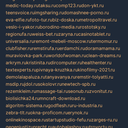
medic-today.ru
taksu.ru
comp123.ru
don-ykt.ru
teensvoice.ru
imgsharing.ru
domashnee-porno.ru
eva-elfie.ru
foto-tur.ru
biz-doska.ru
metropoltravel.ru
veslo-i-yakor.ru
borodino-media.ru
rostotsky.ru
regionufa.ru
weiss-bet.ru
zaryna.ru
casinotablet.ru
universalia.ru
remont-mebeli-moscow.ru
termomur.ru
clubfisher.ru
remstirufa.ru
erdamchi.ru
doramamama.ru
muraviovka-park.ru
worldofwoman.ru
clean-dreams.ru
arkrym.ru
kristinita.ru
dircomputer.ru
healthenter.ru
textexperts.ru
pivnaya-kruzhka.ru
kinofilmy-2021.ru
demolalapaluza.ru
tanyavanya.ru
remstir-tolyatti.ru
msdip.ru
jdol.ru
sokolovr.ru
newtech-spb.ru
rezemkleim.ru
massage-tai.ru
seonub.ru
zvonitut.ru
biolisichka24.ru
mncraft-download.ru
algoritm-sistema.ru
godflesh.ru
ru-industria.ru
zebra-tlt.ru
okna-proficom.ru
erynok.ru
onlinekinospace.ru
startupstudio-fefu.ru
zarges-ru.ru
gegenjustizunrecht.ru
autobalashov.ru
utrovortu.ru