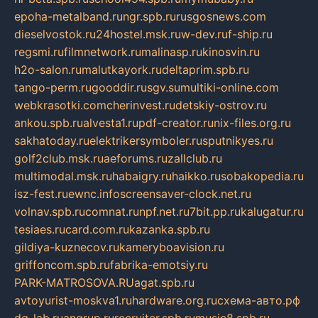
epoha-metalband.ru
ngr.spb.ru
rusgosnews.com
dieselvostok.ru
24hostel.msk.ru
w-dev.ru
f-ship.ru
regsmi.ru
filmnetwork.ru
malinasp.ru
kinosvin.ru
h2o-salon.ru
malutkayork.ru
deltaprim.spb.ru
tango-perm.ru
gooddir.ru
sgv.su
multiki-online.com
webkrasotki.com
cherinvest.ru
detskiy-ostrov.ru
ankou.spb.ru
alvesta1.ru
pdf-creator.ru
nix-files.org.ru
sakhatoday.ru
elektrikersymboler.ru
sputnikyes.ru
golf2club.msk.ru
aeforums.ru
zallclub.ru
multimodal.msk.ru
habaigry.ru
haikko.ru
sobakopedia.ru
isz-fest.ru
ewnc.info
screensaver-clock.net.ru
volnav.spb.ru
comnat.ru
npf.net.ru
7bit.pp.ru
kalugatur.ru
tesiaes.ru
card.com.ru
kazanka.spb.ru
gildiya-kuznecov.ru
kameryboavision.ru
griffoncom.spb.ru
fabrika-emotsiy.ru
PARK-MATROSOVA.RU
agat.spb.ru
avtoyurist-moskva1.ru
hardware.org.ru
схема-авто.рф