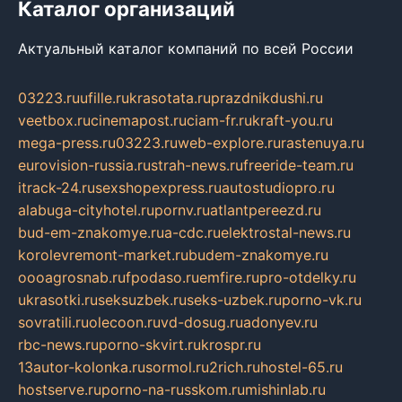
Каталог организаций
Актуальный каталог компаний по всей России
03223.ru
ufille.ru
krasotata.ru
prazdnikdushi.ru
veetbox.ru
cinemapost.ru
ciam-fr.ru
kraft-you.ru
mega-press.ru
03223.ru
web-explore.ru
rastenuya.ru
eurovision-russia.ru
strah-news.ru
freeride-team.ru
itrack-24.ru
sexshopexpress.ru
autostudiopro.ru
alabuga-cityhotel.ru
pornv.ru
atlantpereezd.ru
bud-em-znakomye.ru
a-cdc.ru
elektrostal-news.ru
korolevremont-market.ru
budem-znakomye.ru
oooagrosnab.ru
fpodaso.ru
emfire.ru
pro-otdelky.ru
ukrasotki.ru
seksuzbek.ru
seks-uzbek.ru
porno-vk.ru
sovratili.ru
olecoon.ru
vd-dosug.ru
adonyev.ru
rbc-news.ru
porno-skvirt.ru
krospr.ru
13autor-kolonka.ru
sormol.ru
2rich.ru
hostel-65.ru
hostserve.ru
porno-na-russkom.ru
mishinlab.ru