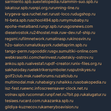
sarmiento.spb.su
extelopedia.ru
lammin-suo.spb.ru
iskatour.spb.ru
snpi.org.ru
running-line.ru
krygeva-spa.ru
chel.net.ru
rust-loco.ru
dugshop.ru
hl-beta.spb.ru
school494.spb.ru
mymubaby.ru
epoha-metalband.ru
ngr.spb.ru
rusgosnews.com
dieselvostok.ru
24hostel.msk.ru
w-dev.ru
f-ship.ru
regsmi.ru
filmnetwork.ru
malinasp.ru
kinosvin.ru
h2o-salon.ru
malutkayork.ru
deltaprim.spb.ru
tango-perm.ru
gooddir.ru
sgv.su
multiki-online.com
webkrasotki.com
cherinvest.ru
detskiy-ostrov.ru
ankou.spb.ru
alvesta1.ru
pdf-creator.ru
nix-files.org.ru
sakhatoday.ru
elektrikersymboler.ru
sputnikyes.ru
golf2club.msk.ru
aeforums.ru
zallclub.ru
multimodal.msk.ru
habaigry.ru
haikko.ru
sobakopedia.ru
isz-fest.ru
ewnc.info
screensaver-clock.net.ru
volnav.spb.ru
comnat.ru
npf.net.ru
7bit.pp.ru
kalugatur.ru
tesiaes.ru
card.com.ru
kazanka.spb.ru
gildiya-kuznecov.ru
kameryboavision.ru