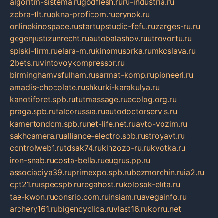
algoritm-sistema.ru
godflesh.ru
ru-industria.ru
zebra-tlt.ru
okna-proficom.ru
erynok.ru
onlinekinospace.ru
startupstudio-fefu.ru
zarges-ru.ru
gegenjustizunrecht.ru
autobalashov.ru
utrovortu.ru
spiski-firm.ru
elara-m.ru
kinomusorka.ru
mkcslava.ru
2bets.ru
vintovoykompressor.ru
birminghamvsfulham.ru
sarmat-komp.ru
pioneeri.ru
amadis-chocolate.ru
shkurki-karakulya.ru
kanotiforet.spb.ru
tutmassage.ru
ecolog.org.ru
praga.spb.ru
falcorussia.ru
autodoctorservis.ru
kamertondom.spb.ru
net-life.net.ru
avto-vozim.ru
sakhcamera.ru
alliance-electro.spb.ru
stroyavt.ru
controlweb1.ru
tdsak74.ru
kinzozo-ru.ru
kvotka.ru
iron-snab.ru
costa-bella.ru
eugrus.pp.ru
associaciya39.ru
primexpo.spb.ru
bezmorchin.ru
ia2.ru
cpt21.ru
ispecspb.ru
regahost.ru
kolosok-elita.ru
tae-kwon.ru
consrio.com.ru
insiam.ru
avegainfo.ru
archery161.ru
bigencyclica.ru
vlast16.ru
korru.net