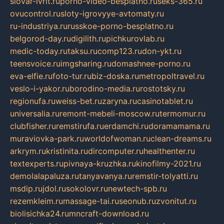
slovar-ivrit.ru
porno-video-besplatno.ru
seks-365.ru
ovucontrol.ru
sloty-igrovyye-avtomaty.ru
ru-industriya.ru
russkoe-porno-besplatno.ru
belgorod-day.ru
digilith.ru
pichkurovlab.ru
medic-today.ru
taksu.ru
comp123.ru
don-ykt.ru
teensvoice.ru
imgsharing.ru
domashnee-porno.ru
eva-elfie.ru
foto-tur.ru
biz-doska.ru
metropoltravel.ru
veslo-i-yakor.ru
borodino-media.ru
rostotsky.ru
regionufa.ru
weiss-bet.ru
zaryna.ru
casinotablet.ru
universalia.ru
remont-mebeli-moscow.ru
termomur.ru
clubfisher.ru
remstirufa.ru
erdamchi.ru
doramamama.ru
muraviovka-park.ru
worldofwoman.ru
clean-dreams.ru
arkrym.ru
kristinita.ru
dircomputer.ru
healthenter.ru
textexperts.ru
pivnaya-kruzhka.ru
kinofilmy-2021.ru
demolalapaluza.ru
tanyavanya.ru
remstir-tolyatti.ru
msdip.ru
jdol.ru
sokolovr.ru
newtech-spb.ru
rezemkleim.ru
massage-tai.ru
seonub.ru
zvonitut.ru
biolisichka24.ru
mncraft-download.ru