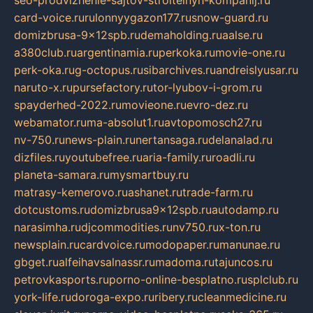
card-voice.ru
rulonnyygazon177.ru
snow-guard.ru
domizbrusa-9x12spb.ru
demaholding.ru
aalse.ru
a380club.ru
argentinamia.ru
perkoka.ru
movie-one.ru
perk-oka.ru
g-octopus.ru
sibarchives.ru
andreislyusar.ru
naruto-x.ru
pursefactory.ru
tor-lyubov-i-grom.ru
spayderhed-2022.ru
movieone.ru
evro-dez.ru
webamator.ru
ma-absolut1.ru
avtopomosch27.ru
nv-750.ru
news-plain.ru
nertansaga.ru
delanalad.ru
dizfiles.ru
youtubefree.ru
aria-family.ru
roadli.ru
planeta-samara.ru
mysmartbuy.ru
matrasy-kemerovo.ru
ashanet.ru
trade-farm.ru
dotcustoms.ru
domizbrusa9x12spb.ru
autodamp.ru
narasimha.ru
djcommodities.ru
nv750.ru
x-ton.ru
newsplain.ru
cardvoice.ru
modopaper.ru
manunae.ru
gbget.ru
alfeihavsalnassr.ru
madoma.ru
tajuncos.ru
petrovkasports.ru
porno-online-besplatno.ru
splclub.ru
york-life.ru
doroga-expo.ru
ribery.ru
cleanmedicine.ru