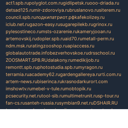
act1.spb.ru
polyglot.com.ru
gidlipetsk.ru
ooo-driada.ru
detsad125.ru
mir-zdoroviya.ru
bruslanovo.ru
siterem.ru
council.spb.ru
лодкипатриот.рф
kafekolizey.ru
iclub.net.ru
gazon-easy.ru
sugarepilekb.ru
grinox.ru
pylesostineco.ru
msts-ozarenie.ru
kameryjooan.ru
artemovskij.ru
dopler.spb.ru
aid70.ru
metall-perm.ru
ndm.msk.ru
ratingzooshop.ru
apiaccess.ru
globalautotrade.info
bezverhovskoe.ru
drsschool.ru
ZOOSMART.SPB.RU
dalakony.ru
medikijob.ru
remontt.spb.ru
photostudia.spb.ru
myragon.ru
terramia.ru
academy62.ru
gardengallereya.ru
rti.com.ru
artem-news.ru
biserinca.ru
krasnodarkurort.com
imshowtv.ru
mebel-v-tule.ru
mobtopik.ru
pcsecurity.net.ru
tool-sib.ru
multimetrunit.ru
sp-tour.ru
fan-cs.ru
santeh-russia.ru
symbian9.net.ru
DSHAIR.RU
tmmotors.spb.ru
xjocuricopii.com
musavtomat.msk.ru
obustrojdom.ru
sovetcik.ru
ybaranovskaya.ru
ppknews.ru
cult-alshei.ru
JAPANRUSSIA.RU