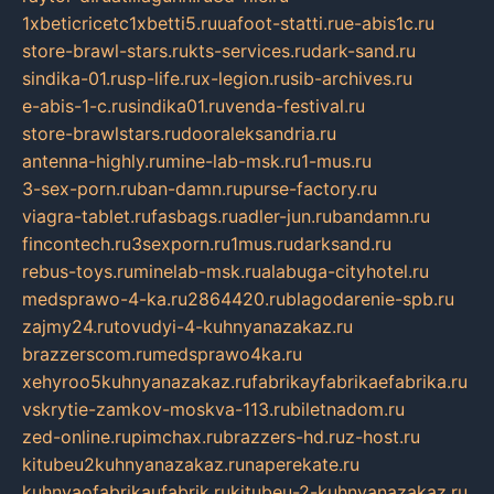
1xbeticricetc1xbetti5.ru
uafoot-statti.ru
e-abis1c.ru
store-brawl-stars.ru
kts-services.ru
dark-sand.ru
sindika-01.ru
sp-life.ru
x-legion.ru
sib-archives.ru
e-abis-1-c.ru
sindika01.ru
venda-festival.ru
store-brawlstars.ru
dooraleksandria.ru
antenna-highly.ru
mine-lab-msk.ru
1-mus.ru
3-sex-porn.ru
ban-damn.ru
purse-factory.ru
viagra-tablet.ru
fasbags.ru
adler-jun.ru
bandamn.ru
fincontech.ru
3sexporn.ru
1mus.ru
darksand.ru
rebus-toys.ru
minelab-msk.ru
alabuga-cityhotel.ru
medsprawo-4-ka.ru
2864420.ru
blagodarenie-spb.ru
zajmy24.ru
tovudyi-4-kuhnyanazakaz.ru
brazzerscom.ru
medsprawo4ka.ru
xehyroo5kuhnyanazakaz.ru
fabrikayfabrikaefabrika.ru
vskrytie-zamkov-moskva-113.ru
biletnadom.ru
zed-online.ru
pimchax.ru
brazzers-hd.ru
z-host.ru
kitubeu2kuhnyanazakaz.ru
naperekate.ru
kuhnyaofabrikaufabrik.ru
kitubeu-2-kuhnyanazakaz.ru