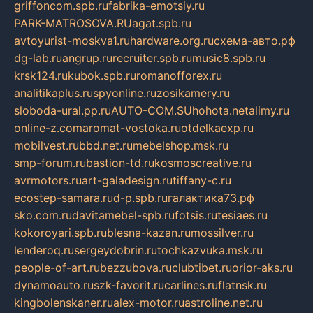
griffoncom.spb.ru
fabrika-emotsiy.ru
PARK-MATROSOVA.RU
agat.spb.ru
avtoyurist-moskva1.ru
hardware.org.ru
схема-авто.рф
dg-lab.ru
angrup.ru
recruiter.spb.ru
music8.spb.ru
krsk124.ru
kubok.spb.ru
romanofforex.ru
analitikaplus.ru
spyonline.ru
zosikamery.ru
sloboda-ural.pp.ru
AUTO-COM.SU
hohota.net
alimy.ru
online-z.com
aromat-vostoka.ru
otdelkaexp.ru
mobilvest.ru
bbd.net.ru
mebelshop.msk.ru
smp-forum.ru
bastion-td.ru
kosmoscreative.ru
avrmotors.ru
art-galadesign.ru
tiffany-c.ru
ecostep-samara.ru
d-p.spb.ru
галактика73.рф
sko.com.ru
davitamebel-spb.ru
fotsis.ru
tesiaes.ru
kokoroyari.spb.ru
blesna-kazan.ru
mossilver.ru
lenderoq.ru
sergeydobrin.ru
tochkazvuka.msk.ru
people-of-art.ru
bezzubova.ru
clubtibet.ru
orior-aks.ru
dynamoauto.ru
szk-favorit.ru
carlines.ru
flatnsk.ru
kingbolenskaner.ru
alex-motor.ru
astroline.net.ru