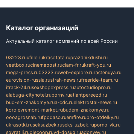
Каталог организаций
Актуальный каталог компаний по всей России
03223.ru
ufille.ru
krasotata.ru
prazdnikdushi.ru
veetbox.ru
cinemapost.ru
ciam-fr.ru
kraft-you.ru
mega-press.ru
03223.ru
web-explore.ru
rastenuya.ru
eurovision-russia.ru
strah-news.ru
freeride-team.ru
itrack-24.ru
sexshopexpress.ru
autostudiopro.ru
alabuga-cityhotel.ru
pornv.ru
atlantpereezd.ru
bud-em-znakomye.ru
a-cdc.ru
elektrostal-news.ru
korolevremont-market.ru
budem-znakomye.ru
oooagrosnab.ru
fpodaso.ru
emfire.ru
pro-otdelky.ru
ukrasotki.ru
seksuzbek.ru
seks-uzbek.ru
porno-vk.ru
sovratili.ru
olecoon.ru
vd-dosug.ru
adonyev.ru