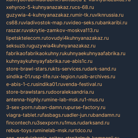
xehyroo-5-kuhnyanazakaz.ru
cs-68.ru
guzywia-4-kuhnyanazakaz.ru
mir-tk.ru
vlknrussia.ru
cs68.ru
vladivostok-map.ru
video-seks.ru
bankaribi.ru
raszar.ru
vskrytie-zamkov-moskva113.ru
lipetsktelecom.ru
tovudyi4kuhnyanazakaz.ru
seksuzb.ru
guzywia4kuhnyanazakaz.ru
fabrikaofabrikaokuhny.ru
kuhnyaekuhnyaafabrika.ru
kuhnyaykuhnyayfabrika.ru
e-abis1c.ru
store-brawl-stars.ru
kts-services.ru
dark-sand.ru
sindika-01.ru
sp-life.ru
x-legion.ru
sib-archives.ru
e-abis-1-c.ru
sindika01.ru
venda-festival.ru
store-brawlstars.ru
dooraleksandria.ru
antenna-highly.ru
mine-lab-msk.ru
1-mus.ru
3-sex-porn.ru
ban-damn.ru
purse-factory.ru
viagra-tablet.ru
fasbags.ru
adler-jun.ru
bandamn.ru
fincontech.ru
3sexporn.ru
1mus.ru
darksand.ru
rebus-toys.ru
minelab-msk.ru
rtdco.ru
seo-prodvizhenie-sajtov-stroitelnyh-kompanij.ru