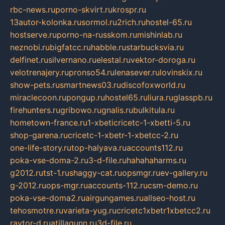
rbc-news.ru
porno-skvirt.ru
krospr.ru
13autor-kolonka.ru
sormol.ru
2rich.ru
hostel-65.ru
hostserve.ru
porno-na-russkom.ru
mishinlab.ru
neznobi.ru
bigfatcc.ru
habble.ru
starbucksvia.ru
delfinet.ru
silvernano.ru
elestal.ru
vektor-doroga.ru
velotrenajery.ru
pronso54.ru
lenasever.ru
lovinskix.ru
show-pets.ru
smartnews03.ru
discofoxworld.ru
miraclecoon.ru
pongup.ru
hostel65.ru
liura.ru
glasspb.ru
firehunters.ru
gribowo.ru
gnalis.ru
bulkitula.ru
hometown-france.ru
1-xbeticricetc-1-xbetti-5.ru
shop-garena.ru
cricetc-1-xbetr-1-xbetcc-2.ru
one-life-story.ru
top-halyava.ru
accounts112.ru
poka-vse-doma-2.ru
3-d-file.ru
hahahaharms.ru
g2012.ru
tst-1.ru
shaggy-cat.ru
opsmgr.ru
ev-gallery.ru
g-2012.ru
ops-mgr.ru
accounts-112.ru
csm-demo.ru
poka-vse-doma2.ru
airgungames.ru
allseo-host.ru
tehosmotre.ru
varieta-yug.ru
cricetc1xbetr1xbetcc2.ru
raytor-d.ru
atillagunn.ru
3d-file.ru