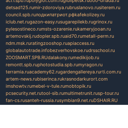
act1.spb.ru
polyglot.com.ru
gidlipetsk.ru
ooo-driada.ru
detsad125.ru
mir-zdoroviya.ru
bruslanovo.ru
siterem.ru
council.spb.ru
лодкипатриот.рф
kafekolizey.ru
iclub.net.ru
gazon-easy.ru
sugarepilekb.ru
grinox.ru
pylesostineco.ru
msts-ozarenie.ru
kameryjooan.ru
artemovskij.ru
dopler.spb.ru
aid70.ru
metall-perm.ru
ndm.msk.ru
ratingzooshop.ru
apiaccess.ru
globalautotrade.info
bezverhovskoe.ru
drsschool.ru
ZOOSMART.SPB.RU
dalakony.ru
medikijob.ru
remontt.spb.ru
photostudia.spb.ru
myragon.ru
terramia.ru
academy62.ru
gardengallereya.ru
rti.com.ru
artem-news.ru
biserinca.ru
krasnodarkurort.com
imshowtv.ru
mebel-v-tule.ru
mobtopik.ru
pcsecurity.net.ru
tool-sib.ru
multimetrunit.ru
sp-tour.ru
fan-cs.ru
santeh-russia.ru
symbian9.net.ru
DSHAIR.RU
tmmotors.spb.ru
xjocuricopii.com
musavtomat.msk.ru
obustrojdom.ru
sovetcik.ru
ybaranovskaya.ru
ppknews.ru
cult-alshei.ru
JAPANRUSSIA.RU