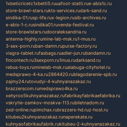
1xbeticricetc1xbetti5.ru
uafoot-statti.ru
e-abis1c.ru
store-brawl-stars.ru
kts-services.ru
dark-sand.ru
sindika-01.ru
sp-life.ru
x-legion.ru
sib-archives.ru
e-abis-1-c.ru
sindika01.ru
venda-festival.ru
store-brawlstars.ru
dooraleksandria.ru
antenna-highly.ru
mine-lab-msk.ru
1-mus.ru
3-sex-porn.ru
ban-damn.ru
purse-factory.ru
viagra-tablet.ru
fasbags.ru
adler-jun.ru
bandamn.ru
fincontech.ru
3sexporn.ru
1mus.ru
darksand.ru
rebus-toys.ru
minelab-msk.ru
alabuga-cityhotel.ru
medsprawo-4-ka.ru
2864420.ru
blagodarenie-spb.ru
zajmy24.ru
tovudyi-4-kuhnyanazakaz.ru
brazzerscom.ru
medsprawo4ka.ru
xehyroo5kuhnyanazakaz.ru
fabrikayfabrikaefabrika.ru
vskrytie-zamkov-moskva-113.ru
biletnadom.ru
zed-online.ru
pimchax.ru
brazzers-hd.ru
z-host.ru
kitubeu2kuhnyanazakaz.ru
naperekate.ru
kuhnyaofabrikaufabrik.ru
kitubeu-2-kuhnyanazakaz.ru