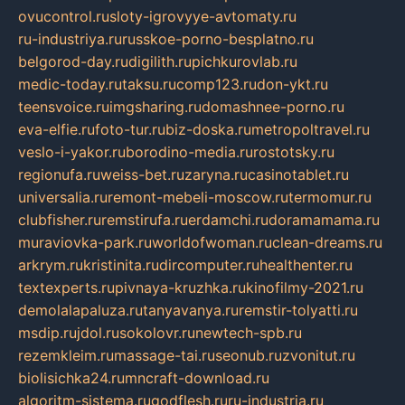
ovucontrol.ru
sloty-igrovyye-avtomaty.ru
ru-industriya.ru
russkoe-porno-besplatno.ru
belgorod-day.ru
digilith.ru
pichkurovlab.ru
medic-today.ru
taksu.ru
comp123.ru
don-ykt.ru
teensvoice.ru
imgsharing.ru
domashnee-porno.ru
eva-elfie.ru
foto-tur.ru
biz-doska.ru
metropoltravel.ru
veslo-i-yakor.ru
borodino-media.ru
rostotsky.ru
regionufa.ru
weiss-bet.ru
zaryna.ru
casinotablet.ru
universalia.ru
remont-mebeli-moscow.ru
termomur.ru
clubfisher.ru
remstirufa.ru
erdamchi.ru
doramamama.ru
muraviovka-park.ru
worldofwoman.ru
clean-dreams.ru
arkrym.ru
kristinita.ru
dircomputer.ru
healthenter.ru
textexperts.ru
pivnaya-kruzhka.ru
kinofilmy-2021.ru
demolalapaluza.ru
tanyavanya.ru
remstir-tolyatti.ru
msdip.ru
jdol.ru
sokolovr.ru
newtech-spb.ru
rezemkleim.ru
massage-tai.ru
seonub.ru
zvonitut.ru
biolisichka24.ru
mncraft-download.ru
algoritm-sistema.ru
godflesh.ru
ru-industria.ru