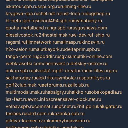
iskatour.spb.ru
snpi.org.ru
running-line.ru
krygeva-spa.ru
chel.net.ru
rust-loco.ru
dugshop.ru
hl-beta.spb.ru
school494.spb.ru
mymubaby.ru
epoha-metalband.ru
ngr.spb.ru
rusgosnews.com
dieselvostok.ru
24hostel.msk.ru
w-dev.ru
f-ship.ru
regsmi.ru
filmnetwork.ru
malinasp.ru
kinosvin.ru
h2o-salon.ru
malutkayork.ru
deltaprim.spb.ru
tango-perm.ru
gooddir.ru
sgv.su
multiki-online.com
webkrasotki.com
cherinvest.ru
detskiy-ostrov.ru
ankou.spb.ru
alvesta1.ru
pdf-creator.ru
nix-files.org.ru
sakhatoday.ru
elektrikersymboler.ru
sputnikyes.ru
golf2club.msk.ru
aeforums.ru
zallclub.ru
multimodal.msk.ru
habaigry.ru
haikko.ru
sobakopedia.ru
isz-fest.ru
ewnc.info
screensaver-clock.net.ru
volnav.spb.ru
comnat.ru
npf.net.ru
7bit.pp.ru
kalugatur.ru
tesiaes.ru
card.com.ru
kazanka.spb.ru
gildiya-kuznecov.ru
kameryboavision.ru
griffoncom.spb.ru
fabrika-emotsiy.ru