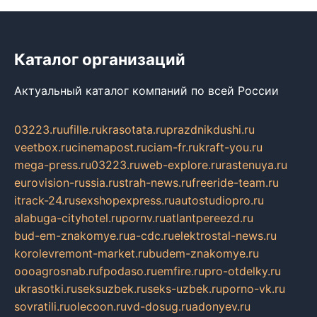
Каталог организаций
Актуальный каталог компаний по всей России
03223.ru
ufille.ru
krasotata.ru
prazdnikdushi.ru
veetbox.ru
cinemapost.ru
ciam-fr.ru
kraft-you.ru
mega-press.ru
03223.ru
web-explore.ru
rastenuya.ru
eurovision-russia.ru
strah-news.ru
freeride-team.ru
itrack-24.ru
sexshopexpress.ru
autostudiopro.ru
alabuga-cityhotel.ru
pornv.ru
atlantpereezd.ru
bud-em-znakomye.ru
a-cdc.ru
elektrostal-news.ru
korolevremont-market.ru
budem-znakomye.ru
oooagrosnab.ru
fpodaso.ru
emfire.ru
pro-otdelky.ru
ukrasotki.ru
seksuzbek.ru
seks-uzbek.ru
porno-vk.ru
sovratili.ru
olecoon.ru
vd-dosug.ru
adonyev.ru