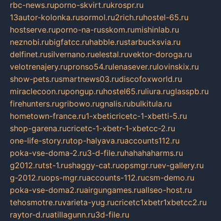
rbc-news.ru
porno-skvirt.ru
krospr.ru
13autor-kolonka.ru
sormol.ru
2rich.ru
hostel-65.ru
hostserve.ru
porno-na-russkom.ru
mishinlab.ru
neznobi.ru
bigfatcc.ru
habble.ru
starbucksvia.ru
delfinet.ru
silvernano.ru
elestal.ru
vektor-doroga.ru
velotrenajery.ru
pronso54.ru
lenasever.ru
lovinskix.ru
show-pets.ru
smartnews03.ru
discofoxworld.ru
miraclecoon.ru
pongup.ru
hostel65.ru
liura.ru
glasspb.ru
firehunters.ru
gribowo.ru
gnalis.ru
bulkitula.ru
hometown-france.ru
1-xbeticricetc-1-xbetti-5.ru
shop-garena.ru
cricetc-1-xbetr-1-xbetcc-2.ru
one-life-story.ru
top-halyava.ru
accounts112.ru
poka-vse-doma-2.ru
3-d-file.ru
hahahaharms.ru
g2012.ru
tst-1.ru
shaggy-cat.ru
opsmgr.ru
ev-gallery.ru
g-2012.ru
ops-mgr.ru
accounts-112.ru
csm-demo.ru
poka-vse-doma2.ru
airgungames.ru
allseo-host.ru
tehosmotre.ru
varieta-yug.ru
cricetc1xbetr1xbetcc2.ru
raytor-d.ru
atillagunn.ru
3d-file.ru