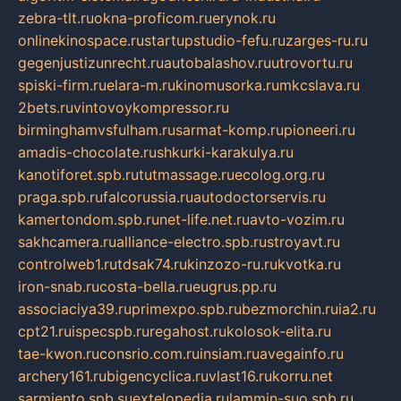
zebra-tlt.ru
okna-proficom.ru
erynok.ru
onlinekinospace.ru
startupstudio-fefu.ru
zarges-ru.ru
gegenjustizunrecht.ru
autobalashov.ru
utrovortu.ru
spiski-firm.ru
elara-m.ru
kinomusorka.ru
mkcslava.ru
2bets.ru
vintovoykompressor.ru
birminghamvsfulham.ru
sarmat-komp.ru
pioneeri.ru
amadis-chocolate.ru
shkurki-karakulya.ru
kanotiforet.spb.ru
tutmassage.ru
ecolog.org.ru
praga.spb.ru
falcorussia.ru
autodoctorservis.ru
kamertondom.spb.ru
net-life.net.ru
avto-vozim.ru
sakhcamera.ru
alliance-electro.spb.ru
stroyavt.ru
controlweb1.ru
tdsak74.ru
kinzozo-ru.ru
kvotka.ru
iron-snab.ru
costa-bella.ru
eugrus.pp.ru
associaciya39.ru
primexpo.spb.ru
bezmorchin.ru
ia2.ru
cpt21.ru
ispecspb.ru
regahost.ru
kolosok-elita.ru
tae-kwon.ru
consrio.com.ru
insiam.ru
avegainfo.ru
archery161.ru
bigencyclica.ru
vlast16.ru
korru.net
sarmiento.spb.su
extelopedia.ru
lammin-suo.spb.ru