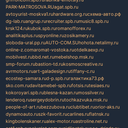
PARK-MATROSOVA.RU
agat.spb.ru
avtoyurist-moskva1.ru
hardware.org.ru
схема-авто.рф
dg-lab.ru
angrup.ru
recruiter.spb.ru
music8.spb.ru
krsk124.ru
kubok.spb.ru
romanofforex.ru
analitikaplus.ru
spyonline.ru
zosikamery.ru
sloboda-ural.pp.ru
AUTO-COM.SU
hohota.net
alimy.ru
online-z.com
aromat-vostoka.ru
otdelkaexp.ru
mobilvest.ru
bbd.net.ru
mebelshop.msk.ru
smp-forum.ru
bastion-td.ru
kosmoscreative.ru
avrmotors.ru
art-galadesign.ru
tiffany-c.ru
ecostep-samara.ru
d-p.spb.ru
галактика73.рф
sko.com.ru
davitamebel-spb.ru
fotsis.ru
tesiaes.ru
kokoroyari.spb.ru
blesna-kazan.ru
mossilver.ru
lenderoq.ru
sergeydobrin.ru
tochkazvuka.msk.ru
people-of-art.ru
bezzubova.ru
clubtibet.ru
orior-aks.ru
dynamoauto.ru
szk-favorit.ru
carlines.ru
flatnsk.ru
kingbolenskaner.ru
alex-motor.ru
astroline.net.ru