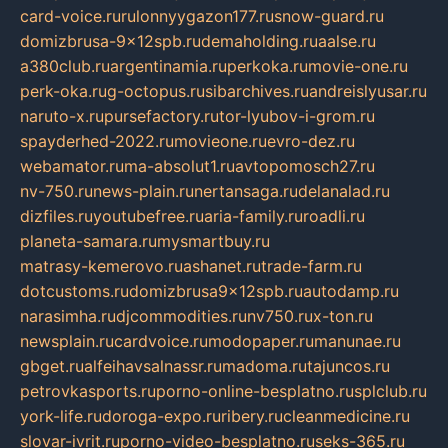
card-voice.ru
rulonnyygazon177.ru
snow-guard.ru
domizbrusa-9x12spb.ru
demaholding.ru
aalse.ru
a380club.ru
argentinamia.ru
perkoka.ru
movie-one.ru
perk-oka.ru
g-octopus.ru
sibarchives.ru
andreislyusar.ru
naruto-x.ru
pursefactory.ru
tor-lyubov-i-grom.ru
spayderhed-2022.ru
movieone.ru
evro-dez.ru
webamator.ru
ma-absolut1.ru
avtopomosch27.ru
nv-750.ru
news-plain.ru
nertansaga.ru
delanalad.ru
dizfiles.ru
youtubefree.ru
aria-family.ru
roadli.ru
planeta-samara.ru
mysmartbuy.ru
matrasy-kemerovo.ru
ashanet.ru
trade-farm.ru
dotcustoms.ru
domizbrusa9x12spb.ru
autodamp.ru
narasimha.ru
djcommodities.ru
nv750.ru
x-ton.ru
newsplain.ru
cardvoice.ru
modopaper.ru
manunae.ru
gbget.ru
alfeihavsalnassr.ru
madoma.ru
tajuncos.ru
petrovkasports.ru
porno-online-besplatno.ru
splclub.ru
york-life.ru
doroga-expo.ru
ribery.ru
cleanmedicine.ru
slovar-ivrit.ru
porno-video-besplatno.ru
seks-365.ru