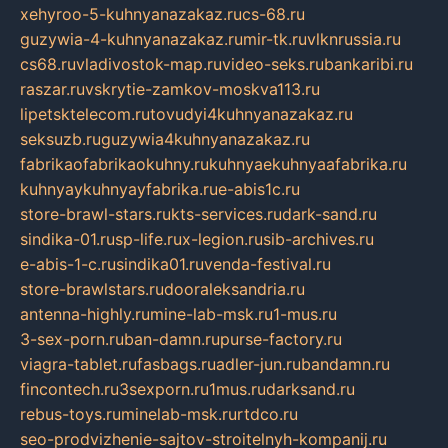
xehyroo-5-kuhnyanazakaz.ru
cs-68.ru
guzywia-4-kuhnyanazakaz.ru
mir-tk.ru
vlknrussia.ru
cs68.ru
vladivostok-map.ru
video-seks.ru
bankaribi.ru
raszar.ru
vskrytie-zamkov-moskva113.ru
lipetsktelecom.ru
tovudyi4kuhnyanazakaz.ru
seksuzb.ru
guzywia4kuhnyanazakaz.ru
fabrikaofabrikaokuhny.ru
kuhnyaekuhnyaafabrika.ru
kuhnyaykuhnyayfabrika.ru
e-abis1c.ru
store-brawl-stars.ru
kts-services.ru
dark-sand.ru
sindika-01.ru
sp-life.ru
x-legion.ru
sib-archives.ru
e-abis-1-c.ru
sindika01.ru
venda-festival.ru
store-brawlstars.ru
dooraleksandria.ru
antenna-highly.ru
mine-lab-msk.ru
1-mus.ru
3-sex-porn.ru
ban-damn.ru
purse-factory.ru
viagra-tablet.ru
fasbags.ru
adler-jun.ru
bandamn.ru
fincontech.ru
3sexporn.ru
1mus.ru
darksand.ru
rebus-toys.ru
minelab-msk.ru
rtdco.ru
seo-prodvizhenie-sajtov-stroitelnyh-kompanij.ru