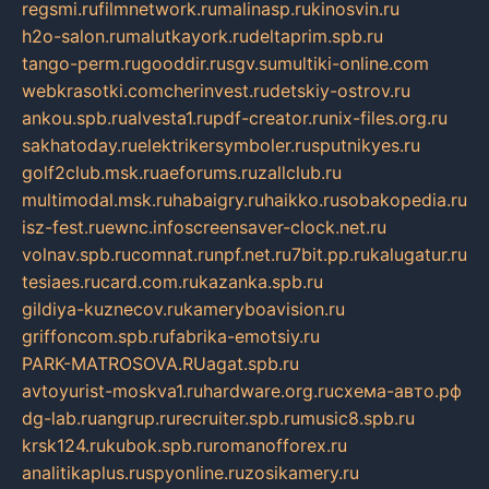
regsmi.ru
filmnetwork.ru
malinasp.ru
kinosvin.ru
h2o-salon.ru
malutkayork.ru
deltaprim.spb.ru
tango-perm.ru
gooddir.ru
sgv.su
multiki-online.com
webkrasotki.com
cherinvest.ru
detskiy-ostrov.ru
ankou.spb.ru
alvesta1.ru
pdf-creator.ru
nix-files.org.ru
sakhatoday.ru
elektrikersymboler.ru
sputnikyes.ru
golf2club.msk.ru
aeforums.ru
zallclub.ru
multimodal.msk.ru
habaigry.ru
haikko.ru
sobakopedia.ru
isz-fest.ru
ewnc.info
screensaver-clock.net.ru
volnav.spb.ru
comnat.ru
npf.net.ru
7bit.pp.ru
kalugatur.ru
tesiaes.ru
card.com.ru
kazanka.spb.ru
gildiya-kuznecov.ru
kameryboavision.ru
griffoncom.spb.ru
fabrika-emotsiy.ru
PARK-MATROSOVA.RU
agat.spb.ru
avtoyurist-moskva1.ru
hardware.org.ru
схема-авто.рф
dg-lab.ru
angrup.ru
recruiter.spb.ru
music8.spb.ru
krsk124.ru
kubok.spb.ru
romanofforex.ru
analitikaplus.ru
spyonline.ru
zosikamery.ru