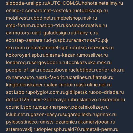
sloboda-ural.pp.ru
AUTO-COM.SU
hohota.net
alimy.ru
online-z.com
aromat-vostoka.ru
otdelkaexp.ru
mobilvest.ru
bbd.net.ru
mebelshop.msk.ru
smp-forum.ru
bastion-td.ru
kosmoscreative.ru
avrmotors.ru
art-galadesign.ru
tiffany-c.ru
ecostep-samara.ru
d-p.spb.ru
галактика73.рф
sko.com.ru
davitamebel-spb.ru
fotsis.ru
tesiaes.ru
kokoroyari.spb.ru
blesna-kazan.ru
mossilver.ru
lenderoq.ru
sergeydobrin.ru
tochkazvuka.msk.ru
people-of-art.ru
bezzubova.ru
clubtibet.ru
orior-aks.ru
dynamoauto.ru
szk-favorit.ru
carlines.ru
flatnsk.ru
kingbolenskaner.ru
alex-motor.ru
astroline.net.ru
act1.spb.ru
polyglot.com.ru
gidlipetsk.ru
ooo-driada.ru
detsad125.ru
mir-zdoroviya.ru
bruslanovo.ru
siterem.ru
council.spb.ru
лодкипатриот.рф
kafekolizey.ru
iclub.net.ru
gazon-easy.ru
sugarepilekb.ru
grinox.ru
pylesostineco.ru
msts-ozarenie.ru
kameryjooan.ru
artemovskij.ru
dopler.spb.ru
aid70.ru
metall-perm.ru