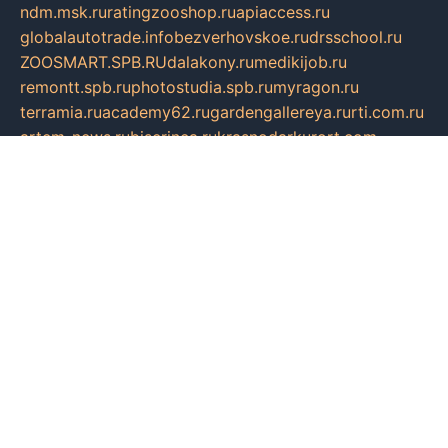
ndm.msk.ru
ratingzooshop.ru
apiaccess.ru
globalautotrade.info
bezverhovskoe.ru
drsschool.ru
ZOOSMART.SPB.RU
dalakony.ru
medikijob.ru
remontt.spb.ru
photostudia.spb.ru
myragon.ru
terramia.ru
academy62.ru
gardengallereya.ru
rti.com.ru
artem-news.ru
biserinca.ru
krasnodarkurort.com
imshowtv.ru
mebel-v-tule.ru
mobtopik.ru
pcsecurity.net.ru
tool-sib.ru
multimetrunit.ru
sp-tour.ru
fan-cs.ru
santeh-russia.ru
symbian9.net.ru
DSHAIR.RU
tmmotors.spb.ru
xjocuricopii.com
musavtomat.msk.ru
obustrojdom.ru
sovetcik.ru
ybaranovskaya.ru
ppknews.ru
cult-alshei.ru
JAPANRUSSIA.RU
proekciyamebel.ru
imper-finans.ru
rim.org.ru
glamourai.ru
brassminus.ru
zabor-pro.ru
ftn.pp.ru
dorogoe58.ru
laimengpacker.ru
kuzova-zapchasti.ru
sageerp.ru
taxodrom.ru
dsrazvitie.ru
hardcity.net.ru
ratinghomegames.ru
topservice25.ru
gubernyan.ru
gtglasslined.ru
ii4.ru
tssport.spb.ru
andorra24.com