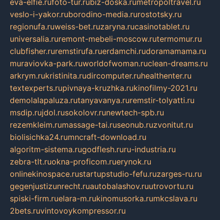
eva-elfie.ru
foto-tur.ru
biz-doska.ru
metropoltravel.ru
veslo-i-yakor.ru
borodino-media.ru
rostotsky.ru
regionufa.ru
weiss-bet.ru
zaryna.ru
casinotablet.ru
universalia.ru
remont-mebeli-moscow.ru
termomur.ru
clubfisher.ru
remstirufa.ru
erdamchi.ru
doramamama.ru
muraviovka-park.ru
worldofwoman.ru
clean-dreams.ru
arkrym.ru
kristinita.ru
dircomputer.ru
healthenter.ru
textexperts.ru
pivnaya-kruzhka.ru
kinofilmy-2021.ru
demolalapaluza.ru
tanyavanya.ru
remstir-tolyatti.ru
msdip.ru
jdol.ru
sokolovr.ru
newtech-spb.ru
rezemkleim.ru
massage-tai.ru
seonub.ru
zvonitut.ru
biolisichka24.ru
mncraft-download.ru
algoritm-sistema.ru
godflesh.ru
ru-industria.ru
zebra-tlt.ru
okna-proficom.ru
erynok.ru
onlinekinospace.ru
startupstudio-fefu.ru
zarges-ru.ru
gegenjustizunrecht.ru
autobalashov.ru
utrovortu.ru
spiski-firm.ru
elara-m.ru
kinomusorka.ru
mkcslava.ru
2bets.ru
vintovoykompressor.ru