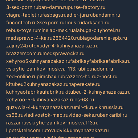
3-sex-porn.ru
ban-damn.ru
purse-factory.ru
viagra-tablet.ru
fasbags.ru
adler-jun.ru
bandamn.ru
fincontech.ru
3sexporn.ru
1mus.ru
darksand.ru
rebus-toys.ru
minelab-msk.ru
alabuga-cityhotel.ru
medsprawo-4-ka.ru
2864420.ru
blagodarenie-spb.ru
zajmy24.ru
tovudyi-4-kuhnyanazakaz.ru
brazzerscom.ru
medsprawo4ka.ru
xehyroo5kuhnyanazakaz.ru
fabrikayfabrikaefabrika.ru
vskrytie-zamkov-moskva-113.ru
biletnadom.ru
zed-online.ru
pimchax.ru
brazzers-hd.ru
z-host.ru
kitubeu2kuhnyanazakaz.ru
naperekate.ru
kuhnyaofabrikaufabrik.ru
kitubeu-2-kuhnyanazakaz.ru
xehyroo-5-kuhnyanazakaz.ru
cs-68.ru
guzywia-4-kuhnyanazakaz.ru
mir-tk.ru
vlknrussia.ru
cs68.ru
vladivostok-map.ru
video-seks.ru
bankaribi.ru
raszar.ru
vskrytie-zamkov-moskva113.ru
lipetsktelecom.ru
tovudyi4kuhnyanazakaz.ru