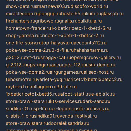
show-pets.ru
smartnews03.ru
discofoxworld.ru
miraclecoon.ru
pongup.ru
hostel65.ru
liura.ru
glasspb.ru
firehunters.ru
gribowo.ru
gnalis.ru
bulkitula.ru
hometown-france.ru
1-xbeticricetc-1-xbetti-5.ru
shop-garena.ru
cricetc-1-xbetr-1-xbetcc-2.ru
one-life-story.ru
top-halyava.ru
accounts112.ru
poka-vse-doma-2.ru
3-d-file.ru
hahahaharms.ru
g2012.ru
tst-1.ru
shaggy-cat.ru
opsmgr.ru
ev-gallery.ru
g-2012.ru
ops-mgr.ru
accounts-112.ru
csm-demo.ru
poka-vse-doma2.ru
airgungames.ru
allseo-host.ru
tehosmotre.ru
varieta-yug.ru
cricetc1xbetr1xbetcc2.ru
raytor-d.ru
atillagunn.ru
3d-file.ru
1xbeticricetc1xbetti5.ru
uafoot-statti.ru
e-abis1c.ru
store-brawl-stars.ru
kts-services.ru
dark-sand.ru
sindika-01.ru
sp-life.ru
x-legion.ru
sib-archives.ru
e-abis-1-c.ru
sindika01.ru
venda-festival.ru
store-brawlstars.ru
dooraleksandria.ru
antenna-highly.ru
mine-lab-msk.ru
1-mus.ru