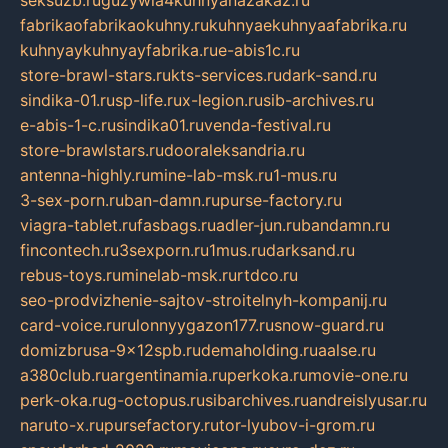
seksuzb.ru
guzywia4kuhnyanazakaz.ru
fabrikaofabrikaokuhny.ru
kuhnyaekuhnyaafabrika.ru
kuhnyaykuhnyayfabrika.ru
e-abis1c.ru
store-brawl-stars.ru
kts-services.ru
dark-sand.ru
sindika-01.ru
sp-life.ru
x-legion.ru
sib-archives.ru
e-abis-1-c.ru
sindika01.ru
venda-festival.ru
store-brawlstars.ru
dooraleksandria.ru
antenna-highly.ru
mine-lab-msk.ru
1-mus.ru
3-sex-porn.ru
ban-damn.ru
purse-factory.ru
viagra-tablet.ru
fasbags.ru
adler-jun.ru
bandamn.ru
fincontech.ru
3sexporn.ru
1mus.ru
darksand.ru
rebus-toys.ru
minelab-msk.ru
rtdco.ru
seo-prodvizhenie-sajtov-stroitelnyh-kompanij.ru
card-voice.ru
rulonnyygazon177.ru
snow-guard.ru
domizbrusa-9x12spb.ru
demaholding.ru
aalse.ru
a380club.ru
argentinamia.ru
perkoka.ru
movie-one.ru
perk-oka.ru
g-octopus.ru
sibarchives.ru
andreislyusar.ru
naruto-x.ru
pursefactory.ru
tor-lyubov-i-grom.ru