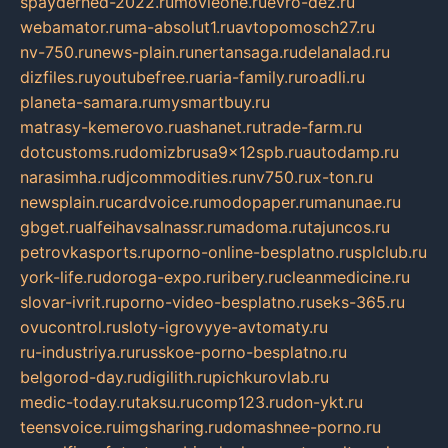
spayderhed-2022.ru
movieone.ru
evro-dez.ru
webamator.ru
ma-absolut1.ru
avtopomosch27.ru
nv-750.ru
news-plain.ru
nertansaga.ru
delanalad.ru
dizfiles.ru
youtubefree.ru
aria-family.ru
roadli.ru
planeta-samara.ru
mysmartbuy.ru
matrasy-kemerovo.ru
ashanet.ru
trade-farm.ru
dotcustoms.ru
domizbrusa9x12spb.ru
autodamp.ru
narasimha.ru
djcommodities.ru
nv750.ru
x-ton.ru
newsplain.ru
cardvoice.ru
modopaper.ru
manunae.ru
gbget.ru
alfeihavsalnassr.ru
madoma.ru
tajuncos.ru
petrovkasports.ru
porno-online-besplatno.ru
splclub.ru
york-life.ru
doroga-expo.ru
ribery.ru
cleanmedicine.ru
slovar-ivrit.ru
porno-video-besplatno.ru
seks-365.ru
ovucontrol.ru
sloty-igrovyye-avtomaty.ru
ru-industriya.ru
russkoe-porno-besplatno.ru
belgorod-day.ru
digilith.ru
pichkurovlab.ru
medic-today.ru
taksu.ru
comp123.ru
don-ykt.ru
teensvoice.ru
imgsharing.ru
domashnee-porno.ru