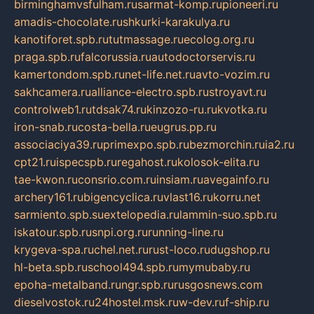
birminghamvsfulham.ru
sarmat-komp.ru
pioneeri.ru
amadis-chocolate.ru
shkurki-karakulya.ru
kanotiforet.spb.ru
tutmassage.ru
ecolog.org.ru
praga.spb.ru
falcorussia.ru
autodoctorservis.ru
kamertondom.spb.ru
net-life.net.ru
avto-vozim.ru
sakhcamera.ru
alliance-electro.spb.ru
stroyavt.ru
controlweb1.ru
tdsak74.ru
kinzozo-ru.ru
kvotka.ru
iron-snab.ru
costa-bella.ru
eugrus.pp.ru
associaciya39.ru
primexpo.spb.ru
bezmorchin.ru
ia2.ru
cpt21.ru
ispecspb.ru
regahost.ru
kolosok-elita.ru
tae-kwon.ru
consrio.com.ru
insiam.ru
avegainfo.ru
archery161.ru
bigencyclica.ru
vlast16.ru
korru.net
sarmiento.spb.su
extelopedia.ru
lammin-suo.spb.ru
iskatour.spb.ru
snpi.org.ru
running-line.ru
krygeva-spa.ru
chel.net.ru
rust-loco.ru
dugshop.ru
hl-beta.spb.ru
school494.spb.ru
mymubaby.ru
epoha-metalband.ru
ngr.spb.ru
rusgosnews.com
dieselvostok.ru
24hostel.msk.ru
w-dev.ru
f-ship.ru